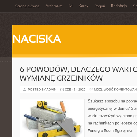
Archiwum
Ivi
Karny
Redakcja
Strona główna
Pogoń
Sp
NACISKA
6 POWODÓW, DLACZEGO WART
WYMIANĘ GRZEJNIKÓW
POSTED BY ADMIN
CZE - 7 - 2025
MOŻLIWOŚĆ KOMENTOWAN
Szukasz sposobu na popra
energetycznej w domu? Sp
warto rozważyć wymianę gr
na rachunkach po lepsze og
#energia #dom #grzejniki