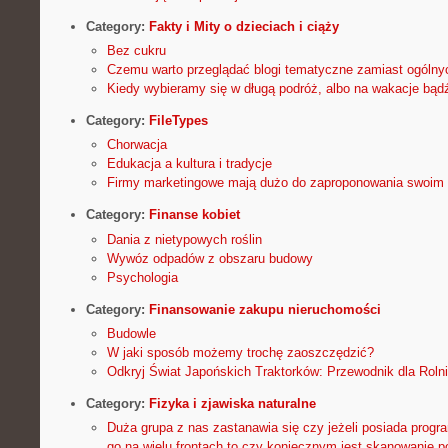
Category:
Fakty i Mity o dzieciach i ciąży
Bez cukru
Czemu warto przeglądać blogi tematyczne zamiast ogólny
Kiedy wybieramy się w długą podróż, albo na wakacje bą
Category:
FileTypes
Chorwacja
Edukacja a kultura i tradycje
Firmy marketingowe mają dużo do zaproponowania swoim 
Category:
Finanse kobiet
Dania z nietypowych roślin
Wywóz odpadów z obszaru budowy
Psychologia
Category:
Finansowanie zakupu nieruchomości
Budowle
W jaki sposób możemy trochę zaoszczędzić?
Odkryj Świat Japońskich Traktorków: Przewodnik dla Roln
Category:
Fizyka i zjawiska naturalne
Duża grupa z nas zastanawia się czy jeżeli posiada progra
go na wielu frontach to czy koniecznym jest skanowanie 