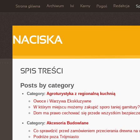
Archiwum
Ivi
Karny
Redakcja
Strona główna
Pogoń
Sp
NACISKA
SPIS TREŚCI
Posts by category
Category:
Agroturystyka z regionalną kuchnią
Owoce i Warzywa Ekskluzywne
W którym miejscu możemy zakupić sporo taniej garnitury?
Dom ma prawo cechować się przede wszystkim bezpiecz
Category:
Akcesoria Budowlane
Co sprawdzić przed zamówieniem przecierania drewna na 
Podróże poza Trójmiasto