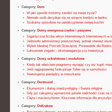
Category:
Dom
W jaki sposób możemy zarobić na swoje życie?
Niemało osób decyduje się na wzięcie kredytu w banku.
Szukamy sposobów na uatrakcyjnienie swojej kuchni
Category:
Domy energooszczędne i pasywne
Gigantyczna liczba witryn internetowych Internetowych w 
Jednostki administracji powszechnej, jednak również wsze
Wybór Idealnej Pościeli Dziecięcej: Przewodnik dla Rodzi
Luksusowe zegarki – ekstrawagancja czy inwestycja
Category:
Domy szkieletowe i modułowe
Kiedy tak właściwie pragniemy wynająć czy też kupić mie
Jeśli najpoprawniej funkcjonuje Tobie się w samotności
Inwestujemy pieniędzy w mieszkania
Category:
Dortmund
Ekumenizm i dialog międzyreligijny i Święta religijne
Gdy już zakupimy wymarzone panele nadchodzi czas na 
Ciąża i macierzyństwo: Kluczowe informacje dla przyszły
Category:
DsKrakow
Przyznamy obecnie, że pożary, jakie występują w kraju wy