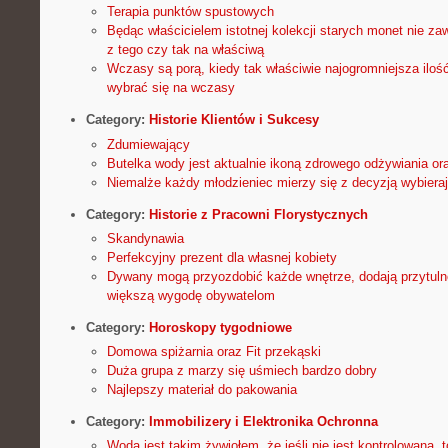
Terapia punktów spustowych
Będąc właścicielem istotnej kolekcji starych monet nie z
z tego czy tak na właściwą
Wczasy są porą, kiedy tak właściwie najogromniejsza ilo
wybrać się na wczasy
Category:
Historie Klientów i Sukcesy
Zdumiewający
Butelka wody jest aktualnie ikoną zdrowego odżywiania or
Niemalże każdy młodzieniec mierzy się z decyzją wybiera
Category:
Historie z Pracowni Florystycznych
Skandynawia
Perfekcyjny prezent dla własnej kobiety
Dywany mogą przyozdobić każde wnętrze, dodają przytulno
większą wygodę obywatelom
Category:
Horoskopy tygodniowe
Domowa spiżarnia oraz Fit przekąski
Duża grupa z marzy się uśmiech bardzo dobry
Najlepszy materiał do pakowania
Category:
Immobilizery i Elektronika Ochronna
Woda jest takim żywiołem, że jeśli nie jest kontrolowana,