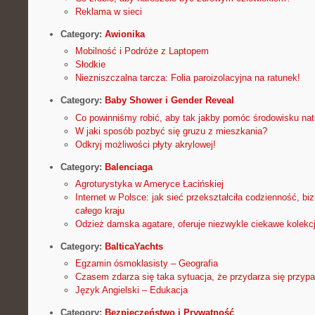
Reklama w sieci
Category:
Awionika
Mobilność i Podróże z Laptopem
Słodkie
Niezniszczalna tarcza: Folia paroizolacyjna na ratunek!
Category:
Baby Shower i Gender Reveal
Co powinniśmy robić, aby tak jakby pomóc środowisku na
W jaki sposób pozbyć się gruzu z mieszkania?
Odkryj możliwości płyty akrylowej!
Category:
Balenciaga
Agroturystyka w Ameryce Łacińskiej
Internet w Polsce: jak sieć przekształciła codzienność, bi
całego kraju
Odzież damska agatare, oferuje niezwykle ciekawe kolekc
Category:
BalticaYachts
Egzamin ósmoklasisty – Geografia
Czasem zdarza się taka sytuacja, że przydarza się przyp
Język Angielski – Edukacja
Category:
Bezpieczeństwo i Prywatność