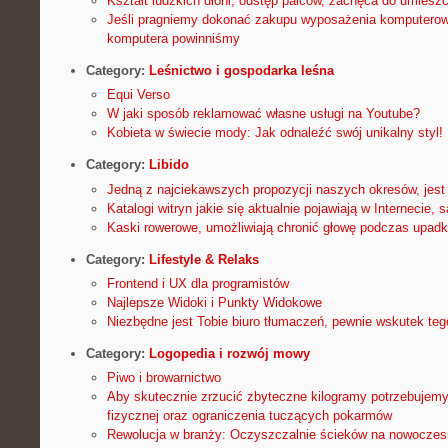
Kształt ludzkich dłoni, odstęp palców, zachęca do umiesz
Jeśli pragniemy dokonać zakupu wyposażenia komputerow
komputera powinniśmy
Category:
Leśnictwo i gospodarka leśna
Equi Verso
W jaki sposób reklamować własne usługi na Youtube?
Kobieta w świecie mody: Jak odnaleźć swój unikalny styl!
Category:
Libido
Jedną z najciekawszych propozycji naszych okresów, jest 
Katalogi witryn jakie się aktualnie pojawiają w Internecie, s
Kaski rowerowe, umożliwiają chronić głowę podczas upadku,
Category:
Lifestyle & Relaks
Frontend i UX dla programistów
Najlepsze Widoki i Punkty Widokowe
Niezbędne jest Tobie biuro tłumaczeń, pewnie wskutek teg
Category:
Logopedia i rozwój mowy
Piwo i browarnictwo
Aby skutecznie zrzucić zbyteczne kilogramy potrzebujemy
fizycznej oraz ograniczenia tuczących pokarmów
Rewolucja w branży: Oczyszczalnie ścieków na nowocze