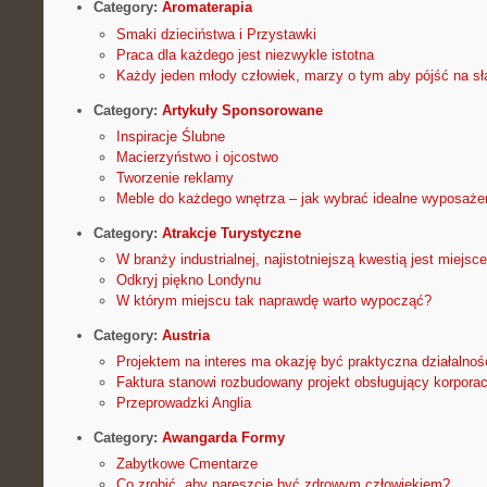
Category:
Aromaterapia
Smaki dzieciństwa i Przystawki
Praca dla każdego jest niezwykle istotna
Każdy jeden młody człowiek, marzy o tym aby pójść na sł
Category:
Artykuły Sponsorowane
Inspiracje Ślubne
Macierzyństwo i ojcostwo
Tworzenie reklamy
Meble do każdego wnętrza – jak wybrać idealne wyposaż
Category:
Atrakcje Turystyczne
W branży industrialnej, najistotniejszą kwestią jest miejsce
Odkryj piękno Londynu
W którym miejscu tak naprawdę warto wypocząć?
Category:
Austria
Projektem na interes ma okazję być praktyczna działalnośc
Faktura stanowi rozbudowany projekt obsługujący korpora
Przeprowadzki Anglia
Category:
Awangarda Formy
Zabytkowe Cmentarze
Co zrobić, aby nareszcie być zdrowym człowiekiem?