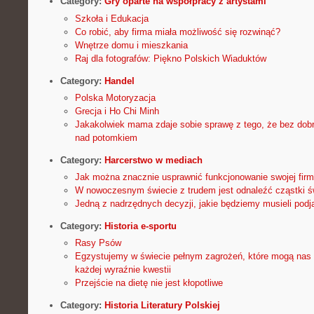
Category:
Gry oparte na współpracy z artystami
Szkoła i Edukacja
Co robić, aby firma miała możliwość się rozwinąć?
Wnętrze domu i mieszkania
Raj dla fotografów: Piękno Polskich Wiaduktów
Category:
Handel
Polska Motoryzacja
Grecja i Ho Chi Minh
Jakakolwiek mama zdaje sobie sprawę z tego, że bez dob
nad potomkiem
Category:
Harcerstwo w mediach
Jak można znacznie usprawnić funkcjonowanie swojej fir
W nowoczesnym świecie z trudem jest odnaleźć cząstki ś
Jedną z nadrzędnych decyzji, jakie będziemy musieli podj
Category:
Historia e-sportu
Rasy Psów
Egzystujemy w świecie pełnym zagrożeń, które mogą nas 
każdej wyraźnie kwestii
Przejście na dietę nie jest kłopotliwe
Category:
Historia Literatury Polskiej