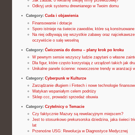
Jak zadbać o reklamę swojej firmy przewozowej?
Odkryj urok systemu drewnianego w Twoim domu
Category:
Cuda i objawienia
Finansowanie i dotacje
Sporo istnieje na świecie zawodów, które są konstruowane
Na niej odbywają się wszystkie zabawy oraz najciekawsz
oczywiście o salę weselną
Category:
Ćwiczenia do domu – plany krok po kroku
W pewnym sensie wszyscy ludzie zapytani o własne zain
Dla figur, które często korzystają z urządzeń takich jak d
Unikalne panele ścienne: nowoczesne trendy w aranżacji 
Category:
Cyberpunk w Kulturze
Zarządzanie długiem i Fintech i nowe technologie finansow
Watykan wspaniałym celem podróży
Sklep ccc, prowadzi sprzedaż obuwia
Category:
Czytelnicy o Temacie
Czy faktycznie Mazury są rewelacyjnym miejscem?
Jest to stosunkowo prekursorska dziedzina, jaka świeci tri
lat
Przenośne USG: Rewolucja w Diagnostyce Medycznej