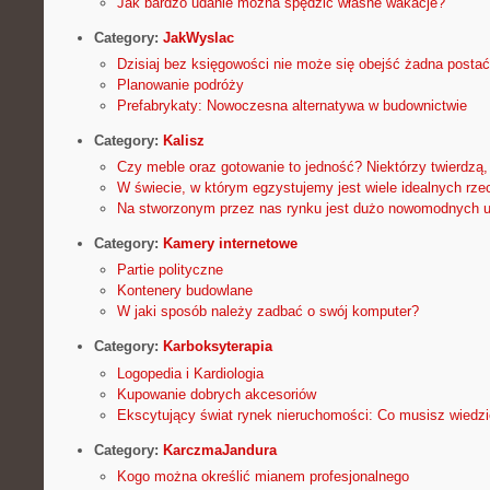
Jak bardzo udanie można spędzić własne wakacje?
Category:
JakWyslac
Dzisiaj bez księgowości nie może się obejść żadna postać
Planowanie podróży
Prefabrykaty: Nowoczesna alternatywa w budownictwie
Category:
Kalisz
Czy meble oraz gotowanie to jedność? Niektórzy twierdzą,
W świecie, w którym egzystujemy jest wiele idealnych rze
Na stworzonym przez nas rynku jest dużo nowomodnych 
Category:
Kamery internetowe
Partie polityczne
Kontenery budowlane
W jaki sposób należy zadbać o swój komputer?
Category:
Karboksyterapia
Logopedia i Kardiologia
Kupowanie dobrych akcesoriów
Ekscytujący świat rynek nieruchomości: Co musisz wiedz
Category:
KarczmaJandura
Kogo można określić mianem profesjonalnego