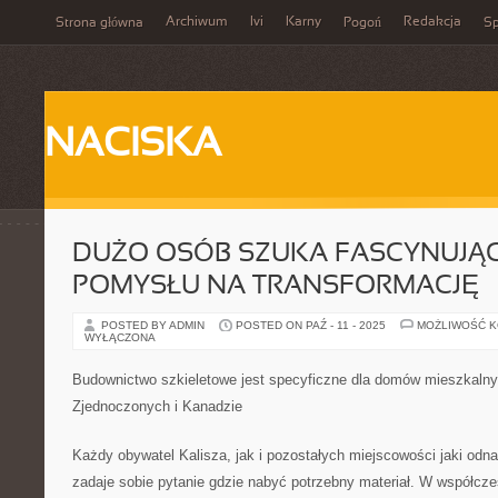
Archiwum
Ivi
Karny
Redakcja
Strona główna
Pogoń
Sp
NACISKA
DUŻO OSÓB SZUKA FASCYNUJĄ
POMYSŁU NA TRANSFORMACJĘ
POSTED BY ADMIN
POSTED ON PAŹ - 11 - 2025
MOŻLIWOŚĆ 
WYŁĄCZONA
Budownictwo szkieletowe jest specyficzne dla domów mieszkaln
Zjednoczonych i Kanadzie
Każdy obywatel Kalisza, jak i pozostałych miejscowości jaki odn
zadaje sobie pytanie gdzie nabyć potrzebny materiał. W współc