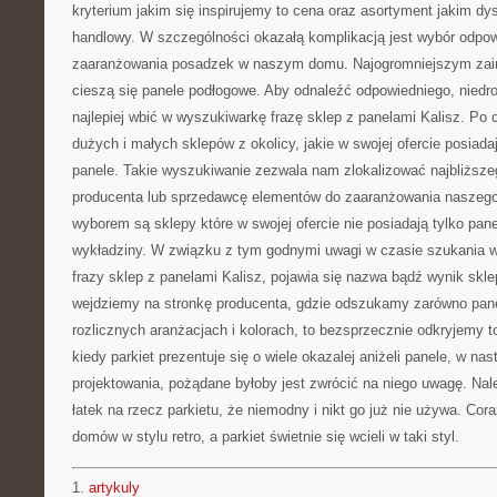
kryterium jakim się inspirujemy to cena oraz asortyment jakim dy
handlowy. W szczególności okazałą komplikacją jest wybór odpow
zaaranżowania posadzek w naszym domu. Najogromniejszym zain
cieszą się panele podłogowe. Aby odnaleźć odpowiedniego, niedr
najlepiej wbić w wyszukiwarkę frazę sklep z panelami Kalisz. Po 
dużych i małych sklepów z okolicy, jakie w swojej ofercie posiad
panele. Takie wyszukiwanie zezwala nam zlokalizować najbliższe
producenta lub sprzedawcę elementów do zaaranżowania naszego
wyborem są sklepy które w swojej ofercie nie posiadają tylko pane
wykładziny. W związku z tym godnymi uwagi w czasie szukania w 
frazy sklep z panelami Kalisz, pojawia się nazwa bądź wynik sklep
wejdziemy na stronkę producenta, gdzie odszukamy zarówno pane
rozlicznych aranżacjach i kolorach, to bezsprzecznie odkryjemy 
kiedy parkiet prezentuje się o wiele okazalej aniżeli panele, w na
projektowania, pożądane byłoby jest zwrócić na niego uwagę. Nal
łatek na rzecz parkietu, że niemodny i nikt go już nie używa. Cor
domów w stylu retro, a parkiet świetnie się wcieli w taki styl.
1.
artykuly