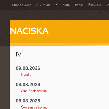
Archiwum
Ivi
Karny
Redakcja
Strona główna
Pogoń
Sp
NACISKA
IVI
09.08.2026
Irlandia
08.08.2026
Głos Społeczności
06.08.2026
Ćwiczenia i trening