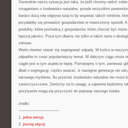
Generalnie nasza sytuacja jest taka, że jeśli chcemy radzić sobi
zmaganiami o środowisko naturalne, przede wszystkim powinniśm
bardzo dużą rolę odgrywa tutaj to by wspierać takich rolników, któ
przydałoby się prowadzić gospodarstwo w nowoczesny sposób. A 
produkty, które pochodzą z gospodarstw, które chociaż być może 
lepszej jakości. Poza tym dbamy nie tylko w takim razie o ekologi
zdrowie.
Warto również starać się segregować odpady. W końcu w naszym
odpadów to coraz popularniejszy temat. W dalszym ciągu może nie
ciągle jest w tym aspekcie lepiej. Pamiętajmy o tym, ponieważ g
dbali o segregację, ciężko uważać, iż następne generacje nie o
takowego myślenia. Bo przecież środowisko naturalne nie może b
zanieczyszczane. Zwróćmy na to uwagę, a zapewne będziemy tak
pozytywnie mogą się przyczynić do poprawy naszego świata.
źródło:
———————————
1.
pełna wersja
2.
poznaj więcej