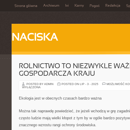
Archiwum
Ivi
Karny
Redakcja
Strona główna
Pogoń
Sp
NACISKA
ROLNICTWO TO NIEZWYKLE WAŻ
GOSPODARCZA KRAJU
POSTED BY ADMIN
POSTED ON LIP - 3 - 2025
MOŻLIWOŚĆ K
WYŁĄCZONA
Ekologia jest w obecnych czasach bardzo ważna
Można tak naprawdę powiedzieć, że jeżeli wchodzą w grę zagadni
często ludzie mają wielki kłopot z tym by w ogóle bardzo pozytyw
znacznego wzrostu rangi ochrony środowiska.