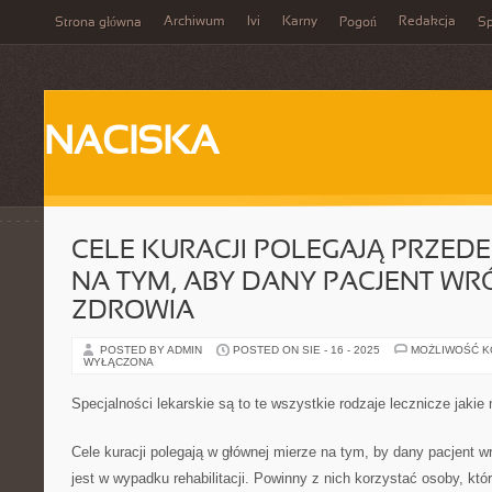
Archiwum
Ivi
Karny
Redakcja
Strona główna
Pogoń
Sp
NACISKA
CELE KURACJI POLEGAJĄ PRZED
NA TYM, ABY DANY PACJENT WR
ZDROWIA
POSTED BY ADMIN
POSTED ON SIE - 16 - 2025
MOŻLIWOŚĆ 
WYŁĄCZONA
Specjalności lekarskie są to te wszystkie rodzaje lecznicze jaki
Cele kuracji polegają w głównej mierze na tym, by dany pacjent 
jest w wypadku rehabilitacji. Powinny z nich korzystać osoby, kt