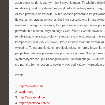
zaburzenia na tle fizycznym, jak i psychicznym. To właśnie dzięk
rehabilitacji, wykorzystywać na przykład z dziedziny medycznej,
czasie powrócić do zdrowia. W ten sposób pozostaną im przywró
fizyczna, jak oraz psychiczna. Jeśli nie zostanie ona im przywró
wielkości danego schorzenia, to z pewnością wystąpi pewna popr
prowadzenie nieomal zwyczajnego życia. Warto zwrócić również uw
rehabilitacja warszawa Bielany. Skupiają się one w głównej mierze
kompensacji wszystkich funkcji, które zostały stracone w wyniku 
wypadku. To naturalnie dzięki przyjęciu słusznej formy leczenia, r
pacjentowi zostaną przywrócone potrzeby życiowe. Niesłychanie 
systematyczność, jak i zaangażowanie usprawnionego. Skutkiem 
się na taką formę leczenia, powinny być pod każdym względem 
źródło:
———————————
1.
http://sonjafoto.de
2.
wejdź tutaj
3.
http://space-hall.de
4.
http://spackonauten.de