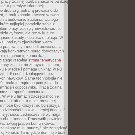
 pracy zdalnej trzeba znacznie bardziej
ać o przepływ informacji.
e drobiazgi potrafią prowadzić do
ń, a brak kontaktu twarzą w twarz
dnia budowanie zaufania. Dlatego
które najlepiej poradziły sobie z
em pracy, zaczęły inwestować nie
ędzia cyfrowe, ale też w kulturę
 jasne zasady i dbałość o relacje. W
eksji nad tym zjawiskiem warto
e pracownicy i menedżerowie coraz
ukają konkretnych porad dotyczących
nia, ergonomii, komunikacji i
dlatego rzetelna
strona tematyczna
pracy zdalnej może być miejscem,
kuje wiedzę i pomaga uniknąć wielu
wych dla osób działających bez
ch nawyków. Sama technologia nie
eśli brakuje mądrego podejścia do
ntracji i odpoczynku. Praca zdalna
nież na sposób oceniania
. W wielu firmach zaczęto mocniej
na rezultatach, a mniej na samej
o może być korzystne, bo sprzyja
odzielności i pozwala lepiej doceniać
miejętności. Jednocześnie wymaga
po obu stronach. Pracownik powinien
wać swoją pracę i komunikować
przełożony musi nauczyć się zarządzać
ej kontroli. Tam, gdzie dominuje brak