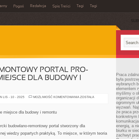
arny
Redakcja
Tagi
Tagi
Pogoń
Spis Treści
SUB
MONTOWY PORTAL PRO-
Praca zdalna
MIEJSCE DLA BUDOWY I
była postrze
wybranych b
elementem ry
myślimy o o
BUDOWLANO-
LIS - 10 - 2025
MOŻLIWOŚĆ KOMENTOWANIA
ZOSTAŁA
organizacji 
REMONTOWY
ogromnym uł
PORTAL
wyzwań. Naj
PRO-
EXPERT
że praca prz
je miejsce dla budowy i remontu
–
konkretnym b
TWOJE
MIEJSCE
komunikacja
DLA
rcki budowlano-remontowy portal stworzony dla
energią, a n
BUDOWY
biurku w sie
I
lnej wiedzy popartych praktyką. To miejsce, w którym teoria
REMONTU
zachwyt pra