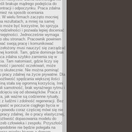
eśli brakuje mądrego podejścia do
ntracji i odpoczynku. Praca zdalna
nież na sposób oceniania
. W wielu firmach zaczęto mocniej
na rezultatach, a mniej na samej
o może być korzystne, bo sprzyja
odzielności i pozwala lepiej doceniać
miejętności. Jednocześnie wymaga
po obu stronach. Pracownik powinien
wać swoją pracę i komunikować
przełożony musi nauczyć się zarządzać
ej kontroli. Tam, gdzie dominuje brak
aca zdalna szybko zamienia się w
cia. Tam natomiast, gdzie liczy się
lność i jasność oczekiwań, może
dzo skutecznie. Nie można pominąć
 pracy zdalnej na życie prywatne. Dla
ożliwość spędzania większej ilości
iną stała się ogromną korzyścią. Inni
li samotność, brak wyraźnego rytmu i
dcięciu się od obowiązków. Praca z
a, jak ważne są codzienne rytuały,
t z ludźmi i zdolność regeneracji. Bez
opaść w poczucie ciągłego bycia w
o powodu coraz częściej mówi się nie
pracy zdalnej, ile o pracy elastycznej,
możliwość dopasowania modelu do
rzeb człowieka i zespołu. Przyszłość
podobnie nie będzie polegała na
orze między biurem a domem.