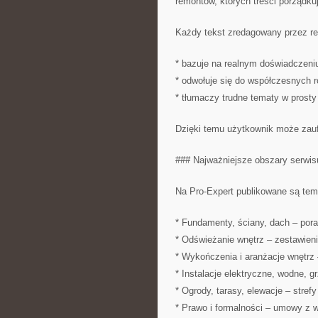
remontów, których treści porządku
Każdy tekst zredagowany przez re
* bazuje na realnym doświadczeni
* odwołuje się do współczesnych 
* tłumaczy trudne tematy w prosty
Dzięki temu użytkownik może zaufa
### Najważniejsze obszary serwis
Na Pro-Expert publikowane są tema
* Fundamenty, ściany, dach – pora
* Odświeżanie wnętrz – zestawieni
* Wykończenia i aranżacje wnętrz 
* Instalacje elektryczne, wodne, 
* Ogrody, tarasy, elewacje – stre
* Prawo i formalności – umowy z