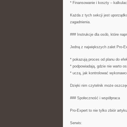
* Finansowanie i koszty – kalkulac
Każda z tych sekcji jest uporządk
zagadnienia.
### Instrukcje dla osób, które nap
Jedną z największych zalet Pro-Exp
* pokazują proces od planu do efe
* podpowiadają, gdzie nie warto o
* uczą, jak kontrolować wykonawc
Dzięki nim czytelnik może oszczęd
### Społeczność i współpraca
Pro-Expert to nie tylko zbiór artyk
Serwis: