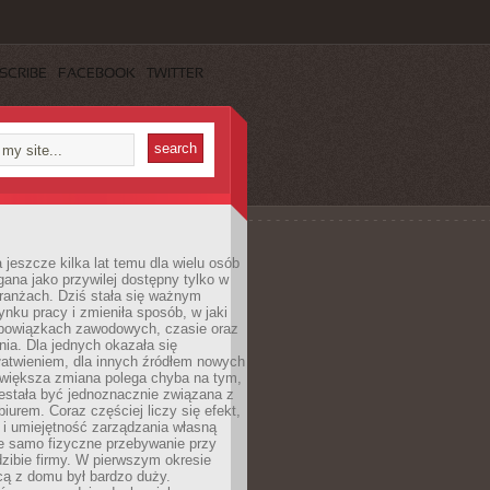
SCRIBE
FACEBOOK
TWITTER
 jeszcze kilka lat temu dla wielu osób
gana jako przywilej dostępny tylko w
ranżach. Dziś stała się ważnym
nku pracy i zmieniła sposób, w jaki
bowiązkach zawodowych, czasie oraz
dnia. Dla jednych okazała się
atwieniem, dla innych źródłem nowych
większa zmiana polega chyba na tym,
estała być jednoznacznie związana z
iurem. Coraz częściej liczy się efekt,
 i umiejętność zarządzania własną
ie samo fizyczne przebywanie przy
dzibie firmy. W pierwszym okresie
cą z domu był bardzo duży.