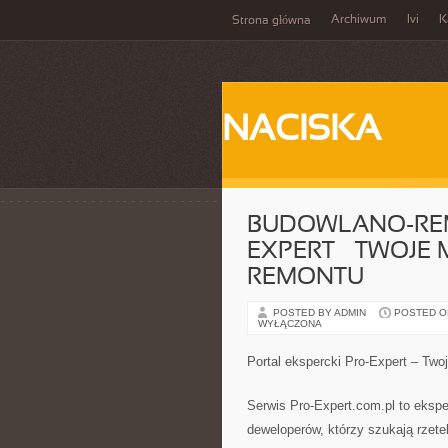
Archiwum
Ivi
K
Strona główna
NACISKA
BUDOWLANO-RE
EXPERT – TWOJE 
REMONTU
POSTED BY ADMIN
POSTED ON 
WYŁĄCZONA
Portal ekspercki Pro-Expert – Two
Serwis Pro-Expert.com.pl to ekspe
deweloperów, którzy szukają rzete