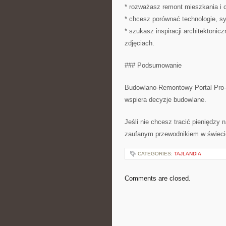
* rozważasz remont mieszkania i 
* chcesz porównać technologie, s
* szukasz inspiracji architektonic
zdjęciach.
### Podsumowanie
Budowlano-Remontowy Portal Pro-
wspiera decyzje budowlane.
Jeśli nie chcesz tracić pieniędzy 
zaufanym przewodnikiem w świecie
CATEGORIES:
TAJLANDIA
Comments are closed.