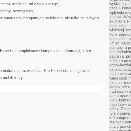
wystarczy, j
chcesz wiedzieć, od czego zacząć,
czasu, konce
ystemy, rozwiązania,
wpłynęła rów
pracowników
zno-wnętrzarskich opartych na faktach, nie tylko na ładnych
skupiać się 
obecności. T
większej sam
konkretne u
dojrzałości 
umieć plano
postępy, a 
Expert to kompleksowe kompendium informacji, które
bez nadmiern
zaufania, pr
źródło napię
odpowiedzia
działać bar
na nietrafione rozwiązania, Pro-Expert stanie się Twoim
także wpływu
 architektury.
wielu osób m
czasu z rodz
jednak odczu
trudność w o
domu ujawnił
ruch, kontak
tego łatwo p
pracy. Z teg
tyle o samej 
która daje 
realnych pot
pracy prawdo
prostym wyb