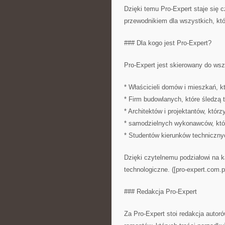
Dzięki temu Pro-Expert staje się 
przewodnikiem dla wszystkich, kt
### Dla kogo jest Pro-Expert?
Pro-Expert jest skierowany do wszy
* Właścicieli domów i mieszkań, k
* Firm budowlanych, które śledzą t
* Architektów i projektantów, któ
* samodzielnych wykonawców, którz
* Studentów kierunków technicznych
Dzięki czytelnemu podziałowi na 
technologiczne. ([pro-expert.com.pl
### Redakcja Pro-Expert
Za Pro-Expert stoi redakcja autoró