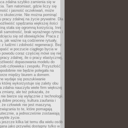
aca zdalna szybko zamienia się w
cia. Tam natomiast, gdzie liczy się
lność i jasność oczekiwań, może
dzo skutecznie. Nie można pominąć
 pracy zdalnej na życie prywatne. Dla
ożliwość spędzania większej ilości
iną stała się ogromną korzyścią. Inni
li samotność, brak wyraźnego rytmu i
dcięciu się od obowiązków. Praca z
a, jak ważne są codzienne rytuały,
t z ludźmi i zdolność regeneracji. Bez
opaść w poczucie ciągłego bycia w
o powodu coraz częściej mówi się nie
pracy zdalnej, ile o pracy elastycznej,
możliwość dopasowania modelu do
rzeb człowieka i zespołu. Przyszłość
podobnie nie będzie polegała na
orze między biurem a domem.
lne wydaje się poszukiwanie
 której wykorzystuje się zalety obu
a zdalna nauczyła wiele firm większej
a zmiany, ale też pokazała, że
nie bierze się wyłącznie z technologii.
 dobre procesy, kultura zaufania i
 że człowiek nie jest maszyną.
związania to te, które pomagają
tecznie, a jednocześnie zostawiają
wykłe życie.
 jeszcze kilka lat temu dla wielu osób
gana jako przywilej dostępny tylko w