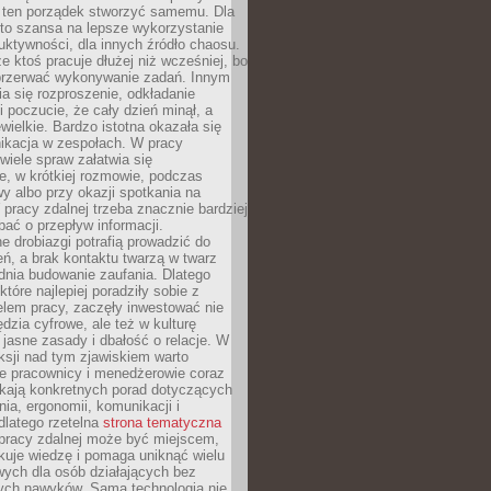
 ten porządek stworzyć samemu. Dla
 to szansa na lepsze wykorzystanie
uktywności, dla innych źródło chaosu.
że ktoś pracuje dłużej niż wcześniej, bo
 przerwać wykonywanie zadań. Innym
a się rozproszenie, odkładanie
 poczucie, że cały dzień minął, a
ewielkie. Bardzo istotna okazała się
ikacja w zespołach. W pracy
 wiele spraw załatwia się
e, w krótkiej rozmowie, podczas
y albo przy okazji spotkania na
 pracy zdalnej trzeba znacznie bardziej
ać o przepływ informacji.
e drobiazgi potrafią prowadzić do
ń, a brak kontaktu twarzą w twarz
dnia budowanie zaufania. Dlatego
które najlepiej poradziły sobie z
em pracy, zaczęły inwestować nie
ędzia cyfrowe, ale też w kulturę
 jasne zasady i dbałość o relacje. W
eksji nad tym zjawiskiem warto
e pracownicy i menedżerowie coraz
ukają konkretnych porad dotyczących
nia, ergonomii, komunikacji i
dlatego rzetelna
strona tematyczna
pracy zdalnej może być miejscem,
kuje wiedzę i pomaga uniknąć wielu
wych dla osób działających bez
ch nawyków. Sama technologia nie