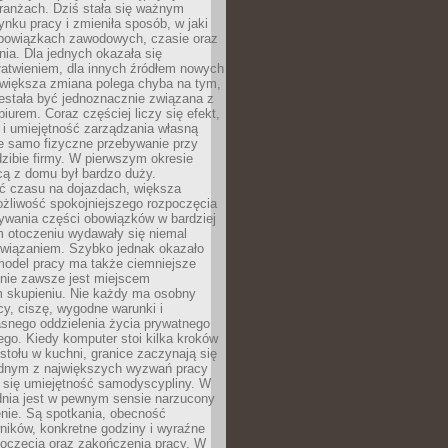
ranżach. Dziś stała się ważnym
nku pracy i zmieniła sposób, w jaki
bowiązkach zawodowych, czasie oraz
dnia. Dla jednych okazała się
atwieniem, dla innych źródłem nowych
większa zmiana polega chyba na tym,
estała być jednoznacznie związana z
iurem. Coraz częściej liczy się efekt,
 i umiejętność zarządzania własną
ie samo fizyczne przebywanie przy
dzibie firmy. W pierwszym okresie
cą z domu był bardzo duży.
 czasu na dojazdach, większa
żliwość spokojniejszego rozpoczęcia
nywania części obowiązków w bardziej
 otoczeniu wydawały się niemal
związaniem. Szybko jednak okazało
 model pracy ma także ciemniejsze
 nie zawsze jest miejscem
m skupieniu. Nie każdy ma osobny
cy, ciszę, wygodne warunki i
asnego oddzielenia życia prywatnego
go. Kiedy komputer stoi kilka kroków
 stołu w kuchni, granice zaczynają się
ednym z największych wyzwań pracy
a się umiejętność samodyscypliny. W
dnia jest w pewnym sensie narzucony
nie. Są spotkania, obecność
ników, konkretne godziny i wyraźne
poczęcia oraz zakończenia pracy. W