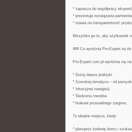
* zaprasza do współpracy ekspert
* prezentuje rozwiązania partnerów
* stawia na transparentność przek
Wszystko po to, aby użytkownik ot
### Co wyróżnia Pro-Expert na tle
Pro-Expert.com.pl wyróżnia się na
* Dużej dawce praktyki.
* Szerokiej tematyce – od pomysłu,
* Intuicyjnej nawigacji.
* Śledzeniu trendów.
* brakowi przesadnego żargonu.
To idealne miejsce, kiedy:
* planujesz budowę domu i szukas