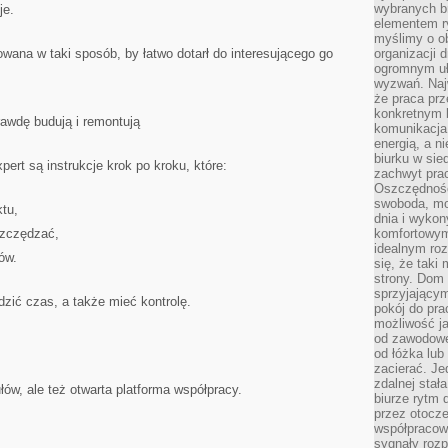
wybranych b
je.
elementem ry
myślimy o o
owana w taki sposób, by łatwo dotarł do interesującego go
organizacji 
ogromnym uł
wyzwań. Naj
że praca prz
konkretnym b
rawdę budują i remontują
komunikacja
energią, a n
biurku w sie
ert są instrukcje krok po kroku, które:
zachwyt pra
Oszczędność
swoboda, mo
ktu,
dnia i wyko
szczędzać,
komfortowym
idealnym ro
ów.
się, że taki
strony. Dom
sprzyjający
zić czas, a także mieć kontrolę.
pokój do pra
możliwość j
od zawodowe
od łóżka lub
zacierać. J
zdalnej stał
ułów, ale też otwarta platforma współpracy.
biurze rytm 
przez otocze
współpracow
sygnały roz