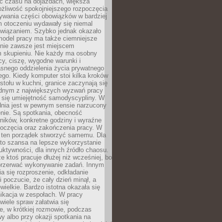
 czasu na dojazdach, większa
żliwość spokojniejszego rozpoczęcia
nywania części obowiązków w bardziej
 otoczeniu wydawały się niemal
związaniem. Szybko jednak okazało
 model pracy ma także ciemniejsze
 nie zawsze jest miejscem
m skupieniu. Nie każdy ma osobny
cy, ciszę, wygodne warunki i
asnego oddzielenia życia prywatnego
go. Kiedy komputer stoi kilka kroków
 stołu w kuchni, granice zaczynają się
ednym z największych wyzwań pracy
a się umiejętność samodyscypliny. W
dnia jest w pewnym sensie narzucony
nie. Są spotkania, obecność
ników, konkretne godziny i wyraźne
poczęcia oraz zakończenia pracy. W
 ten porządek stworzyć samemu. Dla
 to szansa na lepsze wykorzystanie
uktywności, dla innych źródło chaosu.
że ktoś pracuje dłużej niż wcześniej, bo
 przerwać wykonywanie zadań. Innym
a się rozproszenie, odkładanie
 poczucie, że cały dzień minął, a
ewielkie. Bardzo istotna okazała się
ikacja w zespołach. W pracy
 wiele spraw załatwia się
e, w krótkiej rozmowie, podczas
y albo przy okazji spotkania na