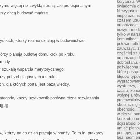
korytarzu. W
czymś więcej niż zwykłą stroną, ale profesjonalnym
świadomie db
Niewyjaśnion
órzy chcą budować mądrze.
nieporozumie
czasem utru
organizacje, 
nowym model
tylko w narz
komunikacji,
stkich, którzy realnie działają w budownictwie:
połowie refl
zauważyć, ż
częściej sz
tórzy planują budowę domu krok po kroku.
organizacji d
rendy.
dobrostanu, 
poświęcona 
rzy szukają wsparcia merytorycznego.
które porząd
błędów typo
y potrzebują jasnych instrukcji.
wypracowany
, dla których portal jest bazą wiedzy.
wystarczy, j
czasu, konce
wpłynęła rów
kategorie, każdy użytkownik porówna różne rozwiązania
pracowników
skupiać się 
][3])
obecności. T
większej sam
konkretne u
dojrzałości 
umieć plano
postępy, a 
w, którzy na co dzień pracują w branży. To m.in. praktycy
bez nadmiern