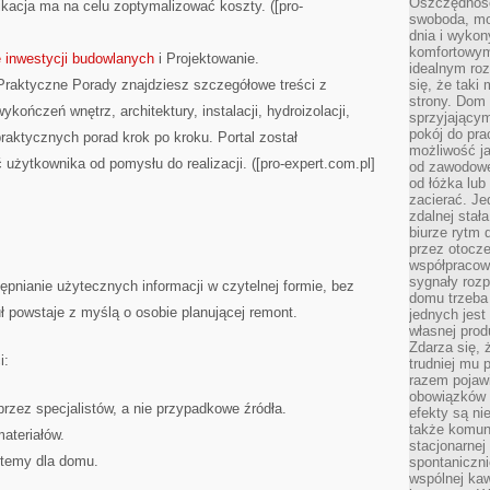
Oszczędność
ikacja ma na celu zoptymalizować koszty. ([pro-
swoboda, mo
dnia i wyko
komfortowym
 inwestycji budowlanych
i Projektowanie.
idealnym ro
Praktyczne Porady znajdziesz szczegółowe treści z
się, że taki
strony. Dom
kończeń wnętrz, architektury, instalacji, hydroizolacji,
sprzyjający
pokój do pra
raktycznych porad krok po kroku. Portal został
możliwość j
 użytkownika od pomysłu do realizacji. ([pro-expert.com.pl]
od zawodowe
od łóżka lub
zacierać. J
zdalnej stał
biurze rytm 
przez otocze
współpracow
sygnały roz
tępnianie użytecznych informacji w czytelnej formie, bez
domu trzeba
ł powstaje z myślą o osobie planującej remont.
jednych jest
własnej prod
Zdarza się, 
i:
trudniej mu
razem pojawi
obowiązków i
przez specjalistów, a nie przypadkowe źródła.
efekty są ni
także komun
materiałów.
stacjonarnej
stemy dla domu.
spontaniczni
wspólnej kaw