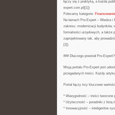
łączy się z praktyką, a każda publ
expert.com.pl][1])
Polecamy kategorie:
Finansowanie
Na łamach Pro-Expert – Wiedza i 
zakresu: modernizacji budynków, wy
formalności urzędowych, a także p
zaprojektowany tak, aby prowadzić
[2])
### Dlaczego powstał Pro-Expert?
Misją portalu Pro-Expert jest udos
przegadanych treści. Każdy artyku
Portal łączy trzy kluczowe wartośc
* Wiarygodność – treści tworzone 
* Użyteczność – poradniki z listą 
* Innowacyjność – inteligentne sy