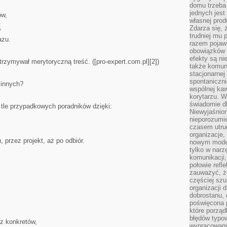
domu trzeba
jednych jest
ów,
własnej prod
,
Zdarza się, 
trudniej mu
azu.
razem pojawi
obowiązków i
efekty są ni
rzymywał merytoryczną treść. ([pro-expert.com.pl][2])
także komun
stacjonarnej
spontaniczni
 innych?
wspólnej kaw
korytarzu. W
świadomie db
 tle przypadkowych poradników dzięki:
Niewyjaśnion
nieporozumie
czasem utru
organizacje, 
 przez projekt, aż po odbiór.
nowym model
tylko w narz
komunikacji,
połowie refl
zauważyć, ż
częściej sz
organizacji d
dobrostanu, 
poświęcona 
które porząd
błędów typo
z konkretów,
wypracowany