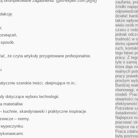
ją skomplikowane zagadnienia. ([pro-expert.com.pl][4])
zaufania, pr
źródło napię
odpowiedzia
dakcję:
działać bar
także wpływu
wielu osób m
u,
czasu z rodz
jednak odczu
rozwiązań,
trudność w o
 sposób.
domu ujawnił
ruch, kontak
tego łatwo p
ć, że czyta artykuły przygotowane profesjonalnie.
pracy. Z teg
tyle o samej 
która daje 
u
realnych pot
pracy prawdo
prostym wyb
tycznie szerokie treści, obejmujące m.in.:
Bardziej rea
równowagi, w
modeli. Prac
dy dotyczące wyboru technologii.
otwartości n
efektywność 
a materiałów.
Potrzebne są
– kuchnie, skandynawski i praktyczne inspiracje.
świadomość,
Najlepsze ro
grzewcze – normy.
pracować sku
fy wypoczynku.
miejsce na z
Praca zdalna
 wykonawcami.
była postrze