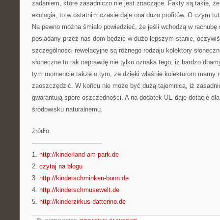
zadaniem, które zasadniczo nie jest znaczące. Fakty są takie, że
ekologia, to w ostatnim czasie daje ona dużo profitów. O czym t
Na pewno można śmiało powiedzieć, że jeśli wchodzą w rachubę 
posiadany przez nas dom będzie w dużo lepszym stanie, oczywiś
szczególności rewelacyjne są różnego rodzaju kolektory słonecz
słoneczne to tak naprawdę nie tylko oznaka tego, iż bardzo dba
tym momencie także o tym, że dzięki właśnie kolektorom mamy 
zaoszczędzić. W końcu nie może być dużą tajemnicą, iż zasadni
gwarantują spore oszczędności. A na dodatek UE daje dotacje dl
środowisku naturalnemu.
źródło:
———————————
1.
http://kinderland-am-park.de
2.
czytaj na blogu
3.
http://kinderschminken-bonn.de
4.
http://kinderschmusewelt.de
5.
http://kinderzirkus-datterino.de