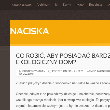
Archiwum
Ivi
Karny
Redakcja
Strona główna
Pogoń
Sp
NACISKA
CO ROBIĆ, ABY POSIADAĆ BARDZ
EKOLOGICZNY DOM?
POSTED BY ADMIN
POSTED ON SIE - 4 - 2025
MOŻLIWOŚĆ K
WYŁĄCZONA
Z jakich przyczyn dbanie o środowisko naturalne to ważne zadan
Obecnie jednym z no powiedzmy dziesięciu najchętniej poruszany
wszelkiego rodzaju mediach, jest niewątpliwie ekologia. To pozy
czymś niesamowicie ważnym jest to by nie uważać, iż dbanie o pl