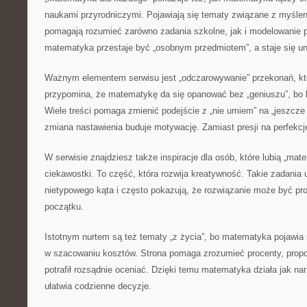
naukami przyrodniczymi. Pojawiają się tematy związane z myślen
pomagają rozumieć zarówno zadania szkolne, jak i modelowanie 
matematyka przestaje być „osobnym przedmiotem”, a staje się u
Ważnym elementem serwisu jest „odczarowywanie” przekonań, któ
przypomina, że matematykę da się opanować bez „geniuszu”, bo 
Wiele treści pomaga zmienić podejście z „nie umiem” na „jeszcze
zmiana nastawienia buduje motywację. Zamiast presji na perfekcj
W serwisie znajdziesz także inspiracje dla osób, które lubią „ma
ciekawostki. To część, która rozwija kreatywność. Takie zadania 
nietypowego kąta i często pokazują, że rozwiązanie może być pro
początku.
Istotnym nurtem są też tematy „z życia”, bo matematyka pojawia
w szacowaniu kosztów. Strona pomaga zrozumieć procenty, propor
potrafił rozsądnie oceniać. Dzięki temu matematyka działa jak na
ułatwia codzienne decyzje.