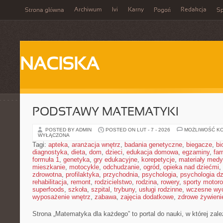
Archiwum
Ivi
Karny
Redakcja
Strona główna
Pogoń
Sp
NACISKA
PODSTAWY MATEMATYKI
POSTED BY ADMIN
POSTED ON LUT - 7 - 2026
MOŻLIWOŚĆ K
WYŁĄCZONA
Tagi:
apteka
,
aranżacja wnętrz
,
badania genetyczne
,
biegacze
,
bi
diagnostyka
,
dieta
,
dom
,
dzieci
,
edukacja domowa
,
egzaminy
,
far
formuła 1
,
genetyka
,
gry edukacyjne
,
korepetycje
,
materiały med
mieszkanie
,
motocykle
,
odchudzanie
,
ogród
,
opieka nad dziećmi
,
zdrowotna
,
profilaktyka
,
przychodnia
,
psychologia
,
psychologia dz
rehabilitacja
,
remont
,
rodzicielstwo
,
rodzina
,
rowery
,
sporty motor
superfoods
,
szkoła
,
szpital
,
trybuny
,
usługi rodzinne
,
wczesne wy
wyposażenie wnętrz
,
zabawa
,
zajęcia dodatkowe
,
zdrowe żywieni
Strona „Matematyka dla każdego” to portal do nauki, w której zal