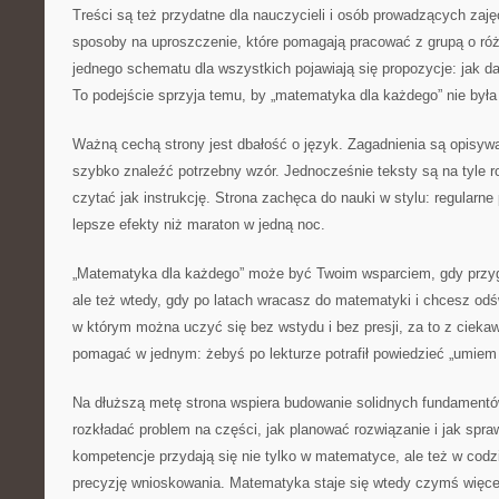
Treści są też przydatne dla nauczycieli i osób prowadzących zaj
sposoby na uproszczenie, które pomagają pracować z grupą o ró
jednego schematu dla wszystkich pojawiają się propozycje: jak 
To podejście sprzyja temu, by „matematyka dla każdego” nie była 
Ważną cechą strony jest dbałość o język. Zagadnienia są opisywa
szybko znaleźć potrzebny wzór. Jednocześnie teksty są na tyle r
czytać jak instrukcję. Strona zachęca do nauki w stylu: regularne 
lepsze efekty niż maraton w jedną noc.
„Matematyka dla każdego” może być Twoim wsparciem, gdy przyg
ale też wtedy, gdy po latach wracasz do matematyki i chcesz odś
w którym można uczyć się bez wstydu i bez presji, za to z cieka
pomagać w jednym: żebyś po lekturze potrafił powiedzieć „umiem 
Na dłuższą metę strona wspiera budowanie solidnych fundamentó
rozkładać problem na części, jak planować rozwiązanie i jak spr
kompetencje przydają się nie tylko w matematyce, ale też w codz
precyzję wnioskowania. Matematyka staje się wtedy czymś więce