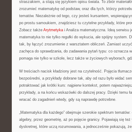
straszakiem, a stają się językiem opisu świata. To zbiór materiał
zrozumieć matematykę od podstaw, oraz dla tych, którzy potrzeb
tematów. Niezależnie od tego, czy jesteś kursantem, wspierając
po prostu samoukiem, znajdziesz tu czytelne przykłady, które pr
Zobacz także
Arytmetyka
i Analiza matematyczna. Ideą serwisu j
matematyka to nie tylko regułki do wykucia, ale spójny system. D
tak, by łączyć zrozumienie z warsztatem obliczeń. Zamiast uczyć
zachęca do sprawdzania, do zadawania pytań typu: co oznacza w
pomaga nie tylko w szkole, lecz także w życiowych wyborach, gdz
W treściach nacisk kładziony jest na czytelność. Pojęcia tłumac
bezpośredni, a przykłady dobrane tak, aby od razu było widać s
potraktować jak krótki kurs: najpierw kontekst, potem najważniejs
przykłady, a na końcu wskazówki do dalszej pracy. Dzięki temu ł
wracać do zagadnień wtedy, gdy są naprawdę potrzebne.
„Matematyka dla każdego” obejmuje szerokie spektrum tematów: 
algebry, przez geometrię, aż po pojęcie granicy. Pojawiają się te
dyskretnej, które uczą rozumowania, a jednocześnie pokazują, że