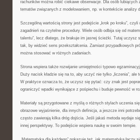
rachunków można robić ciekawe obserwacje. Dla osób lubiących z
tematów związanych z modelowaniem, np. w kontekście analizy 
Szczególną wartością strony jest podejście „krok po kroku”, czyli 
zagadnień na czytelne procedury. Wiele osób odbija się od matema
talentu”, lecz dlatego, że brakuje im jasnej ścieżki. Tutaj uczysz 
tak, by widzieć sens przekształcenia. Zamiast przypadkowych pr
można stosować w różnych zadaniach.
Strona wspiera także rozwijanie umiejętności typowo egzaminacyjn
Duży nacisk kładzie się na to, aby uczyć nie tylko „liczenia”, ale 
W praktyce oznacza to, że uczysz się pytać: czy znak jest popr
ograniczyć wpadki wynikające z pośpiechu i buduje pewność w r
Materiały są przygotowane z myślą o różnych stylach uczenia się
obrazowe wyjaśnienie, dla innych definicja, a jeszcze inni potrze
często zawierają kilka dróg dojścia. Jeśli jakaś metoda wydaje s
innej perspektywy. To podejście wspiera naukę w swoim tempie.
„Matematyka dla każdego” pokazuje też, jak matematyka łączy si