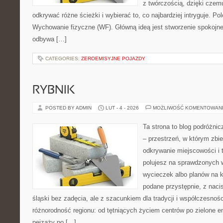
z twórczością, dzięki cze
odkrywać różne ścieżki i wybierać to, co najbardziej intryguje. P
Wychowanie fizyczne (WF). Główną ideą jest stworzenie spokojnej
odbywa […]
CATEGORIES:
ZEROEMISYJNE POJAZDY
RYBNIK
POSTED BY ADMIN
LUT - 4 - 2026
MOŻLIWOŚĆ KOMENTOWAN
Ta strona to blog podróżni
– przestrzeń, w którym zbie
odkrywanie miejscowości i 
polujesz na sprawdzonych
wycieczek albo planów na ki
podane przystępnie, z naci
śląski bez zadęcia, ale z szacunkiem dla tradycji i współczesnoś
różnorodność regionu: od tętniących życiem centrów po zielone en
pejzaży po […]