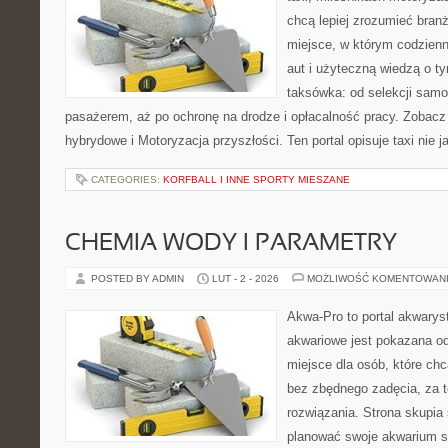
chcą lepiej zrozumieć branż
miejsce, w którym codzienn
aut i użyteczną wiedzą o t
taksówka: od selekcji samo
pasażerem, aż po ochronę na drodze i opłacalność pracy. Zoba
hybrydowe i Motoryzacja przyszłości. Ten portal opisuje taxi nie 
CATEGORIES:
KORFBALL I INNE SPORTY MIESZANE
CHEMIA WODY I PARAMETRY
POSTED BY ADMIN
LUT - 2 - 2026
MOŻLIWOŚĆ KOMENTOWAN
Akwa-Pro to portal akwarys
akwariowe jest pokazana od
miejsce dla osób, które ch
bez zbędnego zadęcia, za t
rozwiązania. Strona skupia
planować swoje akwarium 