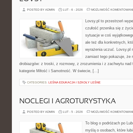
POSTED BY ADMIN
LUT - 6 - 2026
MOŻLIWOŚĆ KOMENTOWAN
Lovsy.pl to przestrzeń wyp
czułość przenika się z życ
sytuacje w coś wyjątkowego
ale też dla konkretnych, któ
wyrażenia uczuć. Lovsy.pl n
zamiast tego pokazuje, że r
drobiazgów: z troski, z rozmowy, z zrozumienia i z zachwytu nad
kategorie Miłość i Samotność. W świecie, […]
CATEGORIES:
LEŚNA EDUKACJA I SZKOŁY LEŚNE
NOCLEGI I AGROTURYSTYKA
POSTED BY ADMIN
LUT - 5 - 2026
MOŻLIWOŚĆ KOMENTOWAN
To blog o podróżach po Lub
myślą o osobach, które lubi