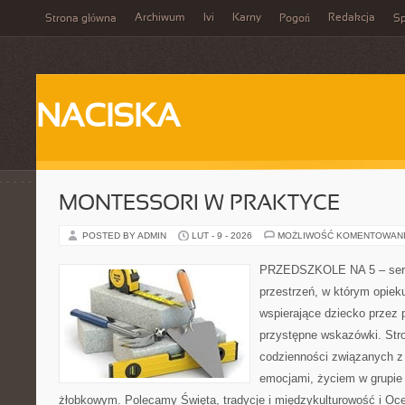
Archiwum
Ivi
Karny
Redakcja
Strona główna
Pogoń
Sp
NACISKA
MONTESSORI W PRAKTYCE
POSTED BY ADMIN
LUT - 9 - 2026
MOŻLIWOŚĆ KOMENTOWAN
PRZEDSZKOLE NA 5 – serwi
przestrzeń, w którym opiek
wspierające dziecko przez 
przystępne wskazówki. Stro
codzienności związanych z
emocjami, życiem w grupie
żłobkowym. Polecamy Święta, tradycje i międzykulturowość i Oce