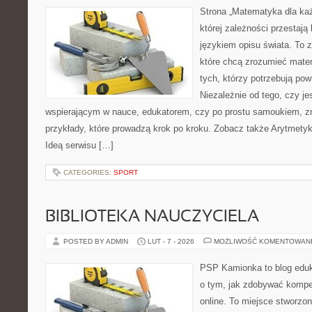
Strona „Matematyka dla każ
której zależności przestają
językiem opisu świata. To z
które chcą zrozumieć mate
tych, którzy potrzebują pow
Niezależnie od tego, czy j
wspierającym w nauce, edukatorem, czy po prostu samoukiem, zn
przykłady, które prowadzą krok po kroku. Zobacz także Arytmety
Ideą serwisu […]
CATEGORIES:
SPORT
BIBLIOTEKA NAUCZYCIELA
POSTED BY ADMIN
LUT - 7 - 2026
MOŻLIWOŚĆ KOMENTOWAN
PSP Kamionka to blog eduka
o tym, jak zdobywać kompe
online. To miejsce stworzo