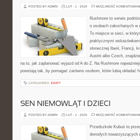
POSTED BY ADMIN
LUT - 1 - 2026
MOŻLIWOŚĆ KOMENTOWAN
Rushmore to serwis podróżn
o osobach zakochanych w 
To miejsce w sieci, w któr
praktycznymi wskazówkami.
słonecznej Iberii, Francji, 
Austrii albo Czech, znajdz
na to, jak zaplanować wyjazd od A do Z. Na Rushmore najważniejs
powstają tak, by pomagać zarówno osobom, które lubią układać 
CATEGORIES:
EGIPT
SEN NIEMOWLĄT I DZIECI
POSTED BY ADMIN
LUT - 1 - 2026
MOŻLIWOŚĆ KOMENTOWAN
Przedszkole Kubuś to prze
dorosłych towarzyszących 