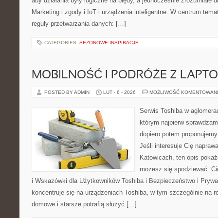
aby działania były logiczne na błędy, a jednocześnie zrozumiałe
Marketing i zgody i IoT i urządzenia inteligentne. W centrum temat
reguły przetwarzania danych: […]
CATEGORIES:
SEZONOWE INSPIRACJE
MOBILNOŚĆ I PODRÓŻE Z LAPT
POSTED BY ADMIN
LUT - 6 - 2026
MOŻLIWOŚĆ KOMENTOWAN
Serwis Toshiba w aglomeracj
którym najpierw sprawdzam
dopiero potem proponujemy
Jeśli interesuje Cię napraw
Katowicach, ten opis pokaż
możesz się spodziewać. Cie
i Wskazówki dla Użytkowników Toshiba i Bezpieczeństwo i Prywa
koncentruje się na urządzeniach Toshiba, w tym szczególnie na ro
domowe i starsze potrafią służyć […]