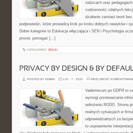
rodzicach oraz pedagogach,
codzienność zdalnych lekcji.
działanie zamiast teorii be
podpowiedzi, które prowadzą krok po kroku dobrych nawyków i s
Dobre kategorie to Edukacja włączająca i SEN i Psychologia uczen
prosta: pomagać […]
CATEGORIES:
ROLKI
PRIVACY BY DESIGN & BY DEFAU
POSTED BY ADMIN
LUT - 7 - 2026
MOŻLIWOŚĆ KOMENTOWAN
Vademecum po GDPR to ser
wymogi przetwarzania info
wdrożeniu RODO. Strona je
realnych sytuacjach w firm
odpowiedzialnych za bezpie
to usprawnienie interpretac