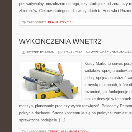
przewidywalny, niezależnie od tego, czy startujesz od zera, czy 
zbiorników. Ciekawe kategorie dla wszystkich to Hodowla i Rozm
CATEGORIES:
DLA NAUCZYCIELI
WYKOŃCZENIA WNĘTRZ
POSTED BY ADMIN
LUT - 2 - 2026
MOŻLIWOŚĆ KOMENTOWAN
Kursy Marko to serwis pora
widlaków, sprzętu budowlan
jedną, spójną przestrzeń w
z myślą o osobach, które c
rozumieć, jak funkcjonuje 
lepsze decyzje w tematach 
maszyn, planowanie prac czy wybór rozwiązań. Polecamy Remonty
pokrycia dachowe. Strona koncentruje się na praktyce: zamiast p
sprawdzone podejście. […]
CATEGORIES:
TRENDY W ŚWIECIE LODÓW