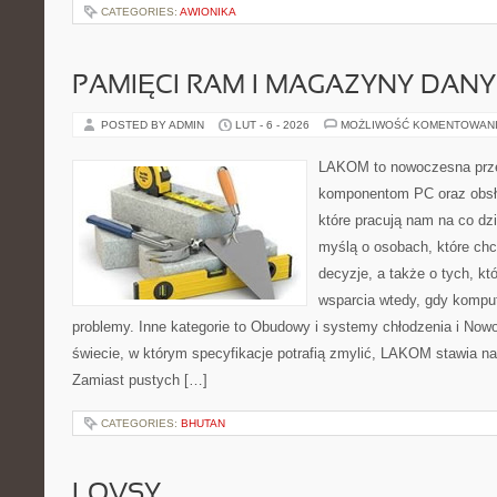
CATEGORIES:
AWIONIKA
PAMIĘCI RAM I MAGAZYNY DAN
POSTED BY ADMIN
LUT - 6 - 2026
MOŻLIWOŚĆ KOMENTOWAN
LAKOM to nowoczesna prze
komponentom PC oraz obsłu
które pracują nam na co dz
myślą o osobach, które ch
decyzje, a także o tych, kt
wsparcia wtedy, gdy kompu
problemy. Inne kategorie to Obudowy i systemy chłodzenia i Nowo
świecie, w którym specyfikacje potrafią zmylić, LAKOM stawia na 
Zamiast pustych […]
CATEGORIES:
BHUTAN
LOVSY