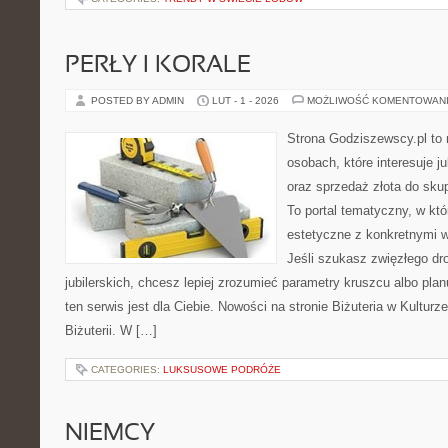
PERŁY I KORALE
POSTED BY ADMIN
LUT - 1 - 2026
MOŻLIWOŚĆ KOMENTOWAN
Strona Godziszewscy.pl to 
osobach, które interesuje ju
oraz sprzedaż złota do sku
To portal tematyczny, w kt
estetyczne z konkretnymi
Jeśli szukasz zwięzłego d
jubilerskich, chcesz lepiej zrozumieć parametry kruszcu albo pla
ten serwis jest dla Ciebie. Nowości na stronie Biżuteria w Kulturz
Biżuterii. W […]
CATEGORIES:
LUKSUSOWE PODRÓŻE
NIEMCY