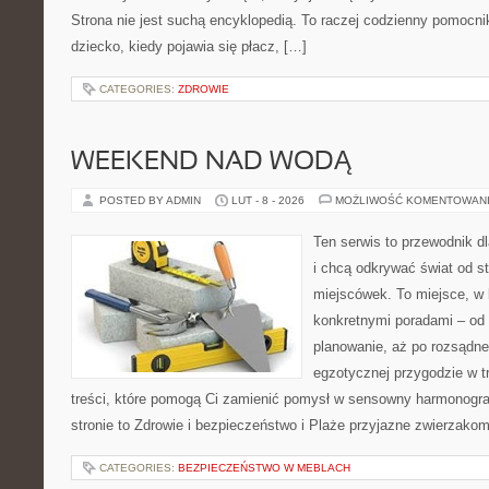
Strona nie jest suchą encyklopedią. To raczej codzienny pomocni
dziecko, kiedy pojawia się płacz, […]
CATEGORIES:
ZDROWIE
WEEKEND NAD WODĄ
POSTED BY ADMIN
LUT - 8 - 2026
MOŻLIWOŚĆ KOMENTOWAN
Ten serwis to przewodnik d
i chcą odkrywać świat od s
miejscówek. To miejsce, w 
konkretnymi poradami – od 
planowanie, aż po rozsądne
egzotycznej przygodzie w tr
treści, które pomogą Ci zamienić pomysł w sensowny harmonogr
stronie to Zdrowie i bezpieczeństwo i Plaże przyjazne zwierzakom
CATEGORIES:
BEZPIECZEŃSTWO W MEBLACH