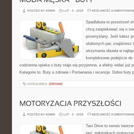
MODA MĘSKA – BUTY
POSTED BY ADMIN
LUT - 3 - 2026
MOŻLIWOŚĆ KOMENTOWAN
Spadlabuta to przestrzeń st
chcą zaopiekować się o sw
przemyślany. Jeśli lubisz p
ulubionych par, znajdziesz
utrzymania obuwia w najlep
kompleksowe podejście do 
codzienna opieka o buty staje się przyjemna, a efekty widać już 
Kategorie to: Buty a zdrowie i Porównania i recenzje. Dobre buty p
CATEGORIES:
ZDROWIE
MOTORYZACJA PRZYSZŁOŚCI
POSTED BY ADMIN
LUT - 3 - 2026
MOŻLIWOŚĆ KOMENTOWAN
Taxi Drive to serwis tworz
taxi, miłośnikach motoryzac