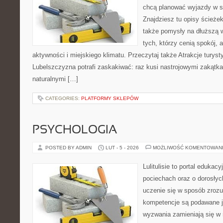
chcą planować wyjazdy w 
Znajdziesz tu opisy ścieżek
także pomysły na dłuższą w
tych, którzy cenią spokój, 
aktywności i miejskiego klimatu. Przeczytaj także Atrakcje turystyc
Lubelszczyzna potrafi zaskakiwać: raz kusi nastrojowymi zakąt
naturalnymi […]
CATEGORIES:
PLATFORMY SKLEPÓW
PSYCHOLOGIA
POSTED BY ADMIN
LUT - 5 - 2026
MOŻLIWOŚĆ KOMENTOWAN
Lulitulisie to portal edukac
pociechach oraz o dorosłyc
uczenie się w sposób zrozu
kompetencje są podawane j
wyzwania zamieniają się w 