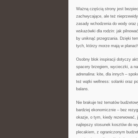
Ważną częścią strony jest bezpie
zachwycające, ale też nieprzewid
zasady wchodzenia do wody oraz p
wskazówki dla rodzin: jak pilnować
by uniknąć przegrzania. Dzięki tem
tych, którzy morze mają w planach
Osobny blok inspiracji dotyczy akt
spacery brzegiem, wycieczki, a na
adrenalina: kite, dla innych – spok
też wątki wellness: solanki oraz p
balans.
Nie brakuje też tematów budżetow
bardziej ekonomicznie – bez rezygn
okazje, o tym, kiedy rezerwować, j
najlepszy stosunek kosztów do wy
plecakiem, z ograniczonym budżete