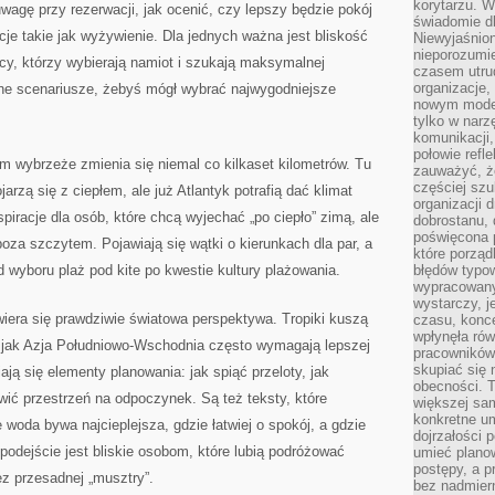
korytarzu. W
wagę przy rezerwacji, jak ocenić, czy lepszy będzie pokój
świadomie db
cje takie jak wyżywienie. Dla jednych ważna jest bliskość
Niewyjaśnion
nieporozumie
acy, którzy wybierają namiot i szukają maksymalnej
czasem utru
organizacje, 
ne scenariusze, żebyś mógł wybrać najwygodniejsze
nowym model
tylko w narz
komunikacji,
połowie refl
ym wybrzeże zmienia się niemal co kilkaset kilometrów. Tu
zauważyć, ż
częściej sz
jarzą się z ciepłem, ale już Atlantyk potrafią dać klimat
organizacji d
spiracje dla osób, które chcą wyjechać „po ciepło” zimą, ale
dobrostanu, 
poświęcona 
poza szczytem. Pojawiają się wątki o kierunkach dla par, a
które porząd
d wyboru plaż pod kite po kwestie kultury plażowania.
błędów typo
wypracowany
wystarczy, j
era się prawdziwie światowa perspektywa. Tropiki kuszą
czasu, konce
wpłynęła rów
e jak Azja Południowo-Wschodnia często wymagają lepszej
pracowników
skupiać się 
ają się elementy planowania: jak spiąć przeloty, jak
obecności. T
awić przestrzeń na odpoczynek. Są też teksty, które
większej sam
konkretne u
woda bywa najcieplejsza, gdzie łatwiej o spokój, a gdzie
dojrzałości 
podejście jest bliskie osobom, które lubią podróżować
umieć plano
postępy, a 
ez przesadnej „musztry”.
bez nadmiern