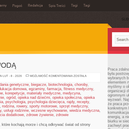
arny
Redakcja
Tagi
Tagi
Pogoń
Spis Treści
SUB
WODĄ
Praca zdalna
była postrze
WEEKEND
 LUT - 8 - 2026
MOŻLIWOŚĆ KOMENTOWANIA
ZOSTAŁA
wybranych b
NAD
elementem ry
WODĄ
dania genetyczne
,
biegacze
,
biotechnologia
,
choroby
,
myślimy o o
dukacja domowa
,
egzaminy
,
farmacja
,
fitness medyczny
,
organizacji 
ne
,
korepetycje
,
materiały medyczne
,
medycyna
,
ogromnym uł
nie
,
ogród
,
opieka nad dziećmi
,
opieka społeczna
,
opieka
wyzwań. Naj
ia
,
psychologia
,
psychologia dziecięca
,
rajdy
,
recepty
,
że praca prz
,
rodzina
,
rowery
,
sporty motorowe
,
sprzęt medyczny
,
konkretnym b
y
,
usługi rodzinne
,
wczesne wychowanie
,
wiedza medyczna
,
komunikacja
ęcia dodatkowe
,
zdrowe żywienie
,
zdrowie
energią, a n
biurku w sie
, które kochają morze i chcą odkrywać świat od strony
zachwyt pra