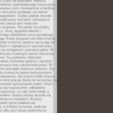
 czasu na dojazdach, większa
żliwość spokojniejszego rozpoczęcia
nywania części obowiązków w bardziej
 otoczeniu wydawały się niemal
związaniem. Szybko jednak okazało
 model pracy ma także ciemniejsze
 nie zawsze jest miejscem
m skupieniu. Nie każdy ma osobny
cy, ciszę, wygodne warunki i
asnego oddzielenia życia prywatnego
go. Kiedy komputer stoi kilka kroków
 stołu w kuchni, granice zaczynają się
ednym z największych wyzwań pracy
a się umiejętność samodyscypliny. W
dnia jest w pewnym sensie narzucony
nie. Są spotkania, obecność
ników, konkretne godziny i wyraźne
poczęcia oraz zakończenia pracy. W
 ten porządek stworzyć samemu. Dla
 to szansa na lepsze wykorzystanie
uktywności, dla innych źródło chaosu.
że ktoś pracuje dłużej niż wcześniej, bo
 przerwać wykonywanie zadań. Innym
a się rozproszenie, odkładanie
 poczucie, że cały dzień minął, a
ewielkie. Bardzo istotna okazała się
ikacja w zespołach. W pracy
 wiele spraw załatwia się
e, w krótkiej rozmowie, podczas
y albo przy okazji spotkania na