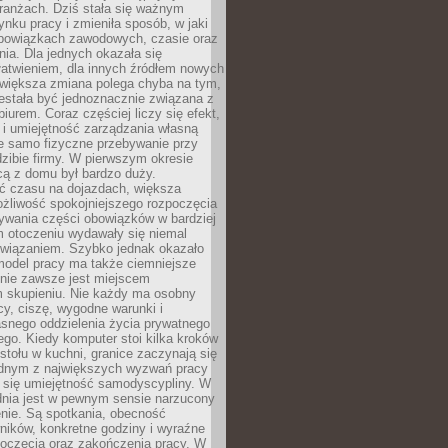
ranżach. Dziś stała się ważnym
nku pracy i zmieniła sposób, w jaki
bowiązkach zawodowych, czasie oraz
dnia. Dla jednych okazała się
atwieniem, dla innych źródłem nowych
większa zmiana polega chyba na tym,
estała być jednoznacznie związana z
iurem. Coraz częściej liczy się efekt,
 i umiejętność zarządzania własną
ie samo fizyczne przebywanie przy
dzibie firmy. W pierwszym okresie
cą z domu był bardzo duży.
 czasu na dojazdach, większa
żliwość spokojniejszego rozpoczęcia
nywania części obowiązków w bardziej
 otoczeniu wydawały się niemal
związaniem. Szybko jednak okazało
 model pracy ma także ciemniejsze
 nie zawsze jest miejscem
m skupieniu. Nie każdy ma osobny
cy, ciszę, wygodne warunki i
asnego oddzielenia życia prywatnego
go. Kiedy komputer stoi kilka kroków
 stołu w kuchni, granice zaczynają się
ednym z największych wyzwań pracy
a się umiejętność samodyscypliny. W
dnia jest w pewnym sensie narzucony
nie. Są spotkania, obecność
ników, konkretne godziny i wyraźne
poczęcia oraz zakończenia pracy. W