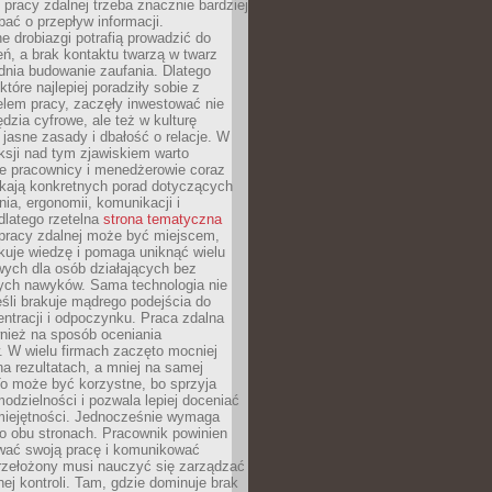
 pracy zdalnej trzeba znacznie bardziej
ać o przepływ informacji.
e drobiazgi potrafią prowadzić do
ń, a brak kontaktu twarzą w twarz
dnia budowanie zaufania. Dlatego
które najlepiej poradziły sobie z
em pracy, zaczęły inwestować nie
ędzia cyfrowe, ale też w kulturę
 jasne zasady i dbałość o relacje. W
eksji nad tym zjawiskiem warto
e pracownicy i menedżerowie coraz
ukają konkretnych porad dotyczących
nia, ergonomii, komunikacji i
dlatego rzetelna
strona tematyczna
pracy zdalnej może być miejscem,
kuje wiedzę i pomaga uniknąć wielu
wych dla osób działających bez
ch nawyków. Sama technologia nie
eśli brakuje mądrego podejścia do
ntracji i odpoczynku. Praca zdalna
nież na sposób oceniania
. W wielu firmach zaczęto mocniej
na rezultatach, a mniej na samej
o może być korzystne, bo sprzyja
odzielności i pozwala lepiej doceniać
miejętności. Jednocześnie wymaga
po obu stronach. Pracownik powinien
wać swoją pracę i komunikować
przełożony musi nauczyć się zarządzać
ej kontroli. Tam, gdzie dominuje brak