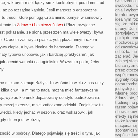
Oszczędność
ce, w którym reset łączy się z konkretnymi poradami – od
swoboda, mo
, aż po rozsądne kąpiele. Jeśli marzysz o egzotycznej
dnia i wyko
komfortowym
z tu treści, które pomogą Ci zamienić pomysł w sensowny
idealnym ro
się, że taki
tronie to
Zdrowie i bezpieczeństwo
i Plaże przyjazne
strony. Dom
est pokazanie, że słona przestrzeń ma wiele twarzy: bywa
sprzyjający
pokój do pra
azne. Czasem zachwyca piaszczystą plażą, innym razem
możliwość j
wa ciepłe, a bywa idealne do hartowania. Dlatego w
od zawodowe
od łóżka lub
aty typowo urlopowe, jak i bardziej „praktyczne”: jak
zacierać. J
zdalnej stał
 jak ocenić warunki na kąpielisku. Wszystko po to, żeby
biurze rytm 
ny.
przez otocze
współpracow
sygnały roz
e miejsce zajmuje Bałtyk. To właśnie tu wielu z nas uczy
domu trzeba
jednych jest
 w kilka chwil, a mimo to nadal można mieć fantastyczne
własnej prod
gają wybrać kierunek dopasowany do stylu podróżowania:
Zdarza się, 
trudniej mu
y raczej szersze, mniej zatłoczone odcinki. Znajdziesz tu
razem pojawi
obowiązków i
iedzi, kiedy jechać w sezonie, oraz wskazówki, jak
efekty są ni
dy dzień jest wietrzny.
także komun
stacjonarnej
spontaniczni
ność w podróży. Dlatego pojawiają się treści o tym, jak
wspólnej kaw