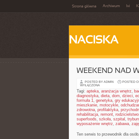
Archiwum
Ivi
K
Strona główna
NACISKA
WEEKEND NAD 
POSTED BY ADMIN
POSTED ON
WYŁĄCZONA
Tagi:
apteka
,
aranżacja wnętrz
,
ba
diagnostyka
,
dieta
,
dom
,
dzieci
,
e
formuła 1
,
genetyka
,
gry edukacyj
mieszkanie
,
motocykle
,
odchudza
zdrowotna
,
profilaktyka
,
przychodn
rehabilitacja
,
remont
,
rodzicielstwo
superfoods
,
szkoła
,
szpital
,
trybun
wyposażenie wnętrz
,
zabawa
,
zaj
Ten serwis to przewodnik dla osób