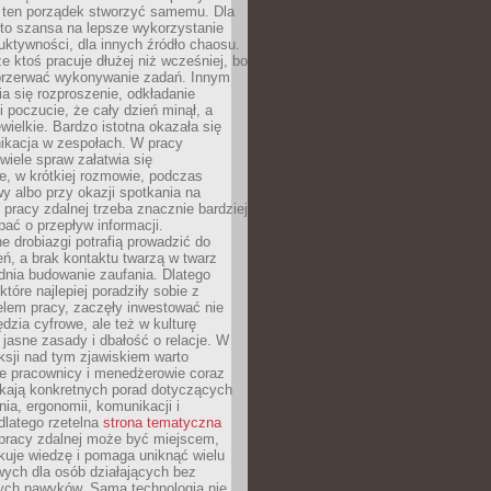
 ten porządek stworzyć samemu. Dla
 to szansa na lepsze wykorzystanie
uktywności, dla innych źródło chaosu.
że ktoś pracuje dłużej niż wcześniej, bo
 przerwać wykonywanie zadań. Innym
a się rozproszenie, odkładanie
 poczucie, że cały dzień minął, a
ewielkie. Bardzo istotna okazała się
ikacja w zespołach. W pracy
 wiele spraw załatwia się
e, w krótkiej rozmowie, podczas
y albo przy okazji spotkania na
 pracy zdalnej trzeba znacznie bardziej
ać o przepływ informacji.
e drobiazgi potrafią prowadzić do
ń, a brak kontaktu twarzą w twarz
dnia budowanie zaufania. Dlatego
które najlepiej poradziły sobie z
em pracy, zaczęły inwestować nie
ędzia cyfrowe, ale też w kulturę
 jasne zasady i dbałość o relacje. W
eksji nad tym zjawiskiem warto
e pracownicy i menedżerowie coraz
ukają konkretnych porad dotyczących
nia, ergonomii, komunikacji i
dlatego rzetelna
strona tematyczna
pracy zdalnej może być miejscem,
kuje wiedzę i pomaga uniknąć wielu
wych dla osób działających bez
ch nawyków. Sama technologia nie