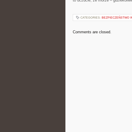
to uczucie, że morze – gdziekolwie
CATEGORIES:
BEZPIECZEŃSTWO 
Comments are closed.