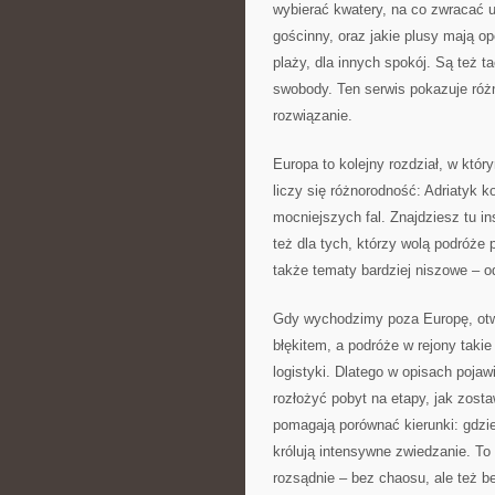
wybierać kwatery, na co zwracać u
gościnny, oraz jakie plusy mają op
plaży, dla innych spokój. Są też t
swobody. Ten serwis pokazuje róż
rozwiązanie.
Europa to kolejny rozdział, w któr
liczy się różnorodność: Adriatyk ko
mocniejszych fal. Znajdziesz tu in
też dla tych, którzy wolą podróże 
także tematy bardziej niszowe – o
Gdy wychodzimy poza Europę, otwi
błękitem, a podróże w rejony taki
logistyki. Dlatego w opisach pojawi
rozłożyć pobyt na etapy, jak zost
pomagają porównać kierunki: gdzie 
królują intensywne zwiedzanie. To 
rozsądnie – bez chaosu, ale też b