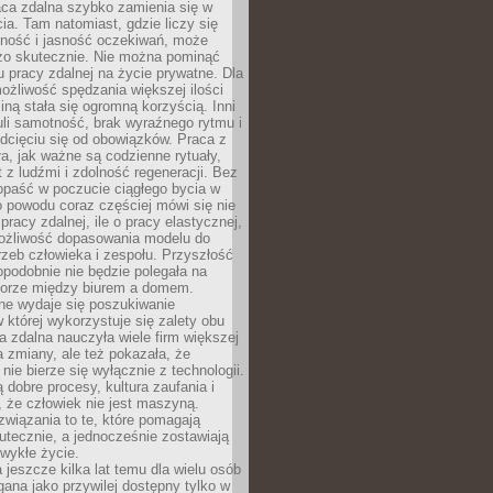
aca zdalna szybko zamienia się w
cia. Tam natomiast, gdzie liczy się
lność i jasność oczekiwań, może
dzo skutecznie. Nie można pominąć
 pracy zdalnej na życie prywatne. Dla
ożliwość spędzania większej ilości
iną stała się ogromną korzyścią. Inni
li samotność, brak wyraźnego rytmu i
dcięciu się od obowiązków. Praca z
a, jak ważne są codzienne rytuały,
t z ludźmi i zdolność regeneracji. Bez
opaść w poczucie ciągłego bycia w
o powodu coraz częściej mówi się nie
pracy zdalnej, ile o pracy elastycznej,
możliwość dopasowania modelu do
rzeb człowieka i zespołu. Przyszłość
podobnie nie będzie polegała na
orze między biurem a domem.
lne wydaje się poszukiwanie
 której wykorzystuje się zalety obu
a zdalna nauczyła wiele firm większej
a zmiany, ale też pokazała, że
nie bierze się wyłącznie z technologii.
 dobre procesy, kultura zaufania i
 że człowiek nie jest maszyną.
związania to te, które pomagają
tecznie, a jednocześnie zostawiają
wykłe życie.
 jeszcze kilka lat temu dla wielu osób
gana jako przywilej dostępny tylko w