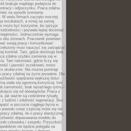
eśli brakuje mądrego podejścia do
ntracji i odpoczynku. Praca zdalna
nież na sposób oceniania
. W wielu firmach zaczęto mocniej
na rezultatach, a mniej na samej
o może być korzystne, bo sprzyja
odzielności i pozwala lepiej doceniać
miejętności. Jednocześnie wymaga
po obu stronach. Pracownik powinien
wać swoją pracę i komunikować
przełożony musi nauczyć się zarządzać
ej kontroli. Tam, gdzie dominuje brak
aca zdalna szybko zamienia się w
cia. Tam natomiast, gdzie liczy się
lność i jasność oczekiwań, może
dzo skutecznie. Nie można pominąć
 pracy zdalnej na życie prywatne. Dla
ożliwość spędzania większej ilości
iną stała się ogromną korzyścią. Inni
li samotność, brak wyraźnego rytmu i
dcięciu się od obowiązków. Praca z
a, jak ważne są codzienne rytuały,
t z ludźmi i zdolność regeneracji. Bez
opaść w poczucie ciągłego bycia w
o powodu coraz częściej mówi się nie
pracy zdalnej, ile o pracy elastycznej,
możliwość dopasowania modelu do
rzeb człowieka i zespołu. Przyszłość
podobnie nie będzie polegała na
orze między biurem a domem.