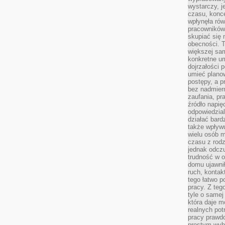
wystarczy, j
czasu, konce
wpłynęła rów
pracowników
skupiać się 
obecności. T
większej sam
konkretne u
dojrzałości 
umieć plano
postępy, a 
bez nadmiern
zaufania, pr
źródło napię
odpowiedzia
działać bar
także wpływu
wielu osób m
czasu z rodz
jednak odczu
trudność w o
domu ujawnił
ruch, kontak
tego łatwo p
pracy. Z teg
tyle o samej 
która daje 
realnych pot
pracy prawdo
prostym wyb