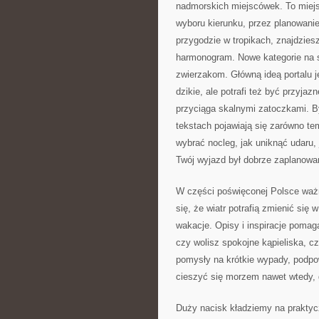
nadmorskich miejscówek. To miejs
wyboru kierunku, przez planowanie
przygodzie w tropikach, znajdzies
harmonogram. Nowe kategorie na s
zwierzakom. Główną ideą portalu j
dzikie, ale potrafi też być przyj
przyciąga skalnymi zatoczkami. By
tekstach pojawiają się zarówno tem
wybrać nocleg, jak uniknąć udaru,
Twój wyjazd był dobrze zaplanowa
W części poświęconej Polsce ważn
się, że wiatr potrafią zmienić się
wakacje. Opisy i inspiracje poma
czy wolisz spokojne kąpieliska, cz
pomysły na krótkie wypady, podpow
cieszyć się morzem nawet wtedy, g
Duży nacisk kładziemy na praktycz