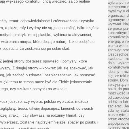
ają większego komfortu i chcą wiedzieć, za co realnie
wybranych b
elementem ry
myślimy o o
organizacji 
ogromnym uł
ważny temat: odpowiedzialność i zrównoważona turystyka.
wyzwań. Naj
, a plaże, rafy i wydmy nie są „scenografią”, tylko częścią
że praca prz
konkretnym b
ostych praktyk: mniej plastiku, wybierania aktywności,
komunikacja
energią, a n
 wspierania miejsc, które dbają o naturę. Takie podejście
biurku w sie
 poczucia, że zostawia się po sobie ślad.
zachwyt pra
Oszczędność
swoboda, mo
Z jednej strony dostajesz opowieści i pomysły, które
dnia i wyko
komfortowym
yspy. Z drugiej strony – konkret: jak się spakować, jak
idealnym ro
eg, jak zadbać o zdrowie i bezpieczeństwo, jak poruszać
się, że taki
strony. Dom
Dzięki temu ta strona może być dla Ciebie jednocześnie
sprzyjający
od tego, czy szukasz pomysłu na wakacje.
pokój do pra
możliwość j
od zawodowe
 wiesz jeszcze, czy wybrać polskie wybrzeże, możesz
od łóżka lub
zacierać. J
rzeglądając treści, łatwiej dopasujesz kierunek do swoich
zdalnej stał
biurze rytm 
czej atrakcji; czy stawiasz na rodzinny klimat; czy
przez otocze
 wybierzesz, zostanie najprzyjemniejsze: spacer po piasku i
współpracow
sygnały roz