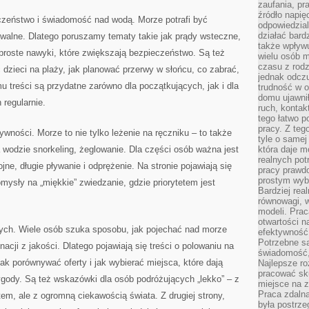
zaufania, pr
źródło napię
czeństwo i świadomość nad wodą. Morze potrafi być
odpowiedzia
działać bar
ywalne. Dlatego poruszamy tematy takie jak prądy wsteczne,
także wpływu
roste nawyki, które zwiększają bezpieczeństwo. Są też
wielu osób m
czasu z rodz
 dzieci na plaży, jak planować przerwy w słońcu, co zabrać,
jednak odczu
u treści są przydatne zarówno dla początkujących, jak i dla
trudność w o
domu ujawnił
 regularnie.
ruch, kontak
tego łatwo p
pracy. Z teg
ywności. Morze to nie tylko leżenie na ręczniku – to także
tyle o samej 
 wodzie snorkeling, żeglowanie. Dla części osób ważna jest
która daje 
realnych pot
ojne, długie pływanie i odprężenie. Na stronie pojawiają się
pracy prawdo
prostym wyb
omysły na „miękkie” zwiedzanie, gdzie priorytetem jest
Bardziej rea
równowagi, w
modeli. Prac
otwartości n
ych. Wiele osób szuka sposobu, jak pojechać nad morze
efektywność 
Potrzebne są
acji z jakości. Dlatego pojawiają się treści o polowaniu na
świadomość,
ak porównywać oferty i jak wybierać miejsca, które dają
Najlepsze ro
pracować sku
gody. Są też wskazówki dla osób podróżujących „lekko” – z
miejsce na z
Praca zdalna
m, ale z ogromną ciekawością świata. Z drugiej strony,
była postrze