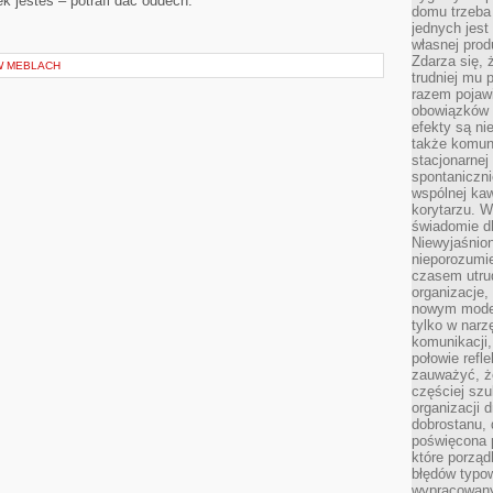
k jesteś – potrafi dać oddech.
domu trzeba
jednych jest
własnej prod
Zdarza się, 
W MEBLACH
trudniej mu
razem pojawi
obowiązków i
efekty są ni
także komun
stacjonarnej
spontaniczni
wspólnej kaw
korytarzu. W
świadomie db
Niewyjaśnion
nieporozumie
czasem utru
organizacje, 
nowym model
tylko w narz
komunikacji,
połowie refl
zauważyć, ż
częściej sz
organizacji d
dobrostanu, 
poświęcona 
które porząd
błędów typo
wypracowany