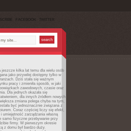
SCRIBE
FACEBOOK
TWITTER
 jeszcze kilka lat temu dla wielu osób
gana jako przywilej dostępny tylko w
ranżach. Dziś stała się ważnym
nku pracy i zmieniła sposób, w jaki
bowiązkach zawodowych, czasie oraz
dnia. Dla jednych okazała się
atwieniem, dla innych źródłem nowych
większa zmiana polega chyba na tym,
estała być jednoznacznie związana z
iurem. Coraz częściej liczy się efekt,
 i umiejętność zarządzania własną
ie samo fizyczne przebywanie przy
dzibie firmy. W pierwszym okresie
cą z domu był bardzo duży.