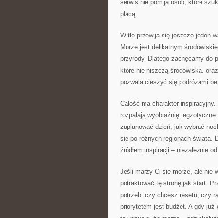
serwis nie pomija osób, które szuk
płacą.
W tle przewija się jeszcze jeden 
Morze jest delikatnym środowiskiem
przyrody. Dlatego zachęcamy do pr
które nie niszczą środowiska, oraz
pozwala cieszyć się podróżami bez
Całość ma charakter inspiracyjny. 
rozpalają wyobraźnię: egzotyczne w
zaplanować dzień, jak wybrać nocl
się po różnych regionach świata. 
źródłem inspiracji – niezależnie 
Jeśli marzy Ci się morze, ale nie
potraktować tę stronę jak start. P
potrzeb: czy chcesz resetu, czy ra
priorytetem jest budżet. A gdy już