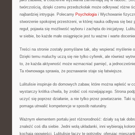
twórczością, dzięki czemu przedszkolak może odkrywać różne ście
najbardziej intryguje. Polecamy
Psychologia
i Wychowanie fizyczn
stworzenie spokojnej przestrzeni, w której nauka odbywa się bez 
reguł, pojawia się możliwość wyboru i zachęta do inicjatywy. Luli
w siebie, bo każde małe osiągnięcie jest tu ważne i warte docenie
Treści na stronie zostały pomyślane tak, aby wspierać myślenie 
Dzięki temu maluchy uczą się nie tylko cyferek, ale również wyt
to, że każda aktywność może wzmacniać pamięć, a jednocześnie 
Ta równowaga sprawia, że poznawanie staje się łatwiejsze.
Lulitulisie inspiruje do domowych zabaw, które można wpleść w 
wystarczy krótka chwila, by zrobić coś rozwijającego. Strona pod
uczyć się poprzez działanie, a nie tylko przez powtarzanie. Taki 
pomaga utrwalić kompetencje w sposób naturalny.
Ważnym elementem portalu jest różnorodność: działy są tak dob
znaleźć coś dla siebie. Jedni wolą układanki, inni wybierają koloro
kochają opowieści. Lulitulisie łączy te potrzeby, oferując mieszan