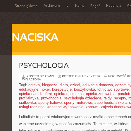
Archiwum
Ivi
Karny
Redakcja
Strona główna
Pogoń
Sp
NACISKA
PSYCHOLOGIA
POSTED BY ADMIN
POSTED ON LUT - 5 - 2026
MOŻLIWOŚĆ K
WYŁĄCZONA
Tagi:
apteka
,
biegacze
,
dieta
,
dzieci
,
edukacja domowa
,
egzamin
edukacyjne
,
hokej
,
korepetycje
,
koszykówka
,
lotnictwo sportowe
,
opieka nad dziećmi
,
opieka społeczna
,
opieka zdrowotna
,
paralot
profilaktyka
,
przychodnia
,
psychologia dziecięca
,
rajdy
,
recepty
,
r
siatkówka
,
sporty halowe
,
sporty motorowe
,
superfoods
,
szkoła
,
s
usługi rodzinne
,
wczesne wychowanie
,
zabawa
,
zajęcia dodatkow
Lulitulisie to portal edukacyjna stworzona z myślą o pociechach o
wspierać uczenie się w sposób zrozumiały. To miejsce, w który
jako zabawa, a codzienne wyzwania zamieniają się w radość. Str