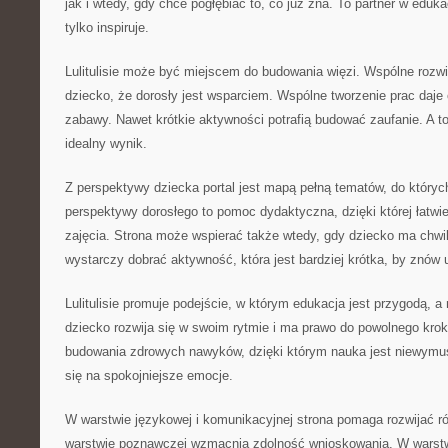
jak i wtedy, gdy chce pogłębiać to, co już zna. To partner w edukac
tylko inspiruje.
Lulitulisie może być miejscem do budowania więzi. Wspólne roz
dziecko, że dorosły jest wsparciem. Wspólne tworzenie prac daje
zabawy. Nawet krótkie aktywności potrafią budować zaufanie. A t
idealny wynik.
Z perspektywy dziecka portal jest mapą pełną tematów, do który
perspektywy dorosłego to pomoc dydaktyczna, dzięki której łatwie
zajęcia. Strona może wspierać także wtedy, gdy dziecko ma chw
wystarczy dobrać aktywność, która jest bardziej krótka, by znów
Lulitulisie promuje podejście, w którym edukacja jest przygodą, 
dziecko rozwija się w swoim rytmie i ma prawo do powolnego krok
budowania zdrowych nawyków, dzięki którym nauka jest niewymus
się na spokojniejsze emocje.
W warstwie językowej i komunikacyjnej strona pomaga rozwijać 
warstwie poznawczej wzmacnia zdolność wnioskowania. W warstw