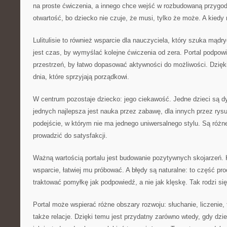
na proste ćwiczenia, a innego chce wejść w rozbudowaną przygo
otwartość, bo dziecko nie czuje, że musi, tylko że może. A kiedy 
Lulitulisie to również wsparcie dla nauczyciela, który szuka mą
jest czas, by wymyślać kolejne ćwiczenia od zera. Portal podpowia
przestrzeń, by łatwo dopasować aktywności do możliwości. Dzię
dnia, które sprzyjają porządkowi.
W centrum pozostaje dziecko: jego ciekawość. Jedne dzieci są d
jednych najlepsza jest nauka przez zabawę, dla innych przez rysun
podejście, w którym nie ma jednego uniwersalnego stylu. Są różn
prowadzić do satysfakcji.
Ważną wartością portalu jest budowanie pozytywnych skojarzeń. 
wsparcie, łatwiej mu próbować. A błędy są naturalne: to część pro
traktować pomyłkę jak podpowiedź, a nie jak klęskę. Tak rodzi si
Portal może wspierać różne obszary rozwoju: słuchanie, liczenie,
także relacje. Dzięki temu jest przydatny zarówno wtedy, gdy dzi