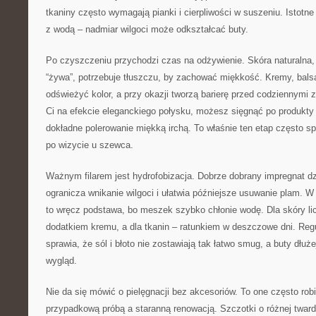
tkaniny często wymagają pianki i cierpliwości w suszeniu. Istotne
z wodą – nadmiar wilgoci może odkształcać buty.
Po czyszczeniu przychodzi czas na odżywienie. Skóra naturalna, 
“żywa”, potrzebuje tłuszczu, by zachować miękkość. Kremy, balsa
odświeżyć kolor, a przy okazji tworzą barierę przed codziennymi 
Ci na efekcie eleganckiego połysku, możesz sięgnąć po produkty
dokładne polerowanie miękką irchą. To właśnie ten etap często sp
po wizycie u szewca.
Ważnym filarem jest hydrofobizacja. Dobrze dobrany impregnat dzi
ogranicza wnikanie wilgoci i ułatwia późniejsze usuwanie plam. 
to wręcz podstawa, bo meszek szybko chłonie wodę. Dla skóry l
dodatkiem kremu, a dla tkanin – ratunkiem w deszczowe dni. Reg
sprawia, że sól i błoto nie zostawiają tak łatwo smug, a buty dłuż
wygląd.
Nie da się mówić o pielęgnacji bez akcesoriów. To one często rob
przypadkową próbą a staranną renowacją. Szczotki o różnej twardo