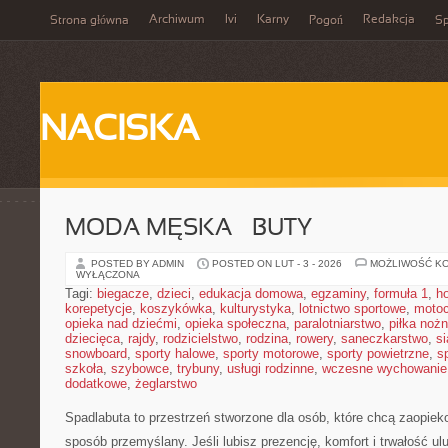
Archiwum
Ivi
Karny
Redakcja
Strona główna
Pogoń
Sp
NACISKA
MODA MĘSKA – BUTY
POSTED BY ADMIN
POSTED ON LUT - 3 - 2026
MOŻLIWOŚĆ K
WYŁĄCZONA
Tagi:
biegacze
,
dzieci
,
edukacja domowa
,
egzaminy
,
formuła 1
,
h
korepetycje
,
koszykówka
,
kulturystyka
,
lotnictwo sportowe
,
motoc
opieka nad dziećmi
,
opieka społeczna
,
paralotniarstwo
,
piłka noż
dziecięca
,
rajdy
,
rodzicielstwo
,
rodzina
,
rowery
,
saneczkarstwo
,
s
snowboard
,
sporty halowe
,
sporty motorowe
,
sporty powietrzne
,
s
szkoła
,
szybowce
,
trybuny
,
usługi rodzinne
,
wczesne wychowanie
dodatkowe
,
żeglarstwo
Spadlabuta to przestrzeń stworzone dla osób, które chcą zaopiek
sposób przemyślany. Jeśli lubisz prezencję, komfort i trwałość ul