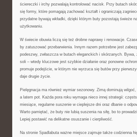
ściereczki i irchy pozwalają kontrolować nacisk. Przy butach skó
się formy, które pomagają zachować kształt i ograniczają zagnie
przydatne bywają wkładki, dzięki którym buty pozostają świeże 
użytkowaniu.
W świecie obuwia liczą się też drobne naprawy i renowacje. Czas
by zatuszować przebarwienia. Innym razem potrzebne jest zabez
podeszwy, zwłaszcza w butach eleganckich i skórzanych. Bywa, 
soli – wtedy kluczowe jest szybkie działanie oraz ponowne ochron
promuje podejście, w którym nie wyrzuca się butów przy pierwszy
daje drugie życie.
Pielęgnacja ma również wymiar sezonowy. Zimą dominują wilgoć, w
a latem pot. Każda pora roku wymaga nieco innej strategii: częs
miesiące, regularne suszenie w cieplejsze dni oraz dbanie o odpo
Warto pamiętać, że buty nie lubią suszenia na siłę, bo to prowadz
Lepiej postawić na delikatne osuszanie i cierpliwość.
Na stronie Spadlabuta ważne miejsce zajmuje także codzienna h