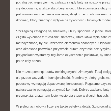
potrafią być nieprzyjemne, zwłaszcza gdy buty są noszone przez w
się deodoranty, a także absorbery wilgoci, które pomagają utrzy
jest również naprzemienne noszenie, dzięki czemu obuwie ma cz
drobiazg, który znacząco wpływa na żywotność ulubionych modeli
Szczególną kategorią są sneakersy i buty sportowe. Z jednej stron
często wykonane z mieszanki siateczek, które łatwo łapią zabrudz
metodyczność, by nie uszkodzić elementów ozdobnych. Odpowied
oraz akcesoria pozwalają przywrócić butom czystość bez ryzyka 
przypadkach wystarczy regularne czyszczenie punktowe, by snea
przez cały sezon.
Nie można pominąć butów trekkingowych i zimowych. Tutaj pielęgn
ale przede wszystkim funkcjonalność. Membrany, skóry grubsze, 
podeszwy wymagają dopasowanej konserwacji. Regularne czyszcz
natłuszczanie pomagają utrzymać komfort. Dobrze zadbane buty 
przemakają, a przy tym lepiej wspierają stopę w długich trasach.
W pielęgnacji obuwia liczy się także estetyka detali. Sznurowadła,