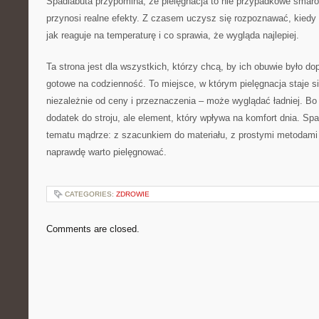
Spadlabuta przypomina, że pielęgnacja to nie przypadkowe smaro
przynosi realne efekty. Z czasem uczysz się rozpoznawać, kiedy 
jak reaguje na temperaturę i co sprawia, że wygląda najlepiej.
Ta strona jest dla wszystkich, którzy chcą, by ich obuwie było d
gotowe na codzienność. To miejsce, w którym pielęgnacja staje si
niezależnie od ceny i przeznaczenia – może wyglądać ładniej. Bo 
dodatek do stroju, ale element, który wpływa na komfort dnia. S
tematu mądrze: z szacunkiem do materiału, z prostymi metodami 
naprawdę warto pielęgnować.
CATEGORIES:
ZDROWIE
Comments are closed.