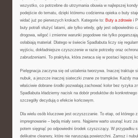
wszystko, co potrzebne do utrzymania obuwia w najlepszej kondy
podejście do tematu, dzięki któremu codzienna opieka o buty staj
widać już po pierwszych krokach. Kategorie to:
Buty a zdrowie
i P
buty potrafi służyć latami, ale tylko wtedy, gdy jest odpowiednio 
drogowa, wilgoć i zmienne warunki pogodowe nie tylko pogarszają
osłabiają materiał. Dlatego w świecie Spadlabuta liczy się regula
wyjściu, dokładniejsze czyszczenie w razie potrzeby oraz ochron
zabrudzeniami. To praktyka, która zwraca się w postaci lepszej k
Pielęgnacja zaczyna się od ustalenia tworzywa. Inaczej traktuje si
nubuk, a jeszcze inaczej siateczki znane ze trampków. Każdy mat
właściwie dobrane środki pozwalają zachować kolor bez ryzyka zn
Spadlabuta kładziemy nacisk na dobór produktów do konkretnego 
szczegóły decydują o efekcie końcowym.
Dla wielu osób kluczowe jest oczyszczanie. To etap, od którego za
impregnowanie – będą miały sens. Najpierw warto usunąć kurz za
potem sięgnąć po odpowiedni środek czyszczący. W przypadku sk
delikatne cleanery, które nie naruszają powierzchni. Zamsz i nubu