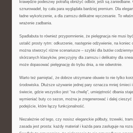
krawędzie podeszwy potrafią obniżyć odbiór, jeśli są zaniedban
sznurowadeł, by cała para wyglądała bardziej premium. Dla elega
ładne wykończenie, a dla zamszu delikatne wyczesanie. To właśni
wrażenie zadbania.
Spadlabuta to również przypomnienie, że pielęgnacja nie musi b
ustalić prosty rytm: odkurzenie, następnie odżywienie, na koniec 
można stworzyć różne scenariusze – szybki dla butów codziennyc
skórzanych klasyków, precyzyjny dla zamszu i delikatny dla sne
może dopasować pielęgnację do trybu dnia, a nie odwrotnie.
Warto też pamiętać, że dobrze utrzymane obuwie to nie tylko korzyś
środowiska. Dłuższe używanie jednej pary oznacza mniej śmieci i
świecie, gdzie wszystko jest “na chwilę”, umiejętność dbania staj
wymieniać buty co sezon, można je zregenerować i dalej cieszyć 
podejście, które łączy funkcjonalność.
Niezależnie od tego, czy nosisz eleganckie półbuty, trzewiki, tram
zasada jest prosta: każdy materiał i każda para zasługuje na roz