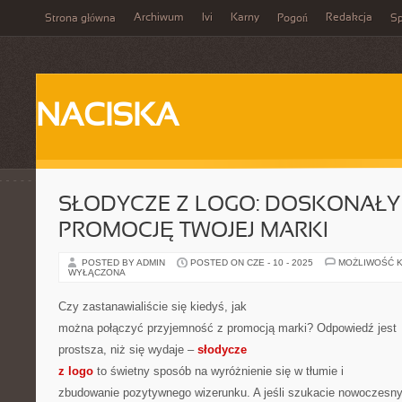
Archiwum
Ivi
Karny
Redakcja
Strona główna
Pogoń
Sp
NACISKA
SŁODYCZE Z LOGO: DOSKONAŁY
PROMOCJĘ TWOJEJ MARKI
POSTED BY ADMIN
POSTED ON CZE - 10 - 2025
MOŻLIWOŚĆ 
WYŁĄCZONA
Czy zastanawialiście się kiedyś, jak
można połączyć przyjemność z promocją marki? Odpowiedź jest
prostsza, niż się wydaje –
słodycze
z logo
to świetny sposób na wyróżnienie się w tłumie i
zbudowanie pozytywnego wizerunku. A jeśli szukacie nowoczesn