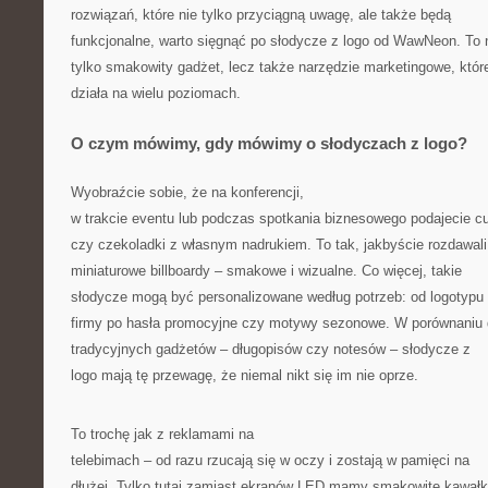
rozwiązań, które nie tylko przyciągną uwagę, ale także będą
funkcjonalne, warto sięgnąć po słodycze z logo od WawNeon. To 
tylko smakowity gadżet, lecz także narzędzie marketingowe, któr
działa na wielu poziomach.
O czym mówimy, gdy mówimy o słodyczach z logo?
Wyobraźcie sobie, że na konferencji,
w trakcie eventu lub podczas spotkania biznesowego podajecie cu
czy czekoladki z własnym nadrukiem. To tak, jakbyście rozdawali
miniaturowe billboardy – smakowe i wizualne. Co więcej, takie
słodycze mogą być personalizowane według potrzeb: od logotypu
firmy po hasła promocyjne czy motywy sezonowe. W porównaniu
tradycyjnych gadżetów – długopisów czy notesów – słodycze z
logo mają tę przewagę, że niemal nikt się im nie oprze.
To trochę jak z reklamami na
telebimach – od razu rzucają się w oczy i zostają w pamięci na
dłużej. Tylko tutaj zamiast ekranów LED mamy smakowite kawałk