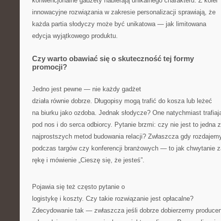
konwencjonalne gadżety nabierają unikalnego charakteru. Z kolei
innowacyjne rozwiązania w zakresie personalizacji sprawiają, że
każda partia słodyczy może być unikatowa — jak limitowana
edycja wyjątkowego produktu.
Czy warto obawiać się o skuteczność tej formy
promocji?
Jedno jest pewne — nie każdy gadżet
działa równie dobrze. Długopisy mogą trafić do kosza lub leżeć
na biurku jako ozdoba. Jednak słodycze? One natychmiast trafiaj
pod nos i do serca odbiorcy. Pytanie brzmi: czy nie jest to jedna z
najprostszych metod budowania relacji? Zwłaszcza gdy rozdajemy
podczas targów czy konferencji branżowych — to jak chwytanie z
rękę i mówienie „Cieszę się, że jesteś”.
Pojawia się też często pytanie o
logistykę i koszty. Czy takie rozwiązanie jest opłacalne?
Zdecydowanie tak — zwłaszcza jeśli dobrze dobierzemy producen