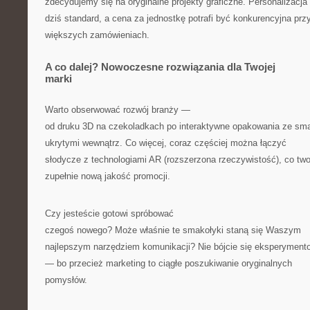
zdecydujemy się na oryginalne projekty graficzne. Personalizacja 
dziś standard, a cena za jednostkę potrafi być konkurencyjna prz
większych zamówieniach.
A co dalej? Nowoczesne rozwiązania dla Twojej
marki
Warto obserwować rozwój branży —
od druku 3D na czekoladkach po interaktywne opakowania ze sma
ukrytymi wewnątrz. Co więcej, coraz częściej można łączyć
słodycze z technologiami AR (rozszerzona rzeczywistość), co tw
zupełnie nową jakość promocji.
Czy jesteście gotowi spróbować
czegoś nowego? Może właśnie te smakołyki staną się Waszym
najlepszym narzędziem komunikacji? Nie bójcie się eksperyment
— bo przecież marketing to ciągłe poszukiwanie oryginalnych
pomysłów.