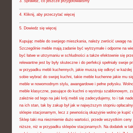
3.
Sprawdź, co jeszcze przygotowaliśmy
4.
Kliknij, aby przeczytać więcej
5.
Dowiedz się więcej
Kupując meble do swojego mieszkania, należy zwrócić uwagę na k
Szczególnie meble mają zadanie być wytrzymałe i odporne na wie
być łatwe w utrzymaniu w schludności a także efektownie się prz
relewantne jest by były skuteczne i do perfekcji spełniały swoje 
w przypadku mebli kuchennych, jakie muszą się odkryć w każdej
sobie wybrać do swojej kuchni, takie meble kuchenne jakie mu si
meble w nowomodnym stylu, awangardowe i pełne połysku. Wolno
meble klasyczne, pasujące do kuchni o wystroju szablonowym, z
zależnie od tego na jaki krój mebli się zadecydujemy, to i tak na
na ich stan, tak by zakup był jak w najwyższym stopniu opłacaln
sklepie stacjonarnym, lecz z pewnością okazyjnie wolno je kupić 
Sklep taki ma niezmiernie dużo wartości, przede wszystkim ceny
niższe, niż w przypadku sklepów stacjonarnych. Na dodatek w ta