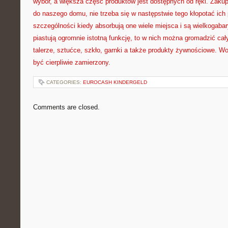
wybór, a większa część produktów jest dostępnych od ręki. Zakup
do naszego domu, nie trzeba się w następstwie tego kłopotać ic
szczególności kiedy absorbują one wiele miejsca i są wielkogaba
piastują ogromnie istotną funkcję, to w nich można gromadzić ca
talerze, sztućce, szkło, garnki a także produkty żywnościowe. W
być cierpliwie zamierzony.
CATEGORIES:
EUROCASH KINDERGELD
Comments are closed.