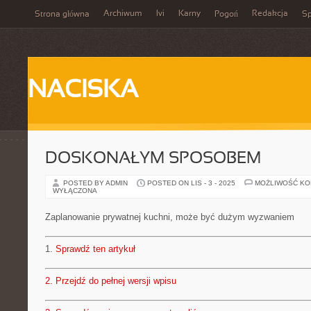
Archiwum
Ivi
Karny
Redakcja
Strona główna
Pogoń
Sp
NACISKA
DOSKONAŁYM SPOSOBEM
POSTED BY ADMIN
POSTED ON LIS - 3 - 2025
MOŻLIWOŚĆ K
WYŁĄCZONA
Zaplanowanie prywatnej kuchni, może być dużym wyzwaniem
1.
Sprawdź ten artykuł
2.
Przejdź do pełnej wersji wpisu