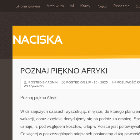
Archiwum
Ivi
Karny
Redakcja
Strona główna
Pogoń
Sp
NACISKA
POZNAJ PIĘKNO AFRYKI
POSTED BY ADMIN
POSTED ON LIP - 10 - 2025
MOŻLIWOŚĆ 
WYŁĄCZONA
Poznaj piękno Afryki
W dzisiejszych czasach wyszukując miejsce, do którego planuje
wakacji, coraz częściej decydujemy się na podróż za granicę. Sp
uznaje, iż pod względem kosztów, urlop w Polsce jest porównywa
Co więcej w poszczególnych miejscach posiadamy dużą pewność