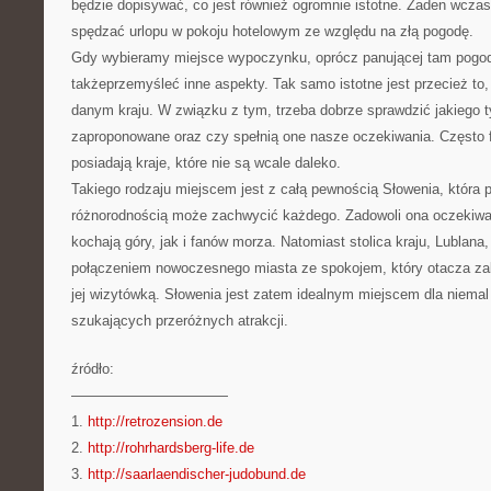
będzie dopisywać, co jest również ogromnie istotne. Żaden wczas
spędzać urlopu w pokoju hotelowym ze względu na złą pogodę.
Gdy wybieramy miejsce wypoczynku, oprócz panującej tam pogod
takżeprzemyśleć inne aspekty. Tak samo istotne jest przecież to,
danym kraju. W związku z tym, trzeba dobrze sprawdzić jakiego 
zaproponowane oraz czy spełnią one nasze oczekiwania. Często f
posiadają kraje, które nie są wcale daleko.
Takiego rodzaju miejscem jest z całą pewnością Słowenia, która
różnorodnością może zachwycić każdego. Zadowoli ona oczekiwan
kochają góry, jak i fanów morza. Natomiast stolica kraju, Lublan
połączeniem nowoczesnego miasta ze spokojem, który otacza za
jej wizytówką. Słowenia jest zatem idealnym miejscem dla niema
szukających przeróżnych atrakcji.
źródło:
———————————
1.
http://retrozension.de
2.
http://rohrhardsberg-life.de
3.
http://saarlaendischer-judobund.de