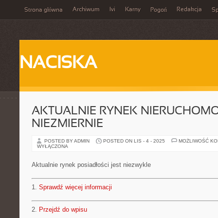
Archiwum
Ivi
Karny
Redakcja
Strona główna
Pogoń
Sp
NACISKA
AKTUALNIE RYNEK NIERUCHOMOŚ
NIEZMIERNIE
POSTED BY ADMIN
POSTED ON LIS - 4 - 2025
MOŻLIWOŚĆ K
WYŁĄCZONA
Aktualnie rynek posiadłości jest niezwykle
1.
Sprawdź więcej informacji
2.
Przejdź do wpisu