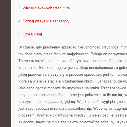
3.
Więcej ciekawych treści tutaj
4.
Poznaj wszystkie szczegóły
5.
Czytaj dalej
W czasie, gdy pragniemy sprzedać nieruchomość przychodzi momen
tok dopełniany przez fachurę majątkowego. Polega on na wyznacz
Trzeba oznajmić jaka jest wartość rynkowa nieruchomości, jaka je
katastralna. Skutkiem tego wejdź na Skup nieruchomości za got
jakiej przeważnie słyszy się w procesie sprzedaży, jest formułow
które są w stanie stać się przedmiotem obrotu. Oznacza to, że
jaka cena będzie możliwa do uzyskania na rynku. Rzeczoznawca 
przymiotniki nieruchomości. Istotne jest położenie, to ile ma lat, 
dalszym etapie zagląda się głębiej. W jaki sposób wyglądają poszc
jest zapotrzebowanie na daną posiadłość itp. Wycena jest zagma
procesem. Wymaga gigantycznej wiedzy i umiejętności jej zasto
składowe, nawet najmniejsze należy połączyć ze sobą, by uzys