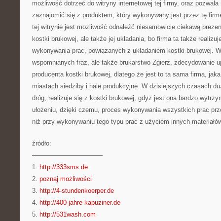
możliwość dotrzeć do witryny internetowej tej firmy, oraz pozwal
zaznajomić się z produktem, który wykonywany jest przez tę firm
tej witrynie jest możliwość odnaleźć niesamowicie ciekawą prez
kostki brukowej, ale także jej układania, bo firma ta także realizuj
wykonywania prac, powiązanych z układaniem kostki brukowej. 
wspomnianych fraz, ale także brukarstwo Zgierz, zdecydowanie up
producenta kostki brukowej, dlatego że jest to ta sama firma, ja
miastach siedziby i hale produkcyjne. W dzisiejszych czasach du
dróg, realizuje się z kostki brukowej, gdyż jest ona bardzo wytrz
ułożeniu, dzięki czemu, proces wykonywania wszystkich prac prz
niż przy wykonywaniu tego typu prac z użyciem innych materiałów
źródło:
———————————
1.
http://333sms.de
2.
poznaj możliwości
3.
http://4-stundenkoerper.de
4.
http://400-jahre-kapuziner.de
5.
http://531wash.com