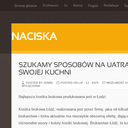
Archiwum
Ivi
Karny
Redakcja
Strona główna
Pogoń
Sp
NACISKA
SZUKAMY SPOSOBÓW NA UATRA
SWOJEJ KUCHNI
POSTED BY ADMIN
POSTED ON LIP - 12 - 2025
MOŻLIWOŚĆ 
WYŁĄCZONA
Najlepsza kostka brukowa produkowana jest w Łodzi
Kostka brukowa Łódź, realizowana jest przez firmę, jaka od kilkud
brukarstwie i która aktualnie ma niezwykle obszerną ofertę, daj
różnorodne wzory i kolory kostki brukowej. Brukarstwo Łódź, to kol