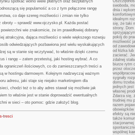
Oszczędność
 rynku spotkać wolno wiele płatnych oraz bezpłatnych
swoboda, mo
odnoszącą się popularność a co z tym połączone rangę
dnia i wyko
komfortowym
rstwa, co daje szereg możliwości i zmian nie tylko
idealnym ro
az obroty – sprawdź www.ojczysko.pl. Każda postać
się, że taki
strony. Dom
 powierzchni wie znakomicie, że im prawidłowiej dobrany
sprzyjający
pokój do pra
ziej atrakcyjna, dająca możliwości o wiele większego rozwoju
możliwość j
 osób odwiedzających pozbawiona jest wielu wyskakujących
od zawodowe
od łóżka lub
dzej są w stanie się wczytywać, to właśnie dzięki czemu
zacierać. J
us i rangę – zatem przetestuj, jaki hosting wybrać. A co
zdalnej stał
biurze rytm 
ada ograniczeń ilościowych, co do zamieszczanych treści a
przez otocze
współpracow
e są w hostingu darmowym. Kolejnym nadzwyczaj ważnym
sygnały roz
ru adresu, jaki staje się niejako marketingiem dla
domu trzeba
jednych jest
eci, chodzi też o to aby adres stawał się możliwie jak
własnej prod
wiem to właśnie jest w stanie doprowadzić ewentualnych
Zdarza się, 
trudniej mu
chni w sieci – oto pomoc: gdzie założyć blog.
razem pojawi
obowiązków i
efekty są ni
s-tresci
także komun
stacjonarnej
spontaniczni
wspólnej kaw