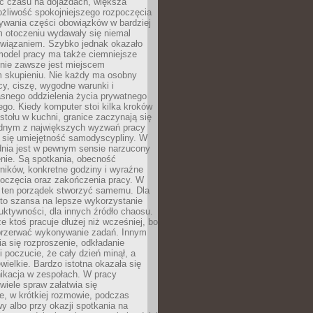
 czasu na dojazdach, większa
żliwość spokojniejszego rozpoczęcia
nywania części obowiązków w bardziej
 otoczeniu wydawały się niemal
związaniem. Szybko jednak okazało
 model pracy ma także ciemniejsze
 nie zawsze jest miejscem
m skupieniu. Nie każdy ma osobny
cy, ciszę, wygodne warunki i
asnego oddzielenia życia prywatnego
go. Kiedy komputer stoi kilka kroków
 stołu w kuchni, granice zaczynają się
ednym z największych wyzwań pracy
a się umiejętność samodyscypliny. W
dnia jest w pewnym sensie narzucony
nie. Są spotkania, obecność
ników, konkretne godziny i wyraźne
poczęcia oraz zakończenia pracy. W
 ten porządek stworzyć samemu. Dla
 to szansa na lepsze wykorzystanie
uktywności, dla innych źródło chaosu.
że ktoś pracuje dłużej niż wcześniej, bo
 przerwać wykonywanie zadań. Innym
a się rozproszenie, odkładanie
 poczucie, że cały dzień minął, a
ewielkie. Bardzo istotna okazała się
ikacja w zespołach. W pracy
 wiele spraw załatwia się
e, w krótkiej rozmowie, podczas
y albo przy okazji spotkania na