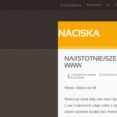
Archiwum
Ivi
K
Strona główna
NACISKA
NAJISTOTNIEJSZ
WWW
POSTED BY ADMIN
POSTED ON
WYŁĄCZONA
Nieraz zdarza się tak
Widoczny świat daje nam dużo dys
z nas znakomicie zdaje sobie z te
stanie sprawnie działać bez inwest