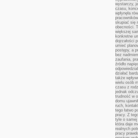
wystarczy, j
czasu, konce
wpłynęła rów
pracowników
skupiać się 
obecności. T
większej sam
konkretne u
dojrzałości 
umieć plano
postępy, a 
bez nadmiern
zaufania, pr
źródło napię
odpowiedzia
działać bar
także wpływu
wielu osób m
czasu z rodz
jednak odczu
trudność w o
domu ujawnił
ruch, kontak
tego łatwo p
pracy. Z teg
tyle o samej 
która daje 
realnych pot
pracy prawdo
prostym wyb