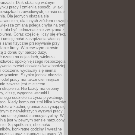
ranżach. Dziś stała się ważnym
nku pracy i zmieniła sposób, w jaki
bowiązkach zawodowych, czasie oraz
dnia. Dla jednych okazała się
atwieniem, dla innych źródłem nowych
większa zmiana polega chyba na tym,
estała być jednoznacznie związana z
iurem. Coraz częściej liczy się efekt,
 i umiejętność zarządzania własną
ie samo fizyczne przebywanie przy
dzibie firmy. W pierwszym okresie
cą z domu był bardzo duży.
 czasu na dojazdach, większa
żliwość spokojniejszego rozpoczęcia
nywania części obowiązków w bardziej
 otoczeniu wydawały się niemal
związaniem. Szybko jednak okazało
 model pracy ma także ciemniejsze
 nie zawsze jest miejscem
m skupieniu. Nie każdy ma osobny
cy, ciszę, wygodne warunki i
asnego oddzielenia życia prywatnego
go. Kiedy komputer stoi kilka kroków
 stołu w kuchni, granice zaczynają się
ednym z największych wyzwań pracy
a się umiejętność samodyscypliny. W
dnia jest w pewnym sensie narzucony
nie. Są spotkania, obecność
ników, konkretne godziny i wyraźne
poczęcia oraz zakończenia pracy. W