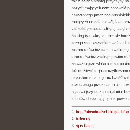
tak z bardzo prostej przyczyny na
pozycji mających nam zapewnić p
stworzonego przez nas przedsiębio
mających na celu rozwój, lecz or
zakładająca swoją witrynę w cyber
hosting tym witryna staje się bard
a co przede wszystkim ważne dla
reklam a również dane o wiele prę
strona również zyskuje pewien stat
najważniejsze właściciel nie posi
też możliwości, jakie użytkowan
aspektem staje się możliwość wybo
stworzonego przez nas miejsca w si
najłatwiejszy do zapamiętania, bo
klientów do opisującej nas powierz
1.
http://abendrealschule-ge.de/spi
2.
felietony
3.
spis tresci