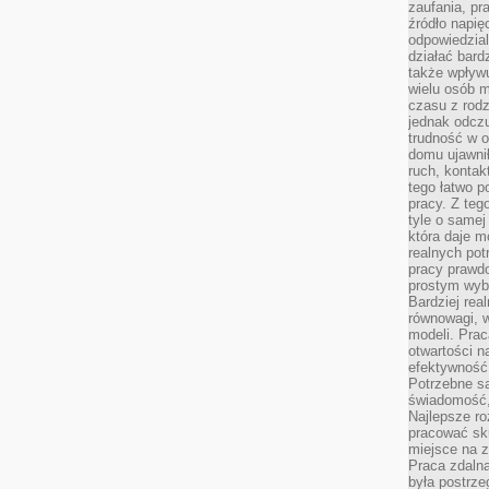
zaufania, pr
źródło napię
odpowiedzia
działać bar
także wpływu
wielu osób m
czasu z rodz
jednak odczu
trudność w o
domu ujawnił
ruch, kontak
tego łatwo p
pracy. Z teg
tyle o samej 
która daje 
realnych pot
pracy prawdo
prostym wyb
Bardziej rea
równowagi, w
modeli. Prac
otwartości n
efektywność 
Potrzebne są
świadomość,
Najlepsze ro
pracować sku
miejsce na z
Praca zdalna
była postrze