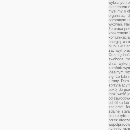
wybranych b
elementem ry
myślimy o o
organizacji 
ogromnym uł
wyzwań. Naj
że praca prz
konkretnym b
komunikacja
energią, a n
biurku w sie
zachwyt pra
Oszczędność
swoboda, mo
dnia i wyko
komfortowym
idealnym ro
się, że taki
strony. Dom
sprzyjający
pokój do pra
możliwość j
od zawodowe
od łóżka lub
zacierać. J
zdalnej stał
biurze rytm 
przez otocze
współpracow
sygnały roz