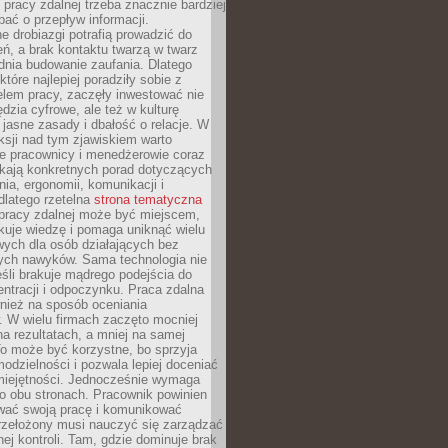
 pracy zdalnej trzeba znacznie bardziej
ać o przepływ informacji.
e drobiazgi potrafią prowadzić do
ń, a brak kontaktu twarzą w twarz
dnia budowanie zaufania. Dlatego
które najlepiej poradziły sobie z
em pracy, zaczęły inwestować nie
ędzia cyfrowe, ale też w kulturę
 jasne zasady i dbałość o relacje. W
eksji nad tym zjawiskiem warto
e pracownicy i menedżerowie coraz
ukają konkretnych porad dotyczących
nia, ergonomii, komunikacji i
dlatego rzetelna
strona tematyczna
pracy zdalnej może być miejscem,
kuje wiedzę i pomaga uniknąć wielu
wych dla osób działających bez
ch nawyków. Sama technologia nie
eśli brakuje mądrego podejścia do
ntracji i odpoczynku. Praca zdalna
nież na sposób oceniania
. W wielu firmach zaczęto mocniej
na rezultatach, a mniej na samej
o może być korzystne, bo sprzyja
odzielności i pozwala lepiej doceniać
miejętności. Jednocześnie wymaga
po obu stronach. Pracownik powinien
wać swoją pracę i komunikować
przełożony musi nauczyć się zarządzać
ej kontroli. Tam, gdzie dominuje brak