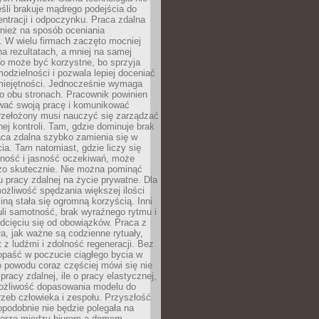
eśli brakuje mądrego podejścia do
ntracji i odpoczynku. Praca zdalna
nież na sposób oceniania
. W wielu firmach zaczęto mocniej
na rezultatach, a mniej na samej
o może być korzystne, bo sprzyja
odzielności i pozwala lepiej doceniać
miejętności. Jednocześnie wymaga
po obu stronach. Pracownik powinien
wać swoją pracę i komunikować
przełożony musi nauczyć się zarządzać
ej kontroli. Tam, gdzie dominuje brak
aca zdalna szybko zamienia się w
cia. Tam natomiast, gdzie liczy się
lność i jasność oczekiwań, może
dzo skutecznie. Nie można pominąć
 pracy zdalnej na życie prywatne. Dla
ożliwość spędzania większej ilości
iną stała się ogromną korzyścią. Inni
li samotność, brak wyraźnego rytmu i
dcięciu się od obowiązków. Praca z
a, jak ważne są codzienne rytuały,
t z ludźmi i zdolność regeneracji. Bez
opaść w poczucie ciągłego bycia w
o powodu coraz częściej mówi się nie
pracy zdalnej, ile o pracy elastycznej,
możliwość dopasowania modelu do
rzeb człowieka i zespołu. Przyszłość
podobnie nie będzie polegała na
orze między biurem a domem.