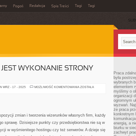
arny
Redakcja
Tagi
Tagi
Pogoń
Spis Treści
SUB
E JEST WYKONANIE STRONY
Praca zdalna
była postrze
wybranych b
elementem ry
NAJISTOTNIEJSZE
 WRZ - 17 - 2025
MOŻLIWOŚĆ KOMENTOWANIA
ZOSTAŁA
JEST
myślimy o o
WYKONANIE
organizacji 
STRONY
ogromnym uł
WWW
wyzwań. Naj
że praca prz
konkretnym b
pozycji zmian i tworzenia wizerunków własnych firm, każdy
komunikacja
go sprawę. Dzisiejsze punkty czy przedsiębiorstwa nie są w
energią, a n
biurku w sie
ycji w wyśmienitego hostingu czy też serwerów. A dzieje się
zachwyt pra