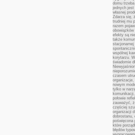
domu trzeba
jednych jest
własnej prod
Zdarza się, 
trudniej mu
razem pojawi
obowiązków i
efekty są ni
także komun
stacjonarnej
spontaniczni
wspólnej kaw
korytarzu. W
świadomie db
Niewyjaśnion
nieporozumie
czasem utru
organizacje, 
nowym model
tylko w narz
komunikacji,
połowie refl
zauważyć, ż
częściej sz
organizacji d
dobrostanu, 
poświęcona 
które porząd
błędów typo
wypracowany