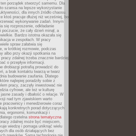
 ten porządek stworzyć samemu. Dla
 to szansa na lepsze wykorzystanie
uktywności, dla innych źródło chaosu.
że ktoś pracuje dłużej niż wcześniej, bo
 przerwać wykonywanie zadań. Innym
a się rozproszenie, odkładanie
 poczucie, że cały dzień minął, a
ewielkie. Bardzo istotna okazała się
ikacja w zespołach. W pracy
 wiele spraw załatwia się
e, w krótkiej rozmowie, podczas
y albo przy okazji spotkania na
 pracy zdalnej trzeba znacznie bardziej
ać o przepływ informacji.
e drobiazgi potrafią prowadzić do
ń, a brak kontaktu twarzą w twarz
dnia budowanie zaufania. Dlatego
które najlepiej poradziły sobie z
em pracy, zaczęły inwestować nie
ędzia cyfrowe, ale też w kulturę
 jasne zasady i dbałość o relacje. W
eksji nad tym zjawiskiem warto
e pracownicy i menedżerowie coraz
ukają konkretnych porad dotyczących
nia, ergonomii, komunikacji i
dlatego rzetelna
strona tematyczna
pracy zdalnej może być miejscem,
kuje wiedzę i pomaga uniknąć wielu
wych dla osób działających bez
ch nawyków. Sama technologia nie