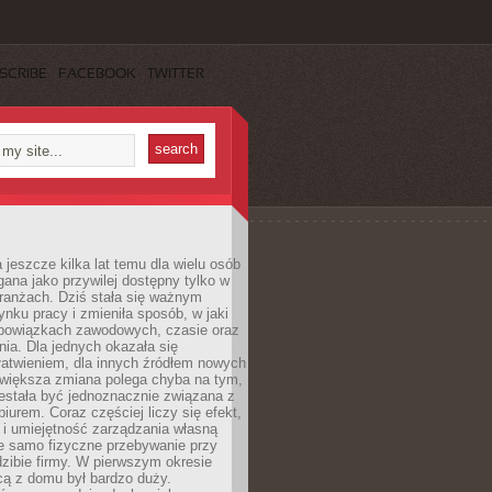
SCRIBE
FACEBOOK
TWITTER
 jeszcze kilka lat temu dla wielu osób
gana jako przywilej dostępny tylko w
ranżach. Dziś stała się ważnym
nku pracy i zmieniła sposób, w jaki
bowiązkach zawodowych, czasie oraz
dnia. Dla jednych okazała się
atwieniem, dla innych źródłem nowych
większa zmiana polega chyba na tym,
estała być jednoznacznie związana z
iurem. Coraz częściej liczy się efekt,
 i umiejętność zarządzania własną
ie samo fizyczne przebywanie przy
dzibie firmy. W pierwszym okresie
cą z domu był bardzo duży.