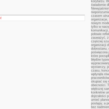
korytarzu. W
świadomie db
Niewyjaśnion
nieporozumie
czasem utru
ŚĆ
organizacje, 
nowym model
tylko w narz
komunikacji,
połowie refl
zauważyć, ż
częściej sz
organizacji d
dobrostanu, 
poświęcona 
które porząd
błędów typo
wypracowany
wystarczy, j
czasu, konce
wpłynęła rów
pracowników
skupiać się 
obecności. T
większej sam
konkretne u
dojrzałości 
umieć plano
postępy, a 
bez nadmiern