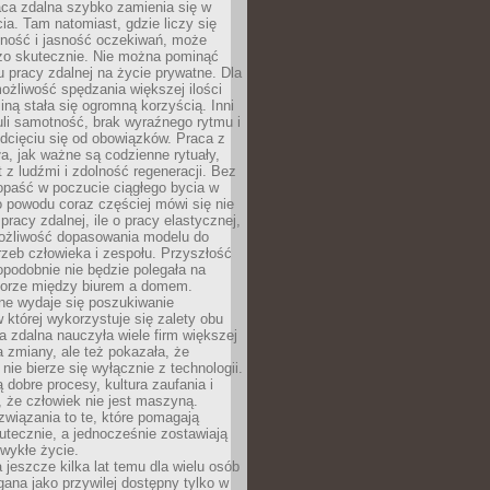
aca zdalna szybko zamienia się w
cia. Tam natomiast, gdzie liczy się
lność i jasność oczekiwań, może
dzo skutecznie. Nie można pominąć
 pracy zdalnej na życie prywatne. Dla
ożliwość spędzania większej ilości
iną stała się ogromną korzyścią. Inni
li samotność, brak wyraźnego rytmu i
dcięciu się od obowiązków. Praca z
a, jak ważne są codzienne rytuały,
t z ludźmi i zdolność regeneracji. Bez
opaść w poczucie ciągłego bycia w
o powodu coraz częściej mówi się nie
pracy zdalnej, ile o pracy elastycznej,
możliwość dopasowania modelu do
rzeb człowieka i zespołu. Przyszłość
podobnie nie będzie polegała na
orze między biurem a domem.
lne wydaje się poszukiwanie
 której wykorzystuje się zalety obu
a zdalna nauczyła wiele firm większej
a zmiany, ale też pokazała, że
nie bierze się wyłącznie z technologii.
 dobre procesy, kultura zaufania i
 że człowiek nie jest maszyną.
związania to te, które pomagają
tecznie, a jednocześnie zostawiają
wykłe życie.
 jeszcze kilka lat temu dla wielu osób
gana jako przywilej dostępny tylko w