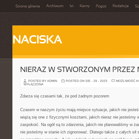
Archiwum
Ivi
Karny
Redakcja
Strona główna
Pogoń
Sp
NACISKA
NIERAZ W STWORZONYM PRZEZ 
POSTED BY ADMIN
POSTED ON SIE - 29 - 2025
MOŻLIWOŚĆ 
WYŁĄCZONA
Zdarza się czasami tak, że pod żadnym pozorem
Czasem w naszym życiu mają miejsce sytuacje, jakich nie jeste
wiążą się one z fizycznymi kosztami, jakich nieraz nie jesteśm
zaspokoić. Na ogół są to zdarzenia, jakich nie planowaliśmy w ż
nie jesteśmy w stanie ich zignorować. Dlatego także z całych sił 