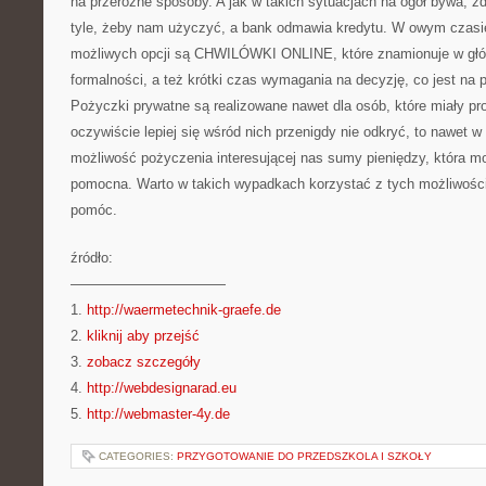
na przeróżne sposoby. A jak w takich sytuacjach na ogół bywa, zd
tyle, żeby nam użyczyć, a bank odmawia kredytu. W owym czasie
możliwych opcji są CHWILÓWKI ONLINE, które znamionuje w głó
formalności, a też krótki czas wymagania na decyzję, co jest n
Pożyczki prywatne są realizowane nawet dla osób, które miały p
oczywiście lepiej się wśród nich przenigdy nie odkryć, to nawe
możliwość pożyczenia interesującej nas sumy pieniędzy, która 
pomocna. Warto w takich wypadkach korzystać z tych możliwośc
pomóc.
źródło:
———————————
1.
http://waermetechnik-graefe.de
2.
kliknij aby przejść
3.
zobacz szczegóły
4.
http://webdesignarad.eu
5.
http://webmaster-4y.de
CATEGORIES:
PRZYGOTOWANIE DO PRZEDSZKOLA I SZKOŁY