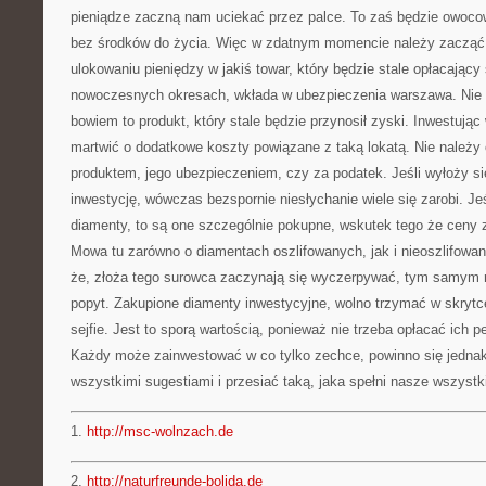
pieniądze zaczną nam uciekać przez palce. To zaś będzie owoco
bez środków do życia. Więc w zdatnym momencie należy zacząć 
ulokowaniu pieniędzy w jakiś towar, który będzie stale opłacający 
nowoczesnych okresach, wkłada w ubezpieczenia warszawa. Nie 
bowiem to produkt, który stale będzie przynosił zyski. Inwestując w
martwić o dodatkowe koszty powiązane z taką lokatą. Nie należy
produktem, jego ubezpieczeniem, czy za podatek. Jeśli wyłoży s
inwestycję, wówczas bezspornie niesłychanie wiele się zarobi. Jeś
diamenty, to są one szczególnie pokupne, wskutek tego że ceny z
Mowa tu zarówno o diamentach oszlifowanych, jak i nieoszlifowany
że, złoża tego surowca zaczynają się wyczerpywać, tym samym ro
popyt. Zakupione diamenty inwestycyjne, wolno trzymać w skrytce
sejfie. Jest to sporą wartością, ponieważ nie trzeba opłacać ich
Każdy może zainwestować w co tylko zechce, powinno się jedna
wszystkimi sugestiami i przesiać taką, jaka spełni nasze wszystk
1.
http://msc-wolnzach.de
2.
http://naturfreunde-bolida.de