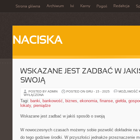
Archiwum
Ivi
Karny
Redakcja
Strona główna
Pogoń
Sp
NACISKA
WSKAZANE JEST ZADBAĆ W JAKI
SWOJĄ
POSTED BY ADMIN
POSTED ON GRU - 15 - 2025
MOŻLIWOŚĆ 
WYŁĄCZONA
Tagi:
banki
,
bankowość
,
biznes
,
ekonomia
,
finanse
,
giełda
,
gospo
lokaty
,
pieniądze
Wskazane jest zadbać w jakiś sposób o swoją
W nowoczesnych czasach możemy sobie pozwolić dokładnie na w
do tego godziwe środki. W przyszłości jednakże przeznaczenie m