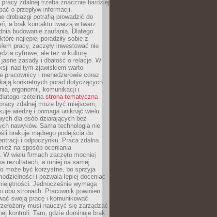
 pracy zdalnej trzeba znacznie bardziej
ać o przepływ informacji.
e drobiazgi potrafią prowadzić do
ń, a brak kontaktu twarzą w twarz
dnia budowanie zaufania. Dlatego
które najlepiej poradziły sobie z
em pracy, zaczęły inwestować nie
ędzia cyfrowe, ale też w kulturę
 jasne zasady i dbałość o relacje. W
eksji nad tym zjawiskiem warto
e pracownicy i menedżerowie coraz
ukają konkretnych porad dotyczących
nia, ergonomii, komunikacji i
dlatego rzetelna
strona tematyczna
pracy zdalnej może być miejscem,
kuje wiedzę i pomaga uniknąć wielu
wych dla osób działających bez
ch nawyków. Sama technologia nie
eśli brakuje mądrego podejścia do
ntracji i odpoczynku. Praca zdalna
nież na sposób oceniania
. W wielu firmach zaczęto mocniej
na rezultatach, a mniej na samej
o może być korzystne, bo sprzyja
odzielności i pozwala lepiej doceniać
miejętności. Jednocześnie wymaga
po obu stronach. Pracownik powinien
wać swoją pracę i komunikować
przełożony musi nauczyć się zarządzać
ej kontroli. Tam, gdzie dominuje brak