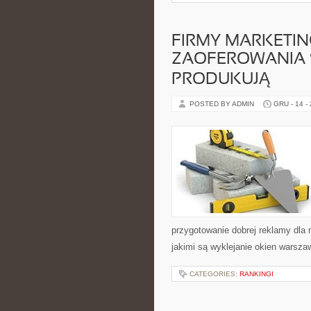
FIRMY MARKETI
ZAOFEROWANIA 
PRODUKUJĄ
POSTED BY ADMIN
GRU - 14 -
przygotowanie dobrej reklamy dla 
jakimi są wyklejanie okien warsza
CATEGORIES:
RANKINGI