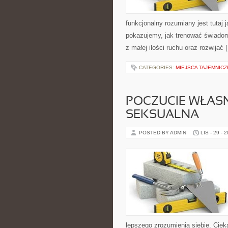
funkcjonalny rozumiany jest tutaj j
pokazujemy, jak trenować świadom
z małej ilości ruchu oraz rozwijać 
CATEGORIES:
MIEJSCA TAJEMNICZ
POCZUCIE WŁASN
SEKSUALNA
POSTED BY ADMIN
LIS - 29 - 
lepszego zrozumienia siebie. Cieka