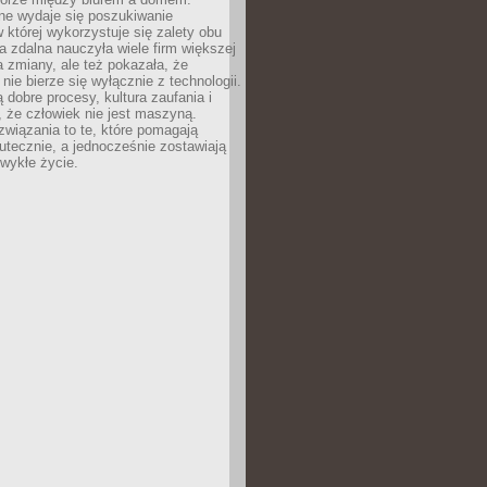
lne wydaje się poszukiwanie
 której wykorzystuje się zalety obu
a zdalna nauczyła wiele firm większej
a zmiany, ale też pokazała, że
nie bierze się wyłącznie z technologii.
 dobre procesy, kultura zaufania i
 że człowiek nie jest maszyną.
związania to te, które pomagają
tecznie, a jednocześnie zostawiają
wykłe życie.