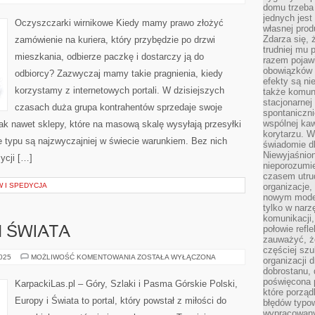
domu trzeba
jednych jest
Oczyszczarki wirnikowe Kiedy mamy prawo złożyć
własnej prod
Zdarza się, 
zamówienie na kuriera, który przybędzie po drzwi
trudniej mu
mieszkania, odbierze paczkę i dostarczy ją do
razem pojawi
obowiązków i
odbiorcy? Zazwyczaj mamy takie pragnienia, kiedy
efekty są ni
korzystamy z internetowych portali. W dzisiejszych
także komun
stacjonarnej
czasach duża grupa kontrahentów sprzedaje swoje
spontaniczni
wspólnej kaw
ak nawet sklepy, które na masową skalę wysyłają przesyłki
korytarzu. W
e typu są najzwyczajniej w świecie warunkiem. Bez nich
świadomie db
Niewyjaśnion
ycji […]
nieporozumie
czasem utru
 I SPEDYCJA
organizacje, 
nowym model
tylko w narz
komunikacji,
połowie refl
H ŚWIATA
zauważyć, ż
częściej sz
HIMALAJE
2025
MOŻLIWOŚĆ KOMENTOWANIA
ZOSTAŁA WYŁĄCZONA
organizacji d
–
dobrostanu, 
DACH
ŚWIATA
poświęcona 
KarpackiLas.pl – Góry, Szlaki i Pasma Górskie Polski,
które porząd
Europy i Świata to portal, który powstał z miłości do
błędów typo
wypracowany