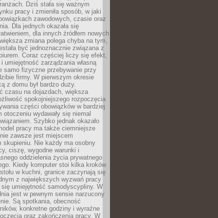
ranżach. Dziś stała się ważnym
nku pracy i zmieniła sposób, w jaki
bowiązkach zawodowych, czasie oraz
dnia. Dla jednych okazała się
atwieniem, dla innych źródłem nowych
większa zmiana polega chyba na tym,
estała być jednoznacznie związana z
iurem. Coraz częściej liczy się efekt,
 i umiejętność zarządzania własną
ie samo fizyczne przebywanie przy
dzibie firmy. W pierwszym okresie
cą z domu był bardzo duży.
 czasu na dojazdach, większa
żliwość spokojniejszego rozpoczęcia
nywania części obowiązków w bardziej
 otoczeniu wydawały się niemal
związaniem. Szybko jednak okazało
 model pracy ma także ciemniejsze
 nie zawsze jest miejscem
m skupieniu. Nie każdy ma osobny
cy, ciszę, wygodne warunki i
asnego oddzielenia życia prywatnego
go. Kiedy komputer stoi kilka kroków
 stołu w kuchni, granice zaczynają się
ednym z największych wyzwań pracy
a się umiejętność samodyscypliny. W
dnia jest w pewnym sensie narzucony
nie. Są spotkania, obecność
ników, konkretne godziny i wyraźne
poczęcia oraz zakończenia pracy. W