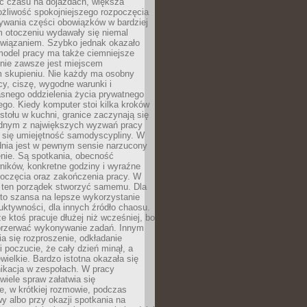
 czasu na dojazdach, większa
żliwość spokojniejszego rozpoczęcia
nywania części obowiązków w bardziej
 otoczeniu wydawały się niemal
związaniem. Szybko jednak okazało
 model pracy ma także ciemniejsze
 nie zawsze jest miejscem
m skupieniu. Nie każdy ma osobny
cy, ciszę, wygodne warunki i
asnego oddzielenia życia prywatnego
go. Kiedy komputer stoi kilka kroków
 stołu w kuchni, granice zaczynają się
ednym z największych wyzwań pracy
a się umiejętność samodyscypliny. W
dnia jest w pewnym sensie narzucony
nie. Są spotkania, obecność
ników, konkretne godziny i wyraźne
poczęcia oraz zakończenia pracy. W
 ten porządek stworzyć samemu. Dla
 to szansa na lepsze wykorzystanie
uktywności, dla innych źródło chaosu.
że ktoś pracuje dłużej niż wcześniej, bo
 przerwać wykonywanie zadań. Innym
a się rozproszenie, odkładanie
 poczucie, że cały dzień minął, a
ewielkie. Bardzo istotna okazała się
ikacja w zespołach. W pracy
 wiele spraw załatwia się
e, w krótkiej rozmowie, podczas
y albo przy okazji spotkania na