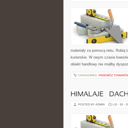
materiały za pomocą netu. Robią t
kurierskie. W owym czasie kwesti
obiekt handlowy nie miałby dyspoz
CATEGORIES:
PRZEWÓZ TOWARÓW
HIMALAJE – DAC
POSTED BY ADMIN
LIS - 30 - 