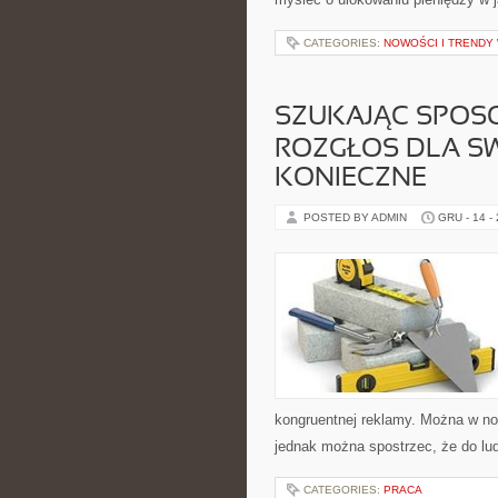
CATEGORIES:
NOWOŚCI I TRENDY
SZUKAJĄC SPOSO
ROZGŁOS DLA SW
KONIECZNE
POSTED BY ADMIN
GRU - 14 -
kongruentnej reklamy. Można w n
jednak można spostrzec, że do lud
CATEGORIES:
PRACA