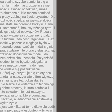
aca zdalna szybko zamienia się w
cia. Tam natomiast, gdzie liczy się
lność i jasność oczekiwań, może
dzo skutecznie. Nie można pominąć
 pracy zdalnej na życie prywatne. Dla
ożliwość spędzania większej ilości
iną stała się ogromną korzyścią. Inni
li samotność, brak wyraźnego rytmu i
dcięciu się od obowiązków. Praca z
a, jak ważne są codzienne rytuały,
t z ludźmi i zdolność regeneracji. Bez
opaść w poczucie ciągłego bycia w
o powodu coraz częściej mówi się nie
pracy zdalnej, ile o pracy elastycznej,
możliwość dopasowania modelu do
rzeb człowieka i zespołu. Przyszłość
podobnie nie będzie polegała na
orze między biurem a domem.
lne wydaje się poszukiwanie
 której wykorzystuje się zalety obu
a zdalna nauczyła wiele firm większej
a zmiany, ale też pokazała, że
nie bierze się wyłącznie z technologii.
 dobre procesy, kultura zaufania i
 że człowiek nie jest maszyną.
związania to te, które pomagają
tecznie, a jednocześnie zostawiają
wykłe życie.
 jeszcze kilka lat temu dla wielu osób
gana jako przywilej dostępny tylko w