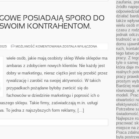
zaufania, pr
źródło napię
odpowiedzia
działać bar
NGOWE POSIADAJĄ SPORO DO
także wpływu
wielu osób m
SWOIM KONTRAHENTOM.
czasu z rodz
jednak odczu
trudność w o
domu ujawnił
FIRMY
 2025
MOŻLIWOŚĆ KOMENTOWANIA
ZOSTAŁA WYŁĄCZONA
ruch, kontak
MARKETINGOWE
tego łatwo p
POSIADAJĄ
SPORO
pracy. Z teg
wiele osób, jakie mają osobisty sklep Wiele sklepów ma
DO
tyle o samej 
ZAOFEROWANIA
ambaras z zdobyciem nowych klientów. Nie każdy jest
SWOIM
która daje 
KONTRAHENTOM.
realnych pot
dobry w marketingu, nieraz ciężko jest się przebić przez
PRODUKUJĄ
pracy prawdo
rywalizację i zarobić na swojej aktywności. W takich
prostym wyb
Bardziej rea
przypadkach pożądane byłoby zwrócić się do
równowagi, w
modeli. Prac
fachowców w dziedzinie marketingu i poprosić ich o
otwartości n
naszego sklepu. Takie firmy, zaświadczają m.in. usługi
efektywność 
Potrzebne są
wa. To jedna z najszybszych form reklamy, […]
świadomość,
Najlepsze ro
pracować sku
miejsce na z
Praca zdalna
była postrze