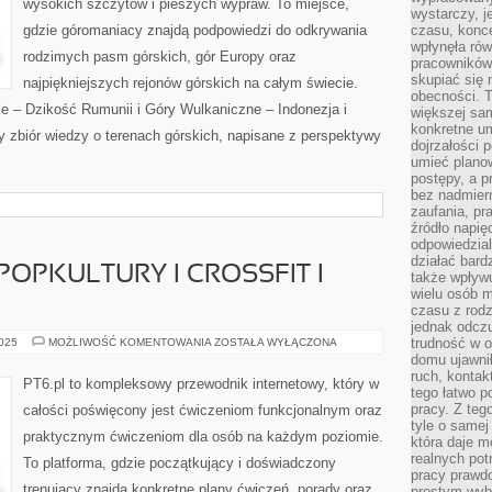
wysokich szczytów i pieszych wypraw. To miejsce,
wystarczy, j
gdzie góromaniacy znajdą podpowiedzi do odkrywania
czasu, konce
wpłynęła rów
rodzimych pasm górskich, gór Europy oraz
pracowników
skupiać się 
najpiękniejszych rejonów górskich na całym świecie.
obecności. T
e – Dzikość Rumunii i Góry Wulkaniczne – Indonezja i
większej sam
konkretne u
ny zbiór wiedzy o terenach górskich, napisane z perspektywy
dojrzałości 
umieć plano
postępy, a 
bez nadmiern
zaufania, pr
źródło napię
odpowiedzia
działać bar
 POPKULTURY I CROSSFIT I
także wpływu
wielu osób m
czasu z rodz
jednak odczu
FIT
trudność w o
2025
MOŻLIWOŚĆ KOMENTOWANIA
ZOSTAŁA WYŁĄCZONA
INSPIRACJE
domu ujawnił
Z
ruch, kontak
POPKULTURY
PT6.pl to kompleksowy przewodnik internetowy, który w
I
tego łatwo p
CROSSFIT
pracy. Z teg
całości poświęcony jest ćwiczeniom funkcjonalnym oraz
I
tyle o samej 
WOD
praktycznym ćwiczeniom dla osób na każdym poziomie.
która daje 
realnych pot
To platforma, gdzie początkujący i doświadczony
pracy prawdo
trenujący znajdą konkretne plany ćwiczeń, porady oraz
prostym wyb