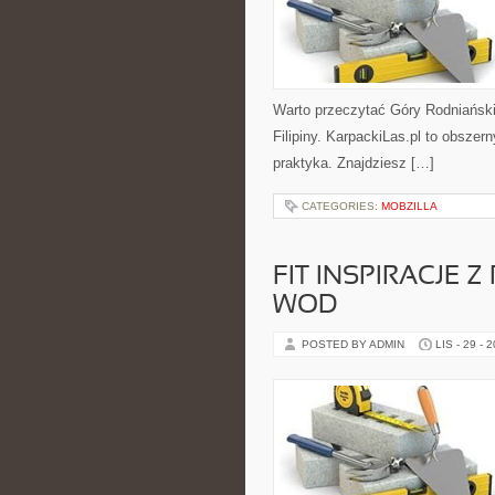
Warto przeczytać Góry Rodniański
Filipiny. KarpackiLas.pl to obszer
praktyka. Znajdziesz […]
CATEGORIES:
MOBZILLA
FIT INSPIRACJE Z
WOD
POSTED BY ADMIN
LIS - 29 - 