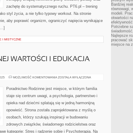
Bardziej rea
zachętę do systematycznego ruchu. PT6.pl – trening
równowagi, w
modeli. Prac
ako styl życia, a nie tylko typowy workout. Na stronie
otwartości n
ie, aby poprawić organizm, ograniczyć napięcia wynikające
efektywność 
Potrzebne są
[…]
świadomość,
Najlepsze ro
E I MISTYCZNE
pracować sku
miejsce na z
EJ WARTOŚCI I EDUKACJA
POCZUCIE
2025
MOŻLIWOŚĆ KOMENTOWANIA
ZOSTAŁA WYŁĄCZONA
WŁASNEJ
WARTOŚCI
I
Poradnictwo Rodzinne jest miejsce, w którym familia
EDUKACJA
SEKSUALNA
staje się centrum uwagi, a psychologia, partnerstwo i
opieka nad dziećmi splatają się w jedną harmonijną
opowieść. Strona została zaprojektowana z myślą o
osobach, którzy szukają inspiracji w budowaniu
zdrowych związków, świadomego rodzicielstwa oraz
we kategorie: Stres i radzenie sobie i Psychoterapia. Na