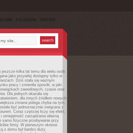
SCRIBE
FACEBOOK
TWITTER
 jeszcze kilka lat temu dla wielu osób
gana jako przywilej dostępny tylko w
ranżach. Dziś stała się ważnym
nku pracy i zmieniła sposób, w jaki
bowiązkach zawodowych, czasie oraz
dnia. Dla jednych okazała się
atwieniem, dla innych źródłem nowych
większa zmiana polega chyba na tym,
estała być jednoznacznie związana z
iurem. Coraz częściej liczy się efekt,
 i umiejętność zarządzania własną
ie samo fizyczne przebywanie przy
dzibie firmy. W pierwszym okresie
cą z domu był bardzo duży.