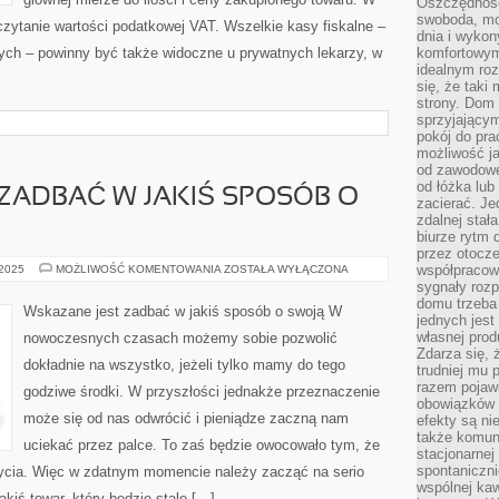
Oszczędność
swoboda, mo
zytanie wartości podatkowej VAT. Wszelkie kasy fiskalne –
dnia i wyko
lnych – powinny być także widoczne u prywatnych lekarzy, w
komfortowym
idealnym ro
się, że taki
strony. Dom
sprzyjający
pokój do pra
możliwość j
od zawodowe
od łóżka lub
ZADBAĆ W JAKIŚ SPOSÓB O
zacierać. J
zdalnej stał
biurze rytm 
przez otocze
WSKAZANE
współpracow
 2025
MOŻLIWOŚĆ KOMENTOWANIA
ZOSTAŁA WYŁĄCZONA
JEST
sygnały roz
ZADBAĆ
domu trzeba
W
Wskazane jest zadbać w jakiś sposób o swoją W
JAKIŚ
jednych jest
SPOSÓB
własnej prod
nowoczesnych czasach możemy sobie pozwolić
O
Zdarza się, 
SWOJĄ
dokładnie na wszystko, jeżeli tylko mamy do tego
trudniej mu
razem pojawi
godziwe środki. W przyszłości jednakże przeznaczenie
obowiązków i
może się od nas odwrócić i pieniądze zaczną nam
efekty są ni
także komun
uciekać przez palce. To zaś będzie owocowało tym, że
stacjonarnej
spontaniczni
ycia. Więc w zdatnym momencie należy zacząć na serio
wspólnej kaw
kiś towar, który będzie stale […]