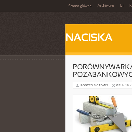
Archiwum
Ivi
K
Strona główna
NACISKA
PORÓWNYWARKA
POZABANKOWY
POSTED BY ADMIN
GRU - 16 -