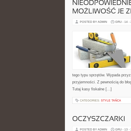
NIEODPOWIEDNIE
MOŻLIWOŚĆ JE Z
POSTED BY ADMIN
GRU - 14 -
tego typu sprzętów. Wypada przyzn
przyjemności. Z pewnością do bło
Tutaj kasy fiskalne […]
CATEGORIES:
STYLE TAŃCA
OCZYSZCZARKI
POSTED BY ADMIN
GRU - 13 -