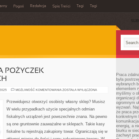
arny
Redakcja
Tagi
Tagi
Pogoń
Spis Treści
SUB
 POŻYCZEK
Praca zdalna
CH
była postrze
wybranych b
elementem ry
PORÓWNYWARKA
 2025
MOŻLIWOŚĆ KOMENTOWANIA
ZOSTAŁA WYŁĄCZONA
myślimy o o
POŻYCZEK
POZABANKOWYCH
organizacji 
Przewidujesz otworzyć osobisty własny sklep? Musisz
ogromnym uł
wyzwań. Naj
W wielu przypadkach użycie specjalnych odmian
że praca prz
fiskalnych urządzeń jest powszechnie znana. Na pewno
konkretnym b
komunikacja
są one gruntownie zauważalne w sklepach. Takie kasy
energią, a n
biurku w sie
fiskalne tu rejestrują zakupiony towar. Ograniczają się w
zachwyt pra
głównej mierze do ilości i ceny zakupionego towaru. W