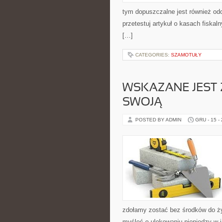
tym dopuszczalne jest również odc
przetestuj artykuł o kasach fiska
[…]
CATEGORIES:
SZAMOTUŁY
WSKAZANE JEST 
SWOJĄ
POSTED BY ADMIN
GRU - 15 -
zdołamy zostać bez środków do ż
myśleć o ulokowaniu pieniędzy w ja