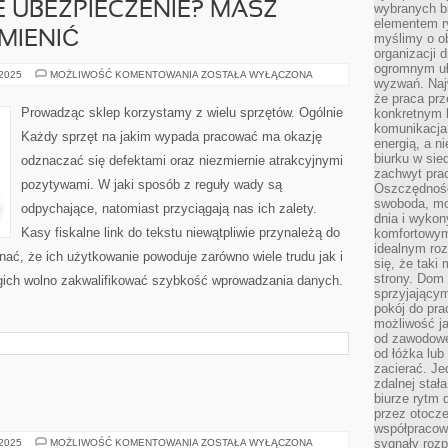
 UBEZPIECZENIE? MASZ
wybranych b
elementem ry
MIENIĆ
myślimy o o
organizacji 
ogromnym uł
NIEODPOWIEDNIE
 2025
MOŻLIWOŚĆ KOMENTOWANIA
ZOSTAŁA WYŁĄCZONA
wyzwań. Naj
UBEZPIECZENIE?
MASZ
że praca prz
MOŻLIWOŚĆ
Prowadząc sklep korzystamy z wielu sprzętów. Ogólnie
konkretnym b
JE
komunikacja
ZMIENIĆ
Każdy sprzęt na jakim wypada pracować ma okazję
energią, a n
biurku w sie
odznaczać się defektami oraz niezmiernie atrakcyjnymi
zachwyt pra
pozytywami. W jaki sposób z reguły wady są
Oszczędność
swoboda, mo
odpychające, natomiast przyciągają nas ich zalety.
dnia i wyko
Kasy fiskalne link do tekstu niewątpliwie przynależą do
komfortowym
idealnym ro
ać, że ich użytkowanie powoduje zarówno wiele trudu jak i
się, że taki
strony. Dom
gich wolno zakwalifikować szybkość wprowadzania danych.
sprzyjający
pokój do pra
możliwość j
od zawodowe
od łóżka lub
zacierać. J
zdalnej stał
biurze rytm 
przez otocze
współpracow
OCZYSZCZARKI
sygnały roz
 2025
MOŻLIWOŚĆ KOMENTOWANIA
ZOSTAŁA WYŁĄCZONA