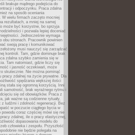
eśli brakuje mądrego podejścia do
ntracji i odpoczynku. Praca zdalna
nież na sposób oceniania
. W wielu firmach zaczęto mocniej
na rezultatach, a mniej na samej
o może być korzystne, bo sprzyja
odzielności i pozwala lepiej doceniać
miejętności. Jednocześnie wymaga
po obu stronach. Pracownik powinien
wać swoją pracę i komunikować
przełożony musi nauczyć się zarządzać
ej kontroli. Tam, gdzie dominuje brak
aca zdalna szybko zamienia się w
cia. Tam natomiast, gdzie liczy się
lność i jasność oczekiwań, może
dzo skutecznie. Nie można pominąć
 pracy zdalnej na życie prywatne. Dla
ożliwość spędzania większej ilości
iną stała się ogromną korzyścią. Inni
li samotność, brak wyraźnego rytmu i
dcięciu się od obowiązków. Praca z
a, jak ważne są codzienne rytuały,
t z ludźmi i zdolność regeneracji. Bez
opaść w poczucie ciągłego bycia w
o powodu coraz częściej mówi się nie
pracy zdalnej, ile o pracy elastycznej,
możliwość dopasowania modelu do
rzeb człowieka i zespołu. Przyszłość
podobnie nie będzie polegała na
orze między biurem a domem.