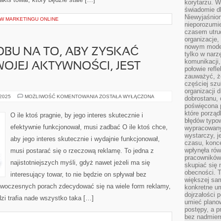
korytarzu. W
świadomie db
Niewyjaśnion
 W MARKETINGU ONLINE
nieporozumie
czasem utru
organizacje, 
nowym model
BU NA TO, ABY ZYSKAĆ
tylko w narz
komunikacji,
OJEJ AKTYWNOŚCI, JEST
połowie refl
zauważyć, ż
częściej sz
organizacji d
SZUKAJĄC
 2025
MOŻLIWOŚĆ KOMENTOWANIA
ZOSTAŁA WYŁĄCZONA
dobrostanu, 
SPOSOBU
poświęcona 
NA
TO,
które porząd
O ile ktoś pragnie, by jego interes skutecznie i
ABY
błędów typo
ZYSKAĆ
efektywnie funkcjonował, musi zadbać O ile ktoś chce,
wypracowany
ROZGŁOS
DLA
wystarczy, j
aby jego interes skutecznie i wydajnie funkcjonował,
SWOJEJ
czasu, konce
AKTYWNOŚCI,
wpłynęła rów
musi postarać się o rzeczową reklamę. To jedna z
JEST
KONIECZNE
pracowników
najistotniejszych myśli, gdyż nawet jeżeli ma się
skupiać się 
obecności. T
interesujący towar, to nie będzie on spływał bez
większej sam
owoczesnych porach zdecydować się na wiele form reklamy,
konkretne u
dojrzałości 
zi trafia nade wszystko taka […]
umieć plano
postępy, a 
bez nadmiern