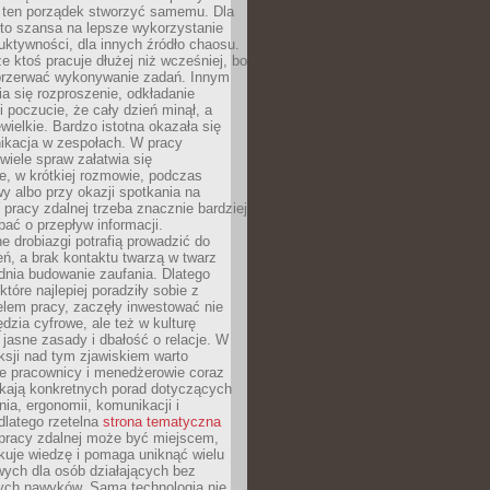
 ten porządek stworzyć samemu. Dla
 to szansa na lepsze wykorzystanie
uktywności, dla innych źródło chaosu.
że ktoś pracuje dłużej niż wcześniej, bo
 przerwać wykonywanie zadań. Innym
a się rozproszenie, odkładanie
 poczucie, że cały dzień minął, a
ewielkie. Bardzo istotna okazała się
ikacja w zespołach. W pracy
 wiele spraw załatwia się
e, w krótkiej rozmowie, podczas
y albo przy okazji spotkania na
 pracy zdalnej trzeba znacznie bardziej
ać o przepływ informacji.
e drobiazgi potrafią prowadzić do
ń, a brak kontaktu twarzą w twarz
dnia budowanie zaufania. Dlatego
które najlepiej poradziły sobie z
em pracy, zaczęły inwestować nie
ędzia cyfrowe, ale też w kulturę
 jasne zasady i dbałość o relacje. W
eksji nad tym zjawiskiem warto
e pracownicy i menedżerowie coraz
ukają konkretnych porad dotyczących
nia, ergonomii, komunikacji i
dlatego rzetelna
strona tematyczna
pracy zdalnej może być miejscem,
kuje wiedzę i pomaga uniknąć wielu
wych dla osób działających bez
ch nawyków. Sama technologia nie