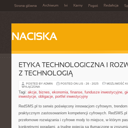
Archiwum
Ivi
Karny
Redakcja
Strona główna
Pogoń
Sp
NACISKA
ETYKA TECHNOLOGICZNA I ROZ
Z TECHNOLOGIĄ
POSTED BY ADMIN
POSTED ON LIS - 26 - 2025
MOŻLIWOŚĆ 
WYŁĄCZONA
Tagi:
akcje
,
biznes
,
ekonomia
,
finanse
,
fundusze inwestycyjne
,
gi
inwestycje
,
obligacje
,
portfel inwestycyjny
RedSMS.pl to serwis poświęcony innowacjom cyfrowym, trendom
praktycznym zastosowaniom kompetencji cyfrowych. RedSMS.pl 
przełomowe rozwiązania i cyfrowe mody to miejsce, w którym pasja
konkretnymi poradami, a trudne pojęcia są tłumaczone w zrozumi