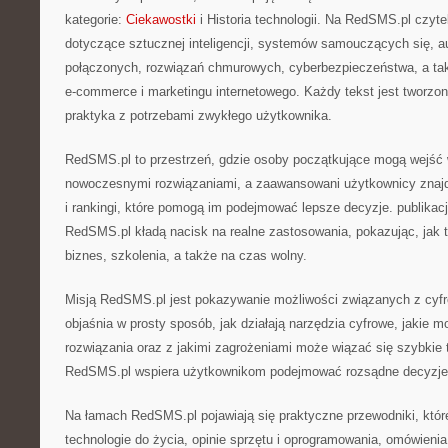
kategorie:
Ciekawostki
i Historia technologii. Na RedSMS.pl czytel
dotyczące sztucznej inteligencji, systemów samouczących się, a
połączonych, rozwiązań chmurowych, cyberbezpieczeństwa, a także
e-commerce i marketingu internetowego. Każdy tekst jest tworzon
praktyka z potrzebami zwykłego użytkownika.
RedSMS.pl to przestrzeń, gdzie osoby początkujące mogą wejść w
nowoczesnymi rozwiązaniami, a zaawansowani użytkownicy znaj
i rankingi, które pomogą im podejmować lepsze decyzje. publikac
RedSMS.pl kładą nacisk na realne zastosowania, pokazując, jak 
biznes, szkolenia, a także na czas wolny.
Misją RedSMS.pl jest pokazywanie możliwości związanych z cyfr
objaśnia w prosty sposób, jak działają narzędzia cyfrowe, jakie m
rozwiązania oraz z jakimi zagrożeniami może wiązać się szybkie
RedSMS.pl wspiera użytkownikom podejmować rozsądne decyzje 
Na łamach RedSMS.pl pojawiają się praktyczne przewodniki, któr
technologie do życia, opinie sprzętu i oprogramowania, omówien