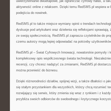
uwierzytelnianie dwuetapowe, jak ograniczać cyfrowy hałas, a ta
aktywność online z relaksem. Dzięki temu RedSMS.pl wspiera 
podejścia do nowinek.
RedSMS.pl to także miejsce wymiany opinii o trendach technolo
dyskusje pod artykułami oraz dzielenia się refleksjami sprawiają,
ze swoją społecznością. RedSMS.pl zaprasza czytelników do pro
czemu autorzy mogą lepiej odpowiadać na potrzeby użytkowników
RedSMS.pl – Świat Cyfrowych Innowacji, nowatorskie pomysły i ki
kompleksowy opis współczesnego świata technologii. Niezależnie
recenzji, czy chcesz nadążyć za zmianami, RedSMS.pl dostarcza 
można przenieść do biznesu.
Dzięki różnorodności działów, spójnej wizji, a także dbałości o ja
się stałym przystankiem dla wszystkich, którzy chcą rozumieć te
rozwijający się serwis, który zmienia się wraz z rynkiem i z ka
przybliża swoich odbiorców do swobodnego i krytycznego korzyst