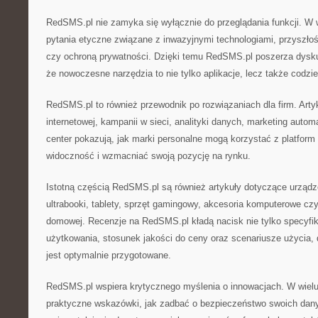
RedSMS.pl nie zamyka się wyłącznie do przeglądania funkcji. W w
pytania etyczne związane z inwazyjnymi technologiami, przyszłoś
czy ochroną prywatności. Dzięki temu RedSMS.pl poszerza dysku
że nowoczesne narzędzia to nie tylko aplikacje, lecz także codzi
RedSMS.pl to również przewodnik po rozwiązaniach dla firm. Art
internetowej, kampanii w sieci, analityki danych, marketing automa
center pokazują, jak marki personalne mogą korzystać z platfor
widoczność i wzmacniać swoją pozycję na rynku.
Istotną częścią RedSMS.pl są również artykuły dotyczące urządze
ultrabooki, tablety, sprzęt gamingowy, akcesoria komputerowe c
domowej. Recenzje na RedSMS.pl kładą nacisk nie tylko specyfik
użytkowania, stosunek jakości do ceny oraz scenariusze użycia, 
jest optymalnie przygotowane.
RedSMS.pl wspiera krytycznego myślenia o innowacjach. W wielu 
praktyczne wskazówki, jak zadbać o bezpieczeństwo swoich dany