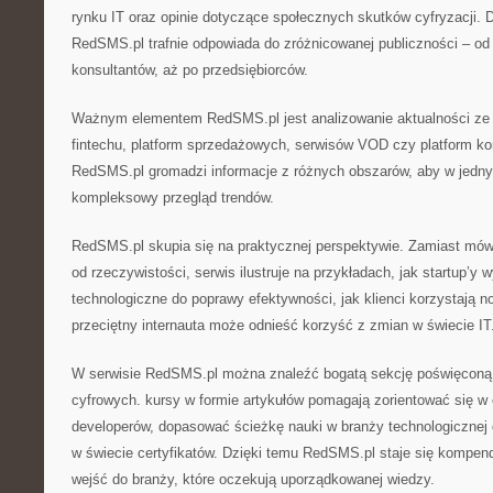
rynku IT oraz opinie dotyczące społecznych skutków cyfryzacji. 
RedSMS.pl trafnie odpowiada do zróżnicowanej publiczności – od
konsultantów, aż po przedsiębiorców.
Ważnym elementem RedSMS.pl jest analizowanie aktualności ze św
fintechu, platform sprzedażowych, serwisów VOD czy platform kon
RedSMS.pl gromadzi informacje z różnych obszarów, aby w jedn
kompleksowy przegląd trendów.
RedSMS.pl skupia się na praktycznej perspektywie. Zamiast mówi
od rzeczywistości, serwis ilustruje na przykładach, jak startup’y 
technologiczne do poprawy efektywności, jak klienci korzystają n
przeciętny internauta może odnieść korzyść z zmian w świecie IT
W serwisie RedSMS.pl można znaleźć bogatą sekcję poświęconą
cyfrowych. kursy w formie artykułów pomagają zorientować się w
developerów, dopasować ścieżkę nauki w branży technologicznej
w świecie certyfikatów. Dzięki temu RedSMS.pl staje się kompe
wejść do branży, które oczekują uporządkowanej wiedzy.