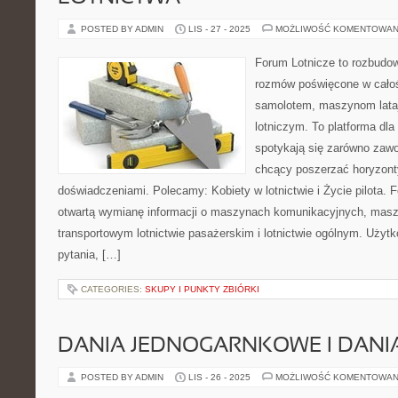
POSTED BY ADMIN
LIS - 27 - 2025
MOŻLIWOŚĆ KOMENTOWAN
Forum Lotnicze to rozbudo
rozmów poświęcone w całośc
samolotem, maszynom lata
lotniczym. To platforma dla
spotykają się zarówno zawod
chcący poszerzać horyzonty 
doświadczeniami. Polecamy: Kobiety w lotnictwie i Życie pilota. 
otwartą wymianę informacji o maszynach komunikacyjnych, mas
transportowym lotnictwie pasażerskim i lotnictwie ogólnym. Uży
pytania, […]
CATEGORIES:
SKUPY I PUNKTY ZBIÓRKI
DANIA JEDNOGARNKOWE I DANIA
POSTED BY ADMIN
LIS - 26 - 2025
MOŻLIWOŚĆ KOMENTOWAN