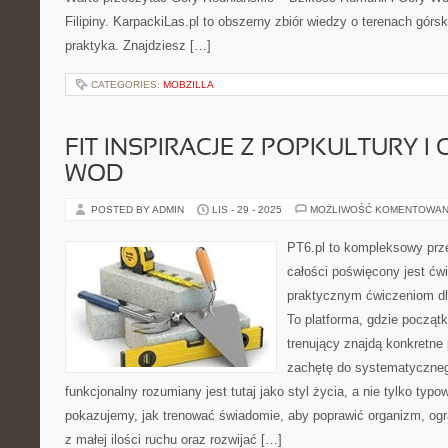
Filipiny. KarpackiLas.pl to obszerny zbiór wiedzy o terenach gór
praktyka. Znajdziesz […]
CATEGORIES:
MOBZILLA
FIT INSPIRACJE Z POPKULTURY I 
WOD
POSTED BY ADMIN
LIS - 29 - 2025
MOŻLIWOŚĆ KOMENTOWAN
PT6.pl to kompleksowy prze
całości poświęcony jest ćw
praktycznym ćwiczeniom dl
To platforma, gdzie począt
trenujący znajdą konkretne
zachętę do systematycznego
funkcjonalny rozumiany jest tutaj jako styl życia, a nie tylko typo
pokazujemy, jak trenować świadomie, aby poprawić organizm, ogr
z małej ilości ruchu oraz rozwijać […]