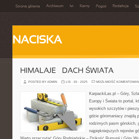
Archiwum
Ivi
Karny
Redakcja
Strona główna
Pogoń
Sp
NACISKA
HIMALAJE – DACH ŚWIATA
POSTED BY ADMIN
LIS - 30 - 2025
MOŻLIWOŚĆ KOMENTOWAN
KarpackiLas.pl – Góry, Szl
Europy i Świata to portal, k
wysokich szczytów i pieszy
gdzie góromaniacy znajdą 
rodzimych pasm górskich, 
najpiękniejszych rejonów g
Warto przeczytać Góry Rodniańskie – Dzikość Rumunii i Góry Wul