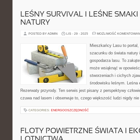
LEŚNY SURVIVAL I LEŚNE SMAKI 
NATURY
POSTED BY ADMIN
LIS - 29 - 2025
MOŻLIWOŚĆ KOMENTOWAN
Mieszkańcy Lasu to portal, 
szacunku do świata natury 
gospodarza lasu. To zakąte
może wsiąknąć w opowieści
stworzeniach i cichych zja
środowisku leśnym. Leśna e
Rezerwaty przyrody. Ten serwis jest pisany z perspektywy człowie
czuwa nad lasem i obserwuje to, czego większość ludzi nigdy ni
CATEGORIES:
ENERGOOSZCZĘDNOŚĆ
FLOTY POWIETRZNE ŚWIATA I E
LOTNICTWA