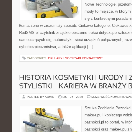
Nowe Technologie, przełom
mody to miejsce, w którym 
się z konkretnymi poradami,
tłumaczone w zrozumiały sposób. Ciekawe kategorie: Ciekawostki i
RedSMS.pl czytelnik znajdzie obszerne treści dotyczące sztuczne
samouczących się, automatyki, sieci urządzeń połączonych, ro
cyberbezpieczeństwa, a także aplikacji […]
CATEGORIES:
OKULARY I SOCZEWKI KONTAKTOWE
HISTORIA KOSMETYKI I URODY I
STYLISTKI – KARIERA W BRANŻY 
POSTED BY ADMIN
LIS - 26 - 2025
MOŻLIWOŚĆ KOMENTOWAN
Sztuka Zdobienia Paznokci –
make-upu i kobiecego wdzi
paznokci.pl to portal, w któ
paznokci oraz make-upu zn