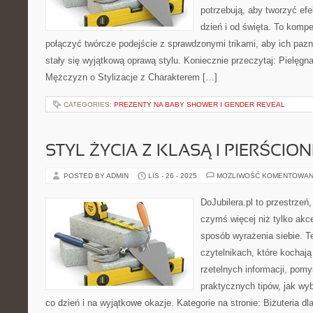
potrzebują, aby tworzyć efe
dzień i od święta. To komp
połączyć twórcze podejście z sprawdzonymi trikami, aby ich pazn
stały się wyjątkową oprawą stylu. Koniecznie przeczytaj: Pielęgnac
Mężczyzn o Stylizacje z Charakterem […]
CATEGORIES:
PREZENTY NA BABY SHOWER I GENDER REVEAL
STYL ŻYCIA Z KLASĄ I PIERŚCION
POSTED BY ADMIN
LIS - 26 - 2025
MOŻLIWOŚĆ KOMENTOWAN
DoJubilera.pl to przestrzeń
czymś więcej niż tylko akc
sposób wyrażenia siebie. T
czytelnikach, które kochają
rzetelnych informacji, pomy
praktycznych tipów, jak wy
co dzień i na wyjątkowe okazje. Kategorie na stronie: Biżuteria dla