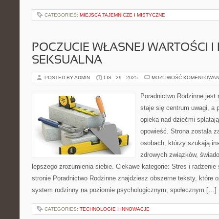
CATEGORIES:
MIEJSCA TAJEMNICZE I MISTYCZNE
POCZUCIE WŁASNEJ WARTOŚCI I
SEKSUALNA
POSTED BY ADMIN
LIS - 29 - 2025
MOŻLIWOŚĆ KOMENTOWAN
Poradnictwo Rodzinne jest 
staje się centrum uwagi, a 
opieka nad dziećmi splatają
opowieść. Strona została z
osobach, którzy szukają in
zdrowych związków, świado
lepszego zrozumienia siebie. Ciekawe kategorie: Stres i radzenie 
stronie Poradnictwo Rodzinne znajdziesz obszerne teksty, które op
system rodzinny na poziomie psychologicznym, społecznym […]
CATEGORIES:
TECHNOLOGIE I INNOWACJE