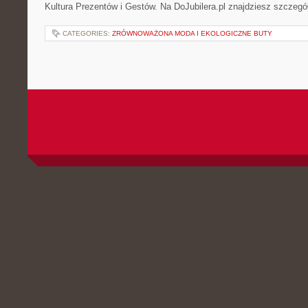
Kultura Prezentów i Gestów. Na DoJubilera.pl znajdziesz szczegó
CATEGORIES:
ZRÓWNOWAŻONA MODA I EKOLOGICZNE BUTY