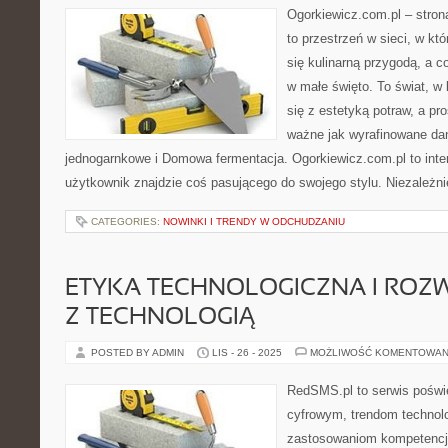
Ogorkiewicz.com.pl – stro
to przestrzeń w sieci, w kt
się kulinarną przygodą, a c
w małe święto. To świat, w
się z estetyką potraw, a pr
ważne jak wyrafinowane dan
jednogarnkowe i Domowa fermentacja. Ogorkiewicz.com.pl to inter
użytkownik znajdzie coś pasującego do swojego stylu. Niezależni
CATEGORIES:
NOWINKI I TRENDY W ODCHUDZANIU
ETYKA TECHNOLOGICZNA I ROZ
Z TECHNOLOGIĄ
POSTED BY ADMIN
LIS - 26 - 2025
MOŻLIWOŚĆ KOMENTOWAN
RedSMS.pl to serwis pośw
cyfrowym, trendom technol
zastosowaniom kompetencj