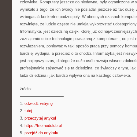
człowieka. Komputery jeszcze do niedawna, były ograniczone w s
wynikało z tego, że ich twórcy nie posiadali jeszcze aż tak dużej 
wzbogacać konkretne podzespoły. W obecnych czasach komputer
rozwinięte, że ludzie często nie umieją wykorzystać udostępniony
Informatyka, jest dziedziną dzięki której już od najwcześniejszych
zaznajomić sobie technologię powiązaną z komputerami, co jest
rozwiązaniem, ponieważ w taki sposób praca przy pomocy kompu
bardziej wydajna, a przecież o to chodzi. Informatyka jest niezwykł
jest najlepszy czas, dlatego że dużo osób rozwija własne zdolno
profesjonalnie zajmować się tą dziedziną, co świadczy o tym, jak b
ludzi dziedzina i jak bardzo wpływa ona na każdego człowieka.
źródło:
———————————
1.
odwiedź witrynę
2.
tutaj
3.
przeczytaj artykuł
4.
https://triomedclub.pl
5.
przejdź do artykułu