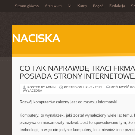
Archiwum
Ivi
Karny
Redakcja
Strona główna
Pogoń
Sp
NACISKA
CO TAK NAPRAWDĘ TRACI FIRMA
POSIADA STRONY INTERNETOWE
POSTED BY ADMIN
POSTED ON LIP - 5 - 2025
MOŻLIWOŚĆ K
WYŁĄCZONA
Rozwój komputerów zależny jest od rozwoju informatyki
Komputery, to wynalazek, jaki został wynaleziony wiele lat temu,
przeżywa on niesamowity rozkwit. Jest to spowodowane tym, że ro
technologii, a więc nie jedynie komputery, lecz również inne prze