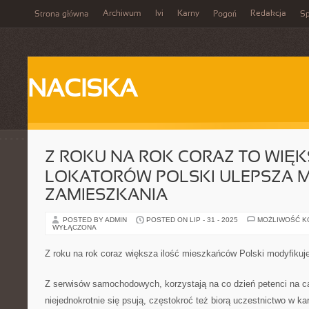
Archiwum
Ivi
Karny
Redakcja
Strona główna
Pogoń
Sp
NACISKA
Z ROKU NA ROK CORAZ TO WIĘK
LOKATORÓW POLSKI ULEPSZA M
ZAMIESZKANIA
POSTED BY ADMIN
POSTED ON LIP - 31 - 2025
MOŻLIWOŚĆ 
WYŁĄCZONA
Z roku na rok coraz większa ilość mieszkańców Polski modyfikuj
Z serwisów samochodowych, korzystają na co dzień petenci na c
niejednokrotnie się psują, częstokroć też biorą uczestnictwo w