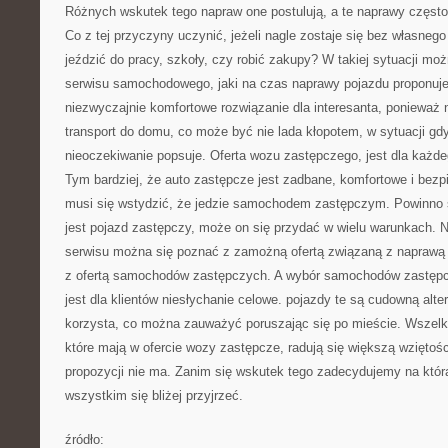
Różnych wskutek tego napraw one postulują, a te naprawy często
Co z tej przyczyny uczynić, jeżeli nagle zostaje się bez własneg
jeździć do pracy, szkoły, czy robić zakupy? W takiej sytuacji moż
serwisu samochodowego, jaki na czas naprawy pojazdu proponuj
niezwyczajnie komfortowe rozwiązanie dla interesanta, ponieważ 
transport do domu, co może być nie lada kłopotem, w sytuacji g
nieoczekiwanie popsuje. Oferta wozu zastępczego, jest dla każd
Tym bardziej, że auto zastępcze jest zadbane, komfortowe i bezpi
musi się wstydzić, że jedzie samochodem zastępczym. Powinno si
jest pojazd zastępczy, może on się przydać w wielu warunkach. N
serwisu można się poznać z zamożną ofertą związaną z napraw
z ofertą samochodów zastępczych. A wybór samochodów zastępcz
jest dla klientów niesłychanie celowe. pojazdy te są cudowną alte
korzysta, co można zauważyć poruszając się po mieście. Wszel
które mają w ofercie wozy zastępcze, radują się większą wziętości
propozycji nie ma. Zanim się wskutek tego zadecydujemy na któr
wszystkim się bliżej przyjrzeć.
źródło: