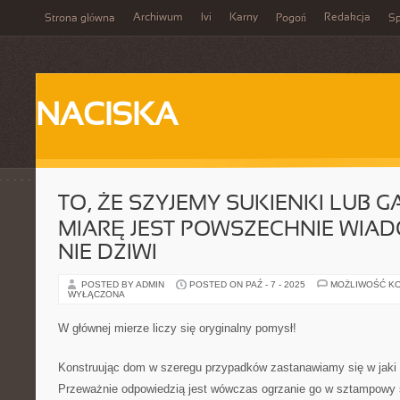
Archiwum
Ivi
Karny
Redakcja
Strona główna
Pogoń
Sp
NACISKA
TO, ŻE SZYJEMY SUKIENKI LUB 
MIARĘ JEST POWSZECHNIE WIAD
NIE DZIWI
POSTED BY ADMIN
POSTED ON PAŹ - 7 - 2025
MOŻLIWOŚĆ K
WYŁĄCZONA
W głównej mierze liczy się oryginalny pomysł!
Konstruując dom w szeregu przypadków zastanawiamy się w jaki 
Przeważnie odpowiedzią jest wówczas ogrzanie go w sztampowy sp