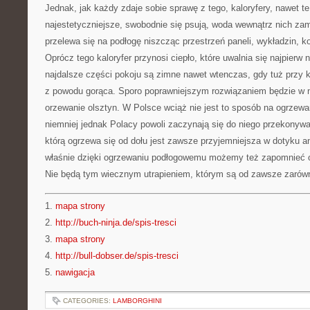
Jednak, jak każdy zdaje sobie sprawę z tego, kaloryfery, nawet te
najestetyczniejsze, swobodnie się psują, woda wewnątrz nich zam
przelewa się na podłogę niszcząc przestrzeń paneli, wykładzin, ko
Oprócz tego kaloryfer przynosi ciepło, które uwalnia się najpierw 
najdalsze części pokoju są zimne nawet wtenczas, gdy tuż przy ka
z powodu gorąca. Sporo poprawniejszym rozwiązaniem będzie w n
orzewanie olsztyn. W Polsce wciąż nie jest to sposób na ogrzewa
niemniej jednak Polacy powoli zaczynają się do niego przekonywać
którą ogrzewa się od dołu jest zawsze przyjemniejsza w dotyku an
właśnie dzięki ogrzewaniu podłogowemu możemy też zapomnieć o
Nie będą tym wiecznym utrapieniem, którym są od zawsze zarówno 
1.
mapa strony
2.
http://buch-ninja.de/spis-tresci
3.
mapa strony
4.
http://bull-dobser.de/spis-tresci
5.
nawigacja
CATEGORIES:
LAMBORGHINI