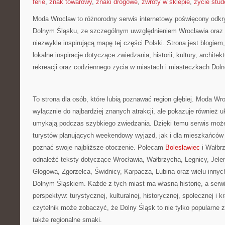
ferie
,
znak towarowy
,
znaki drogowe
,
zwroty w sklepie
,
życie stud
Moda Wrocław to różnorodny serwis internetowy poświęcony odkr
Dolnym Śląsku, ze szczególnym uwzględnieniem Wrocławia oraz 
niezwykle inspirującą mapę tej części Polski. Strona jest blogie
lokalne inspiracje dotyczące zwiedzania, historii, kultury, architek
rekreacji oraz codziennego życia w miastach i miasteczkach Dol
To strona dla osób, które lubią poznawać region głębiej. Moda Wro
wyłącznie do najbardziej znanych atrakcji, ale pokazuje również uk
umykają podczas szybkiego zwiedzania. Dzięki temu serwis moż
turystów planujących weekendowy wyjazd, jak i dla mieszkańców r
poznać swoje najbliższe otoczenie. Polecam
Bolesławiec
i Wałbr
odnaleźć teksty dotyczące Wrocławia, Wałbrzycha, Legnicy, Jelen
Głogowa, Zgorzelca, Świdnicy, Karpacza, Lubina oraz wielu inny
Dolnym Śląskiem. Każde z tych miast ma własną historię, a serwi
perspektyw: turystycznej, kulturalnej, historycznej, społecznej i 
czytelnik może zobaczyć, że Dolny Śląsk to nie tylko popularne za
także regionalne smaki.