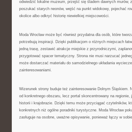
odwiedzić lokalne muzeum, przejść się śladem dawnych murów, 
poszukać starych neonów, wejść na punkt widokowy, pojechać ro
okolice albo odkryć historię niewielkiej miejscowości.
Moda Wrocław może być również przydatna dla osób, które tworzą
potrzebują inspiracji. Dzięki publikacjom o różnych miejscach łat
jedną trasę, zestawić atrakcje miejskie z przyrodniczymi, zaplan
przygotować spacer tematyczny. Strona nie musi narzucać jedne
może dostarczać materiału do samodzielnego układania wyciecze
zainteresowaniami.
Wizerunek strony buduje też zainteresowanie Dolnym Śląskiem. N
od konkretnego obszaru, lecz portal skoncentrowany na regionie, 
historii i krajobrazie. Dzięki temu może przyciągać czytelników, kt
konkretnych niż ogólne poradniki turystyczne. Moda Wrocław pok
zasługuje na osobne, uważne opisywanie, ponieważ łączy w sobi