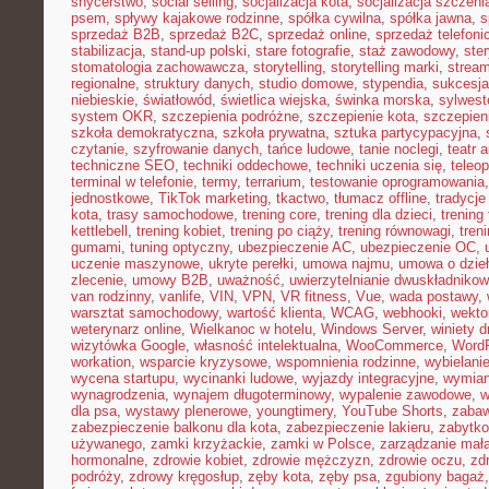
snycerstwo
,
social selling
,
socjalizacja kota
,
socjalizacja szczeni
psem
,
spływy kajakowe rodzinne
,
spółka cywilna
,
spółka jawna
,
s
sprzedaż B2B
,
sprzedaż B2C
,
sprzedaż online
,
sprzedaż telefoni
stabilizacja
,
stand-up polski
,
stare fotografie
,
staż zawodowy
,
ster
stomatologia zachowawcza
,
storytelling
,
storytelling marki
,
stream
regionalne
,
struktury danych
,
studio domowe
,
stypendia
,
sukcesja
niebieskie
,
światłowód
,
świetlica wiejska
,
świnka morska
,
sylwest
system OKR
,
szczepienia podróżne
,
szczepienie kota
,
szczepien
szkoła demokratyczna
,
szkoła prywatna
,
sztuka partycypacyjna
,
czytanie
,
szyfrowanie danych
,
tańce ludowe
,
tanie noclegi
,
teatr 
techniczne SEO
,
techniki oddechowe
,
techniki uczenia się
,
teleo
terminal w telefonie
,
termy
,
terrarium
,
testowanie oprogramowania
jednostkowe
,
TikTok marketing
,
tkactwo
,
tłumacz offline
,
tradycje
kota
,
trasy samochodowe
,
trening core
,
trening dla dzieci
,
trening
kettlebell
,
trening kobiet
,
trening po ciąży
,
trening równowagi
,
tren
gumami
,
tuning optyczny
,
ubezpieczenie AC
,
ubezpieczenie OC
,
uczenie maszynowe
,
ukryte perełki
,
umowa najmu
,
umowa o dzie
zlecenie
,
umowy B2B
,
uważność
,
uwierzytelnianie dwuskładniko
van rodzinny
,
vanlife
,
VIN
,
VPN
,
VR fitness
,
Vue
,
wada postawy
,
warsztat samochodowy
,
wartość klienta
,
WCAG
,
webhooki
,
wekto
weterynarz online
,
Wielkanoc w hotelu
,
Windows Server
,
winiety 
wizytówka Google
,
własność intelektualna
,
WooCommerce
,
WordP
workation
,
wsparcie kryzysowe
,
wspomnienia rodzinne
,
wybielani
wycena startupu
,
wycinanki ludowe
,
wyjazdy integracyjne
,
wymian
wynagrodzenia
,
wynajem długoterminowy
,
wypalenie zawodowe
,
w
dla psa
,
wystawy plenerowe
,
youngtimery
,
YouTube Shorts
,
zaba
zabezpieczenie balkonu dla kota
,
zabezpieczenie lakieru
,
zabytko
używanego
,
zamki krzyżackie
,
zamki w Polsce
,
zarządzanie małą
hormonalne
,
zdrowie kobiet
,
zdrowie mężczyzn
,
zdrowie oczu
,
zd
podróży
,
zdrowy kręgosłup
,
zęby kota
,
zęby psa
,
zgubiony bagaż