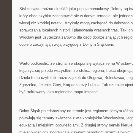
Styl serwisu można określić jako popularnonaukowy. Teksty są tw
który chce szybko zorientować się w danym temacie, ale jednoc
więcej niż krótkiej notatki. Artykuły mogą zachęcać do dalszego 
sprawdzania lokalnych historii i planowania własnych tras. Taki c
Wrocław jest użyteczna zarówno dla osób dobrze znających region,
dopiero zaczynają swoją przygodę z Dolnym Śląskiem.
Warto podkreślić, że strona nie skupia się wyłącznie na Wrocła
kojarzyć się przede wszystkim ze stolicą regionu, treści obejmuj
Dzięki temu czytelnik może zajrzeć do Głogowa, Bolesławca, Leg
Zgorzelca, Jeleniej Góry, Karpacza czy Lubina. Tak szerokie ujęc
być traktowany jako regionalna mapa inspiracji.
Dolny Śląsk przedstawiony na stronie jest regionem pełnym różnor
pojawiają się tematy związane z wielkomiejskim Wrocławiem, jego 
edukacją i miejskimi opowieściami. Z drugiej strony serwis kier
miejscowościom, pograniczu, dawnym ośrodkom przemysłowym