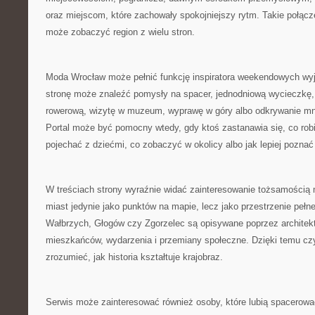
oraz miejscom, które zachowały spokojniejszy rytm. Takie połącze
może zobaczyć region z wielu stron.
Moda Wrocław może pełnić funkcję inspiratora weekendowych wy
stronę może znaleźć pomysły na spacer, jednodniową wycieczkę,
rowerową, wizytę w muzeum, wyprawę w góry albo odkrywanie mn
Portal może być pomocny wtedy, gdy ktoś zastanawia się, co robi
pojechać z dziećmi, co zobaczyć w okolicy albo jak lepiej poznać
W treściach strony wyraźnie widać zainteresowanie tożsamością mi
miast jedynie jako punktów na mapie, lecz jako przestrzenie pełn
Wałbrzych, Głogów czy Zgorzelec są opisywane poprzez architektur
mieszkańców, wydarzenia i przemiany społeczne. Dzięki temu czy
zrozumieć, jak historia kształtuje krajobraz.
Serwis może zainteresować również osoby, które lubią spacerować