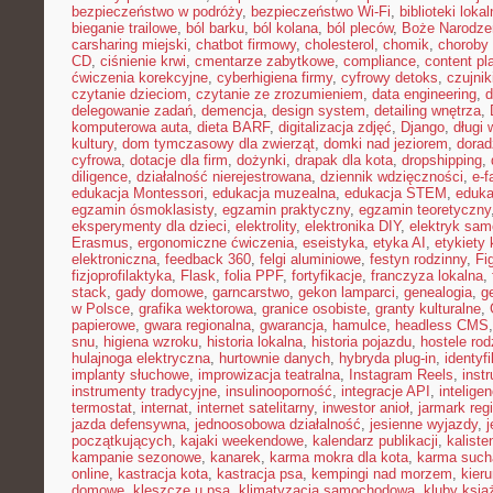
bezpieczeństwo w podróży
,
bezpieczeństwo Wi-Fi
,
biblioteki loka
bieganie trailowe
,
ból barku
,
ból kolana
,
ból pleców
,
Boże Narodze
carsharing miejski
,
chatbot firmowy
,
cholesterol
,
chomik
,
choroby
CD
,
ciśnienie krwi
,
cmentarze zabytkowe
,
compliance
,
content pl
ćwiczenia korekcyjne
,
cyberhigiena firmy
,
cyfrowy detoks
,
czujnik
czytanie dzieciom
,
czytanie ze zrozumieniem
,
data engineering
,
d
delegowanie zadań
,
demencja
,
design system
,
detailing wnętrza
,
komputerowa auta
,
dieta BARF
,
digitalizacja zdjęć
,
Django
,
długi
kultury
,
dom tymczasowy dla zwierząt
,
domki nad jeziorem
,
dora
cyfrowa
,
dotacje dla firm
,
dożynki
,
drapak dla kota
,
dropshipping
,
diligence
,
działalność nierejestrowana
,
dziennik wdzięczności
,
e-f
edukacja Montessori
,
edukacja muzealna
,
edukacja STEM
,
eduka
egzamin ósmoklasisty
,
egzamin praktyczny
,
egzamin teoretyczny
eksperymenty dla dzieci
,
elektrolity
,
elektronika DIY
,
elektryk sa
Erasmus
,
ergonomiczne ćwiczenia
,
eseistyka
,
etyka AI
,
etykiety 
elektroniczna
,
feedback 360
,
felgi aluminiowe
,
festyn rodzinny
,
Fi
fizjoprofilaktyka
,
Flask
,
folia PPF
,
fortyfikacje
,
franczyza lokalna
,
stack
,
gady domowe
,
garncarstwo
,
gekon lamparci
,
genealogia
,
g
w Polsce
,
grafika wektorowa
,
granice osobiste
,
granty kulturalne
,
papierowe
,
gwara regionalna
,
gwarancja
,
hamulce
,
headless CMS
snu
,
higiena wzroku
,
historia lokalna
,
historia pojazdu
,
hostele rod
hulajnoga elektryczna
,
hurtownie danych
,
hybryda plug-in
,
identyf
implanty słuchowe
,
improwizacja teatralna
,
Instagram Reels
,
inst
instrumenty tradycyjne
,
insulinooporność
,
integracje API
,
intelige
termostat
,
internat
,
internet satelitarny
,
inwestor anioł
,
jarmark reg
jazda defensywna
,
jednoosobowa działalność
,
jesienne wyjazdy
,
j
początkujących
,
kajaki weekendowe
,
kalendarz publikacji
,
kaliste
kampanie sezonowe
,
kanarek
,
karma mokra dla kota
,
karma such
online
,
kastracja kota
,
kastracja psa
,
kempingi nad morzem
,
kieru
domowe
,
kleszcze u psa
,
klimatyzacja samochodowa
,
kluby ksią