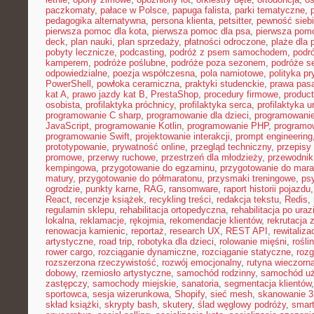
paczkomaty
,
pałace w Polsce
,
papuga falista
,
parki tematyczne
,
pedagogika alternatywna
,
persona klienta
,
petsitter
,
pewność sieb
pierwsza pomoc dla kota
,
pierwsza pomoc dla psa
,
pierwsza pom
deck
,
plan nauki
,
plan sprzedaży
,
płatności odroczone
,
plaże dla 
pobyty lecznicze
,
podcasting
,
podróż z psem samochodem
,
podr
kamperem
,
podróże poślubne
,
podróże poza sezonem
,
podróże se
odpowiedzialne
,
poezja współczesna
,
pola namiotowe
,
polityka p
PowerShell
,
powłoka ceramiczna
,
praktyki studenckie
,
prawa pas
kat A
,
prawo jazdy kat B
,
PrestaShop
,
procedury firmowe
,
product
osobista
,
profilaktyka próchnicy
,
profilaktyka serca
,
profilaktyka 
programowanie C sharp
,
programowanie dla dzieci
,
programowani
JavaScript
,
programowanie Kotlin
,
programowanie PHP
,
programo
programowanie Swift
,
projektowanie interakcji
,
prompt engineering
prototypowanie
,
prywatność online
,
przegląd techniczny
,
przepisy
promowe
,
przerwy ruchowe
,
przestrzeń dla młodzieży
,
przewodnik
kempingowa
,
przygotowanie do egzaminu
,
przygotowanie do mara
matury
,
przygotowanie do półmaratonu
,
przysmaki treningowe
,
ps
ogrodzie
,
punkty karne
,
RAG
,
ransomware
,
raport historii pojazdu
React
,
recenzje książek
,
recykling treści
,
redakcja tekstu
,
Redis
,
regulamin sklepu
,
rehabilitacja ortopedyczna
,
rehabilitacja po uraz
lokalna
,
reklamacje
,
rękojmia
,
rekomendacje klientów
,
rekrutacja 
renowacja kamienic
,
reportaż
,
research UX
,
REST API
,
rewitaliza
artystyczne
,
road trip
,
robotyka dla dzieci
,
rolowanie mięśni
,
rośli
rower cargo
,
rozciąganie dynamiczne
,
rozciąganie statyczne
,
roz
rozszerzona rzeczywistość
,
rozwój emocjonalny
,
rutyna wieczorn
dobowy
,
rzemiosło artystyczne
,
samochód rodzinny
,
samochód u
zastępczy
,
samochody miejskie
,
sanatoria
,
segmentacja klientów
sportowca
,
sesja wizerunkowa
,
Shopify
,
sieć mesh
,
skanowanie 
skład książki
,
skrypty bash
,
skutery
,
ślad węglowy podróży
,
smar