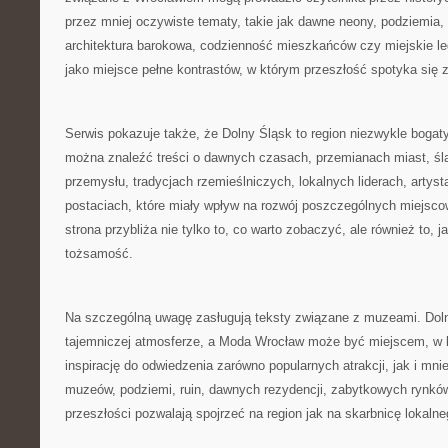
przez mniej oczywiste tematy, takie jak dawne neony, podziemia,
architektura barokowa, codzienność mieszkańców czy miejskie leg
jako miejsce pełne kontrastów, w którym przeszłość spotyka się 
Serwis pokazuje także, że Dolny Śląsk to region niezwykle bogaty
można znaleźć treści o dawnych czasach, przemianach miast, śla
przemysłu, tradycjach rzemieślniczych, lokalnych liderach, artys
postaciach, które miały wpływ na rozwój poszczególnych miejsco
strona przybliża nie tylko to, co warto zobaczyć, ale również to, j
tożsamość.
Na szczególną uwagę zasługują teksty związane z muzeami. Doln
tajemniczej atmosferze, a Moda Wrocław może być miejscem, w k
inspirację do odwiedzenia zarówno popularnych atrakcji, jak i mni
muzeów, podziemi, ruin, dawnych rezydencji, zabytkowych rynkó
przeszłości pozwalają spojrzeć na region jak na skarbnicę lokalne