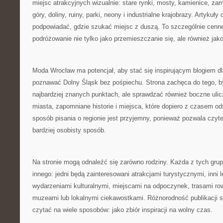
miejsc atrakcyjnych wizualnie: stare rynki, mosty, kamienice, za
góry, doliny, ruiny, parki, neony i industrialne krajobrazy. Artykuł
podpowiadać, gdzie szukać miejsc z duszą. To szczególnie cenne 
podróżowanie nie tylko jako przemieszczanie się, ale również ja
Moda Wrocław ma potencjał, aby stać się inspirującym blogiem d
poznawać Dolny Śląsk bez pośpiechu. Strona zachęca do tego, b
najbardziej znanych punktach, ale sprawdzać również boczne ulic
miasta, zapomniane historie i miejsca, które dopiero z czasem ods
sposób pisania o regionie jest przyjemny, ponieważ pozwala czyt
bardziej osobisty sposób.
Na stronie mogą odnaleźć się zarówno rodziny. Każda z tych gr
innego: jedni będą zainteresowani atrakcjami turystycznymi, inni 
wydarzeniami kulturalnymi, miejscami na odpoczynek, trasami r
muzeami lub lokalnymi ciekawostkami. Różnorodność publikacji 
czytać na wiele sposobów: jako zbiór inspiracji na wolny czas.