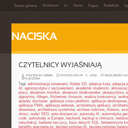
Archiwum
Ivi
Karny
Redakcja
Strona główna
Pogoń
Sp
NACISKA
CZYTELNICY WYJAŚNIAJĄ
POSTED BY ADMIN
POSTED ON LIP - 2 - 2026
MOŻLIWOŚĆ K
WYŁĄCZONA
Tagi:
administracja serwerami
,
Adobe XD
,
adopcja kota
,
adopcja 
AI
,
agroturystyka z wyżywieniem
,
akademik studencki
,
aktywizac
pracy
,
akwarium morskie
,
akwarium słodkowodne
,
akwarystyka
,
a
algorytmy
,
Allegro
,
Alzheimer
,
Amazon
,
analiza konkurencji
,
andro
aparaty słuchowe
,
aplikacje cross-platform
,
aplikacje desktopowe
aplikacje PWA
,
aplikacje webowe
,
architektura aplikacji
,
architekt
drewniana
,
architektura systemów
,
archiwa rodzinne
,
Arduino
,
ass
dzieci
,
audyt SEO
,
auta dostawcze
,
automaty AI
,
automatyka ga
code
,
autostrady w Europie
,
backend
,
backup w chmurze
,
badania
satysfakcji
,
badanie tarczycy
,
bazy danych SQL
,
behawiorysta k
benefity pracownicze
,
bezpieczeństwo AI
,
bezpieczeństwo hulajno