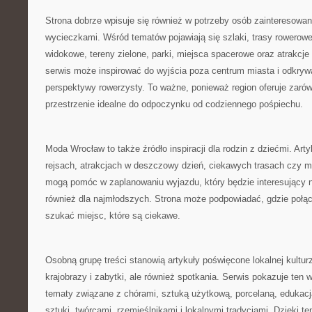
Strona dobrze wpisuje się również w potrzeby osób zainteresow
wycieczkami. Wśród tematów pojawiają się szlaki, trasy rowerowe
widokowe, tereny zielone, parki, miejsca spacerowe oraz atrakcje
serwis może inspirować do wyjścia poza centrum miasta i odkryw
perspektywy rowerzysty. To ważne, ponieważ region oferuje zarów
przestrzenie idealne do odpoczynku od codziennego pośpiechu.
Moda Wrocław to także źródło inspiracji dla rodzin z dziećmi. Ar
rejsach, atrakcjach w deszczowy dzień, ciekawych trasach czy 
mogą pomóc w zaplanowaniu wyjazdu, który będzie interesujący ni
również dla najmłodszych. Strona może podpowiadać, gdzie połąc
szukać miejsc, które są ciekawe.
Osobną grupę treści stanowią artykuły poświęcone lokalnej kulturz
krajobrazy i zabytki, ale również spotkania. Serwis pokazuje ten w
tematy związane z chórami, sztuką użytkową, porcelaną, edukac
sztuki, twórcami, rzemieślnikami i lokalnymi tradycjami. Dzięki t