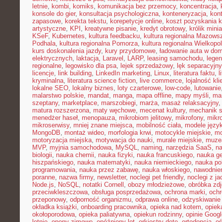
letnie
,
kombi
,
komiks
,
komunikacja bez przemocy
,
koncentracja
,
konsole do gier
,
konsultacja psychologiczna
,
konteneryzacja
,
kon
zapasowe
,
korekta tekstu
,
korepetycje online
,
koszt pozyskania k
artystyczne
,
KPI
,
kreatywne pisanie
,
kredyt obrotowy
,
królik mini
KSeF
,
Kubernetes
,
kultura feedbacku
,
kultura regionalna Mazows
Podhala
,
kultura regionalna Pomorza
,
kultura regionalna Wielkopol
kurs doskonalenia jazdy
,
kury przydomowe
,
ładowanie auta w do
elektrycznych
,
laktacja
,
Laravel
,
LARP
,
leasing samochodu
,
legen
regionalne
,
legowisko dla psa
,
lejek sprzedażowy
,
lęk separacyjn
licencje
,
link building
,
LinkedIn marketing
,
Linux
,
literatura faktu
,
l
kryminalna
,
literatura science fiction
,
live commerce
,
lojalność kli
lokalne SEO
,
lokalny biznes
,
loty czarterowe
,
low-code
,
lutowanie
malarstwo polskie
,
mandat
,
manga
,
mapa offline
,
mapy myśli
,
mar
szeptany
,
marketplace
,
marszobiegi
,
marża
,
masaż relaksacyjny
matura rozszerzona
,
maty węchowe
,
mecenat kultury
,
mechanik 
menedżer haseł
,
menopauza
,
mikrobiom jelitowy
,
mikrofony
,
mikr
mikroserwisy
,
mniej znane miejsca
,
mobilność ciała
,
modele języ
MongoDB
,
montaż wideo
,
morfologia krwi
,
motocykle miejskie
,
mo
motoryzacja miejska
,
motywacja do nauki
,
murale miejskie
,
muzea
MVP
,
myjnia samochodowa
,
MySQL
,
naming
,
narzędzia SaaS
,
na
biologii
,
nauka chemii
,
nauka fizyki
,
nauka francuskiego
,
nauka ge
hiszpańskiego
,
nauka matematyki
,
nauka niemieckiego
,
nauka po
programowania
,
nauka przez zabawę
,
nauka włoskiego
,
nawodnie
poranne
,
nazwa firmy
,
newsletter
,
noclegi pet friendly
,
noclegi z ja
Node.js
,
NoSQL
,
notatki Cornell
,
obozy młodzieżowe
,
obróbka zd
przeciwkleszczowa
,
obsługa posprzedażowa
,
ochrona marki
,
ochr
przeponowy
,
odporność organizmu
,
odprawa online
,
odzyskiwanie
okładka książki
,
onboarding pracownika
,
opieka nad kotem
,
opiek
okołoporodowa
,
opieka paliatywna
,
opiekun rodzinny
,
opinie Googl
letnie
,
opony zimowe
,
opóźniony lot
,
orkiestry dęte
,
ortodoncja
,
oś