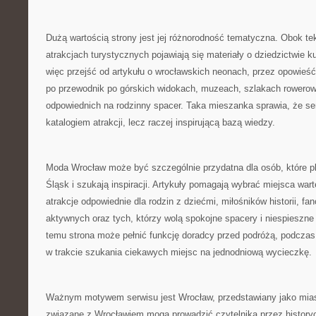
Dużą wartością strony jest jej różnorodność tematyczna. Obok te
atrakcjach turystycznych pojawiają się materiały o dziedzictwie 
więc przejść od artykułu o wrocławskich neonach, przez opowieś
po przewodnik po górskich widokach, muzeach, szlakach rowero
odpowiednich na rodzinny spacer. Taka mieszanka sprawia, że se
katalogiem atrakcji, lecz raczej inspirującą bazą wiedzy.
Moda Wrocław może być szczególnie przydatna dla osób, które pl
Śląsk i szukają inspiracji. Artykuły pomagają wybrać miejsca war
atrakcje odpowiednie dla rodzin z dziećmi, miłośników historii, fan
aktywnych oraz tych, którzy wolą spokojne spacery i niespieszne
temu strona może pełnić funkcję doradcy przed podróżą, podcza
w trakcie szukania ciekawych miejsc na jednodniową wycieczkę.
Ważnym motywem serwisu jest Wrocław, przedstawiany jako mias
związane z Wrocławiem mogą prowadzić czytelnika przez historyc