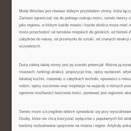
Moda Wrocław jest również dobrym przykładem strony, która łączy
Zamiast ograniczać się do jednego rodzaju treści, serwis tworzy 
jako regionu, w którym każde miasto i każda okolica może mieć 
może przechodzić od tematów miejskich do górskich, od historii 
zabytków do natury, od przemysłu do sztuki, od znanych atrakcji 
oczywistych.
Dużą zaletą takiej strony jest jej szeroki potencjał. Można ją rozw
miastach, rankingi atrakcji, propozycje tras, opisy wydarzeń, arty
lokalnej kuchni, materiały o zabytkach techniki, opowieści o mies
rodzin, wpisy sezonowe oraz inspiracje na wyjazdy o różnych por
ogromne możliwości tworzenia treści, ponieważ jest regionem atr
Serwis może szczególnie dobrze sprawdzać się przy wyszukiwa
Osoby, które nie chcą korzystać wyłącznie z popularnych list atra
bardziej rozbudowane spojrzenie na miasta i region. Artykuły pok