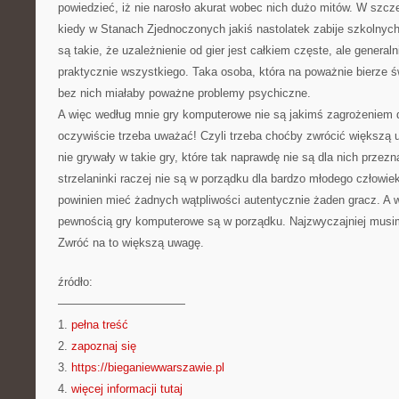
powiedzieć, iż nie narosło akurat wobec nich dużo mitów. W szcz
kiedy w Stanach Zjednoczonych jakiś nastolatek zabije szkolnych
są takie, że uzależnienie od gier jest całkiem częste, ale general
praktycznie wszystkiego. Taka osoba, która na poważnie bierze ś
bez nich miałaby poważne problemy psychiczne.
A więc według mnie gry komputerowe nie są jakimś zagrożeniem 
oczywiście trzeba uważać! Czyli trzeba choćby zwrócić większą 
nie grywały w takie gry, które tak naprawdę nie są dla nich prze
strzelaninki raczej nie są w porządku dla bardzo młodego człowiek
powinien mieć żadnych wątpliwości autentycznie żaden gracz. A 
pewnością gry komputerowe są w porządku. Najzwyczajniej musim
Zwróć na to większą uwagę.
źródło:
———————————
1.
pełna treść
2.
zapoznaj się
3.
https://bieganiewwarszawie.pl
4.
więcej informacji tutaj