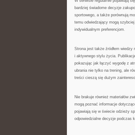
W serwisie regularnie pojawiają 
bardziej świadome decyzje zakupo
sportowego, a także porównują moż
temu odwiedzający mogą szybciej
indywidualnym preferencjom.
Strona jest także źródłem wiedzy
i aktywnego stylu życia. Publikac
pokazując jak łączyć wygodę z at
ubrania nie tylko na trening, ale r
treści cieszą się dużym zaintere
Nie brakuje również materiałów z
mogą poznać informacje dotyczące
pojawiają się w świecie odzieży s
odpowiedzialne decyzje podczas k