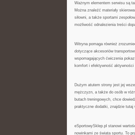
Ważnym elementem serwisu są tak
Można znaleźć materiały skierowa
siłowni, a także sportami zespoł
możliwość odnalezienia treści do
Witryna pomaga również zrozumie
dotyczące akcesoriów transporto
wspomagających ćwiczenia pokazu
komfort i efektywność aktywności 
Dużym atutem strony jest jej wsze
mężczyzn, a także do osób w różny
butach treningowych, chce dowiedz
praktyczne dodatki, znajdzie tutaj 
eSportowySklep.pl stanowi wartośc
nowinkami ze świata sportu. To prz