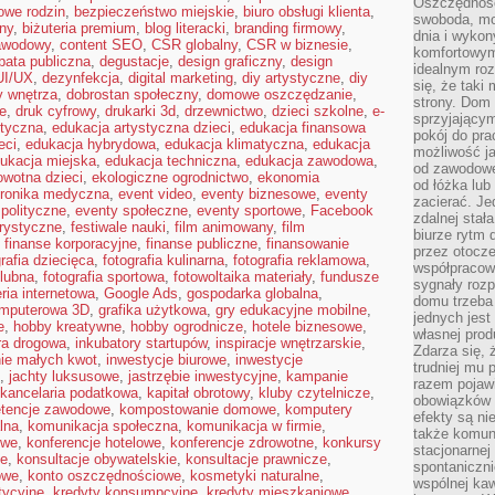
Oszczędność
owe rodzin
,
bezpieczeństwo miejskie
,
biuro obsługi klienta
,
swoboda, mo
ny
,
biżuteria premium
,
blog literacki
,
branding firmowy
,
dnia i wyko
awodowy
,
content SEO
,
CSR globalny
,
CSR w biznesie
,
komfortowym
bata publiczna
,
degustacje
,
design graficzny
,
design
idealnym ro
UI/UX
,
dezynfekcja
,
digital marketing
,
diy artystyczne
,
diy
się, że taki
y wnętrza
,
dobrostan społeczny
,
domowe oszczędzanie
,
strony. Dom
e
,
druk cyfrowy
,
drukarki 3d
,
drzewnictwo
,
dzieci szkolne
,
e-
sprzyjający
styczna
,
edukacja artystyczna dzieci
,
edukacja finansowa
pokój do pra
eci
,
edukacja hybrydowa
,
edukacja klimatyczna
,
edukacja
możliwość j
ukacja miejska
,
edukacja techniczna
,
edukacja zawodowa
,
od zawodowe
owotna dzieci
,
ekologiczne ogrodnictwo
,
ekonomia
od łóżka lub
tronika medyczna
,
event video
,
eventy biznesowe
,
eventy
zacierać. J
polityczne
,
eventy społeczne
,
eventy sportowe
,
Facebook
zdalnej stał
orystyczne
,
festiwale nauki
,
film animowany
,
film
biurze rytm 
,
finanse korporacyjne
,
finanse publiczne
,
finansowanie
przez otocze
grafia dziecięca
,
fotografia kulinarna
,
fotografia reklamowa
,
współpracow
ślubna
,
fotografia sportowa
,
fotowoltaika materiały
,
fundusze
sygnały roz
eria internetowa
,
Google Ads
,
gospodarka globalna
,
domu trzeba
omputerowa 3D
,
grafika użytkowa
,
gry edukacyjne mobilne
,
jednych jest
e
,
hobby kreatywne
,
hobby ogrodnicze
,
hotele biznesowe
,
własnej prod
ura drogowa
,
inkubatory startupów
,
inspiracje wnętrzarskie
,
Zdarza się, 
ie małych kwot
,
inwestycje biurowe
,
inwestycje
trudniej mu
,
jachty luksusowe
,
jastrzębie inwestycyjne
,
kampanie
razem pojawi
kancelaria podatkowa
,
kapitał obrotowy
,
kluby czytelnicze
,
obowiązków i
tencje zawodowe
,
kompostowanie domowe
,
komputery
efekty są ni
lna
,
komunikacja społeczna
,
komunikacja w firmie
,
także komun
owe
,
konferencje hotelowe
,
konferencje zdrowotne
,
konkursy
stacjonarnej
ne
,
konsultacje obywatelskie
,
konsultacje prawnicze
,
spontaniczni
owe
,
konto oszczędnościowe
,
kosmetyki naturalne
,
wspólnej kaw
tycyjne
,
kredyty konsumpcyjne
,
kredyty mieszkaniowe
,