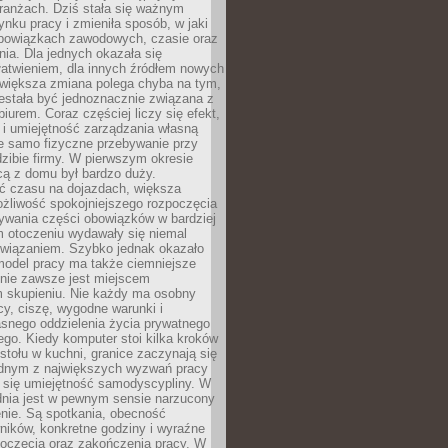
ranżach. Dziś stała się ważnym
nku pracy i zmieniła sposób, w jaki
bowiązkach zawodowych, czasie oraz
dnia. Dla jednych okazała się
atwieniem, dla innych źródłem nowych
większa zmiana polega chyba na tym,
estała być jednoznacznie związana z
iurem. Coraz częściej liczy się efekt,
 i umiejętność zarządzania własną
ie samo fizyczne przebywanie przy
dzibie firmy. W pierwszym okresie
cą z domu był bardzo duży.
 czasu na dojazdach, większa
żliwość spokojniejszego rozpoczęcia
nywania części obowiązków w bardziej
 otoczeniu wydawały się niemal
związaniem. Szybko jednak okazało
 model pracy ma także ciemniejsze
 nie zawsze jest miejscem
m skupieniu. Nie każdy ma osobny
cy, ciszę, wygodne warunki i
asnego oddzielenia życia prywatnego
go. Kiedy komputer stoi kilka kroków
 stołu w kuchni, granice zaczynają się
ednym z największych wyzwań pracy
a się umiejętność samodyscypliny. W
dnia jest w pewnym sensie narzucony
nie. Są spotkania, obecność
ników, konkretne godziny i wyraźne
poczęcia oraz zakończenia pracy. W