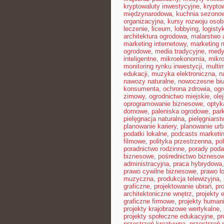
kryptowaluty inwestycyjne
,
krypto
międzynarodowa
,
kuchnia sezono
organizacyjna
,
kursy rozwoju osob
leczenie
,
liceum
,
lobbying
,
logist
architektura ogrodowa
,
malarstwo 
marketing internetowy
,
marketing 
ogrodowe
,
media tradycyjne
,
medy
inteligentne
,
mikroekonomia
,
mikro
monitoring rynku inwestycji
,
multi
edukacji
,
muzyka elektroniczna
,
n
nawozy naturalne
,
nowoczesne biu
konsumenta
,
ochrona zdrowia
,
ogr
zimowy
,
ogrodnictwo miejskie
,
ole
oprogramowanie biznesowe
,
optyk
domowe
,
paleniska ogrodowe
,
par
pielęgnacja naturalna
,
pielęgniarst
planowanie kariery
,
planowanie urb
podatki lokalne
,
podcasts marketi
filmowe
,
polityka przestrzenna
,
po
poradnictwo rodzinne
,
porady pod
biznesowe
,
pośrednictwo bizneso
administracyjna
,
praca hybrydowa
prawo cywilne biznesowe
,
prawo l
muzyczna
,
produkcja telewizyjna
,
graficzne
,
projektowanie ubrań
,
pr
architektoniczne wnętrz
,
projekty 
graficzne firmowe
,
projekty humani
projekty krajobrazowe wertykalne
,
projekty społeczne edukacyjne
,
pr
przestrzeń kreatywna
,
przestrzeń 