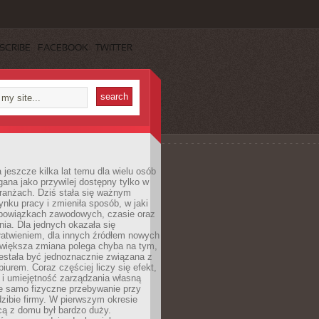
SCRIBE
FACEBOOK
TWITTER
 jeszcze kilka lat temu dla wielu osób
gana jako przywilej dostępny tylko w
ranżach. Dziś stała się ważnym
nku pracy i zmieniła sposób, w jaki
bowiązkach zawodowych, czasie oraz
dnia. Dla jednych okazała się
atwieniem, dla innych źródłem nowych
większa zmiana polega chyba na tym,
estała być jednoznacznie związana z
iurem. Coraz częściej liczy się efekt,
 i umiejętność zarządzania własną
ie samo fizyczne przebywanie przy
dzibie firmy. W pierwszym okresie
cą z domu był bardzo duży.