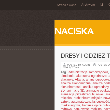
Archiwum
Ivi
K
Strona główna
NACISKA
DRESY I ODZIEŻ
POSTED BY ADMIN
POSTED ON
WYŁĄCZONA
Tagi:
administracja samorządowa
,
akademia
,
akcesoria ogrodnicze
,
akwarele
,
Altana
,
altany ogrodowe
analiza ekonomiczna
,
analiza pod
nieruchomości
,
analiza sprzedaży
2D
,
animacje 3D
,
animacje edukac
aranżacja przestrzeni biurowej
,
ar
miejska
,
architektura miejska no
sztuki
,
automatyczna księgowość
marketingowe
,
badania opinii publi
cyfrowa
,
bankowość mobilna
,
baza