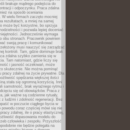
eśli brakuje mądrego podejścia do
ntracji i odpoczynku. Praca zdalna
nież na sposób oceniania
. W wielu firmach zaczęto mocniej
na rezultatach, a mniej na samej
o może być korzystne, bo sprzyja
odzielności i pozwala lepiej doceniać
miejętności. Jednocześnie wymaga
po obu stronach. Pracownik powinien
wać swoją pracę i komunikować
przełożony musi nauczyć się zarządzać
ej kontroli. Tam, gdzie dominuje brak
aca zdalna szybko zamienia się w
cia. Tam natomiast, gdzie liczy się
lność i jasność oczekiwań, może
dzo skutecznie. Nie można pominąć
 pracy zdalnej na życie prywatne. Dla
ożliwość spędzania większej ilości
iną stała się ogromną korzyścią. Inni
li samotność, brak wyraźnego rytmu i
dcięciu się od obowiązków. Praca z
a, jak ważne są codzienne rytuały,
t z ludźmi i zdolność regeneracji. Bez
opaść w poczucie ciągłego bycia w
o powodu coraz częściej mówi się nie
pracy zdalnej, ile o pracy elastycznej,
możliwość dopasowania modelu do
rzeb człowieka i zespołu. Przyszłość
podobnie nie będzie polegała na
orze między biurem a domem.