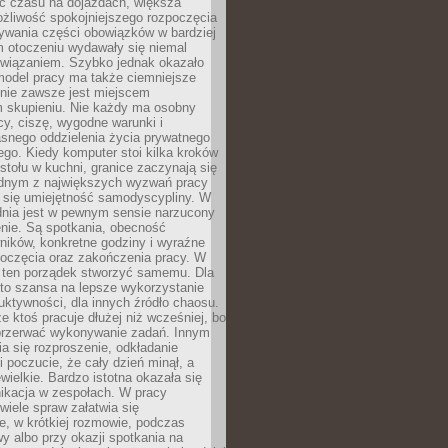
 czasu na dojazdach, większa
żliwość spokojniejszego rozpoczęcia
nywania części obowiązków w bardziej
 otoczeniu wydawały się niemal
związaniem. Szybko jednak okazało
 model pracy ma także ciemniejsze
 nie zawsze jest miejscem
m skupieniu. Nie każdy ma osobny
cy, ciszę, wygodne warunki i
asnego oddzielenia życia prywatnego
go. Kiedy komputer stoi kilka kroków
 stołu w kuchni, granice zaczynają się
ednym z największych wyzwań pracy
a się umiejętność samodyscypliny. W
dnia jest w pewnym sensie narzucony
nie. Są spotkania, obecność
ników, konkretne godziny i wyraźne
poczęcia oraz zakończenia pracy. W
 ten porządek stworzyć samemu. Dla
 to szansa na lepsze wykorzystanie
uktywności, dla innych źródło chaosu.
że ktoś pracuje dłużej niż wcześniej, bo
 przerwać wykonywanie zadań. Innym
a się rozproszenie, odkładanie
 poczucie, że cały dzień minął, a
ewielkie. Bardzo istotna okazała się
ikacja w zespołach. W pracy
 wiele spraw załatwia się
e, w krótkiej rozmowie, podczas
y albo przy okazji spotkania na