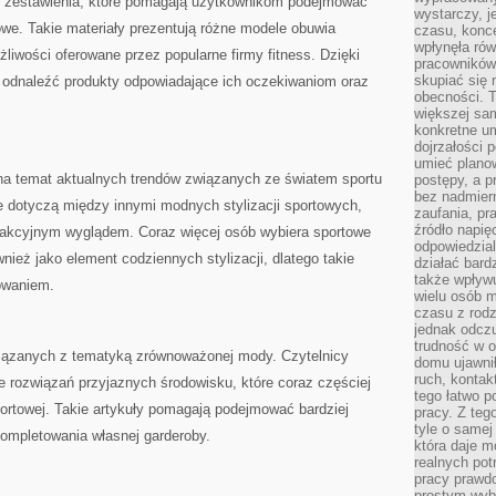
się zestawienia, które pomagają użytkownikom podejmować
wystarczy, j
we. Takie materiały prezentują różne modele obuwia
czasu, konce
wpłynęła rów
liwości oferowane przez popularne firmy fitness. Dzięki
pracowników
skupiać się 
 odnaleźć produkty odpowiadające ich oczekiwaniom oraz
obecności. T
większej sam
konkretne u
dojrzałości 
umieć plano
 na temat aktualnych trendów związanych ze światem sportu
postępy, a 
bez nadmiern
je dotyczą między innymi modnych stylizacji sportowych,
zaufania, pr
źródło napię
rakcyjnym wyglądem. Coraz więcej osób wybiera sportowe
odpowiedzia
ównież jako element codziennych stylizacji, dlatego takie
działać bar
także wpływu
sowaniem.
wielu osób m
czasu z rodz
jednak odczu
trudność w o
wiązanych z tematyką zrównoważonej mody. Czytelnicy
domu ujawnił
ruch, kontak
 rozwiązań przyjaznych środowisku, które coraz częściej
tego łatwo p
portowej. Takie artykuły pomagają podejmować bardziej
pracy. Z teg
tyle o samej 
ompletowania własnej garderoby.
która daje 
realnych pot
pracy prawdo
prostym wyb