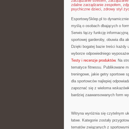
zarządzanie stresem
,
zarządzanie
zdalne zarządzanie zespołem
,
zdj
psychiczne dzieci
,
zdrowy styl ży
EsportowySklep.pl to dynamicznie r
myślą o osobach dbających o form
Serwis łączy funkcję informacyjn
sportowej garderoby, obuwia dla a
Dzięki bogatej bazie treści każd
wyborze odpowiedniego wyposażeni
Testy i recenzje produktów
. Na st
tematyce fitnessu. Publikowane m
treningowe, jakie getry sportowe 
dla sportowców najlepiej odpowia
zapoznać się z wieloma wskazówka
bardziej zaawansowanych form wys
Witryna wyróżnia się czytelnym uk
łatwe. Kategorie zostały przygoto
tematów związanych z sportowymi