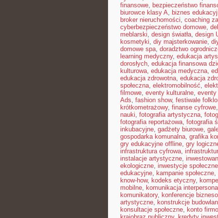
finansowe
,
bezpieczeństwo finans
biurowce klasy A
,
biznes edukacyj
broker nieruchomości
,
coaching z
cyberbezpieczeństwo domowe
,
de
meblarski
,
design światła
,
design 
kosmetyki
,
diy majsterkowanie
,
di
domowe spa
,
doradztwo ogrodnicz
learning medyczny
,
edukacja arty
dorosłych
,
edukacja finansowa dzi
kulturowa
,
edukacja medyczna
,
ed
edukacja zdrowotna
,
edukacja zdr
społeczna
,
elektromobilność
,
elek
filmowe
,
eventy kulturalne
,
eventy 
Ads
,
fashion show
,
festiwale folkl
krótkometrażowy
,
finanse cyfrowe
nauki
,
fotografia artystyczna
,
foto
fotografia reportażowa
,
fotografia 
inkubacyjne
,
gadżety biurowe
,
gal
gospodarka komunalna
,
grafika k
gry edukacyjne offline
,
gry logiczn
infrastruktura cyfrowa
,
infrastrukt
instalacje artystyczne
,
inwestowan
ekologiczne
,
inwestycje społeczne
edukacyjne
,
kampanie społeczne
,
know-how
,
kodeks etyczny
,
kompe
mobilne
,
komunikacja interpersona
komunikatory
,
konferencje biznes
artystyczne
,
konstrukcje budowla
konsultacje społeczne
,
konto firm
krajobraz publiczny
,
kredyty inwes