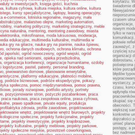
korytarzu. W
waluty w inwestycjach
,
księga gości
,
kuchnia
świadomie db
wa
,
kultura cyfrowa
,
kultura miejska
,
kultura online
,
kultura
Niewyjaśnion
istego
,
kursy specjalistyczne
,
laptopy
,
leasing operacyjny
,
nieporozumie
yka e-commerce
,
lotniska regionalne
,
magazyny
,
mała
czasem utru
abstrakcyjne
,
malarstwo olejne
,
marketing automation
,
organizacje, 
mobilny
,
marketing polityczny
,
marketing strategiczny
,
meble
nowym model
cyna naturalna
,
mentoring
,
mentoring zawodowy
,
miasta
tylko w narz
elektronika
,
mikrofinanse
,
moda luksusowa
,
moderacja
,
komunikacji,
media edukacyjne
,
multimedia kulturalne
,
multimedia w
połowie refl
auka gry na gitarze
,
nauka gry na pianinie
,
nauka śpiewu
,
zauważyć, ż
ro
,
ochrona danych osobowych
,
ochrona klimatu
,
ochrona
częściej sz
ód japoński
,
ogród nowoczesny
,
ogród wiejski
,
ogród
organizacji d
je
,
opieka nad seniorami
,
opieka przedszkolna
,
dobrostanu, 
a
,
organizacja konferencji
,
organizacje humanitarne
,
ozdoby
poświęcona 
ki logistyczne
,
pastel
,
patenty
,
personal branding
,
które porząd
wo
,
piwowarstwo domowe
,
planowanie emerytalne
,
błędów typo
anistyczne
,
platformy edukacyjne
,
płatności mobilne
,
wypracowany
ng
,
podróże biznesowe
,
podróże ekspedycyjne
,
pokazy
wystarczy, j
lityka społeczna
,
pomoc międzynarodowa
,
pomoc prawna
,
czasu, konce
atkowe
,
porady rozwojowe
,
portfolio artysty
,
portrety
wpłynęła rów
we
,
pozycjonowanie stron
,
pożyczki pozabankowe
,
praca
pracowników
,
praca naukowa
,
praca zespołowa online
,
prasa cyfrowa
,
skupiać się 
okalne
,
prawo spadkowe
,
private equity
,
produkcja
obecności. T
profilaktyka zdrowia
,
profile zawodowe
,
projektowanie
większej sam
ojektowanie wnętrz
,
projektowanie wnętrz biurowych
,
projekty
konkretne u
ekologiczne społeczne
,
projekty funkcjonalne
,
projekty
dojrzałości 
tarne
,
projekty inwestycyjne
,
projekty krajobrazowe
,
umieć plano
projekty kulturalne
,
projekty meblowe
,
projekty parkowe
,
postępy, a 
ojekty społeczne miejskie
,
przestrzeń coworkingowa
,
bez nadmiern
publiczna
,
przestrzeń wirtualna
,
przyjazna przestrzeń pracy
,