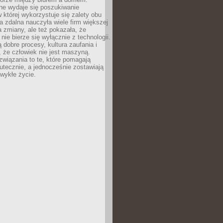
lne wydaje się poszukiwanie
 której wykorzystuje się zalety obu
a zdalna nauczyła wiele firm większej
a zmiany, ale też pokazała, że
nie bierze się wyłącznie z technologii.
 dobre procesy, kultura zaufania i
 że człowiek nie jest maszyną.
związania to te, które pomagają
tecznie, a jednocześnie zostawiają
wykłe życie.