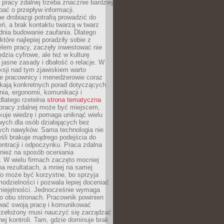
 pracy zdalnej trzeba znacznie bardziej
ać o przepływ informacji.
e drobiazgi potrafią prowadzić do
ń, a brak kontaktu twarzą w twarz
dnia budowanie zaufania. Dlatego
które najlepiej poradziły sobie z
em pracy, zaczęły inwestować nie
ędzia cyfrowe, ale też w kulturę
 jasne zasady i dbałość o relacje. W
eksji nad tym zjawiskiem warto
e pracownicy i menedżerowie coraz
ukają konkretnych porad dotyczących
nia, ergonomii, komunikacji i
dlatego rzetelna
strona tematyczna
pracy zdalnej może być miejscem,
kuje wiedzę i pomaga uniknąć wielu
wych dla osób działających bez
ch nawyków. Sama technologia nie
eśli brakuje mądrego podejścia do
ntracji i odpoczynku. Praca zdalna
nież na sposób oceniania
. W wielu firmach zaczęto mocniej
na rezultatach, a mniej na samej
o może być korzystne, bo sprzyja
odzielności i pozwala lepiej doceniać
miejętności. Jednocześnie wymaga
po obu stronach. Pracownik powinien
wać swoją pracę i komunikować
przełożony musi nauczyć się zarządzać
ej kontroli. Tam, gdzie dominuje brak