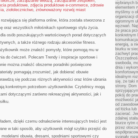
 twórcze
,
zarządzanie wiedzą
,
zarządzanie zespołem
,
wybranych b
ęcia produktowe
,
zdjęcia produktowe e-commerce
,
zdrowie
elementem ry
cia
,
ziołolecznictwo
,
zrównoważony rozwój miast
myślimy o o
organizacji 
ozwijająca się platforma online, która została stworzona z
ogromnym uł
wyzwań. Naj
ę oraz wszystkich miłośnikach sportowego stylu życia.
że praca prz
ą dla osób poszukujących wartościowych porad dotyczących
konkretnym b
komunikacja
ktywnych, a także różnego rodzaju akcesoriów fitness.
energią, a n
biurku w sie
y użytkownik może znaleźć pomysły, które pomogą mu w
zachwyt pra
a do ćwiczeń. Polecam Trendy i inspiracje sportowe i
Oszczędność
swoboda, mo
ronie można znaleźć obszerne poradniki poświęcone
dnia i wyko
ateriały pomagają zrozumieć, jak dobierać obuwie
komfortowym
idealnym ro
sprawdzą się podczas różnych aktywności oraz które ubrania
się, że taki
strony. Dom
dają konkretnym potrzebom użytkowników. Czytelnicy mogą
sprzyjający
mi dotyczącymi zarówno rekreacyjnej aktywności, jak i
pokój do pra
możliwość j
iłku.
od zawodowe
od łóżka lub
zacierać. J
zdalnej stał
ładem, dzięki czemu odnalezienie interesujących treści jest
biurze rytm 
przez otocze
wane w taki sposób, aby użytkownik mógł szybko przejść do
współpracow
 modelami obuwia, dresami, spodniami sportowymi czy
sygnały roz