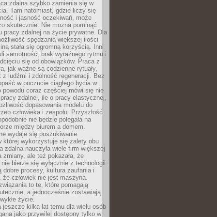
aca zdalna szybko zamienia się w
cia. Tam natomiast, gdzie liczy się
lność i jasność oczekiwań, może
dzo skutecznie. Nie można pominąć
 pracy zdalnej na życie prywatne. Dla
ożliwość spędzania większej ilości
iną stała się ogromną korzyścią. Inni
li samotność, brak wyraźnego rytmu i
dcięciu się od obowiązków. Praca z
a, jak ważne są codzienne rytuały,
t z ludźmi i zdolność regeneracji. Bez
opaść w poczucie ciągłego bycia w
o powodu coraz częściej mówi się nie
pracy zdalnej, ile o pracy elastycznej,
możliwość dopasowania modelu do
rzeb człowieka i zespołu. Przyszłość
podobnie nie będzie polegała na
orze między biurem a domem.
lne wydaje się poszukiwanie
 której wykorzystuje się zalety obu
a zdalna nauczyła wiele firm większej
a zmiany, ale też pokazała, że
nie bierze się wyłącznie z technologii.
 dobre procesy, kultura zaufania i
 że człowiek nie jest maszyną.
związania to te, które pomagają
tecznie, a jednocześnie zostawiają
wykłe życie.
 jeszcze kilka lat temu dla wielu osób
gana jako przywilej dostępny tylko w