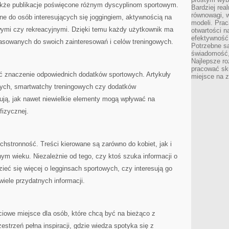
że publikacje poświęcone różnym dyscyplinom sportowym.
Bardziej rea
równowagi, w
ne do osób interesujących się joggingiem, aktywnością na
modeli. Prac
owymi czy rekreacyjnymi. Dzięki temu każdy użytkownik ma
otwartości n
efektywność 
pasowanych do swoich zainteresowań i celów treningowych.
Potrzebne są
świadomość,
Najlepsze ro
pracować sku
ć znaczenie odpowiednich dodatków sportowych. Artykuły
miejsce na z
wych, smartwatchy treningowych czy dodatków
ją, jak nawet niewielkie elementy mogą wpływać na
fizycznej.
chstronność. Treści kierowane są zarówno do kobiet, jak i
m wieku. Niezależnie od tego, czy ktoś szuka informacji o
ieć się więcej o legginsach sportowych, czy interesują go
wiele przydatnych informacji.
iowe miejsce dla osób, które chcą być na bieżąco z
estrzeń pełna inspiracji, gdzie wiedza spotyka się z