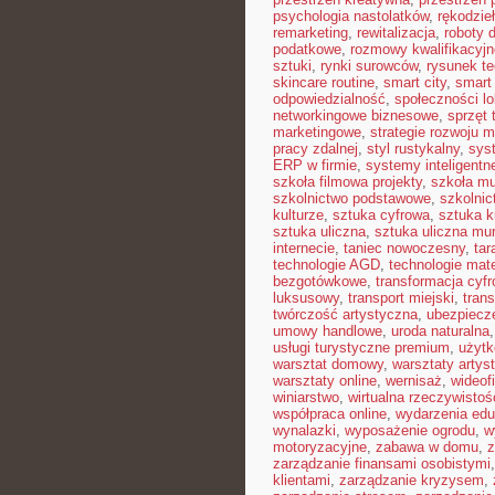
psychologia nastolatków
,
rękodzie
remarketing
,
rewitalizacja
,
roboty
podatkowe
,
rozmowy kwalifikacyjn
sztuki
,
rynki surowców
,
rysunek t
skincare routine
,
smart city
,
smart 
odpowiedzialność
,
społeczności lo
networkingowe biznesowe
,
sprzęt 
marketingowe
,
strategie rozwoju m
pracy zdalnej
,
styl rustykalny
,
sys
ERP w firmie
,
systemy inteligent
szkoła filmowa projekty
,
szkoła m
szkolnictwo podstawowe
,
szkolni
kulturze
,
sztuka cyfrowa
,
sztuka k
sztuka uliczna
,
sztuka uliczna mur
internecie
,
taniec nowoczesny
,
tar
technologie AGD
,
technologie mat
bezgotówkowe
,
transformacja cyf
luksusowy
,
transport miejski
,
trans
twórczość artystyczna
,
ubezpiecz
umowy handlowe
,
uroda naturalna
usługi turystyczne premium
,
użytk
warsztat domowy
,
warsztaty artys
warsztaty online
,
wernisaż
,
wideof
winiarstwo
,
wirtualna rzeczywistoś
współpraca online
,
wydarzenia edu
wynalazki
,
wyposażenie ogrodu
,
w
motoryzacyjne
,
zabawa w domu
,
z
zarządzanie finansami osobistymi
klientami
,
zarządzanie kryzysem
,