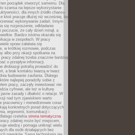
 ten porządek stworzyć samemu. Dla
 to szansa na lepsze wykorzystanie
uktywności, dla innych źródło chaosu.
że ktoś pracuje dłużej niż wcześniej, bo
 przerwać wykonywanie zadań. Innym
a się rozproszenie, odkładanie
 poczucie, że cały dzień minął, a
ewielkie. Bardzo istotna okazała się
ikacja w zespołach. W pracy
 wiele spraw załatwia się
e, w krótkiej rozmowie, podczas
y albo przy okazji spotkania na
 pracy zdalnej trzeba znacznie bardziej
ać o przepływ informacji.
e drobiazgi potrafią prowadzić do
ń, a brak kontaktu twarzą w twarz
dnia budowanie zaufania. Dlatego
które najlepiej poradziły sobie z
em pracy, zaczęły inwestować nie
ędzia cyfrowe, ale też w kulturę
 jasne zasady i dbałość o relacje. W
eksji nad tym zjawiskiem warto
e pracownicy i menedżerowie coraz
ukają konkretnych porad dotyczących
nia, ergonomii, komunikacji i
dlatego rzetelna
strona tematyczna
pracy zdalnej może być miejscem,
kuje wiedzę i pomaga uniknąć wielu
wych dla osób działających bez
ch nawyków. Sama technologia nie