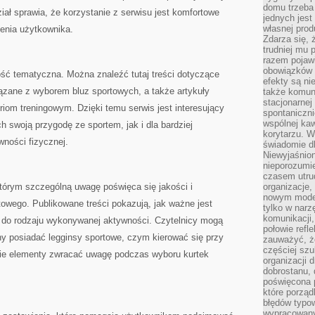
domu trzeba
iał sprawia, że korzystanie z serwisu jest komfortowe
jednych jest
własnej prod
enia użytkownika.
Zdarza się, 
trudniej mu
razem pojawi
obowiązków i
ość tematyczna. Można znaleźć tutaj treści dotyczące
efekty są ni
ązane z wyborem bluz sportowych, a także artykuły
także komun
stacjonarnej
m treningowym. Dzięki temu serwis jest interesujący
spontaniczni
wspólnej kaw
 swoją przygodę ze sportem, jak i dla bardziej
korytarzu. W
ności fizycznej.
świadomie db
Niewyjaśnion
nieporozumie
czasem utru
tórym szczególną uwagę poświęca się jakości i
organizacje, 
nowym model
owego. Publikowane treści pokazują, jak ważne jest
tylko w narz
komunikacji,
 do rodzaju wykonywanej aktywności. Czytelnicy mogą
połowie refl
ny posiadać legginsy sportowe, czym kierować się przy
zauważyć, ż
częściej sz
akie elementy zwracać uwagę podczas wyboru kurtek
organizacji d
dobrostanu, 
poświęcona 
które porząd
błędów typo
wypracowany