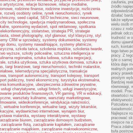
zaufania, pr
ło artystyczne
,
relacje biznesowe
,
relacje medialne
,
źródło napię
 domowe
,
rodzinne finanse
,
rodzinne inwestycje
,
rozliczenia
odpowiedzia
e
,
rozwój osobisty online
,
rynek nieruchomości
,
rynek
działać bar
echniczny
,
seed capital
,
SEO techniczne
,
sieci neuronowe
,
także wpływu
city technologie
,
spedycja międzynarodowa
,
społeczna
wielu osób m
kalne
,
sponsoring wydarzeń
,
spot reklamowy
,
spotkania
czasu z rodz
telekonferencyjny
,
stolarstwo
,
strategia PR
,
strategie
jednak odczu
iasta
,
street photography
,
styl glamour
,
styl klasyczny
,
styl
trudność w o
temy CRM w sprzedaży
,
systemy dokumentów
,
systemy
domu ujawnił
nego domu
,
systemy nawadniające
,
systemy płatnicze
,
ruch, kontak
uzyczna
,
szkoła tańca
,
szkolenia miękkie
,
szkolenia twarde
,
tego łatwo p
ctwo wyższe
,
szkoły policealne
,
sztuczna inteligencja w
pracy. Z teg
ulinarna regionalna
,
sztuka ludowa
,
sztuka negocjacji
,
tyle o samej 
ale
,
sztuka użytkowa
,
sztuka użytkowa domowa
,
sztuka w
która daje 
as
,
targi branżowe
,
targi nieruchomości
,
techniki malarskie
,
realnych pot
eriałowe
,
telemedycyna specjalistyczna
,
transakcje
pracy prawdo
rowa
,
transport autonomiczny
,
transport kolejowy
,
transport
prostym wyb
port publiczny
,
trend ekonomiczny
,
turystyka ekstremalna
,
Bardziej rea
enia komunikacyjne
,
ubezpieczenia zdrowotne prywatne
,
równowagi, w
,
usługi charytatywne
,
usługi fintech
,
usługi inwestycyjne
,
modeli. Prac
owanie produktów finansowych
,
VR gaming
,
VR w edukacji
,
otwartości n
tyczne
,
warsztaty kulinarne
,
warsztaty marketingowe
,
efektywność 
ilmowanie
,
wideokonferencje
,
windykacja należności
,
Potrzebne są
ć
,
wirtualne konferencje
,
wirtualne targi
,
wizyty lekarskie
,
świadomość,
kacyjne
,
wydawnictwo internetowe
,
wynajem biur
,
Najlepsze ro
ystawa malarska
,
wystawy interaktywne
,
wystawy
pracować sku
arządzanie biurem
,
zarządzanie domowym budżetem
,
miejsce na z
,
zarządzanie flotą
,
zarządzanie kapitałem
,
zarządzanie
Praca zdalna
zarządzanie majątkiem
,
zarządzanie makroekonomiczne
,
była postrze