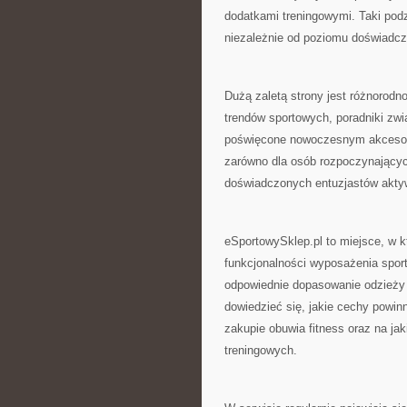
dodatkami treningowymi. Taki podz
niezależnie od poziomu doświadcz
Dużą zaletą strony jest różnorodn
trendów sportowych, poradniki zwi
poświęcone nowoczesnym akcesorio
zarówno dla osób rozpoczynających
doświadczonych entuzjastów aktyw
eSportowySklep.pl to miejsce, w k
funkcjonalności wyposażenia sport
odpowiednie dopasowanie odzieży
dowiedzieć się, jakie cechy powin
zakupie obuwia fitness oraz na j
treningowych.