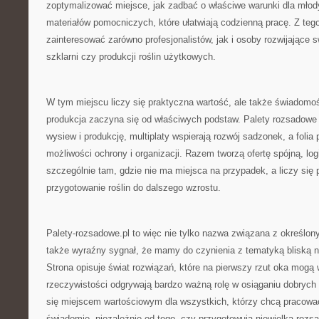
zoptymalizować miejsce, jak zadbać o właściwe warunki dla młodyc
materiałów pomocniczych, które ułatwiają codzienną pracę. Z te
zainteresować zarówno profesjonalistów, jak i osoby rozwijające 
szklarni czy produkcji roślin użytkowych.
W tym miejscu liczy się praktyczna wartość, ale także świadomo
produkcja zaczyna się od właściwych podstaw. Palety rozsadow
wysiew i produkcję, multiplaty wspierają rozwój sadzonek, a folia
możliwości ochrony i organizacji. Razem tworzą ofertę spójną, log
szczególnie tam, gdzie nie ma miejsca na przypadek, a liczy się
przygotowanie roślin do dalszego wzrostu.
Palety-rozsadowe.pl to więc nie tylko nazwa związana z określo
także wyraźny sygnał, że mamy do czynienia z tematyką bliską
Strona opisuje świat rozwiązań, które na pierwszy rzut oka mogą 
rzeczywistości odgrywają bardzo ważną rolę w osiąganiu dobrych 
się miejscem wartościowym dla wszystkich, którzy chcą pracować l
świadomie, niezależnie od tego, czy przygotowują niewielką rozs