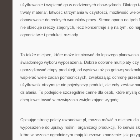
użytkowanie i wspierać go w codziennych obowiązkach. Dlatego t
trwały materiał, łatwość utrzymania w czystości, możliwość wiel
dopasowanie do realnych warunków pracy. Strona oparta na tych fi
nie obiecuje rzeczy zbędnych, lecz koncentruje się na tym, co n
ogrodnictwie i produkcji rozsady.
To także miejsce, które może inspirować do lepszego planowania 
świadomego wyboru wyposażenia. Dobrze dobrane multiplaty czy 
uporządkować etapy produkcji, od wysiewu aż po gotową sadzonkę
wspierać wiele zadań pomocniczych, zwiększając ochronę przestr
użytkownik otrzymuje nie pojedynczy produkt, ale cały zestaw na
działania. To podejście szczególnie cenne dla osób, które myślą o
chcą inwestować w rozwiązania zwiększające wygodę.
Opisując stronę palety-rozsadowe.pl, można mówić o miejscu dla 
wyposażenie do uprawy roślin i organizacji produkcji. To serwis 
które w sezonie ogrodniczym mają kluczowe znaczenie: jak przyg