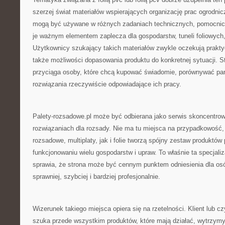
szerzej świat materiałów wspierających organizację prac ogrodnic
mogą być używane w różnych zadaniach technicznych, pomocnicz
je ważnym elementem zaplecza dla gospodarstw, tuneli foliowych,
Użytkownicy szukający takich materiałów zwykle oczekują prakt
także możliwości dopasowania produktu do konkretnej sytuacji. Str
przyciąga osoby, które chcą kupować świadomie, porównywać par
rozwiązania rzeczywiście odpowiadające ich pracy.
Palety-rozsadowe.pl może być odbierana jako serwis skoncentr
rozwiązaniach dla rozsady. Nie ma tu miejsca na przypadkowość,
rozsadowe, multiplaty, jak i folie tworzą spójny zestaw produkt
funkcjonowaniu wielu gospodarstw i upraw. To właśnie ta specjali
sprawia, że strona może być cennym punktem odniesienia dla osó
sprawniej, szybciej i bardziej profesjonalnie.
Wizerunek takiego miejsca opiera się na rzetelności. Klient lub czy
szuka przede wszystkim produktów, które mają działać, wytrzym