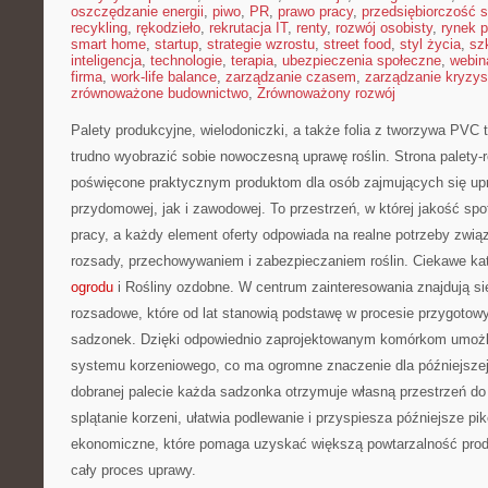
oszczędzanie energii
,
piwo
,
PR
,
prawo pracy
,
przedsiębiorczość 
recykling
,
rękodzieło
,
rekrutacja IT
,
renty
,
rozwój osobisty
,
rynek p
smart home
,
startup
,
strategie wzrostu
,
street food
,
styl życia
,
sz
inteligencja
,
technologie
,
terapia
,
ubezpieczenia społeczne
,
webin
firma
,
work-life balance
,
zarządzanie czasem
,
zarządzanie kryzy
zrównoważone budownictwo
,
Zrównoważony rozwój
Palety produkcyjne, wielodoniczki, a także folia z tworzywa PVC 
trudno wyobrazić sobie nowoczesną uprawę roślin. Strona palety-
poświęcone praktycznym produktom dla osób zajmujących się upra
przydomowej, jak i zawodowej. To przestrzeń, w której jakość spo
pracy, a każdy element oferty odpowiada na realne potrzeby zwi
rozsady, przechowywaniem i zabezpieczaniem roślin. Ciekawe ka
ogrodu
i Rośliny ozdobne. W centrum zainteresowania znajdują s
rozsadowe, które od lat stanowią podstawę w procesie przygotow
sadzonek. Dzięki odpowiednio zaprojektowanym komórkom umożli
systemu korzeniowego, co ma ogromne znaczenie dla późniejszej 
dobranej palecie każda sadzonka otrzymuje własną przestrzeń do
splątanie korzeni, ułatwia podlewanie i przyspiesza późniejsze pi
ekonomiczne, które pomaga uzyskać większą powtarzalność produk
cały proces uprawy.