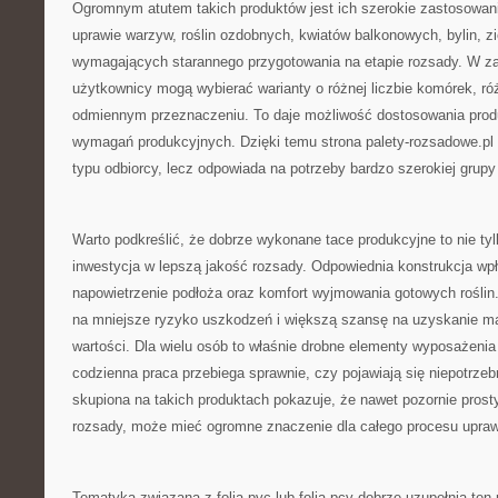
Ogromnym atutem takich produktów jest ich szerokie zastosowa
uprawie warzyw, roślin ozdobnych, kwiatów balkonowych, bylin, zi
wymagających starannego przygotowania na etapie rozsady. W za
użytkownicy mogą wybierać warianty o różnej liczbie komórek, ró
odmiennym przeznaczeniu. To daje możliwość dostosowania prod
wymagań produkcyjnych. Dzięki temu strona palety-rozsadowe.pl 
typu odbiorcy, lecz odpowiada na potrzeby bardzo szerokiej grup
Warto podkreślić, że dobrze wykonane tace produkcyjne to nie tyl
inwestycja w lepszą jakość rozsady. Odpowiednia konstrukcja w
napowietrzenie podłoża oraz komfort wyjmowania gotowych roślin
na mniejsze ryzyko uszkodzeń i większą szansę na uzyskanie mat
wartości. Dla wielu osób to właśnie drobne elementy wyposażenia
codzienna praca przebiega sprawnie, czy pojawiają się niepotrzeb
skupiona na takich produktach pokazuje, że nawet pozornie prosty
rozsady, może mieć ogromne znaczenie dla całego procesu upra
Tematyka związana z folią pvc lub folią pcv dobrze uzupełnia ten 