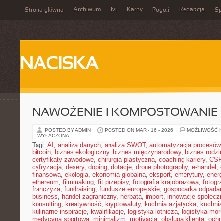
Archiwum
Ivi
Karny
Redakcja
Strona główna
Pogoń
Sp
NACISKA
NAWOŻENIE I KOMPOSTOWANIE
POSTED BY ADMIN
POSTED ON MAR - 16 - 2026
MOŻLIWOŚĆ 
WYŁĄCZONA
Tagi:
AI
,
analiza danych
,
analiza SWOT
,
automatyzacja procesów
bitcoin
,
biznes ekologiczny
,
biznes międzynarodowy
,
biznes rodzi
certyfikaty zawodowe
,
chirurgia plastyczna
,
coaching kariery
,
CS
cyfryzacja
,
desery
,
doping
,
dotacje
,
drone photography
,
e-handel
,
finansowa
,
ekologia
,
ekonomia globalna
,
eksport
,
emerytury
,
ener
ethereum
,
filmmaking
,
fit przepisy
,
fotografia krajobrazowa
,
fotogr
franczyza
,
fundraising
,
fundusze europejskie
,
gospodarka odpada
business
,
handel zagraniczny
,
herbata
,
import
,
innowacje społecz
konsulting
,
kreatywność
,
kryptowaluty
,
kuchnia azjatycka
,
kuchni
kulinarne inspiracje
,
kwalifikacje
,
logistyka lotnicza
,
logistyka mo
medycyna sportowa
,
minimalizm
,
motivacja
,
obsługa klienta
,
ochr