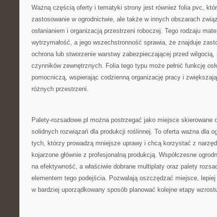
Ważną częścią oferty i tematyki strony jest również folia pvc, któ
zastosowanie w ogrodnictwie, ale także w innych obszarach zwi
osłanianiem i organizacją przestrzeni roboczej. Tego rodzaju mater
wytrzymałość, a jego wszechstronność sprawia, że znajduje zasto
ochrona lub stworzenie warstwy zabezpieczającej przed wilgoci
czynników zewnętrznych. Folia tego typu może pełnić funkcję os
pomocniczą, wspierając codzienną organizację pracy i zwiększaj
różnych przestrzeni.
Palety-rozsadowe.pl można postrzegać jako miejsce skierowane do
solidnych rozwiązań dla produkcji roślinnej. To oferta ważna dla o
tych, którzy prowadzą mniejsze uprawy i chcą korzystać z narzędz
kojarzone głównie z profesjonalną produkcją. Współczesne ogrodn
na efektywność, a właściwie dobrane multiplaty oraz palety rozsa
elementem tego podejścia. Pozwalają oszczędzać miejsce, lepiej 
w bardziej uporządkowany sposób planować kolejne etapy wzrostu 