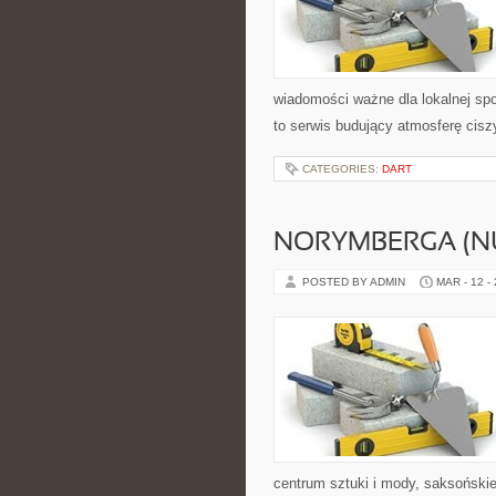
wiadomości ważne dla lokalnej sp
to serwis budujący atmosferę cisz
CATEGORIES:
DART
NORYMBERGA (N
POSTED BY ADMIN
MAR - 12 -
centrum sztuki i mody, saksoński