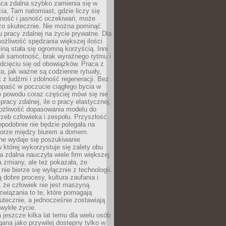
aca zdalna szybko zamienia się w
cia. Tam natomiast, gdzie liczy się
lność i jasność oczekiwań, może
dzo skutecznie. Nie można pominąć
 pracy zdalnej na życie prywatne. Dla
ożliwość spędzania większej ilości
iną stała się ogromną korzyścią. Inni
li samotność, brak wyraźnego rytmu i
dcięciu się od obowiązków. Praca z
a, jak ważne są codzienne rytuały,
t z ludźmi i zdolność regeneracji. Bez
opaść w poczucie ciągłego bycia w
o powodu coraz częściej mówi się nie
pracy zdalnej, ile o pracy elastycznej,
możliwość dopasowania modelu do
rzeb człowieka i zespołu. Przyszłość
podobnie nie będzie polegała na
orze między biurem a domem.
lne wydaje się poszukiwanie
 której wykorzystuje się zalety obu
a zdalna nauczyła wiele firm większej
a zmiany, ale też pokazała, że
nie bierze się wyłącznie z technologii.
 dobre procesy, kultura zaufania i
 że człowiek nie jest maszyną.
związania to te, które pomagają
tecznie, a jednocześnie zostawiają
wykłe życie.
 jeszcze kilka lat temu dla wielu osób
gana jako przywilej dostępny tylko w