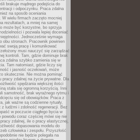
eśli brakuje mądrego podejścia do
ntracji i odpoczynku. Praca zdalna
nież na sposób oceniania
. W wielu firmach zaczęto mocniej
na rezultatach, a mniej na samej
o może być korzystne, bo sprzyja
odzielności i pozwala lepiej doceniać
miejętności. Jednocześnie wymaga
po obu stronach. Pracownik powinien
wać swoją pracę i komunikować
przełożony musi nauczyć się zarządzać
ej kontroli. Tam, gdzie dominuje brak
aca zdalna szybko zamienia się w
cia. Tam natomiast, gdzie liczy się
lność i jasność oczekiwań, może
dzo skutecznie. Nie można pominąć
 pracy zdalnej na życie prywatne. Dla
ożliwość spędzania większej ilości
iną stała się ogromną korzyścią. Inni
li samotność, brak wyraźnego rytmu i
dcięciu się od obowiązków. Praca z
a, jak ważne są codzienne rytuały,
t z ludźmi i zdolność regeneracji. Bez
opaść w poczucie ciągłego bycia w
o powodu coraz częściej mówi się nie
pracy zdalnej, ile o pracy elastycznej,
możliwość dopasowania modelu do
rzeb człowieka i zespołu. Przyszłość
podobnie nie będzie polegała na
orze między biurem a domem.