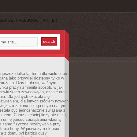
SCRIBE
FACEBOOK
TWITTER
 jeszcze kilka lat temu dla wielu osób
gana jako przywilej dostępny tylko w
ranżach. Dziś stała się ważnym
nku pracy i zmieniła sposób, w jaki
bowiązkach zawodowych, czasie oraz
dnia. Dla jednych okazała się
atwieniem, dla innych źródłem nowych
większa zmiana polega chyba na tym,
estała być jednoznacznie związana z
iurem. Coraz częściej liczy się efekt,
 i umiejętność zarządzania własną
ie samo fizyczne przebywanie przy
dzibie firmy. W pierwszym okresie
cą z domu był bardzo duży.