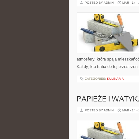
POSTED BY ADMIN
MAR - 14 -
atmosfery, która spaja mieszkańcó
Każdy, kto trafia do tej przestrze
CATEGORIES:
KULINARIA
PAPIEŻE I WATY
POSTED BY ADMIN
MAR - 14 -