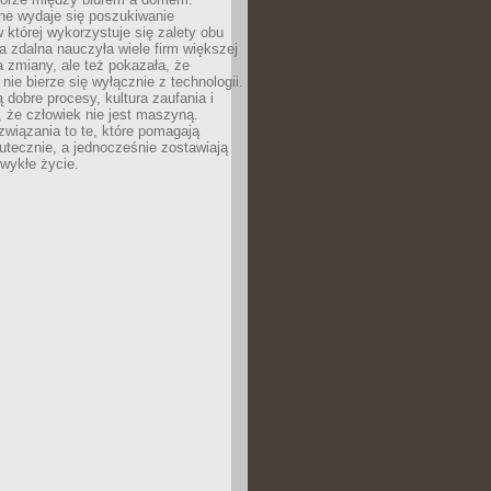
lne wydaje się poszukiwanie
 której wykorzystuje się zalety obu
a zdalna nauczyła wiele firm większej
a zmiany, ale też pokazała, że
nie bierze się wyłącznie z technologii.
 dobre procesy, kultura zaufania i
 że człowiek nie jest maszyną.
związania to te, które pomagają
tecznie, a jednocześnie zostawiają
wykłe życie.