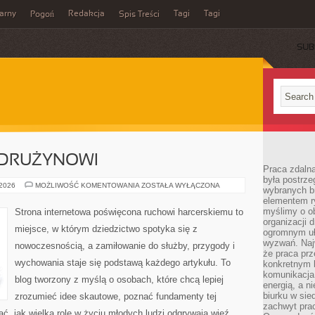
arny
Redakcja
Tagi
Tagi
Pogoń
Spis Treści
SUB
 DRUŻYNOWI
Praca zdalna
była postrze
INSTRUKTORZY
 2026
MOŻLIWOŚĆ KOMENTOWANIA
ZOSTAŁA WYŁĄCZONA
wybranych b
I
elementem ry
DRUŻYNOWI
myślimy o o
Strona internetowa poświęcona ruchowi harcerskiemu to
organizacji 
miejsce, w którym dziedzictwo spotyka się z
ogromnym uł
wyzwań. Naj
nowoczesnością, a zamiłowanie do służby, przygody i
że praca prz
wychowania staje się podstawą każdego artykułu. To
konkretnym b
komunikacja
blog tworzony z myślą o osobach, które chcą lepiej
energią, a n
biurku w sie
zrozumieć idee skautowe, poznać fundamenty tej
zachwyt pra
ć, jak wielką rolę w życiu młodych ludzi odgrywają więź,