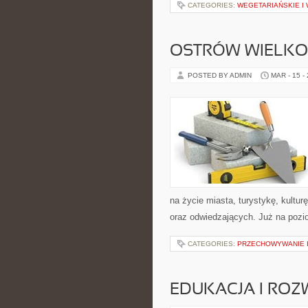
CATEGORIES:
WEGETARIAŃSKIE I
OSTRÓW WIELKO
POSTED BY ADMIN
MAR - 15 -
na życie miasta, turystykę, kultu
oraz odwiedzających. Już na pozio
CATEGORIES:
PRZECHOWYWANIE I
EDUKACJA I ROZ