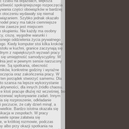
 czasu na dojazdach, większa
żliwość spokojniejszego rozpoczęcia
nywania części obowiązków w bardziej
 otoczeniu wydawały się niemal
związaniem. Szybko jednak okazało
 model pracy ma także ciemniejsze
 nie zawsze jest miejscem
m skupieniu. Nie każdy ma osobny
cy, ciszę, wygodne warunki i
asnego oddzielenia życia prywatnego
go. Kiedy komputer stoi kilka kroków
 stołu w kuchni, granice zaczynają się
ednym z największych wyzwań pracy
a się umiejętność samodyscypliny. W
dnia jest w pewnym sensie narzucony
nie. Są spotkania, obecność
ników, konkretne godziny i wyraźne
poczęcia oraz zakończenia pracy. W
 ten porządek stworzyć samemu. Dla
 to szansa na lepsze wykorzystanie
uktywności, dla innych źródło chaosu.
że ktoś pracuje dłużej niż wcześniej, bo
 przerwać wykonywanie zadań. Innym
a się rozproszenie, odkładanie
 poczucie, że cały dzień minął, a
ewielkie. Bardzo istotna okazała się
ikacja w zespołach. W pracy
 wiele spraw załatwia się
e, w krótkiej rozmowie, podczas
y albo przy okazji spotkania na