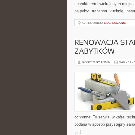
charakterem i wielu innych miejs
na pobyt, transport, kuchnię, insty
CATEGORIES:
ODCHUDZANIE
RENOWACJA STA
ZABYTKÓW
POSTED BY ADMIN
MAR - 11 -
ochronne. To serwis, w której tech
podana w sposób przystępny zarówn
[…]