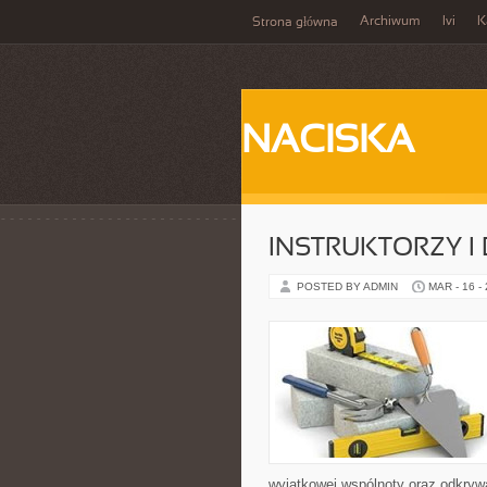
Archiwum
Ivi
K
Strona główna
NACISKA
INSTRUKTORZY I
POSTED BY ADMIN
MAR - 16 -
wyjątkowej wspólnoty oraz odkrywa