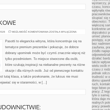
wystarczy, j
czasu, konce
wpłynęła rów
pracowników
skupiać się 
obecności. T
ŻKOWE
większej sam
konkretne u
PREZENTY
 2026
MOŻLIWOŚĆ KOMENTOWANIA
ZOSTAŁA WYŁĄCZONA
dojrzałości 
KSIĄŻKOWE
umieć plano
postępy, a 
Pasotti to elegancka witryna, która koncentruje się na
bez nadmiern
tematyce premium prezentów i pokazuje, że dobrze
zaufania, pr
źródło napię
dobrany upominek może być czymś znacznie więcej niż
odpowiedzia
działać bar
tylko przedmiotem. To miejsce stworzone dla osób,
także wpływu
które szukają inspiracji na niebanalne prezenty na różne
wielu osób m
czasu z rodz
okazje i dla różnych osób. Już od pierwszego kontaktu
jednak odczu
 tutaj klasa, a także przekonanie, że luksus nie musi
trudność w o
domu ujawnił
ejawiać się w staranności, w […]
ruch, kontak
tego łatwo p
pracy. Z teg
tyle o samej 
która daje 
realnych pot
pracy prawdo
UDOWNICTWIE:
prostym wyb