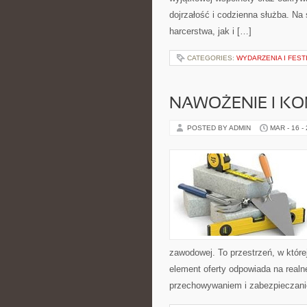
dojrzałość i codzienna służba. Na 
harcerstwa, jak i […]
CATEGORIES:
WYDARZENIA I FEST
NAWOŻENIE I K
POSTED BY ADMIN
MAR - 16 -
zawodowej. To przestrzeń, w które
element oferty odpowiada na real
przechowywaniem i zabezpieczanie