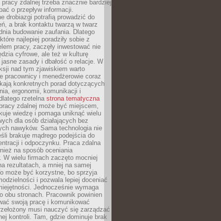
 pracy zdalnej trzeba znacznie bardziej
ać o przepływ informacji.
e drobiazgi potrafią prowadzić do
ń, a brak kontaktu twarzą w twarz
dnia budowanie zaufania. Dlatego
które najlepiej poradziły sobie z
em pracy, zaczęły inwestować nie
ędzia cyfrowe, ale też w kulturę
 jasne zasady i dbałość o relacje. W
eksji nad tym zjawiskiem warto
e pracownicy i menedżerowie coraz
ukają konkretnych porad dotyczących
nia, ergonomii, komunikacji i
dlatego rzetelna
strona tematyczna
pracy zdalnej może być miejscem,
kuje wiedzę i pomaga uniknąć wielu
wych dla osób działających bez
ch nawyków. Sama technologia nie
eśli brakuje mądrego podejścia do
ntracji i odpoczynku. Praca zdalna
nież na sposób oceniania
. W wielu firmach zaczęto mocniej
na rezultatach, a mniej na samej
o może być korzystne, bo sprzyja
odzielności i pozwala lepiej doceniać
miejętności. Jednocześnie wymaga
po obu stronach. Pracownik powinien
wać swoją pracę i komunikować
przełożony musi nauczyć się zarządzać
ej kontroli. Tam, gdzie dominuje brak