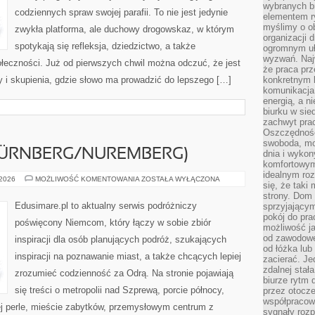
wybranych b
codziennych spraw swojej parafii. To nie jest jedynie
elementem ry
myślimy o o
zwykła platforma, ale duchowy drogowskaz, w którym
organizacji 
spotykają się refleksja, dziedzictwo, a także
ogromnym uł
wyzwań. Naj
ołeczności. Już od pierwszych chwil można odczuć, że jest
że praca prz
y i skupienia, gdzie słowo ma prowadzić do lepszego […]
konkretnym b
komunikacja
energią, a n
biurku w sie
zachwyt pra
Oszczędność
swoboda, mo
ÜRNBERG/NUREMBERG)
dnia i wyko
komfortowym
idealnym ro
NORYMBERGA
 2026
MOŻLIWOŚĆ KOMENTOWANIA
ZOSTAŁA WYŁĄCZONA
się, że taki
(NÜRNBERG/NUREMBERG)
strony. Dom
Edusimare.pl to aktualny serwis podróżniczy
sprzyjający
pokój do pra
poświęcony Niemcom, który łączy w sobie zbiór
możliwość j
od zawodowe
inspiracji dla osób planujących podróż, szukających
od łóżka lub
inspiracji na poznawanie miast, a także chcących lepiej
zacierać. J
zdalnej stał
zrozumieć codzienność za Odrą. Na stronie pojawiają
biurze rytm 
się treści o metropolii nad Szprewą, porcie północy,
przez otocze
współpracow
ej perle, mieście zabytków, przemysłowym centrum z
sygnały roz