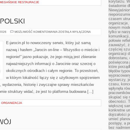
korytarzu. W
 WEGAŃSKIE RESTAURACJE
świadomie db
Niewyjaśnion
nieporozumie
czasem utru
POLSKI
organizacje, 
nowym model
tylko w narz
OSTRÓW
 2026
MOŻLIWOŚĆ KOMENTOWANIA
ZOSTAŁA WYŁĄCZONA
WIELKOPOLSKI
komunikacji,
połowie refl
E-jarocin.pl to nowoczesny serwis, który już samą
zauważyć, ż
częściej sz
nazwą i hasłem „Jarocin on-line – Wszystko o mieście i
organizacji d
regionie!” jasno pokazuje, że jego misją jest zbieranie
dobrostanu, 
poświęcona 
najważniejszych informacji o Jarocinie oraz szerzej o
które porząd
okolicznych ośrodkach i całym regionie. To przestrzeń,
błędów typo
wypracowany
w którym lokalność łączy się z użytkowym spojrzeniem
wystarczy, j
czasu, konce
rę, wydarzenia, historię i zwyczajne sprawy mieszkańców
wpłynęła rów
mie struktury widać, że jest to platforma budowana […]
pracowników
skupiać się 
obecności. T
 ORGANIZACJA
większej sam
konkretne u
dojrzałości 
umieć plano
WÓJ
postępy, a 
bez nadmiern