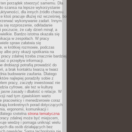
 ten porządek stworzyć samemu. Dla
 to szansa na lepsze wykorzystanie
uktywności, dla innych źródło chaosu.
że ktoś pracuje dłużej niż wcześniej, bo
 przerwać wykonywanie zadań. Innym
a się rozproszenie, odkładanie
 poczucie, że cały dzień minął, a
ewielkie. Bardzo istotna okazała się
ikacja w zespołach. W pracy
 wiele spraw załatwia się
e, w krótkiej rozmowie, podczas
y albo przy okazji spotkania na
 pracy zdalnej trzeba znacznie bardziej
ać o przepływ informacji.
e drobiazgi potrafią prowadzić do
ń, a brak kontaktu twarzą w twarz
dnia budowanie zaufania. Dlatego
które najlepiej poradziły sobie z
em pracy, zaczęły inwestować nie
ędzia cyfrowe, ale też w kulturę
 jasne zasady i dbałość o relacje. W
eksji nad tym zjawiskiem warto
e pracownicy i menedżerowie coraz
ukają konkretnych porad dotyczących
nia, ergonomii, komunikacji i
dlatego rzetelna
strona tematyczna
pracy zdalnej może być miejscem,
kuje wiedzę i pomaga uniknąć wielu
wych dla osób działających bez
ch nawyków. Sama technologia nie