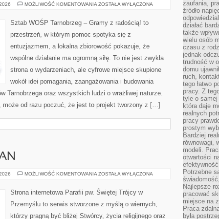
zaufania, pr
EDUKACJA
 2026
MOŻLIWOŚĆ KOMENTOWANIA
ZOSTAŁA WYŁĄCZONA
I
źródło napię
ROZWÓJ
odpowiedzia
Sztab WOŚP Tarnobrzeg – Gramy z radością! to
działać bar
także wpływu
przestrzeń, w którym pomoc spotyka się z
wielu osób m
entuzjazmem, a lokalna zbiorowość pokazuje, że
czasu z rodz
jednak odczu
wspólne działanie ma ogromną siłę. To nie jest zwykła
trudność w o
domu ujawnił
strona o wydarzeniach, ale cyfrowe miejsce skupione
ruch, kontak
wokół idei pomagania, zaangażowania i budowania
tego łatwo p
pracy. Z teg
w Tarnobrzega oraz wszystkich ludzi o wrażliwej naturze.
tyle o samej 
ni, może od razu poczuć, że jest to projekt tworzony z […]
która daje 
realnych pot
pracy prawdo
prostym wyb
Bardziej rea
równowagi, w
modeli. Prac
KAN
otwartości n
efektywność 
Potrzebne są
PAPIEŻE
 2026
MOŻLIWOŚĆ KOMENTOWANIA
ZOSTAŁA WYŁĄCZONA
świadomość,
I
WATYKAN
Najlepsze ro
Strona internetowa Parafii pw. Świętej Trójcy w
pracować sku
miejsce na z
Przemyślu to serwis stworzone z myślą o wiernych,
Praca zdalna
którzy pragną być bliżej Stwórcy, życia religijnego oraz
była postrze