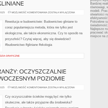
LINIANE
Bardziej rea
równowagi, w
modeli. Prac
REWOLUCJA
 2025
MOŻLIWOŚĆ KOMENTOWANIA
ZOSTAŁA WYŁĄCZONA
otwartości n
W
BUDOWNICTWIE:
efektywność 
BUDOWNICTWO
Rewolucja w budownictwie: Budownictwo gliniane to
Potrzebne są
GLINIANE
świadomość,
coraz popularniejsza metoda, która nie tylko jest
Najlepsze ro
pracować sku
ekologiczna, ale także ekonomiczna. Czy to sposób na
miejsce na z
przyszłość? Czytaj więcej, aby się dowiedzieć!
#budownictwo #gliniane #ekologia
DZIA GRAFICZNE
RANŻY: OCZYSZCZALNIE
WOCZESNYM POZIOMIE
REWOLUCJA
2025
MOŻLIWOŚĆ KOMENTOWANIA
ZOSTAŁA WYŁĄCZONA
W
BRANŻY:
OCZYSZCZALNIE
Czy oczyszczalnie ścieków mogą być nie tylko
ŚCIEKÓW
NA
skuteczne, ale także przyjazne dla środowiska?
NOWOCZESNYM
POZIOMIE