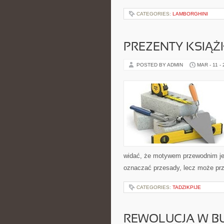
CATEGORIES:
LAMBORGHINI
PREZENTY KSIĄ
POSTED BY ADMIN
MAR - 11 -
widać, że motywem przewodnim jest
oznaczać przesady, lecz może prz
CATEGORIES:
TADZIKPIJE
REWOLUCJA W B