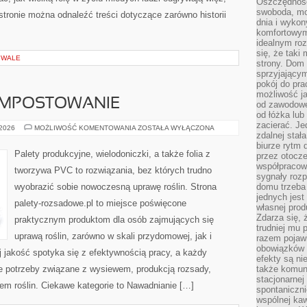
Oszczędność
swoboda, mo
stronie można odnaleźć treści dotyczące zarówno historii
dnia i wyko
komfortowym
idealnym ro
się, że taki
IWALE
strony. Dom
sprzyjający
pokój do pra
możliwość j
OMPOSTOWANIE
od zawodowe
od łóżka lub
zacierać. J
NAWOŻENIE
 2026
MOŻLIWOŚĆ KOMENTOWANIA
ZOSTAŁA WYŁĄCZONA
zdalnej stał
I
KOMPOSTOWANIE
biurze rytm 
Palety produkcyjne, wielodoniczki, a także folia z
przez otocze
współpracow
tworzywa PVC to rozwiązania, bez których trudno
sygnały roz
wyobrazić sobie nowoczesną uprawę roślin. Strona
domu trzeba
jednych jest
palety-rozsadowe.pl to miejsce poświęcone
własnej prod
Zdarza się, 
praktycznym produktom dla osób zajmujących się
trudniej mu
uprawą roślin, zarówno w skali przydomowej, jak i
razem pojawi
obowiązków i
j jakość spotyka się z efektywnością pracy, a każdy
efekty są ni
ne potrzeby związane z wysiewem, produkcją rozsady,
także komun
stacjonarnej
m roślin. Ciekawe kategorie to Nawadnianie […]
spontaniczni
wspólnej kaw