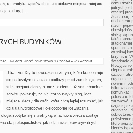
domu trzeba
cach, a tematyka wpisów obejmuje ciekawe miejsca, miejsca
jednych jest
tucje kultury, […]
własnej prod
Zdarza się, 
trudniej mu
razem pojawi
obowiązków i
efekty są ni
także komun
RYCH BUDYNKÓW I
stacjonarnej
spontaniczni
wspólnej kaw
korytarzu. W
świadomie db
RENOWACJA
 2026
MOŻLIWOŚĆ KOMENTOWANIA
ZOSTAŁA WYŁĄCZONA
STARYCH
Niewyjaśnion
BUDYNKÓW
nieporozumie
I
Ultra-Ever Dry to nowoczesna witryna, która koncentruje
czasem utru
ZABYTKÓW
organizacje, 
się na trwałym osłanianiu podłoży przed zamoknięciem,
nowym model
substancjami oleistymi oraz brudem. Już sam charakter
tylko w narz
komunikacji,
serwisu pokazuje, że nie jest to zwykły blog, lecz
połowie refl
miejsce wiedzy dla osób, które chcą lepiej rozumieć, jak
zauważyć, ż
częściej sz
działają hydrofobowe i olejoodporne rozwiązania
organizacji d
dobrostanu, 
nologia spotyka się z praktyką, a fachowa wiedza zostaje
poświęcona 
o dla profesjonalistów, jak i dla inwestorów prywatnych.
które porząd
błędów typo
wypracowany