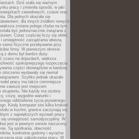
ranżach. Dziś stała się ważnym
nku pracy i zmieniła sposób, w jaki
bowiązkach zawodowych, czasie oraz
dnia. Dla jednych okazała się
atwieniem, dla innych źródłem nowych
większa zmiana polega chyba na tym,
estała być jednoznacznie związana z
iurem. Coraz częściej liczy się efekt,
 i umiejętność zarządzania własną
ie samo fizyczne przebywanie przy
dzibie firmy. W pierwszym okresie
cą z domu był bardzo duży.
 czasu na dojazdach, większa
żliwość spokojniejszego rozpoczęcia
nywania części obowiązków w bardziej
 otoczeniu wydawały się niemal
związaniem. Szybko jednak okazało
 model pracy ma także ciemniejsze
 nie zawsze jest miejscem
m skupieniu. Nie każdy ma osobny
cy, ciszę, wygodne warunki i
asnego oddzielenia życia prywatnego
go. Kiedy komputer stoi kilka kroków
 stołu w kuchni, granice zaczynają się
ednym z największych wyzwań pracy
a się umiejętność samodyscypliny. W
dnia jest w pewnym sensie narzucony
nie. Są spotkania, obecność
ników, konkretne godziny i wyraźne
poczęcia oraz zakończenia pracy. W