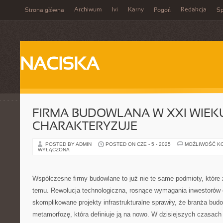
Archiwum
Ivi
Karny
Redakcja
Strona główna
Pogoń
Sp
NACISKA
FIRMA BUDOWLANA W XXI WIEKU
CHARAKTERYZUJE
POSTED BY ADMIN
POSTED ON CZE - 5 - 2025
MOŻLIWOŚĆ K
WYŁĄCZONA
Współczesne firmy budowlane to już nie te same podmioty, które
temu. Rewolucja technologiczna, rosnące wymagania inwestorów o
skomplikowane projekty infrastrukturalne sprawiły, że branża bud
metamorfozę, która definiuje ją na nowo. W dzisiejszych czasach