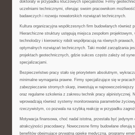
doktoraty w przypadku kluczowych specjalistów. Firmy geotechni
uczelniami technicznymi, oferując swoim pracownikom możliwość 
badawczych i rozwoju nowatorskich rozwiązań technicznych.
Kultura organizacyjna współczesnych firm budowlanych również p
Hierarchiczne struktury ustępują miejsca zespołom projektowym, 
technolodzy i kierownicy robót współpracują na równych prawach,
optymalnych rozwiązań technicznych. Taki model zarządzania jes
projektach geotechnicznych, gdzie sukces często zależy od syne
specjalizacjami.
Bezpieczeństwo pracy stało się priorytetem absolutnym, wykrac
minimalne wymagania prawne. Firmy specjalizujące się w pracach
zabezpieczanie stromych skarp, inwestują w najnowocześniejszy 
oraz regularne szkolenia z zakresu technik pracy alpinistycznej. 
wprowadzają również systemy monitorowania parametrów życiow
rzeczywistym, co pozwala na szybką reakcję w przypadku zagroż
Motywacja finansowa, choć nadal istotna, przestała być jedyny
atrakcyjności pracodawcy. Nowoczesne firmy budowlane oferują 
benefitów obejmujące prywatną opiekę medyczną, programy emery