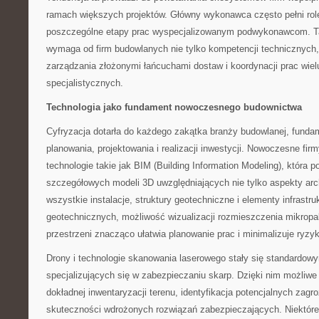
ramach większych projektów. Główny wykonawca często pełni rolę
poszczególne etapy prac wyspecjalizowanym podwykonawcom. T
wymaga od firm budowlanych nie tylko kompetencji technicznych,
zarządzania złożonymi łańcuchami dostaw i koordynacji prac wie
specjalistycznych.
Technologia jako fundament nowoczesnego budownictwa
Cyfryzacja dotarła do każdego zakątka branży budowlanej, funda
planowania, projektowania i realizacji inwestycji. Nowoczesne fi
technologie takie jak BIM (Building Information Modeling), która 
szczegółowych modeli 3D uwzględniających nie tylko aspekty arch
wszystkie instalacje, struktury geotechniczne i elementy infrastr
geotechnicznych, możliwość wizualizacji rozmieszczenia mikropa
przestrzeni znacząco ułatwia planowanie prac i minimalizuje ry
Drony i technologie skanowania laserowego stały się standardo
specjalizujących się w zabezpieczaniu skarp. Dzięki nim możliwe
dokładnej inwentaryzacji terenu, identyfikacja potencjalnych zagr
skuteczności wdrożonych rozwiązań zabezpieczających. Niektóre f