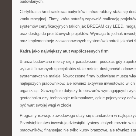
budowlanych.
Certyfikacja środowiskowa budynków i infrastruktury stała się d
konkurencyjnej. Firmy, które potrafią zapewnić realizację projek
systemów certyfikacyjnych takich jak BREEAM czy LEED, mogą 
oraz dostęp do prestiżowych projektów. Wymaga to jednak inwest
oraz implementację zaawansowanych systemów kontroli jakości 
Kadra jako największy atut współczesnych firm
Branża budowlana mierzy się z paradoksem: podczas gdy zapotr
wykwalifikowanych specjalistów stale rośnie, dostępność odpowi
systematycznie maleje. Nowoczesne firmy budowlane muszą więc
najlepszych pracowników, ale również aktywnie inwestować w ich 
organizacji. Szczególnie dotyczy to obszarów wymagających wysoki
geotechnika czy technologie mikropalowe, gdzie pojedynczy doś
być wart swojej wagi w złocie.
Programy rozwoju zawodowego stały się standardem w najlepszy
Przedsiębiorstwa inwestują dziesiątki tysięcy złotych rocznie w s
pracowników, finansując nie tylko kursy branżowe, ale również s