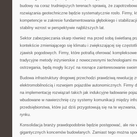
budowy na coraz trudniejszych terenach sprawią, że zapotrzebo
rozwiązania geotechniczne będzie systematycznie rosło. Firmy, któ
kompetencje w zakresie fundamentowania głębokiego i stabilizacj
stabilny wzrost w perspektywie najbliższych lat.
Sektor zabezpieczania skarp również ma przed sobą świetlaną pr
kontekście zmieniającego się klimatu i zwiększającej się częstot
zjawisk pogodowych. Firmy, które potrafią oferować kompleksowe
tradycyjne metody inżynierskie z nowoczesnymi technologiami mo
ostrzegania, będą mogły liczyć na rosnące zainteresowanie swoim
Budowa infrastruktury drogowej przechodzi prawdziwą rewolucję 
elektromobilnością i rozwojem pojazdów autonomicznych. Firmy
na implementację rozwiązań takich jak indukcyjne ładowanie poj
wbudowane w nawierzchnię czy systemy komunikacji między infra
przedsiębiorstwa, które już dziś przygotowują się na te wyzwania,
rynku.
Konsolidacja branży prawdopodobnie będzie postępować, ale nie
gigantycznych koncernów budowlanych. Zamiast tego można spodz