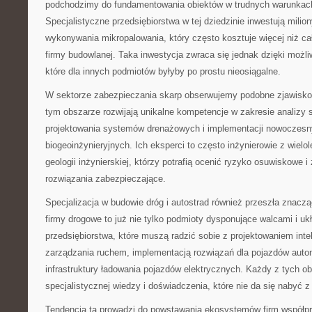
podchodzimy do fundamentowania obiektów w trudnych warunkac
Specjalistyczne przedsiębiorstwa w tej dziedzinie inwestują milio
wykonywania mikropalowania, który często kosztuje więcej niż ca
firmy budowlanej. Taka inwestycja zwraca się jednak dzięki możliw
które dla innych podmiotów byłyby po prostu nieosiągalne.
W sektorze zabezpieczania skarp obserwujemy podobne zjawisko.
tym obszarze rozwijają unikalne kompetencje w zakresie analizy 
projektowania systemów drenażowych i implementacji nowoczesn
biogeoinżynieryjnych. Ich eksperci to często inżynierowie z wiel
geologii inżynierskiej, którzy potrafią ocenić ryzyko osuwiskowe 
rozwiązania zabezpieczające.
Specjalizacja w budowie dróg i autostrad również przeszła znac
firmy drogowe to już nie tylko podmioty dysponujące walcami i uk
przedsiębiorstwa, które muszą radzić sobie z projektowaniem int
zarządzania ruchem, implementacją rozwiązań dla pojazdów aut
infrastruktury ładowania pojazdów elektrycznych. Każdy z tych
specjalistycznej wiedzy i doświadczenia, które nie da się nabyć z
Tendencja ta prowadzi do powstawania ekosystemów firm współp