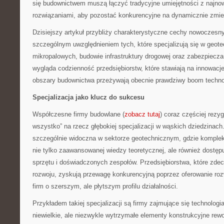
się budownictwem muszą łączyć tradycyjne umiejętności z najno
rozwiązaniami, aby pozostać konkurencyjne na dynamicznie zmie
Dzisiejszy artykuł przybliży charakterystyczne cechy nowoczesn
szczególnym uwzględnieniem tych, które specjalizują się w geote
mikropalowych, budowie infrastruktury drogowej oraz zabezpiecza
wygląda codzienność przedsiębiorstw, które stawiają na innowacje
obszary budownictwa przeżywają obecnie prawdziwy boom techno
Specjalizacja jako klucz do sukcesu
Współczesne firmy budowlane (
zobacz tutaj
) coraz częściej rezy
wszystko” na rzecz głębokiej specjalizacji w wąskich dziedzinach.
szczególnie widoczna w sektorze geotechnicznym, gdzie kompl
nie tylko zaawansowanej wiedzy teoretycznej, ale również dostęp
sprzętu i doświadczonych zespołów. Przedsiębiorstwa, które zdec
rozwoju, zyskują przewagę konkurencyjną poprzez oferowanie roz
firm o szerszym, ale płytszym profilu działalności.
Przykładem takiej specjalizacji są firmy zajmujące się technolog
niewielkie, ale niezwykle wytrzymałe elementy konstrukcyjne rewo