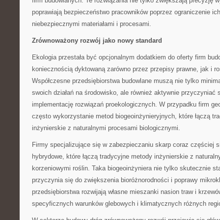
firm budowlanych. Te rozwiązania nie tylko zwiększają precyzję w
poprawiają bezpieczeństwo pracowników poprzez ograniczenie ich 
niebezpiecznymi materiałami i procesami.
Zrównoważony rozwój jako nowy standard
Ekologia przestała być opcjonalnym dodatkiem do oferty firm bud
koniecznością dyktowaną zarówno przez przepisy prawne, jak i ro
Współczesne przedsiębiorstwa budowlane muszą nie tylko minim
swoich działań na środowisko, ale również aktywnie przyczyniać 
implementację rozwiązań proekologicznych. W przypadku firm ge
często wykorzystanie metod biogeoinżynieryjnych, które łączą tr
inżynierskie z naturalnymi procesami biologicznymi.
Firmy specjalizujące się w zabezpieczaniu skarp coraz częściej s
hybrydowe, które łączą tradycyjne metody inżynierskie z natural
korzeniowymi roślin. Taka biogeoinżyniera nie tylko skutecznie sta
przyczynia się do zwiększenia bioróżnorodności i poprawy mikrokl
przedsiębiorstwa rozwijają własne mieszanki nasion traw i krze
specyficznych warunków glebowych i klimatycznych różnych regi