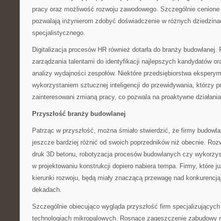
pracy oraz możliwość rozwoju zawodowego. Szczególnie cenione 
pozwalają inżynierom zdobyć doświadczenie w różnych dziedzin
specjalistycznego.
Digitalizacja procesów HR również dotarła do branży budowlanej.
zarządzania talentami do identyfikacji najlepszych kandydatów o
analizy wydajności zespołów. Niektóre przedsiębiorstwa eksperym
wykorzystaniem sztucznej inteligencji do przewidywania, którzy
zainteresowani zmianą pracy, co pozwala na proaktywne działania
Przyszłość branży budowlanej
Patrząc w przyszłość, można śmiało stwierdzić, że firmy budowl
jeszcze bardziej różnić od swoich poprzedników niż obecnie. Rozwó
druk 3D betonu, robotyzacja procesów budowlanych czy wykorzysta
w projektowaniu konstrukcji dopiero nabiera tempa. Firmy, które ju
kierunki rozwoju, będą miały znaczącą przewagę nad konkurenc
dekadach.
Szczególnie obiecująco wygląda przyszłość firm specjalizujących 
technologiach mikropalowych. Rosnące zagęszczenie zabudowy m