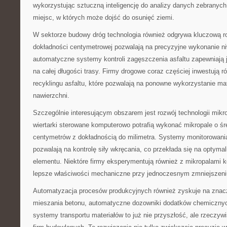
wykorzystując sztuczną inteligencję do analizy danych zebranych
miejsc, w których może dojść do osunięć ziemi.
W sektorze budowy dróg technologia również odgrywa kluczową 
dokładności centymetrowej pozwalają na precyzyjne wykonanie niw
automatyczne systemy kontroli zagęszczenia asfaltu zapewniają j
na całej długości trasy. Firmy drogowe coraz częściej inwestują r
recyklingu asfaltu, które pozwalają na ponowne wykorzystanie mat
nawierzchni.
Szczególnie interesującym obszarem jest rozwój technologii mi
wiertarki sterowane komputerowo potrafią wykonać mikropale o śr
centymetrów z dokładnością do milimetra. Systemy monitorowani
pozwalają na kontrolę siły wkręcania, co przekłada się na optyma
elementu. Niektóre firmy eksperymentują również z mikropalami 
lepsze właściwości mechaniczne przy jednoczesnym zmniejszeniu
Automatyzacja procesów produkcyjnych również zyskuje na zna
mieszania betonu, automatyczne dozowniki dodatków chemiczny
systemy transportu materiałów to już nie przyszłość, ale rzeczy