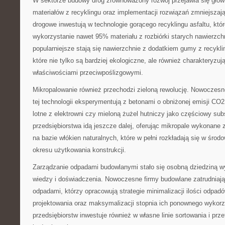
W sektorze budowy dróg zrównoważony rozwój przejawia się głów
materiałów z recyklingu oraz implementacji rozwiązań zmniejsza
drogowe inwestują w technologie gorącego recyklingu asfaltu, kt
wykorzystanie nawet 95% materiału z rozbiórki starych nawierzch
popularniejsze stają się nawierzchnie z dodatkiem gumy z recyk
które nie tylko są bardziej ekologiczne, ale również charakteryzuj
właściwościami przeciwpoślizgowymi.
Mikropalowanie również przechodzi zieloną rewolucję. Nowoczesne
tej technologii eksperymentują z betonami o obniżonej emisji CO
lotne z elektrowni czy mieloną żużel hutniczy jako częściowy sub
przedsiębiorstwa idą jeszcze dalej, oferując mikropale wykonan
na bazie włókien naturalnych, które w pełni rozkładają się w śro
okresu użytkowania konstrukcji.
Zarządzanie odpadami budowlanymi stało się osobną dziedziną w
wiedzy i doświadczenia. Nowoczesne firmy budowlane zatrudniają 
odpadami, którzy opracowują strategie minimalizacji ilości odpadó
projektowania oraz maksymalizacji stopnia ich ponownego wykorz
przedsiębiorstw inwestuje również w własne linie sortowania i pr