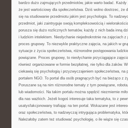
bardzo dużo zajmujących przedmiotów, jakie warto badać. Każdy z
że jest wartościowy dla społeczeństwa. Dziś wolno dostrzec, że 
się na studiowanie przedmiotu jakim jest psychologia. To nadzwyc
przedmiot, jaki zaintryguje swoją kompleksowością i wielorakości
porusza się dużo rozlicznych tematów, każdy z nich bada inną dz
i ludzkim intelektem. Niesłychanie niejednokrotnie na zajęciach z 
proces grupowy. To niezwykle praktyczne zajęcia, na jakich w gr
sytuacje z życia społeczeństwa, różnorodne postępowania ludzkie
powiązane. Proces grupowy, to niesłychanie przyciągające zajęcia
również organizowane w formie bezpłatnej, nie tylko dla żaków. W
ciekawią się psychologią i przyzwyczajeniem społeczeństwa, na
portalem NGO. To portal dla osób pragnących być na bieżąco z 
Poruszane są na nim różnorodne tematy z tym powiązane, robota,
lub wiadomości. Na takim portalu można spędzić niezmiernie miło
dla nas ważkich. Jeżeli kogoś interesuje taka tematyka, to z pew
usatysfakcjonowany trafiając na ten portal. Wskazane jest intere
oraz społeczeństwa, to nadzwyczaj intrygująca problematyka, któ
Należałoby zatem też studiować psychologię, o ile wiąże się cza