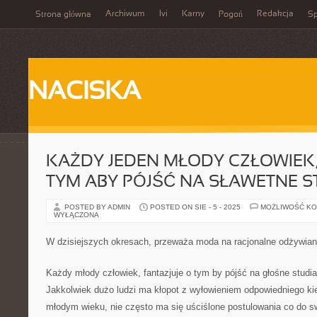
Archiwum
Ivi
Karny
Redakcja
Strona główna
Pogoń
Sp
NACISKA
KAŻDY JEDEN MŁODY CZŁOWIEK
TYM ABY PÓJŚĆ NA SŁAWETNE S
POSTED BY ADMIN
POSTED ON SIE - 5 - 2025
MOŻLIWOŚĆ K
WYŁĄCZONA
W dzisiejszych okresach, przeważa moda na racjonalne odżywiani
Każdy młody człowiek, fantazjuje o tym by pójść na głośne studi
Jakkolwiek dużo ludzi ma kłopot z wyłowieniem odpowiedniego kie
młodym wieku, nie często ma się uściślone postulowania co do swo