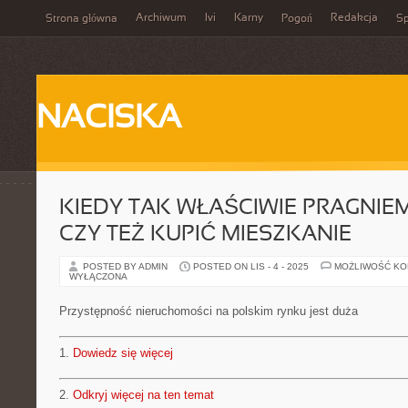
Archiwum
Ivi
Karny
Redakcja
Strona główna
Pogoń
Sp
NACISKA
KIEDY TAK WŁAŚCIWIE PRAGNIE
CZY TEŻ KUPIĆ MIESZKANIE
POSTED BY ADMIN
POSTED ON LIS - 4 - 2025
MOŻLIWOŚĆ K
WYŁĄCZONA
Przystępność nieruchomości na polskim rynku jest duża
1.
Dowiedz się więcej
2.
Odkryj więcej na ten temat