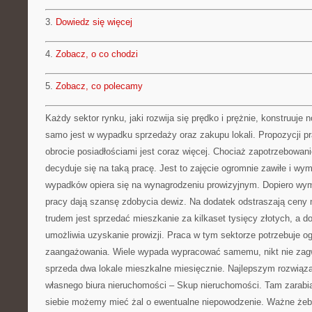
3.
Dowiedz się więcej
4.
Zobacz, o co chodzi
5.
Zobacz, co polecamy
Każdy sektor rynku, jaki rozwija się prędko i prężnie, konstruuje
samo jest w wypadku sprzedaży oraz zakupu lokali. Propozycji p
obrocie posiadłościami jest coraz więcej. Chociaż zapotrzebowani
decyduje się na taką pracę. Jest to zajęcie ogromnie zawiłe i w
wypadków opiera się na wynagrodzeniu prowizyjnym. Dopiero wy
pracy dają szansę zdobycia dewiz. Na dodatek odstraszają ceny m
trudem jest sprzedać mieszkanie za kilkaset tysięcy złotych, a 
umożliwia uzyskanie prowizji. Praca w tym sektorze potrzebuje og
zaangażowania. Wiele wypada wypracować samemu, nikt nie zagw
sprzeda dwa lokale mieszkalne miesięcznie. Najlepszym rozwiąza
własnego biura nieruchomości – Skup nieruchomości. Tam zarabia
siebie możemy mieć żal o ewentualne niepowodzenie. Ważne żeby 