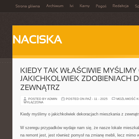
Archiwum
Ivi
Karny
Redakcja
Strona główna
Pogoń
Sp
NACISKA
KIEDY TAK WŁAŚCIWIE MYŚLIMY
JAKICHKOLWIEK ZDOBIENIACH 
ZEWNĄTRZ
POSTED BY ADMIN
POSTED ON PAŹ - 11 - 2025
MOŻLIWOŚĆ 
WYŁĄCZONA
Kiedy myślimy o jakichkolwiek dekoracjach mieszkania z zewnątr
W szeregu przypadków wydaje nam się, że nasze lokale mieszkaln
na remont jest, jest również pomysł na zmianę mebli, lecz mimo 