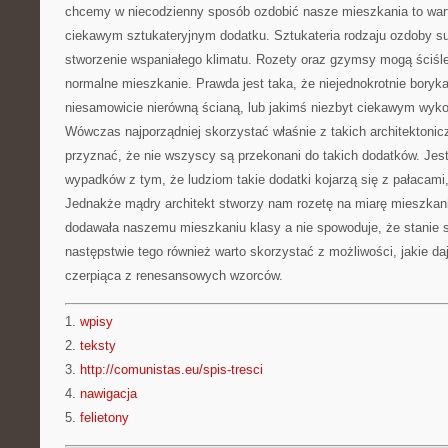
chcemy w niecodzienny sposób ozdobić nasze mieszkania to war
ciekawym sztukateryjnym dodatku. Sztukateria rodzaju ozdoby su
stworzenie wspaniałego klimatu. Rozety oraz gzymsy mogą ściśl
normalne mieszkanie. Prawda jest taka, że niejednokrotnie boryk
niesamowicie nierówną ścianą, lub jakimś niezbyt ciekawym wy
Wówczas najporządniej skorzystać właśnie z takich architektoni
przyznać, że nie wszyscy są przekonani do takich dodatków. Jes
wypadków z tym, że ludziom takie dodatki kojarzą się z pałacami
Jednakże mądry architekt stworzy nam rozetę na miarę mieszkania
dodawała naszemu mieszkaniu klasy a nie spowoduje, że stanie 
następstwie tego również warto skorzystać z możliwości, jakie 
czerpiąca z renesansowych wzorców.
1.
wpisy
2.
teksty
3.
http://comunistas.eu/spis-tresci
4.
nawigacja
5.
felietony