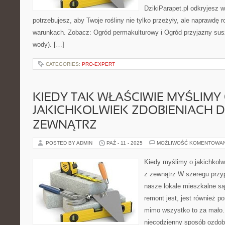
DzikiParapet.pl odkryjesz 
potrzebujesz, aby Twoje rośliny nie tylko przeżyły, ale naprawdę
warunkach. Zobacz: Ogród permakulturowy i Ogród przyjazny susz
wody). […]
CATEGORIES:
PRO-EXPERT
KIEDY TAK WŁAŚCIWIE MYŚLIMY
JAKICHKOLWIEK ZDOBIENIACH 
ZEWNĄTRZ
POSTED BY ADMIN
PAŹ - 11 - 2025
MOŻLIWOŚĆ KOMENTOWA
Kiedy myślimy o jakichkolw
z zewnątrz W szeregu przy
nasze lokale mieszkalne są 
remont jest, jest również p
mimo wszystko to za mało.
niecodzienny sposób ozdob