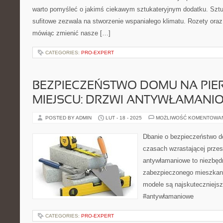
warto pomyśleć o jakimś ciekawym sztukateryjnym dodatku. Sztu
sufitowe zezwala na stworzenie wspaniałego klimatu. Rozety ora
mówiąc zmienić nasze […]
CATEGORIES:
PRO-EXPERT
BEZPIECZEŃSTWO DOMU NA PI
MIEJSCU: DRZWI ANTYWŁAMANI
POSTED BY ADMIN
LUT - 18 - 2025
MOŻLIWOŚĆ KOMENTOWA
Dbanie o bezpieczeństwo d
czasach wzrastającej przes
antywłamaniowe to niezbęd
zabezpieczonego mieszkania
modele są najskuteczniejs
#antywłamaniowe
CATEGORIES:
PRO-EXPERT