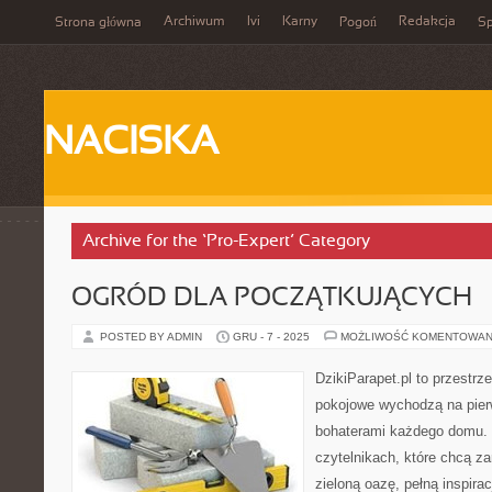
Archiwum
Ivi
Karny
Redakcja
Strona główna
Pogoń
Sp
NACISKA
Archive for the ‘Pro-Expert’ Category
OGRÓD DLA POCZĄTKUJĄCYCH
POSTED BY ADMIN
GRU - 7 - 2025
MOŻLIWOŚĆ KOMENTOWAN
DzikiParapet.pl to przestrz
pokojowe wychodzą na pierw
bohaterami każdego domu. 
czytelnikach, które chcą z
zieloną oazę, pełną inspirac