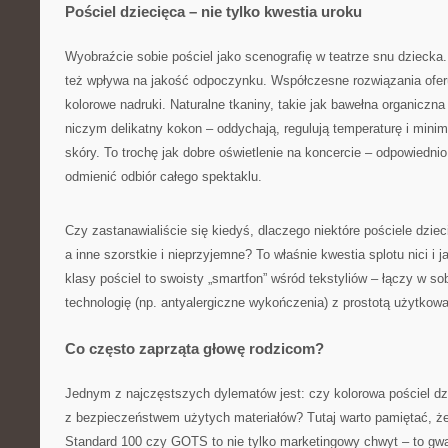
Pościel dziecięca – nie tylko kwestia uroku
Wyobraźcie sobie pościel jako scenografię w teatrze snu dziecka.
też wpływa na jakość odpoczynku. Współczesne rozwiązania oferu
kolorowe nadruki. Naturalne tkaniny, takie jak bawełna organiczn
niczym delikatny kokon – oddychają, regulują temperaturę i minim
skóry. To trochę jak dobre oświetlenie na koncercie – odpowiednio
odmienić odbiór całego spektaklu.
Czy zastanawialiście się kiedyś, dlaczego niektóre pościele dzieci
a inne szorstkie i nieprzyjemne? To właśnie kwestia splotu nici i 
klasy pościel to swoisty „smartfon” wśród tekstyliów – łączy w 
technologię (np. antyalergiczne wykończenia) z prostotą użytkowa
Co często zaprząta głowę rodzicom?
Jednym z najczęstszych dylematów jest: czy kolorowa pościel dzi
z bezpieczeństwem użytych materiałów? Tutaj warto pamiętać, że
Standard 100 czy GOTS to nie tylko marketingowy chwyt – to gwa