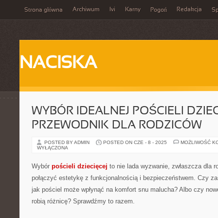
Archiwum
Ivi
Karny
Redakcja
Strona główna
Pogoń
Sp
NACISKA
WYBÓR IDEALNEJ POŚCIELI DZIEC
PRZEWODNIK DLA RODZICÓW
POSTED BY ADMIN
POSTED ON CZE - 8 - 2025
MOŻLIWOŚĆ K
WYŁĄCZONA
Wybór
pościeli dziecięcej
to nie lada wyzwanie, zwłaszcza dla r
połączyć estetykę z funkcjonalnością i bezpieczeństwem. Czy zas
jak pościel może wpłynąć na komfort snu malucha? Albo czy now
robią różnicę? Sprawdźmy to razem.