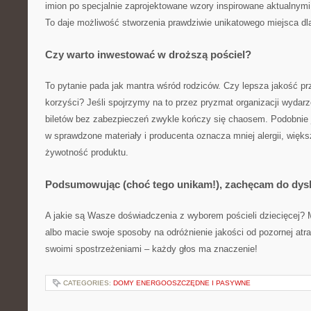
imion po specjalnie zaprojektowane wzory inspirowane aktualnymi
To daje możliwość stworzenia prawdziwie unikatowego miejsca dl
Czy warto inwestować w droższą pościel?
To pytanie pada jak mantra wśród rodziców. Czy lepsza jakość prz
korzyści? Jeśli spojrzymy na to przez pryzmat organizacji wydar
biletów bez zabezpieczeń zwykle kończy się chaosem. Podobnie j
w sprawdzone materiały i producenta oznacza mniej alergii, więk
żywotność produktu.
Podsumowując (choć tego unikam!), zachęcam do dysk
A jakie są Wasze doświadczenia z wyborem pościeli dziecięcej? M
albo macie swoje sposoby na odróżnienie jakości od pozornej atra
swoimi spostrzeżeniami – każdy głos ma znaczenie!
CATEGORIES:
DOMY ENERGOOSZCZĘDNE I PASYWNE