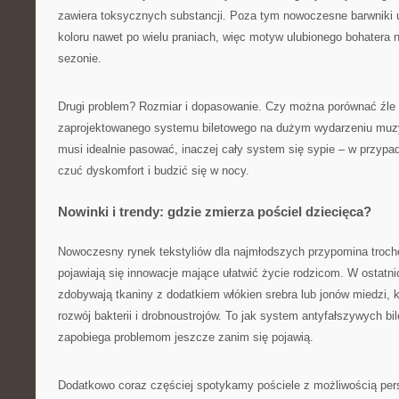
zawiera toksycznych substancji. Poza tym nowoczesne barwniki 
koloru nawet po wielu praniach, więc motyw ulubionego bohatera 
sezonie.
Drugi problem? Rozmiar i dopasowanie. Czy można porównać źle 
zaprojektowanego systemu biletowego na dużym wydarzeniu mu
musi idealnie pasować, inaczej cały system się sypie – w przypa
czuć dyskomfort i budzić się w nocy.
Nowinki i trendy: gdzie zmierza pościel dziecięca?
Nowoczesny rynek tekstyliów dla najmłodszych przypomina troch
pojawiają się innowacje mające ułatwić życie rodzicom. W ostatni
zdobywają tkaniny z dodatkiem włókien srebra lub jonów miedzi, k
rozwój bakterii i drobnoustrojów. To jak system antyfałszywych bi
zapobiega problemom jeszcze zanim się pojawią.
Dodatkowo coraz częściej spotykamy pościele z możliwością pers