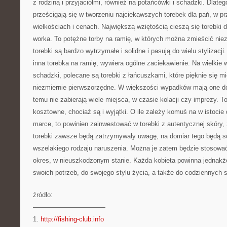
z rodziną i przyjaciółmi, również na potańcówki i schadzki. Dlateg
prześcigają się w tworzeniu najciekawszych torebek dla pań, w pr
wielkościach i cenach. Największą wziętością cieszą się torebki d
worka. To potężne torby na ramię, w których można zmieścić niez
torebki są bardzo wytrzymałe i solidne i pasują do wielu stylizacji
inna torebka na ramię, wywiera ogólne zaciekawienie. Na wielkie 
schadzki, polecane są torebki z łańcuszkami, które pięknie się mi
niezmiernie pierwszorzędne. W większości wypadków mają one do
temu nie zabierają wiele miejsca, w czasie kolacji czy imprezy. To
kosztowne, chociaż są i wyjątki. O ile zależy komuś na w istocie d
marce, to powinien zainwestować w torebki z autentycznej skóry,
torebki zawsze będą zatrzymywały uwagę, na domiar tego będą so
wszelakiego rodzaju naruszenia. Można je zatem będzie stosować
okres, w nieuszkodzonym stanie. Każda kobieta powinna jednak
swoich potrzeb, do swojego stylu życia, a także do codziennych st
źródło:
———————————
1.
http://fishing-club.info