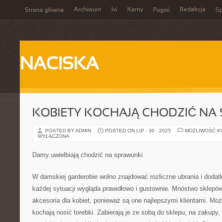
Archiwum
Ivi
Karny
Redakcja
Strona główna
Pogoń
Sp
NACISKA
KOBIETY KOCHAJĄ CHODZIĆ NA
POSTED BY ADMIN
POSTED ON LIP - 30 - 2025
MOŻLIWOŚĆ 
WYŁĄCZONA
Damy uwielbiają chodzić na sprawunki
W damskiej garderobie wolno znajdować rozliczne ubrania i dodat
każdej sytuacji wygląda prawidłowo i gustownie. Mnóstwo sklepów 
akcesoria dla kobiet, ponieważ są one najlepszymi klientami. Moż
kochają nosić torebki. Zabierają je ze sobą do sklepu, na zakupy