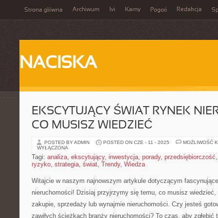
Archiwum
Ivi
Karny
Redakcja
Strona główna
Pogoń
Sp
NACISKA
EKSCYTUJĄCY ŚWIAT RYNEK NIE
CO MUSISZ WIEDZIEĆ
POSTED BY ADMIN
POSTED ON CZE - 11 - 2025
MOŻLIWOŚĆ 
WYŁĄCZONA
Tagi:
analiza
,
ekscytujący
,
inwestycja
,
porady
,
przedsiębiorczość
ryzyko
,
strategia
,
świat
,
Trendy
,
Wiedza
Witajcie w naszym najnowszym ⁢artykule⁣ dotyczącym fascynująceg
nieruchomości! Dzisiaj przyjrzymy‌ się⁢ temu, co musisz wiedzieć
zakupie, sprzedaży lub ⁤wynajmie nieruchomości. Czy jesteś gotow
⁤zawiłych ścieżkach branży nieruchomości? To czas, aby zgłębić 