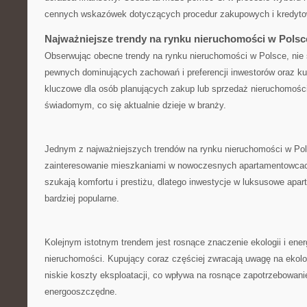
cennych wskazówek dotyczących procedur zakupowych i kredyt
Najważniejsze trendy na rynku ‍nieruchomości w Polsc
Obserwując obecne trendy​ na ⁣rynku nieruchomości w Polsce, nie 
‌pewnych dominujących zachowań i⁣ preferencji inwestorów ‌oraz kup
kluczowe dla osób ⁣planujących zakup‍ lub sprzedaż nieruchomości
świadomym, co się ⁢aktualnie dzieje w branży.
Jednym z najważniejszych trendów na rynku ⁤nieruchomości w Pol
zainteresowanie ​mieszkaniami ⁢w nowoczesnych⁤ apartamentowcach
szukają⁣ komfortu i prestiżu, ​dlatego ​inwestycje w​ luksusowe apart
bardziej popularne.
Kolejnym istotnym trendem jest rosnące znaczenie ekologii i en
nieruchomości. ⁢Kupujący​ coraz częściej zwracają uwagę⁤ na⁤ ekol
‌niskie koszty eksploatacji, co wpływa na rosnące zapotrzebowani
energooszczędne.