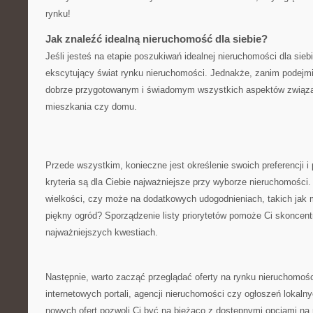
rynku!
Jak znaleźć idealną⁢ nieruchomość⁢ dla siebie?
Jeśli⁤ jesteś na etapie poszukiwań idealnej nieruchomości dla sie
ekscytujący‍ świat rynku ​nieruchomości. Jednakże, zanim podejmie
dobrze przygotowanym ​i świadomym ⁢wszystkich aspektów ⁢związ
⁢mieszkania czy domu.
Przede ​wszystkim, konieczne jest określenie​ swoich preferencji i 
kryteria są dla Ciebie najważniejsze przy wyborze nieruchomości. Cz
wielkości, czy ⁤może na‍ dodatkowych udogodnieniach, takich jak
piękny ⁢ogród? Sporządzenie listy priorytetów pomoże ⁢Ci skoncent
najważniejszych kwestiach.
Następnie, warto⁤ zacząć przeglądać oferty na rynku nieruchomości.
internetowych portali, agencji‍ nieruchomości czy ogłoszeń⁣ lokaln
nowych ofert pozwoli Ci być na ‌bieżąco z dostępnymi ⁣opcjami‍ na