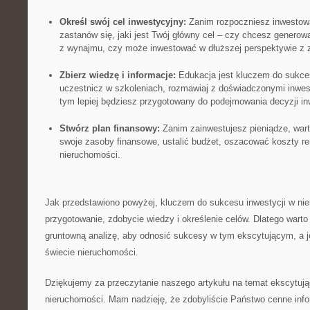
Określ⁤ swój cel‍ inwestycyjny:
Zanim rozpoczniesz inwestowa
‍zastanów się, jaki jest Twój główny cel – czy ‍chcesz genero
z wynajmu, czy może inwestować w ​dłuższej perspektywie z ⁤
Zbierz wiedzę⁢ i​ informacje:
Edukacja jest‌ kluczem ⁢do sukces
uczestnicz w ​szkoleniach, rozmawiaj⁣ z doświadczonymi inwest
tym lepiej ⁢będziesz przygotowany do ‌podejmowania decyzji i
Stwórz plan finansowy:
Zanim zainwestujesz ⁢pieniądze,​ war
swoje zasoby finansowe,‍ ustalić ​budżet, oszacować koszty re
nieruchomości.
Jak przedstawiono powyżej, kluczem do sukcesu inwestycji w⁢ nie
przygotowanie, zdobycie wiedzy i​ określenie celów.⁤ Dlatego warto
gruntowną​ analizę, ​aby odnosić sukcesy w tym⁢ ekscytującym, a
świecie nieruchomości.
Dziękujemy ⁣za przeczytanie naszego artykułu na temat ​ekscytują
nieruchomości. Mam nadzieję, że zdobyliście Państwo cenne info