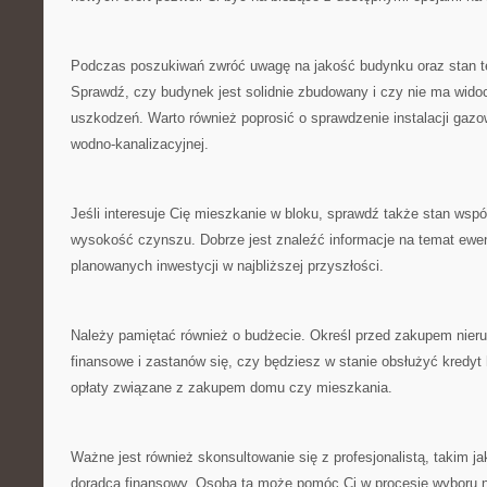
Podczas poszukiwań zwróć uwagę na jakość budynku ‍oraz ​stan ‌
⁣Sprawdź, czy budynek jest solidnie zbudowany i czy nie ma wid
uszkodzeń. Warto również poprosić o sprawdzenie instalacji gazowe
⁤wodno-kanalizacyjnej.
Jeśli interesuje Cię mieszkanie w bloku, sprawdź także stan wsp
wysokość czynszu. ‌Dobrze jest znaleźć informacje na⁤ temat⁣ ew
planowanych inwestycji w najbliższej przyszłości.
Należy pamiętać również ⁢o budżecie. Określ ⁣przed zakupem nie
finansowe i zastanów się, czy będziesz w ⁢stanie obsłużyć ⁤kredy
opłaty ⁣związane z zakupem domu czy mieszkania.
Ważne jest również skonsultowanie się z profesjonalistą, ⁢takim⁣ j
⁣doradca finansowy. Osoba ta może ‌pomóc‌ Ci w ⁣procesie wyboru 