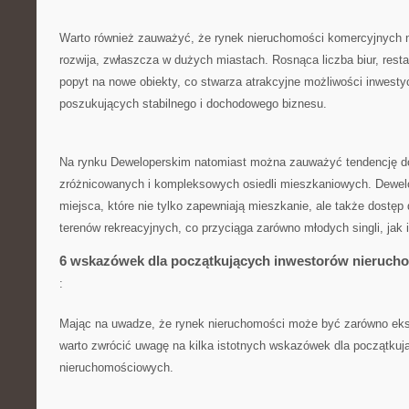
Warto również zauważyć,⁢ że rynek ‍nieruchomości komercyjnych n
rozwija, zwłaszcza ‌w dużych miastach. Rosnąca liczba⁣ biur, restau
popyt na nowe obiekty, ⁣co stwarza atrakcyjne możliwości ⁤inwestyc
poszukujących stabilnego i dochodowego biznesu.
Na rynku Deweloperskim natomiast można zauważyć tendencję do 
zróżnicowanych i kompleksowych ⁢osiedli mieszkaniowych. Dewelop
miejsca, które nie tylko zapewniają mieszkanie, ale także dostęp 
terenów⁣ rekreacyjnych, co ⁢przyciąga⁤ zarówno⁤ młodych ⁣singli, jak 
6 ‍wskazówek​ dla początkujących inwestorów nieruc
:
Mając ⁣na uwadze, że rynek nieruchomości może być zarówno eks
warto⁢ zwrócić ‌uwagę⁤ na⁤ kilka istotnych⁣ wskazówek dla początku
nieruchomościowych.