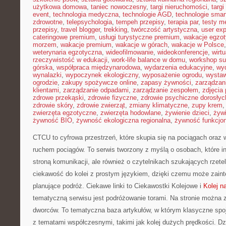
użytkowa domowa
,
taniec nowoczesny
,
targi nieruchomości
,
targ
event
,
technologia medyczna
,
technologie AGD
,
technologie sma
zdrowotne
,
telepsychologia
,
tempeh przepisy
,
terapia par
,
testy 
przepisy
,
travel blogger
,
trekking
,
twórczość artystyczna
,
user exp
cateringowe premium
,
usługi turystyczne premium
,
wakacje egzo
morzem
,
wakacje premium
,
wakacje w górach
,
wakacje w Polsce
weterynaria egzotyczna
,
wideofilmowanie
,
wideokonferencje
,
wirtu
rzeczywistość w edukacji
,
work-life balance w domu
,
workshop su
górska
,
współpraca międzynarodowa
,
wydarzenia edukacyjne
,
wy
wynalazki
,
wypoczynek ekologiczny
,
wyposażenie ogrodu
,
wysta
ogrodzie
,
zakupy spożywcze online
,
zapasy żywności
,
zarządzani
klientami
,
zarządzanie odpadami
,
zarządzanie zespołem
,
zdjęcia
zdrowe przekąski
,
zdrowie fizyczne
,
zdrowie psychiczne dorosłyc
zdrowie skóry
,
zdrowie zwierząt
,
zmiany klimatyczne
,
zupy krem
zwierzęta egzotyczne
,
zwierzęta hodowlane
,
żywienie dzieci
,
żyw
żywność BIO
,
żywność ekologiczna regionalna
,
żywność funkcjo
CTCU to cyfrowa przestrzeń, które skupia się na pociągach oraz 
ruchem pociągów. To serwis tworzony z myślą o osobach, które in
stroną komunikacji, ale również o czytelnikach szukających rzet
ciekawość do kolei z prostym językiem, dzięki czemu może zain
planujące podróż. Ciekawe linki to Ciekawostki Kolejowe i
Kolej n
tematyczną serwisu jest podróżowanie torami. Na stronie można 
dworców. To tematyczna baza artykułów, w którym klasyczne spojr
z tematami współczesnymi, takimi jak kolej dużych prędkości. D