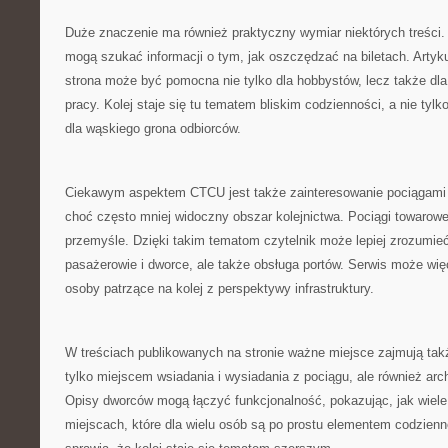
Duże znaczenie ma również praktyczny wymiar niektórych treści.
mogą szukać informacji o tym, jak oszczędzać na biletach. Artyku
strona może być pomocna nie tylko dla hobbystów, lecz także dl
pracy. Kolej staje się tu tematem bliskim codzienności, a nie tylk
dla wąskiego grona odbiorców.
Ciekawym aspektem CTCU jest także zainteresowanie pociągami
choć często mniej widoczny obszar kolejnictwa. Pociągi towarow
przemyśle. Dzięki takim tematom czytelnik może lepiej zrozumieć, 
pasażerowie i dworce, ale także obsługa portów. Serwis może wi
osoby patrzące na kolej z perspektywy infrastruktury.
W treściach publikowanych na stronie ważne miejsce zajmują takż
tylko miejscem wsiadania i wysiadania z pociągu, ale również arc
Opisy dworców mogą łączyć funkcjonalność, pokazując, jak wiele
miejscach, które dla wielu osób są po prostu elementem codzienn