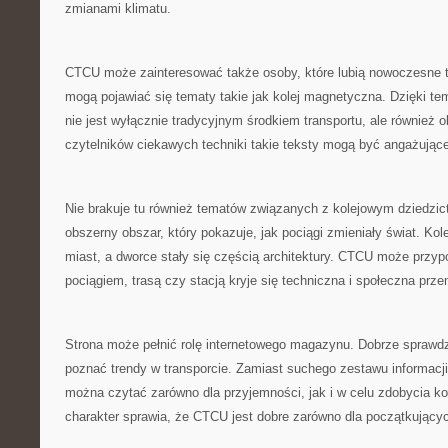
zmianami klimatu.
CTCU może zainteresować także osoby, które lubią nowoczesne t
mogą pojawiać się tematy takie jak kolej magnetyczna. Dzięki tem
nie jest wyłącznie tradycyjnym środkiem transportu, ale również 
czytelników ciekawych techniki takie teksty mogą być angażujące
Nie brakuje tu również tematów związanych z kolejowym dziedzict
obszerny obszar, który pokazuje, jak pociągi zmieniały świat. Kol
miast, a dworce stały się częścią architektury. CTCU może przy
pociągiem, trasą czy stacją kryje się techniczna i społeczna prze
Strona może pełnić rolę internetowego magazynu. Dobrze sprawdzi
poznać trendy w transporcie. Zamiast suchego zestawu informacji, 
można czytać zarówno dla przyjemności, jak i w celu zdobycia k
charakter sprawia, że CTCU jest dobre zarówno dla początkujących