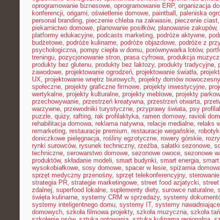
oprogramowanie biznesowe
,
oprogramowanie ERP
,
organizacja 
konferencji
,
origami
,
oświetlenie domowe
,
paintball
,
paleniska og
personal branding
,
pieczenie chleba na zakwasie
,
pieczenie ciast
piekarnictwo domowe
,
planowanie posiłków
,
planowanie zakupów
,
platformy edukacyjne
,
podcasts marketing
,
podróże aktywne
,
pod
budżetowe
,
podróże kulinarne
,
podróże objazdowe
,
podróże z prz
psychologiczna
,
pompy ciepła w domu
,
porównywarka lotów
,
portf
treningu
,
pozycjonowanie stron
,
prasa cyfrowa
,
produkcja muzycz
produkty bez glutenu
,
produkty bez laktozy
,
produkty tradycyjne
,
zawodowe
,
projektowanie ogrodzeń
,
projektowanie światła
,
projek
UX
,
projektowanie wnętrz biurowych
,
projekty domów nowoczesn
społeczne
,
projekty graficzne firmowe
,
projekty inwestycyjne
,
pro
wertykalne
,
projekty kulturalne
,
projekty meblowe
,
projekty parko
przechowywanie
,
przestrzeń kreatywna
,
przestrzeń otwarta
,
prze
warzywne
,
przewodniki turystyczne
,
przyprawy świata
,
psy profil
puzzle
,
quizy
,
rafting
,
rak profilaktyka
,
ramen domowy
,
ravioli do
rehabilitacja domowa
,
reklama natywna
,
relacje medialne
,
relaks 
remarketing
,
restauracje premium
,
restauracje wegańskie
,
roboty
doniczkowe pielęgnacja
,
rośliny egzotyczne
,
rowery górskie
,
rozr
rynki surowców
,
rysunek techniczny
,
rzeźba
,
sałatki sezonowe
,
s
techniczne
,
serowarstwo domowe
,
sezonowe owoce
,
sezonowe w
produktów
,
składanie modeli
,
smart budynki
,
smart energia
,
smart
wysokobiałkowe
,
sosy domowe
,
spacer w lesie
,
spiżarnia domow
sprzęt medyczny przenośny
,
sprzęt telekonferencyjny
,
sterowani
strategia PR
,
strategie marketingowe
,
street food azjatycki
,
stree
zdalnej
,
superfood lokalne
,
suplementy diety
,
surowce naturalne
,
święta kulinarne
,
systemy CRM w sprzedaży
,
systemy dokument
systemy inteligentnego domu
,
systemy IT
,
systemy nawadniające
domowych
,
szkoła filmowa projekty
,
szkoła muzyczna
,
szkoła ta
szkolenie psów
,
sztuka gotowania
,
sztuka kulinarna regionalna
,
s