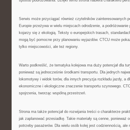
sposób podróżowania. Dzięki temu strona nabiera charakteru per
Serwis może przyciągać również czytelników zainteresowanych p
Europie przeżywa w wielu miejscach odrodzenie, a podróżowanie 
kojarzy się z ekologią. Teksty o europejskich trasach, standarda
mogą być pomocne przy planowaniu wyjazdów. CTCU może pokazy
tylko miejscowości, ale też regiony.
Warto podkreślić, że tematyka kolejowa ma duży potencjał dla tur
ponieważ są jednocześnie środkami transportu. Dla jednych najw
lokomotywy i widok torów, dla innych precyzja rozkładu jazdy, a d
ekonomiczne i ekologiczne znaczenie transportu szynowego. CT
spojrzenia, tworząc wspólną przestrzeń.
Strona ma także potencjał do rozwijania treści o charakterze pr
jak zaplanować przesiadkę. Takie materiały są cenne, ponieważ o
potrzeby pasażerów. Dla wielu osób kolej jest codziennością, ale