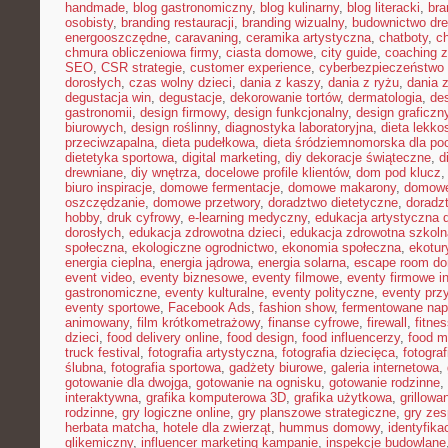
handmade
,
blog gastronomiczny
,
blog kulinarny
,
blog literacki
,
bra
osobisty
,
branding restauracji
,
branding wizualny
,
budownictwo dr
energooszczędne
,
caravaning
,
ceramika artystyczna
,
chatboty
,
ch
chmura obliczeniowa firmy
,
ciasta domowe
,
city guide
,
coaching z
SEO
,
CSR strategie
,
customer experience
,
cyberbezpieczeństwo 
dorosłych
,
czas wolny dzieci
,
dania z kaszy
,
dania z ryżu
,
dania 
degustacja win
,
degustacje
,
dekorowanie tortów
,
dermatologia
,
de
gastronomii
,
design firmowy
,
design funkcjonalny
,
design graficzn
biurowych
,
design roślinny
,
diagnostyka laboratoryjna
,
dieta lekko
przeciwzapalna
,
dieta pudełkowa
,
dieta śródziemnomorska dla po
dietetyka sportowa
,
digital marketing
,
diy dekoracje świąteczne
,
d
drewniane
,
diy wnętrza
,
docelowe profile klientów
,
dom pod klucz
biuro inspiracje
,
domowe fermentacje
,
domowe makarony
,
domowe
oszczędzanie
,
domowe przetwory
,
doradztwo dietetyczne
,
doradz
hobby
,
druk cyfrowy
,
e-learning medyczny
,
edukacja artystyczna d
dorosłych
,
edukacja zdrowotna dzieci
,
edukacja zdrowotna szkoln
społeczna
,
ekologiczne ogrodnictwo
,
ekonomia społeczna
,
ekotur
energia cieplna
,
energia jądrowa
,
energia solarna
,
escape room d
event video
,
eventy biznesowe
,
eventy filmowe
,
eventy firmowe i
gastronomiczne
,
eventy kulturalne
,
eventy polityczne
,
eventy prz
eventy sportowe
,
Facebook Ads
,
fashion show
,
fermentowane nap
animowany
,
film krótkometrażowy
,
finanse cyfrowe
,
firewall
,
fitne
dzieci
,
food delivery online
,
food design
,
food influencerzy
,
food m
truck festival
,
fotografia artystyczna
,
fotografia dziecięca
,
fotograf
ślubna
,
fotografia sportowa
,
gadżety biurowe
,
galeria internetowa
,
gotowanie dla dwojga
,
gotowanie na ognisku
,
gotowanie rodzinne
,
interaktywna
,
grafika komputerowa 3D
,
grafika użytkowa
,
grillow
rodzinne
,
gry logiczne online
,
gry planszowe strategiczne
,
gry ze
herbata matcha
,
hotele dla zwierząt
,
hummus domowy
,
identyfika
glikemiczny
,
influencer marketing kampanie
,
inspekcje budowlane