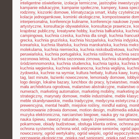
inteligentne oświetlenie
,
izolacje termiczne
,
jastrzębie inwestycyj
kampanie edukacyjne
,
kampanie społeczne
,
kampery
,
kawa speci
rodzinny
,
kiszonki domowe
,
klimatyzacja smart
,
kluby czytelnicze
kolacje jednogarnkowe
,
kominki ekologiczne
,
kompostowanie do
interpersonalna
,
konferencje kulinarne
,
konferencje naukowe żywi
artystyczne
,
konsultacje obywatelskie
,
konsultacje prawnicze
,
ko
krajobraz publiczny
,
kreatywne hobby
,
kuchnia bałkańska
,
kuchnia
campingowa
,
kuchnia czeska
,
kuchnia dla singli
,
kuchnia francus
grecka
,
kuchnia gruzińska
,
kuchnia hiszpańska
,
kuchnia indyjska
koreańska
,
kuchnia libańska
,
kuchnia marokańska
,
kuchnia mek
molekularna
,
kuchnia niemiecka
,
kuchnia niskobudżetowa
,
kuchni
peruwiańska
,
kuchnia portugalska
,
kuchnia roślinna
,
kuchnia sezo
sezonowa letnia
,
kuchnia sezonowa zimowa
,
kuchnia skandynaw
śródziemnomorska
,
kuchnia studencka
,
kuchnia tajska
,
kuchnia t
kuchnia węgierska
,
kuchnia wielkanocna
,
kuchnia wigilijna
,
kuchni
żydowska
,
kuchnie na wymiar
,
kultura herbaty
,
kultura kawy
,
kurs
tag
,
last minute
,
łazienki nowoczesne
,
lemoniady domowe
,
lobbyi
logo design
,
lokalne bazary
,
lunchbox do pracy
,
łyżwiarstwo
,
made
mała architektura ogrodowa
,
malarstwo abstrakcyjne
,
malarstwo o
numerach
,
marketing automation
,
marketing mobilny
,
marketing po
strategiczny
,
marynaty domowe
,
meble industrialne
,
meble klasy
meble skandynawskie
,
media tradycyjne
,
medycyna estetyczna z
prewencyjna
,
mental health
,
miejskie rośliny
,
mindful eating
,
moni
monitorowanie zdrowia domowe
,
motion design
,
multimedia eduka
muzyka elektroniczna
,
narciarstwo biegowe
,
nauka gry na gitarze
nauka śpiewu
,
nawozy naturalne
,
nawyki żywieniowe
,
niemarnowan
pokarmowe
,
obiady budżetowe
,
obsługa klienta online
,
ochrona po
ochrona systemów
,
ochrona wód
,
odżywianie seniorów
,
ogród japo
nowoczesny
,
ogród wertykalny
,
ogród wiejski
,
ogród wypoczynko
ogrzewanie ekologiczne
,
opieka nad seniorami
,
opieka nad zwier