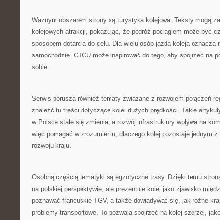
Ważnym obszarem strony są turystyka kolejowa. Teksty mogą z
kolejowych atrakcji, pokazując, że podróż pociągiem może być cz
sposobem dotarcia do celu. Dla wielu osób jazda koleją oznacza m
samochodzie. CTCU może inspirować do tego, aby spojrzeć na po
sobie.
Serwis porusza również tematy związane z rozwojem połączeń re
znaleźć tu treści dotyczące kolei dużych prędkości. Takie artyku
w Polsce stale się zmienia, a rozwój infrastruktury wpływa na k
więc pomagać w zrozumieniu, dlaczego kolej pozostaje jednym 
rozwoju kraju.
Osobną częścią tematyki są egzotyczne trasy. Dzięki temu stron
na polskiej perspektywie, ale prezentuje kolej jako zjawisko mię
poznawać francuskie TGV, a także dowiadywać się, jak różne kra
problemy transportowe. To pozwala spojrzeć na kolej szerzej, jak