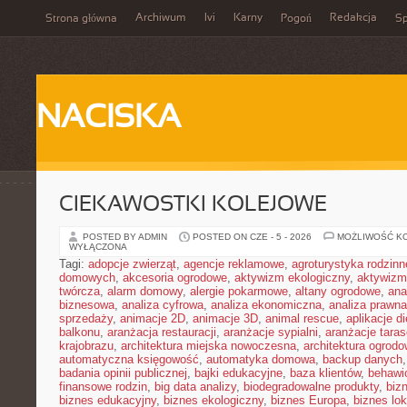
Archiwum
Ivi
Karny
Redakcja
Strona główna
Pogoń
Sp
NACISKA
CIEKAWOSTKI KOLEJOWE
POSTED BY ADMIN
POSTED ON CZE - 5 - 2026
MOŻLIWOŚĆ K
WYŁĄCZONA
Tagi:
adopcje zwierząt
,
agencje reklamowe
,
agroturystyka rodzinn
domowych
,
akcesoria ogrodowe
,
aktywizm ekologiczny
,
aktywizm
twórcza
,
alarm domowy
,
alergie pokarmowe
,
altany ogrodowe
,
ana
biznesowa
,
analiza cyfrowa
,
analiza ekonomiczna
,
analiza prawn
sprzedaży
,
animacje 2D
,
animacje 3D
,
animal rescue
,
aplikacje d
balkonu
,
aranżacja restauracji
,
aranżacje sypialni
,
aranżacje tara
krajobrazu
,
architektura miejska nowoczesna
,
architektura ogrod
automatyczna księgowość
,
automatyka domowa
,
backup danych
badania opinii publicznej
,
bajki edukacyjne
,
baza klientów
,
behawi
finansowe rodzin
,
big data analizy
,
biodegradowalne produkty
,
biz
biznes edukacyjny
,
biznes ekologiczny
,
biznes Europa
,
biznes lok