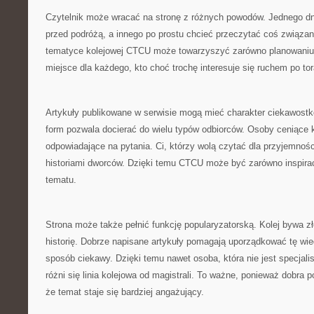
Czytelnik może wracać na stronę z różnych powodów. Jednego d
przed podróżą, a innego po prostu chcieć przeczytać coś związane
tematyce kolejowej CTCU może towarzyszyć zarówno planowaniu
miejsce dla każdego, kto choć trochę interesuje się ruchem po to
Artykuły publikowane w serwisie mogą mieć charakter ciekawost
form pozwala docierać do wielu typów odbiorców. Osoby ceniące k
odpowiadające na pytania. Ci, którzy wolą czytać dla przyjemnoś
historiami dworców. Dzięki temu CTCU może być zarówno inspirac
tematu.
Strona może także pełnić funkcję popularyzatorską. Kolej bywa 
historię. Dobrze napisane artykuły pomagają uporządkować tę wie
sposób ciekawy. Dzięki temu nawet osoba, która nie jest specjal
różni się linia kolejowa od magistrali. To ważne, ponieważ dobra 
że temat staje się bardziej angażujący.