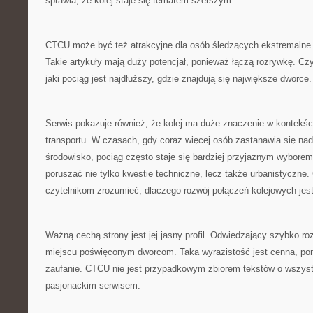
sprawia, że kolej staje się tematem szerszym.
CTCU może być też atrakcyjne dla osób śledzących ekstremalne 
Takie artykuły mają duży potencjał, ponieważ łączą rozrywkę. Czy
jaki pociąg jest najdłuższy, gdzie znajdują się największe dworce.
Serwis pokazuje również, że kolej ma duże znaczenie w kontekś
transportu. W czasach, gdy coraz więcej osób zastanawia się n
środowisko, pociąg często staje się bardziej przyjaznym wyborem
poruszać nie tylko kwestie techniczne, lecz także urbanistycz
czytelnikom zrozumieć, dlaczego rozwój połączeń kolejowych jest 
Ważną cechą strony jest jej jasny profil. Odwiedzający szybko ro
miejscu poświęconym dworcom. Taka wyrazistość jest cenna, p
zaufanie. CTCU nie jest przypadkowym zbiorem tekstów o wszyst
pasjonackim serwisem.