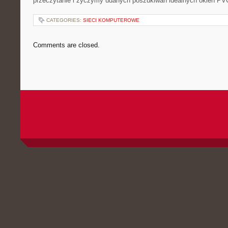
przeczytanie i życzymy udanych poszukiwań ​idealnych okien PV
CATEGORIES:
SIECI KOMPUTEROWE
Comments are closed.