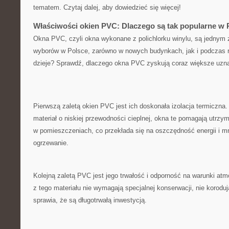
tematem. Czytaj dalej, aby dowiedzieć‌ się więcej!
Właściwości okien ⁤PVC: Dlaczego są tak popularne w 
Okna PVC, czyli okna wykonane z polichlorku winylu, są ⁢jednym ⁣z
wyborów w ‍Polsce, zarówno w ​nowych budynkach, jak i podczas r
dzieje? ⁣Sprawdź, dlaczego ‌okna PVC ‍zyskują coraz większe​ uzn
Pierwszą zaletą okien⁣ PVC jest ich doskonała izolacja termiczna.
materiał o niskiej przewodności ‌cieplnej,‍ okna te‌ pomagają utrzy
⁤w pomieszczeniach, co przekłada ‌się na​ oszczędność energii ⁢i m
ogrzewanie.
Kolejną zaletą PVC‌ jest jego trwałość i odporność na warunki a
‌z tego‌ materiału nie‌ wymagają specjalnej konserwacji, nie korodują
sprawia, że ⁣są ​długotrwałą inwestycją.