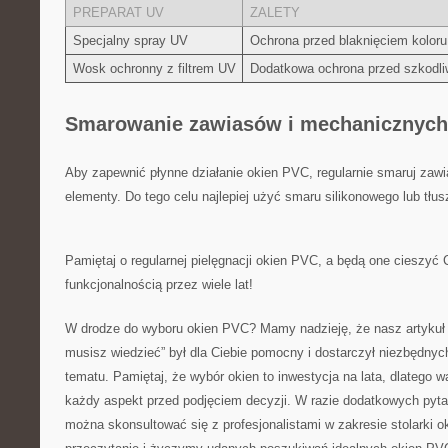
PREPARAT UV
ZALETY
Specjalny‍ spray UV
Ochrona przed blaknięciem koloru
Wosk ochronny z⁣ filtrem UV
Dodatkowa ‌ochrona ​przed szkodl
Smarowanie zawiasów i mechanicznyc
Aby zapewnić płynne działanie okien PVC, regularnie smaruj zawia
elementy. Do tego celu ⁢najlepiej użyć smaru ​silikonowego⁤ lub tłu
Pamiętaj⁢ o‍ regularnej pielęgnacji‍ okien PVC, ⁤a ‍będą one cieszy
funkcjonalnością ‌przez ⁢wiele lat!
W ‌drodze do ‍wyboru ⁢okien PVC? Mamy ‍nadzieję, że nasz artykuł
musisz‍ wiedzieć”‌ był dla Ciebie pomocny i ‌dostarczył ⁤niezbędnyc
tematu. Pamiętaj, że wybór okien‌ to inwestycja na lata,‌ dlatego 
⁢każdy aspekt​ przed podjęciem decyzji.​ W razie dodatkowych ‍pyta
można ⁣skonsultować się ‍z ⁤profesjonalistami w zakresie stolarki o