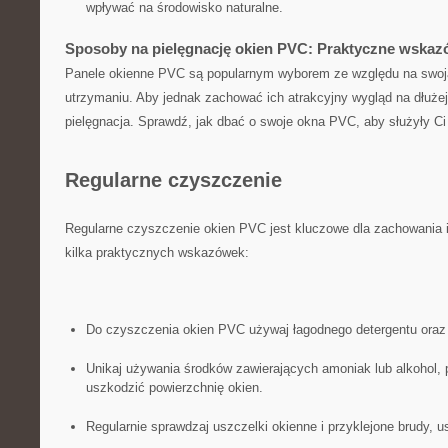
wpływać na środowisko ⁣naturalne.
Sposoby na​ pielęgnację okien⁣ PVC: Praktyczne wskazó
Panele⁣ okienne‌ PVC⁢ są popularnym⁤ wyborem ze względu na swoją ‌
utrzymaniu. ⁤Aby jednak zachować ‌ich atrakcyjny⁤ wygląd na⁤ dłuże
pielęgnacja. Sprawdź, ‍jak dbać o ⁣swoje okna PVC, aby służyły Ci ⁣p
Regularne czyszczenie
Regularne czyszczenie okien PVC ⁢jest​ kluczowe dla ​zachowania ic
kilka praktycznych wskazówek:
Do czyszczenia ⁤okien PVC używaj ‍łagodnego detergentu⁤ oraz 
Unikaj używania środków⁢ zawierających‍ amoniak lub alkohol,
uszkodzić powierzchnię okien.
Regularnie sprawdzaj uszczelki okienne i przyklejone brudy, usu