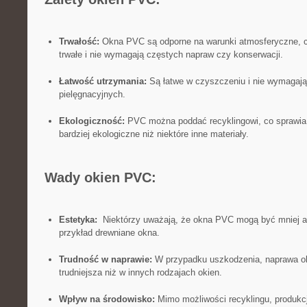
Trwałość:
Okna PVC ⁣są​ odporne ​na warunki ‍atmosferyczne, co
trwałe i nie wymagają częstych napraw czy ⁣konserwacji.
Łatwość⁢ utrzymania:
Są łatwe w czyszczeniu i nie wymagają​
pielęgnacyjnych.
Ekologiczność:
PVC można⁣ poddać recyklingowi, co‌ sprawia, 
bardziej‌ ekologiczne niż ⁤niektóre inne ‍materiały.
Wady okien PVC:
Estetyka:
‌ Niektórzy uważają, że okna PVC ‍mogą być⁢ mniej⁣ at
przykład drewniane‌ okna.
Trudność w naprawie:
⁤W przypadku uszkodzenia,‌ naprawa 
trudniejsza niż w ‌innych rodzajach⁢ okien.
Wpływ na środowisko:
Mimo ⁢możliwości⁢ recyklingu,​ produ