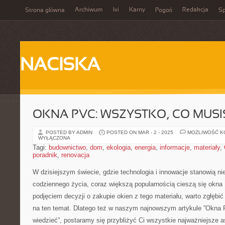
Archiwum
Ivi
Karny
Redakcja
Strona główna
Pogoń
Sp
NACISKA
OKNA PVC: WSZYSTKO, CO MUSI
POSTED BY ADMIN
POSTED ON MAR - 2 - 2025
MOŻLIWOŚĆ 
WYŁĄCZONA
Tagi:
budownictwo
,
dom
,
ekologia
,
energia
,
informacje
,
materiały
,
poradnik
,
renovacja
W dzisiejszym ‍świecie, gdzie‍ technologia i innowacje stanowią⁤ 
codziennego życia, coraz większą ​popularnością cieszą się okn
podjęciem ​decyzji ⁢o⁤ zakupie okien z tego materiału, ⁣warto zgłębić
na ten temat. ‍Dlatego też w naszym najnowszym artykule ⁤”Okna 
wiedzieć”, postaramy⁣ się przybliżyć ‌Ci wszystkie‍ najważniejsze