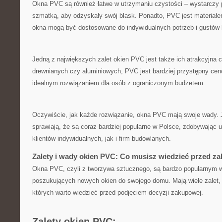
Okna ‍PVC są również ‌łatwe w utrzymaniu czystości – wystarczy pr
szmatką, ​aby odzyskały swój blask. Ponadto, PVC jest materiałe
okna mogą być ​dostosowane ‌do indywidualnych potrzeb i‍ gustów k
Jedną z ⁤największych⁣ zalet okien ‍PVC ​jest​ także ich atrakcyjna 
drewnianych czy aluminiowych, PVC jest‌ bardziej⁤ przystępny cen
idealnym rozwiązaniem dla osób⁣ z‌ ograniczonym budżetem.
Oczywiście, jak⁢ każde⁣ rozwiązanie, okna‌ PVC ⁤mają⁤ swoje​ wady. J
sprawiają, że są ‌coraz bardziej popularne w Polsce, zdobywając‍ 
klientów indywidualnych, jak i firm budowlanych.
Zalety i wady okien ⁤PVC:​ Co musisz wiedzieć przed​ 
Okna PVC, czyli z tworzywa sztucznego,‌ są bardzo‌ popularnym 
poszukujących ⁢nowych okien do swojego domu. Mają ⁤wiele zalet,‍ a
‌których warto wiedzieć przed podjęciem decyzji ⁤zakupowej.
Zalety okien PVC: