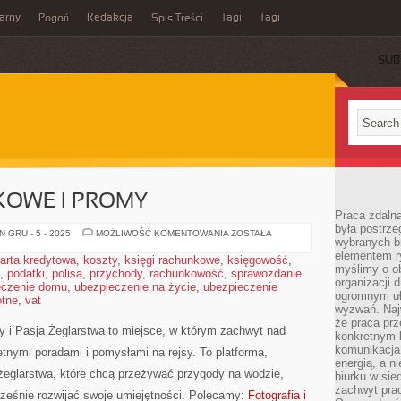
arny
Redakcja
Tagi
Tagi
Pogoń
Spis Treści
SUB
KOWE I PROMY
Praca zdalna
była postrze
STATKI
 GRU - 5 - 2025
MOŻLIWOŚĆ KOMENTOWANIA
ZOSTAŁA
wybranych b
WYCIECZKOWE
I
elementem ry
arta kredytowa
,
koszty
,
księgi rachunkowe
,
księgowość
,
PROMY
myślimy o o
,
podatki
,
polisa
,
przychody
,
rachunkowość
,
sprawozdanie
organizacji 
eczenie domu
,
ubezpieczenie na życie
,
ubezpieczenie
ogromnym uł
otne
,
vat
wyzwań. Naj
że praca prz
y i Pasja Żeglarstwa to miejsce, w którym zachwyt nad
konkretnym b
komunikacja
etnymi poradami i pomysłami na rejsy. To platforma,
energią, a n
żeglarstwa, które chcą przeżywać przygody na wodzie,
biurku w sie
zachwyt pra
ześnie rozwijać swoje umiejętności. Polecamy:
Fotografia i