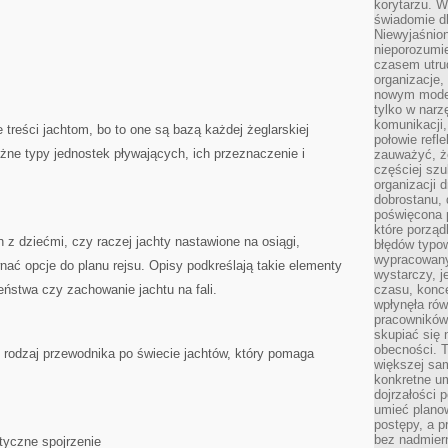
korytarzu. W
świadomie db
Niewyjaśnion
nieporozumie
czasem utru
organizacje, 
nowym model
tylko w narz
komunikacji,
 treści jachtom, bo to one są bazą każdej żeglarskiej
połowie refl
óżne typy jednostek pływających, ich przeznaczenie i
zauważyć, ż
częściej sz
organizacji d
dobrostanu, 
poświęcona 
które porząd
in z dziećmi, czy raczej jachty nastawione na osiągi,
błędów typo
wypracowany
ać opcje do planu rejsu. Opisy podkreślają takie elementy
wystarczy, j
eństwa czy zachowanie jachtu na fali.
czasu, konce
wpłynęła rów
pracowników
skupiać się 
obecności. T
 rodzaj przewodnika po świecie jachtów, który pomaga
większej sam
konkretne u
dojrzałości 
umieć plano
postępy, a 
bez nadmiern
ktyczne spojrzenie