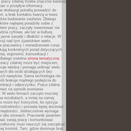
 pracy zdalnej trzeba znacznie bardziej
ać o przepływ informacji.
e drobiazgi potrafią prowadzić do
ń, a brak kontaktu twarzą w twarz
dnia budowanie zaufania. Dlatego
które najlepiej poradziły sobie z
em pracy, zaczęły inwestować nie
ędzia cyfrowe, ale też w kulturę
 jasne zasady i dbałość o relacje. W
eksji nad tym zjawiskiem warto
e pracownicy i menedżerowie coraz
ukają konkretnych porad dotyczących
nia, ergonomii, komunikacji i
dlatego rzetelna
strona tematyczna
pracy zdalnej może być miejscem,
kuje wiedzę i pomaga uniknąć wielu
wych dla osób działających bez
ch nawyków. Sama technologia nie
eśli brakuje mądrego podejścia do
ntracji i odpoczynku. Praca zdalna
nież na sposób oceniania
. W wielu firmach zaczęto mocniej
na rezultatach, a mniej na samej
o może być korzystne, bo sprzyja
odzielności i pozwala lepiej doceniać
miejętności. Jednocześnie wymaga
po obu stronach. Pracownik powinien
wać swoją pracę i komunikować
przełożony musi nauczyć się zarządzać
ej kontroli. Tam, gdzie dominuje brak