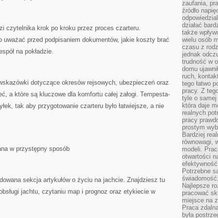
zaufania, pr
źródło napię
odpowiedzia
działać bar
i czytelnika krok po kroku przez proces czarteru.
także wpływu
o uważać przed podpisaniem dokumentów, jakie koszty brać
wielu osób m
czasu z rodz
espół na pokładzie.
jednak odczu
trudność w o
domu ujawnił
ruch, kontak
 wskazówki dotyczące okresów rejsowych, ubezpieczeń oraz
tego łatwo p
pracy. Z teg
eć, a które są kluczowe dla komfortu całej załogi. Tempesta-
tyle o samej 
która daje 
łek, tak aby przygotowanie czarteru było łatwiejsze, a nie
realnych pot
pracy prawdo
prostym wyb
Bardziej rea
równowagi, w
dana w przystępny sposób
modeli. Prac
otwartości n
efektywność 
Potrzebne są
świadomość,
dowana sekcja artykułów o życiu na jachcie. Znajdziesz tu
Najlepsze ro
sługi jachtu, czytaniu map i prognoz oraz etykiecie w
pracować sku
miejsce na z
Praca zdalna
była postrze