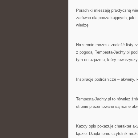
Poradniki mieszają praktyczną wi
zarówno dla początkujących, jak i
wiedzę.
Na stronie możesz znaleźć listy r
z pogodą. Tempesta-Jachty.pl podk
tym entuzjazmu, który towarzyszy
Inspiracje podróżnicze – akweny, 
Tempesta-Jachty.pl to również źródł
stronie prezentowane są różne akw
Każdy opis pokazuje charakter akw
lądzie. Dzięki temu czytelnik może