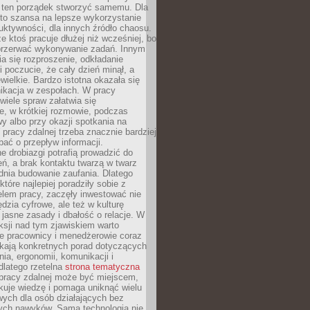
 ten porządek stworzyć samemu. Dla
 to szansa na lepsze wykorzystanie
uktywności, dla innych źródło chaosu.
że ktoś pracuje dłużej niż wcześniej, bo
 przerwać wykonywanie zadań. Innym
a się rozproszenie, odkładanie
 poczucie, że cały dzień minął, a
ewielkie. Bardzo istotna okazała się
ikacja w zespołach. W pracy
 wiele spraw załatwia się
e, w krótkiej rozmowie, podczas
y albo przy okazji spotkania na
 pracy zdalnej trzeba znacznie bardziej
ać o przepływ informacji.
e drobiazgi potrafią prowadzić do
ń, a brak kontaktu twarzą w twarz
dnia budowanie zaufania. Dlatego
które najlepiej poradziły sobie z
em pracy, zaczęły inwestować nie
ędzia cyfrowe, ale też w kulturę
 jasne zasady i dbałość o relacje. W
eksji nad tym zjawiskiem warto
e pracownicy i menedżerowie coraz
ukają konkretnych porad dotyczących
nia, ergonomii, komunikacji i
dlatego rzetelna
strona tematyczna
pracy zdalnej może być miejscem,
kuje wiedzę i pomaga uniknąć wielu
wych dla osób działających bez
ch nawyków. Sama technologia nie