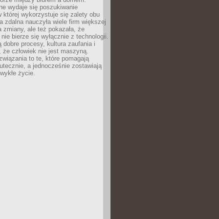
lne wydaje się poszukiwanie
 której wykorzystuje się zalety obu
a zdalna nauczyła wiele firm większej
a zmiany, ale też pokazała, że
nie bierze się wyłącznie z technologii.
 dobre procesy, kultura zaufania i
 że człowiek nie jest maszyną.
związania to te, które pomagają
tecznie, a jednocześnie zostawiają
wykłe życie.