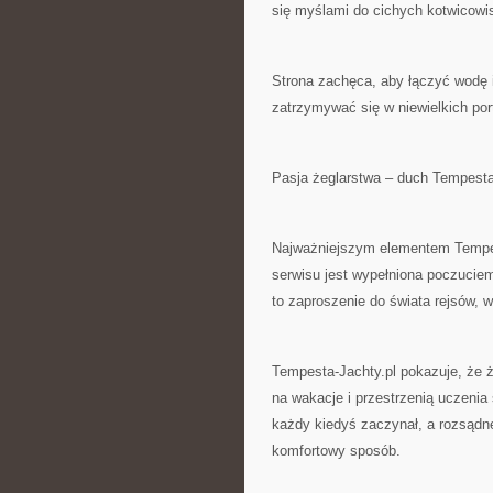
się myślami do cichych kotwicowi
Strona zachęca, aby łączyć wodę 
zatrzymywać się w niewielkich po
Pasja żeglarstwa – duch Tempesta
Najważniejszym elementem Tempes
serwisu jest wypełniona poczuciem
to zaproszenie do świata rejsów, 
Tempesta-Jachty.pl pokazuje, że
na wakacje i przestrzenią uczenia
każdy kiedyś zaczynał, a rozsądn
komfortowy sposób.