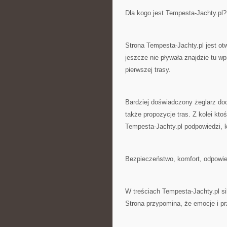
Dla kogo jest Tempesta-Jachty.pl?
Strona Tempesta-Jachty.pl jest ot
jeszcze nie pływała znajdzie tu wp
pierwszej trasy.
Bardziej doświadczony żeglarz do
także propozycje tras. Z kolei kto
Tempesta-Jachty.pl podpowiedzi, k
Bezpieczeństwo, komfort, odpowie
W treściach Tempesta-Jachty.pl s
Strona przypomina, że emocje i pr