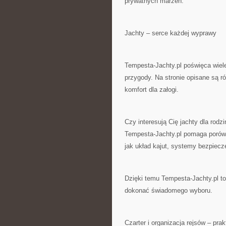
prywatnych marzeń.
Jachty – serce każdej wyprawy
Tempesta-Jachty.pl poświęca wiele
przygody. Na stronie opisane są r
komfort dla załogi.
Czy interesują Cię jachty dla rodz
Tempesta-Jachty.pl pomaga porówn
jak układ kajut, systemy bezpiecz
Dzięki temu Tempesta-Jachty.pl to
dokonać świadomego wyboru.
Czarter i organizacja rejsów – pra