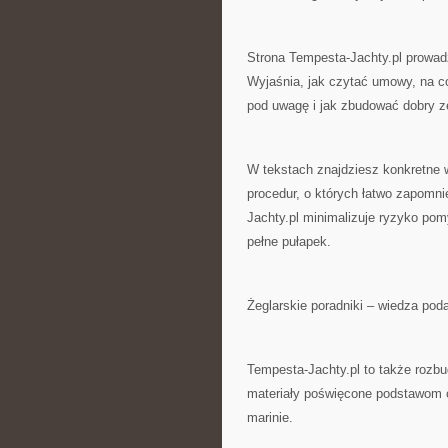
Strona Tempesta-Jachty.pl prowadz
Wyjaśnia, jak czytać umowy, na c
pod uwagę i jak zbudować dobry z
W tekstach znajdziesz konkretne
procedur, o których łatwo zapomni
Jachty.pl minimalizuje ryzyko pomy
pełne pułapek.
Żeglarskie poradniki – wiedza po
Tempesta-Jachty.pl to także rozbu
materiały poświęcone podstawom ob
marinie.