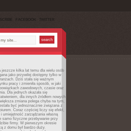
SCRIBE
FACEBOOK
TWITTER
 jeszcze kilka lat temu dla wielu osób
gana jako przywilej dostępny tylko w
ranżach. Dziś stała się ważnym
nku pracy i zmieniła sposób, w jaki
bowiązkach zawodowych, czasie oraz
dnia. Dla jednych okazała się
atwieniem, dla innych źródłem nowych
większa zmiana polega chyba na tym,
estała być jednoznacznie związana z
iurem. Coraz częściej liczy się efekt,
 i umiejętność zarządzania własną
ie samo fizyczne przebywanie przy
dzibie firmy. W pierwszym okresie
cą z domu był bardzo duży.