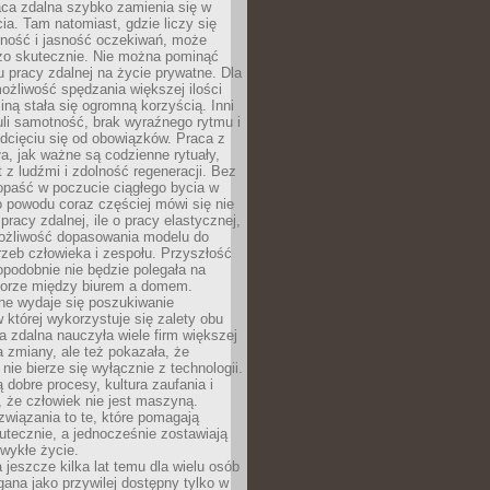
aca zdalna szybko zamienia się w
cia. Tam natomiast, gdzie liczy się
lność i jasność oczekiwań, może
dzo skutecznie. Nie można pominąć
 pracy zdalnej na życie prywatne. Dla
ożliwość spędzania większej ilości
iną stała się ogromną korzyścią. Inni
li samotność, brak wyraźnego rytmu i
dcięciu się od obowiązków. Praca z
a, jak ważne są codzienne rytuały,
t z ludźmi i zdolność regeneracji. Bez
opaść w poczucie ciągłego bycia w
o powodu coraz częściej mówi się nie
pracy zdalnej, ile o pracy elastycznej,
możliwość dopasowania modelu do
rzeb człowieka i zespołu. Przyszłość
podobnie nie będzie polegała na
orze między biurem a domem.
lne wydaje się poszukiwanie
 której wykorzystuje się zalety obu
a zdalna nauczyła wiele firm większej
a zmiany, ale też pokazała, że
nie bierze się wyłącznie z technologii.
 dobre procesy, kultura zaufania i
 że człowiek nie jest maszyną.
związania to te, które pomagają
tecznie, a jednocześnie zostawiają
wykłe życie.
 jeszcze kilka lat temu dla wielu osób
gana jako przywilej dostępny tylko w