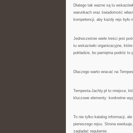
Dlatego tak ważne są tu wskazówk
warunkach oraz świadomość własn
kompetencji, aby każdy rejs było n
Jednocześnie wiele treści jest po
tu wskazówki organizacyjne, które 
pokładzie, bo pamiętna podróż to po
Dlaczego warto wracać na Tempest
Tempesta-Jachty.pl to miejsce, któr
kluczowe elementy: konkretne wypr
To nie tylko katalog informacji, a
pierwszego rejsu. Strona ewoluuje
zaglądać regularnie.