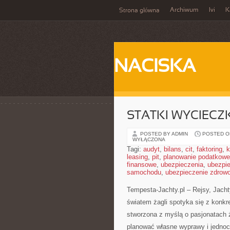
Archiwum
Ivi
K
Strona główna
NACISKA
STATKI WYCIECZ
POSTED BY ADMIN
POSTED ON
WYŁĄCZONA
Tagi:
audyt
,
bilans
,
cit
,
faktoring
,
k
leasing
,
pit
,
planowanie podatkowe
finansowe
,
ubezpieczenia
,
ubezpi
samochodu
,
ubezpieczenie zdrow
Tempesta-Jachty.pl – Rejsy, Jacht
światem żagli spotyka się z konkr
stworzona z myślą o pasjonatach 
planować własne wyprawy i jednoc