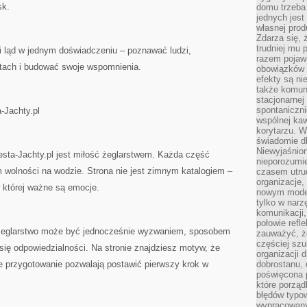
sk.
domu trzeba
jednych jest
własnej prod
Zdarza się, 
trudniej mu
i ląd w jednym doświadczeniu – poznawać ludzi,
razem pojawi
rtach i budować swoje wspomnienia.
obowiązków i
efekty są ni
także komun
stacjonarnej
spontaniczni
-Jachty.pl
wspólnej kaw
korytarzu. W
świadomie db
Niewyjaśnion
ta-Jachty.pl jest miłość żeglarstwem. Każda część
nieporozumie
 wolności na wodzie. Strona nie jest zimnym katalogiem –
czasem utru
organizacje, 
w której ważne są emocje.
nowym model
tylko w narz
komunikacji,
połowie refl
 żeglarstwo może być jednocześnie wyzwaniem, sposobem
zauważyć, ż
częściej sz
 się odpowiedzialności. Na stronie znajdziesz motyw, że
organizacji d
e przygotowanie pozwalają postawić pierwszy krok w
dobrostanu, 
poświęcona 
które porząd
błędów typo
wypracowany