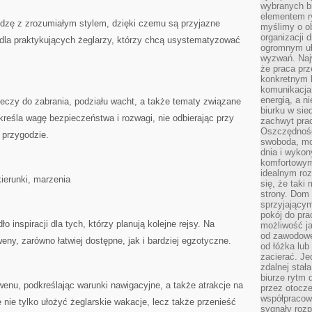
wybranych b
elementem ry
edzę z zrozumiałym stylem, dzięki czemu są przyjazne
myślimy o o
organizacji 
 dla praktykujących żeglarzy, którzy chcą usystematyzować
ogromnym uł
wyzwań. Naj
że praca prz
konkretnym b
komunikacja
energią, a n
zeczy do zabrania, podziału wacht, a także tematy związane
biurku w sie
reśla wagę bezpieczeństwa i rozwagi, nie odbierając przy
zachwyt pra
Oszczędność
 przygodzie.
swoboda, mo
dnia i wyko
komfortowym
idealnym ro
kierunki, marzenia
się, że taki
strony. Dom
sprzyjający
pokój do pra
o inspiracji dla tych, którzy planują kolejne rejsy. Na
możliwość j
od zawodowe
eny, zarówno łatwiej dostępne, jak i bardziej egzotyczne.
od łóżka lub
zacierać. J
zdalnej stał
biurze rytm 
enu, podkreślając warunki nawigacyjne, a także atrakcje na
przez otocze
współpracow
 nie tylko ułożyć żeglarskie wakacje, lecz także przenieść
sygnały roz