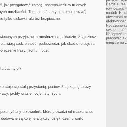
Bardziej rea
i, jak przygotować załogę, postępowaniu w trudnych
równowagi, w
ych możliwości. Tempesta-Jachty.pl promuje rozwój
modeli. Prac
otwartości n
ie tylko ciekawe, ale też bezpieczne.
efektywność 
Potrzebne są
świadomość,
Najlepsze ro
święconych przyjaznej atmosferze na pokładzie. Znajdziesz
pracować sku
miejsce na z
ułatwiają codzienność, podpowiedzi, jak dbać o relacje na
łączenie trasy, jachtu i ludzi.
a-Jachty.pl?
e staje się stałą przystanią, ponieważ łączą się tu trzy
awy, jachty oraz emocje i styl życia.
le przemyślany przewodnik, które prowadzi od marzenia do
, dodawane są kolejne artykuły, dzięki czemu warto