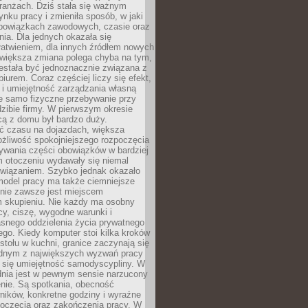
ranżach. Dziś stała się ważnym
nku pracy i zmieniła sposób, w jaki
bowiązkach zawodowych, czasie oraz
dnia. Dla jednych okazała się
atwieniem, dla innych źródłem nowych
większa zmiana polega chyba na tym,
estała być jednoznacznie związana z
iurem. Coraz częściej liczy się efekt,
 i umiejętność zarządzania własną
ie samo fizyczne przebywanie przy
dzibie firmy. W pierwszym okresie
cą z domu był bardzo duży.
 czasu na dojazdach, większa
żliwość spokojniejszego rozpoczęcia
nywania części obowiązków w bardziej
 otoczeniu wydawały się niemal
związaniem. Szybko jednak okazało
 model pracy ma także ciemniejsze
 nie zawsze jest miejscem
m skupieniu. Nie każdy ma osobny
cy, ciszę, wygodne warunki i
asnego oddzielenia życia prywatnego
go. Kiedy komputer stoi kilka kroków
 stołu w kuchni, granice zaczynają się
ednym z największych wyzwań pracy
a się umiejętność samodyscypliny. W
dnia jest w pewnym sensie narzucony
nie. Są spotkania, obecność
ników, konkretne godziny i wyraźne
poczęcia oraz zakończenia pracy. W