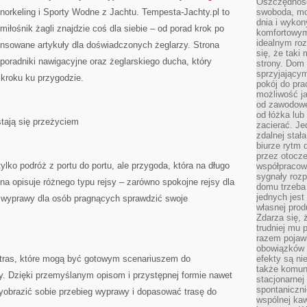
Oszczędność
norkeling i Sporty Wodne z Jachtu. Tempesta-Jachty.pl to
swoboda, mo
dnia i wyko
miłośnik żagli znajdzie coś dla siebie – od porad krok po
komfortowym
idealnym ro
ansowane artykuły dla doświadczonych żeglarzy. Strona
się, że taki
poradniki nawigacyjne oraz żeglarskiego ducha, który
strony. Dom
sprzyjający
 kroku ku przygodzie.
pokój do pra
możliwość j
od zawodowe
od łóżka lub
stają się przeżyciem
zacierać. J
zdalnej stał
biurze rytm 
przez otocze
tylko podróż z portu do portu, ale przygoda, która na długo
współpracow
sygnały roz
a opisuje różnego typu rejsy – zarówno spokojne rejsy dla
domu trzeba
jednych jest
 wyprawy dla osób pragnących sprawdzić swoje
własnej prod
Zdarza się, 
trudniej mu
razem pojawi
obowiązków i
e tras, które mogą być gotowym scenariuszem do
efekty są ni
także komun
y. Dzięki przemyślanym opisom i przystępnej formie nawet
stacjonarnej
spontaniczni
yobrazić sobie przebieg wyprawy i dopasować trasę do
wspólnej kaw