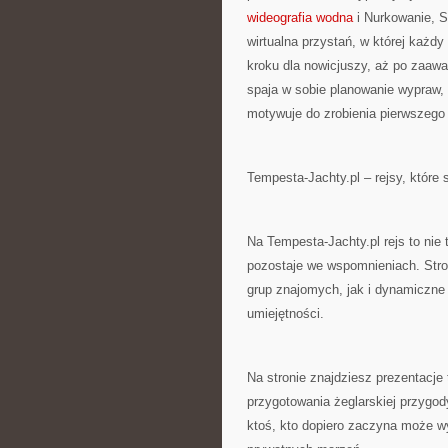
wideografia wodna
i Nurkowanie, S
wirtualna przystań, w której każdy 
kroku dla nowicjuszy, aż po zaaw
spaja w sobie planowanie wypraw, 
motywuje do zrobienia pierwszego
Tempesta-Jachty.pl – rejsy, które 
Na Tempesta-Jachty.pl rejs to nie 
pozostaje we wspomnieniach. Stron
grup znajomych, jak i dynamiczne
umiejętności.
Na stronie znajdziesz prezentacj
przygotowania żeglarskiej przygod
ktoś, kto dopiero zaczyna może w