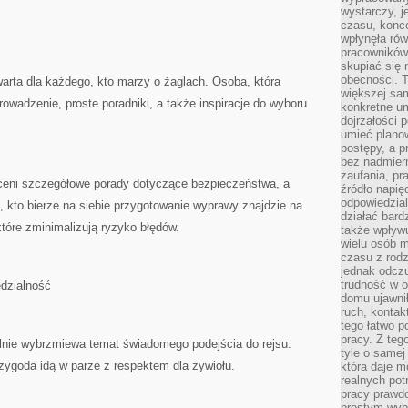
wystarczy, j
czasu, konce
wpłynęła rów
pracowników
skupiać się 
obecności. T
warta dla każdego, kto marzy o żaglach. Osoba, która
większej sam
rowadzenie, proste poradniki, a także inspiracje do wyboru
konkretne u
dojrzałości 
umieć plano
postępy, a 
bez nadmiern
zaufania, pr
ceni szczegółowe porady dotyczące bezpieczeństwa, a
źródło napię
odpowiedzia
ś, kto bierze na siebie przygotowanie wyprawy znajdzie na
działać bar
tóre zminimalizują ryzyko błędów.
także wpływu
wielu osób m
czasu z rodz
jednak odczu
trudność w o
dzialność
domu ujawnił
ruch, kontak
tego łatwo p
pracy. Z teg
ilnie wybrzmiewa temat świadomego podejścia do rejsu.
tyle o samej 
zygoda idą w parze z respektem dla żywiołu.
która daje 
realnych pot
pracy prawdo
prostym wyb