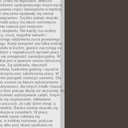
 czasu na dojazdach, większa
żliwość spokojniejszego rozpoczęcia
nywania części obowiązków w bardziej
 otoczeniu wydawały się niemal
związaniem. Szybko jednak okazało
 model pracy ma także ciemniejsze
 nie zawsze jest miejscem
m skupieniu. Nie każdy ma osobny
cy, ciszę, wygodne warunki i
asnego oddzielenia życia prywatnego
go. Kiedy komputer stoi kilka kroków
 stołu w kuchni, granice zaczynają się
ednym z największych wyzwań pracy
a się umiejętność samodyscypliny. W
dnia jest w pewnym sensie narzucony
nie. Są spotkania, obecność
ników, konkretne godziny i wyraźne
poczęcia oraz zakończenia pracy. W
 ten porządek stworzyć samemu. Dla
 to szansa na lepsze wykorzystanie
uktywności, dla innych źródło chaosu.
że ktoś pracuje dłużej niż wcześniej, bo
 przerwać wykonywanie zadań. Innym
a się rozproszenie, odkładanie
 poczucie, że cały dzień minął, a
ewielkie. Bardzo istotna okazała się
ikacja w zespołach. W pracy
 wiele spraw załatwia się
e, w krótkiej rozmowie, podczas
y albo przy okazji spotkania na