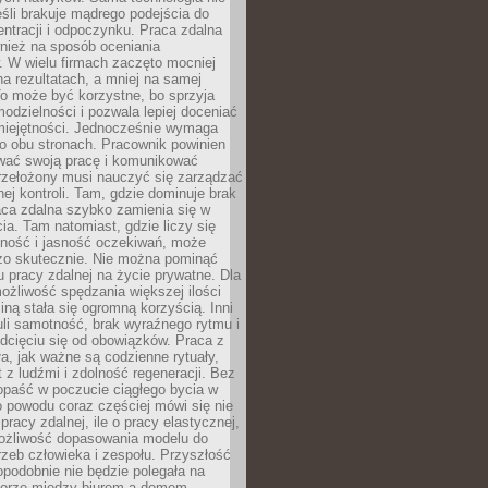
eśli brakuje mądrego podejścia do
ntracji i odpoczynku. Praca zdalna
nież na sposób oceniania
. W wielu firmach zaczęto mocniej
na rezultatach, a mniej na samej
o może być korzystne, bo sprzyja
odzielności i pozwala lepiej doceniać
miejętności. Jednocześnie wymaga
po obu stronach. Pracownik powinien
wać swoją pracę i komunikować
przełożony musi nauczyć się zarządzać
ej kontroli. Tam, gdzie dominuje brak
aca zdalna szybko zamienia się w
cia. Tam natomiast, gdzie liczy się
lność i jasność oczekiwań, może
dzo skutecznie. Nie można pominąć
 pracy zdalnej na życie prywatne. Dla
ożliwość spędzania większej ilości
iną stała się ogromną korzyścią. Inni
li samotność, brak wyraźnego rytmu i
dcięciu się od obowiązków. Praca z
a, jak ważne są codzienne rytuały,
t z ludźmi i zdolność regeneracji. Bez
opaść w poczucie ciągłego bycia w
o powodu coraz częściej mówi się nie
pracy zdalnej, ile o pracy elastycznej,
możliwość dopasowania modelu do
rzeb człowieka i zespołu. Przyszłość
podobnie nie będzie polegała na
orze między biurem a domem.