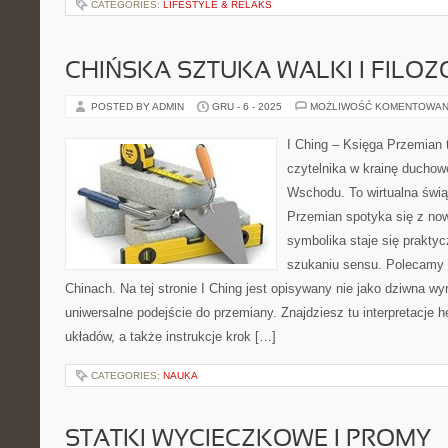
CATEGORIES:
LIFESTYLE & RELAKS
CHIŃSKA SZTUKA WALKI I FILOZ
POSTED BY ADMIN
GRU - 6 - 2025
MOŻLIWOŚĆ KOMENTOWAN
I Ching – Księga Przemian 
czytelnika w krainę duchow
Wschodu. To wirtualna świą
Przemian spotyka się z now
symbolika staje się prakt
szukaniu sensu. Polecamy 
Chinach. Na tej stronie I Ching jest opisywany nie jako dziwna wy
uniwersalne podejście do przemiany. Znajdziesz tu interpretacje
układów, a także instrukcje krok […]
CATEGORIES:
NAUKA
STATKI WYCIECZKOWE I PROMY