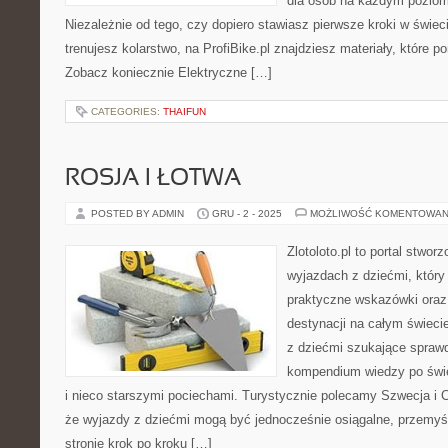
dla osób na każdym pozio
Niezależnie od tego, czy dopiero stawiasz pierwsze kroki w świeci
trenujesz kolarstwo, na ProfiBike.pl znajdziesz materiały, które p
Zobacz koniecznie Elektryczne […]
CATEGORIES:
THAIFUN
ROSJA I ŁOTWA
POSTED BY ADMIN
GRU - 2 - 2025
MOŻLIWOŚĆ KOMENTOWAN
Zlotoloto.pl to portal stwo
wyjazdach z dziećmi, który 
praktyczne wskazówki oraz
destynacji na całym świecie
z dziećmi szukające sprawd
kompendium wiedzy po świe
i nieco starszymi pociechami. Turystycznie polecamy Szwecja i Cy
że wyjazdy z dziećmi mogą być jednocześnie osiągalne, przemyśl
stronie krok po kroku […]