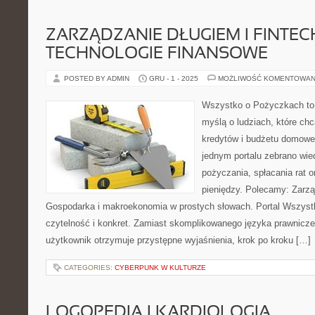
ZARZĄDZANIE DŁUGIEM I FINTEC
TECHNOLOGIE FINANSOWE
POSTED BY ADMIN
GRU - 1 - 2025
MOŻLIWOŚĆ KOMENTOWAN
Wszystko o Pożyczkach to p
myślą o ludziach, które chc
kredytów i budżetu domowe
jednym portalu zebrano wi
pożyczania, spłacania rat o
pieniędzy. Polecamy: Zarzą
Gospodarka i makroekonomia w prostych słowach. Portal Wszyst
czytelność i konkret. Zamiast skomplikowanego języka prawnicz
użytkownik otrzymuje przystępne wyjaśnienia, krok po kroku […]
CATEGORIES:
CYBERPUNK W KULTURZE
LOGOPEDIA I KARDIOLOGIA