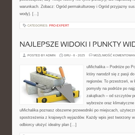
warunkach. Zobacz: Ogród permakulturowy i Ogród przyjazny susz
wody). […]
CATEGORIES:
PRO-EXPERT
NAJLEPSZE WIDOKI I PUNKTY W
POSTED BY ADMIN
GRU - 6 - 2025
MOŻLIWOŚĆ KOMENTOWAN
uMichalika – Podróże po Pol
który narodził się z pasji 
regionów. To przestrzeń, w 
pomysły na podróże po najp
zakątkach – od szczytów pr
wybrzeże oraz klimatyczne 
uMichalika poznasz obszerne przewodniki po miejscach, użytecz
spostrzeżenia z krajowych wyjazdów. Każdy wpis jest tworzony w
odbiorcy ułożyć idealny plan […]