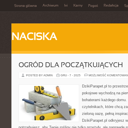
Archiwum
Ivi
Karny
Redakcja
Strona główna
Pogoń
Sp
NACISKA
OGRÓD DLA POCZĄTKUJĄCYCH
POSTED BY ADMIN
GRU - 7 - 2025
MOŻLIWOŚĆ KOMENTOWAN
DzikiParapet.pl to przestrz
pokojowe wychodzą na pierw
bohaterami każdego domu. 
czytelnikach, które chcą z
zieloną oazę, pełną inspirac
DzikiParapet.pl odkryjesz 
potrzebujesz, aby Twoje rośliny nie tylko przeżyły, ale naprawdę