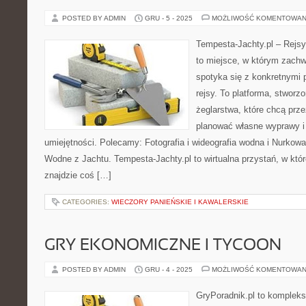
POSTED BY ADMIN
GRU - 5 - 2025
MOŻLIWOŚĆ KOMENTOWAN
Tempesta-Jachty.pl – Rejsy
to miejsce, w którym zachw
spotyka się z konkretnymi 
rejsy. To platforma, stworz
żeglarstwa, które chcą prz
planować własne wyprawy i 
umiejętności. Polecamy: Fotografia i wideografia wodna i Nurkowan
Wodne z Jachtu. Tempesta-Jachty.pl to wirtualna przystań, w któr
znajdzie coś […]
CATEGORIES:
WIECZORY PANIEŃSKIE I KAWALERSKIE
GRY EKONOMICZNE I TYCOON
POSTED BY ADMIN
GRU - 4 - 2025
MOŻLIWOŚĆ KOMENTOWAN
GryPoradnik.pl to komplekso