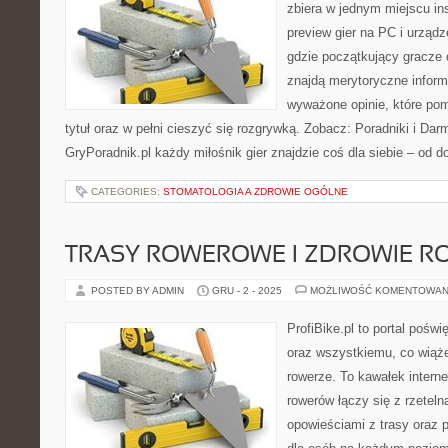
zbiera w jednym miejscu ins
preview gier na PC i urząd
gdzie początkujący gracze 
znajdą merytoryczne inform
wyważone opinie, które po
tytuł oraz w pełni cieszyć się rozgrywką. Zobacz: Poradniki i Da
GryPoradnik.pl każdy miłośnik gier znajdzie coś dla siebie – od d
CATEGORIES:
STOMATOLOGIA A ZDROWIE OGÓLNE
TRASY ROWEROWE I ZDROWIE R
POSTED BY ADMIN
GRU - 2 - 2025
MOŻLIWOŚĆ KOMENTOWAN
ProfiBike.pl to portal pośw
oraz wszystkiemu, co wiąż
rowerze. To kawałek interne
rowerów łączy się z rzeteln
opowieściami z trasy oraz