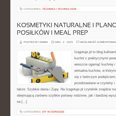
CATEGORIES:
TECHNIKA I TECHNOLOGIE
KOSMETYKI NATURALNE I PLAN
POSIŁKÓW I MEAL PREP
POSTED BY ADMIN
GRU - 2 - 2025
MOŻLIWOŚĆ KOMENTOWAN
Izagotuje.pl to blog kulinar
kuchni z praktycznymi pora
wreszcie ogarnąć kuchnię 
wirtualna kuchnia, w któr
się z twórczym podejściem,
przedstawiane w czytelny i
także: Szybkie dania i Zupy. Na Izagotuje.pl czytelnik znajdzie r
obejmującą zarówno szybkie potrawy rodzinne, jak i bardziej wy
na […]
CATEGORIES:
DIY W OGRODZIE