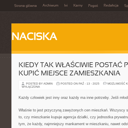
Archiwum
Ivi
Karny
Redakcja
Strona główna
Pogoń
Sp
NACISKA
KIEDY TAK WŁAŚCIWIE POSTAĆ 
KUPIĆ MIEJSCE ZAMIESZKANIA
POSTED BY ADMIN
POSTED ON PAŹ - 13 - 2025
MOŻLIWOŚĆ 
WYŁĄCZONA
Każdy człowiek jest inny oraz każdy ma inne potrzeby. Jeśli mł
Właśnie to jest przyczyną zawyżonych cen mieszkań. Wszyscy si
to, czy mieszkanie kupuje agencja działki, czy jednostka prywat
tym, że każdy, najmniejszy mankament w mieszkaniu, nawet ods