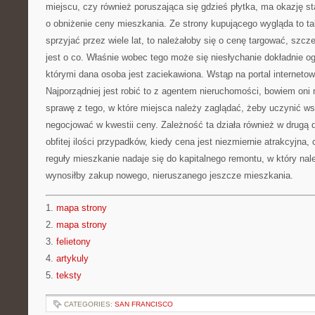
miejscu, czy również poruszająca się gdzieś płytka, ma okazję s
o obniżenie ceny mieszkania. Ze strony kupującego wygląda to t
sprzyjać przez wiele lat, to należałoby się o cenę targować, szcz
jest o co. Właśnie wobec tego może się niesłychanie dokładnie o
którymi dana osoba jest zaciekawiona. Wstąp na portal interneto
Najporządniej jest robić to z agentem nieruchomości, bowiem oni 
sprawę z tego, w które miejsca należy zaglądać, żeby uczynić wsz
negocjować w kwestii ceny. Zależność ta działa również w drugą
obfitej ilości przypadków, kiedy cena jest niezmiernie atrakcyjna,
reguły mieszkanie nadaje się do kapitalnego remontu, w który nale
wynosiłby zakup nowego, nieruszanego jeszcze mieszkania.
1.
mapa strony
2.
mapa strony
3.
felietony
4.
artykuly
5.
teksty
CATEGORIES:
SAN FRANCISCO