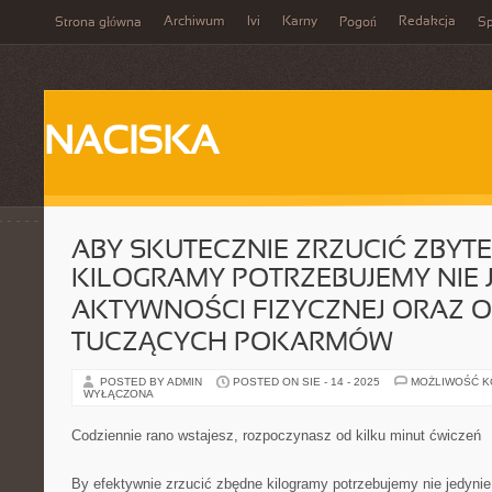
Archiwum
Ivi
Karny
Redakcja
Strona główna
Pogoń
Sp
NACISKA
ABY SKUTECZNIE ZRZUCIĆ ZBYT
KILOGRAMY POTRZEBUJEMY NIE 
AKTYWNOŚCI FIZYCZNEJ ORAZ 
TUCZĄCYCH POKARMÓW
POSTED BY ADMIN
POSTED ON SIE - 14 - 2025
MOŻLIWOŚĆ 
WYŁĄCZONA
Codziennie rano wstajesz, rozpoczynasz od kilku minut ćwiczeń
By efektywnie zrzucić zbędne kilogramy potrzebujemy nie jedynie 