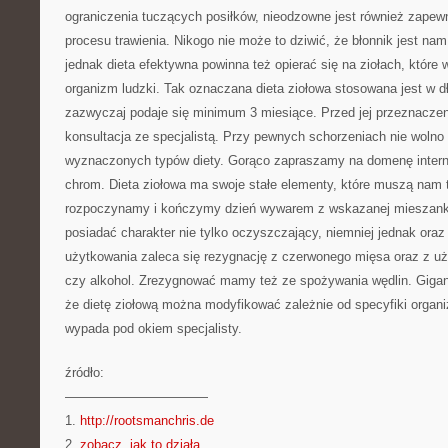
ograniczenia tuczących posiłków, nieodzowne jest również zapew
procesu trawienia. Nikogo nie może to dziwić, że błonnik jest na
jednak dieta efektywna powinna też opierać się na ziołach, któ
organizm ludzki. Tak oznaczana dieta ziołowa stosowana jest w d
zazwyczaj podaje się minimum 3 miesiące. Przed jej przeznaczen
konsultacja ze specjalistą. Przy pewnych schorzeniach nie wolno
wyznaczonych typów diety. Gorąco zapraszamy na domenę inter
chrom. Dieta ziołowa ma swoje stałe elementy, które muszą nam
rozpoczynamy i kończymy dzień wywarem z wskazanej mieszanki z
posiadać charakter nie tylko oczyszczający, niemniej jednak oraz
użytkowania zaleca się rezygnację z czerwonego mięsa oraz z uż
czy alkohol. Zrezygnować mamy też ze spożywania wędlin. Giganty
że dietę ziołową można modyfikować zależnie od specyfiki organi
wypada pod okiem specjalisty.
źródło:
———————————
1.
http://rootsmanchris.de
2.
zobacz, jak to działa