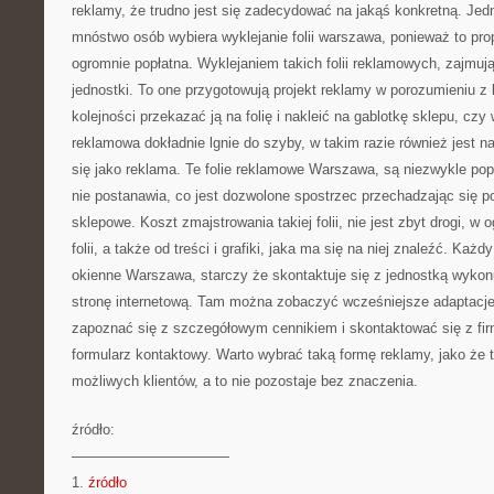
reklamy, że trudno jest się zadecydować na jakąś konkretną. Jed
mnóstwo osób wybiera wyklejanie folii warszawa, ponieważ to pro
ogromnie popłatna. Wyklejaniem takich folii reklamowych, zajmują
jednostki. To one przygotowują projekt reklamy w porozumieniu z 
kolejności przekazać ją na folię i nakleić na gablotkę sklepu, czy
reklamowa dokładnie lgnie do szyby, w takim razie również jest n
się jako reklama. Te folie reklamowe Warszawa, są niezwykle po
nie postanawia, co jest dozwolone spostrzec przechadzając się po
sklepowe. Koszt zmajstrowania takiej folii, nie jest zbyt drogi, w 
folii, a także od treści i grafiki, jaka ma się na niej znaleźć. Każd
okienne Warszawa, starczy że skontaktuje się z jednostką wykonuj
stronę internetową. Tam można zobaczyć wcześniejsze adaptacje fo
zapoznać się z szczegółowym cennikiem i skontaktować się z fir
formularz kontaktowy. Warto wybrać taką formę reklamy, jako że tr
możliwych klientów, a to nie pozostaje bez znaczenia.
źródło:
———————————
1.
źródło