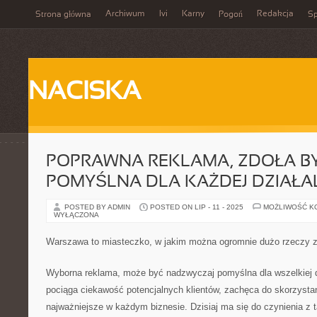
Archiwum
Ivi
Karny
Redakcja
Strona główna
Pogoń
Sp
NACISKA
POPRAWNA REKLAMA, ZDOŁA B
POMYŚLNA DLA KAŻDEJ DZIAŁA
POSTED BY ADMIN
POSTED ON LIP - 11 - 2025
MOŻLIWOŚĆ K
WYŁĄCZONA
Warszawa to miasteczko, w jakim można ogromnie dużo rzeczy 
Wyborna reklama, może być nadzwyczaj pomyślna dla wszelkiej d
pociąga ciekawość potencjalnych klientów, zachęca do skorzystani
najważniejsze w każdym biznesie. Dzisiaj ma się do czynienia z 