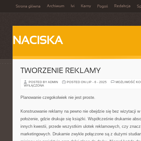
Archiwum
Ivi
Karny
Redakcja
Strona główna
Pogoń
Sp
NACISKA
TWORZENIE REKLAMY
POSTED BY ADMIN
POSTED ON LIP - 6 - 2025
MOŻLIWOŚĆ K
WYŁĄCZONA
Planowanie czegokolwiek nie jest proste.
Konstruowanie reklamy na pewno nie obejdzie się bez wizytacji w 
położenie, gdzie drukuje się książki. Współcześnie drukarnie abso
innych kwestii, przede wszystkim ulotek reklamowych, czy znacz
marketingowych. Drukarnie zwykle połączone są z dużymi studiam