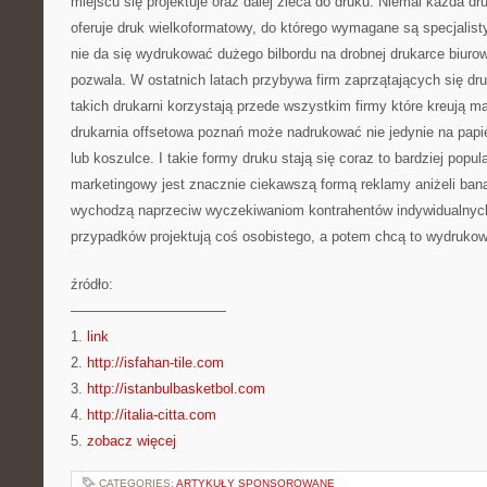
miejscu się projektuje oraz dalej zleca do druku. Niemal każda d
oferuje druk wielkoformatowy, do którego wymagane są specjalis
nie da się wydrukować dużego bilbordu na drobnej drukarce biurow
pozwala. W ostatnich latach przybywa firm zaprzątających się dr
takich drukarni korzystają przede wszystkim firmy które kreują ma
drukarnia offsetowa poznań może nadrukować nie jedynie na papi
lub koszulce. I takie formy druku stają się coraz to bardziej popu
marketingowy jest znacznie ciekawszą formą reklamy aniżeli bana
wychodzą naprzeciw wyczekiwaniom kontrahentów indywidualnych
przypadków projektują coś osobistego, a potem chcą to wydrukow
źródło:
———————————
1.
link
2.
http://isfahan-tile.com
3.
http://istanbulbasketbol.com
4.
http://italia-citta.com
5.
zobacz więcej
CATEGORIES:
ARTYKUŁY SPONSOROWANE