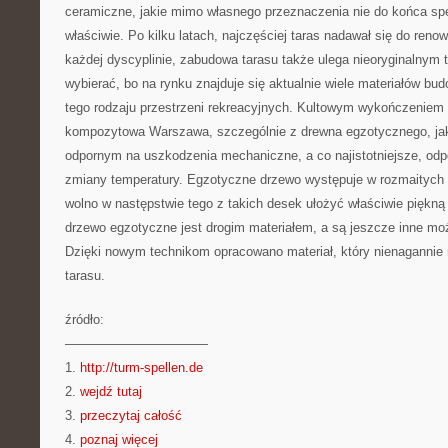
ceramiczne, jakie mimo własnego przeznaczenia nie do końca spe
właściwie. Po kilku latach, najczęściej taras nadawał się do renow
każdej dyscyplinie, zabudowa tarasu także ulega nieoryginalnym 
wybierać, bo na rynku znajduje się aktualnie wiele materiałów b
tego rodzaju przestrzeni rekreacyjnych. Kultowym wykończeniem
kompozytowa Warszawa, szczególnie z drewna egzotycznego, jaki
odpornym na uszkodzenia mechaniczne, a co najistotniejsze, odp
zmiany temperatury. Egzotyczne drzewo występuje w rozmaitych 
wolno w następstwie tego z takich desek ułożyć właściwie piękną 
drzewo egzotyczne jest drogim materiałem, a są jeszcze inne mo
Dzięki nowym technikom opracowano materiał, który nienagannie
tarasu.
źródło:
———————————
1.
http://turm-spellen.de
2.
wejdź tutaj
3.
przeczytaj całość
4.
poznaj więcej