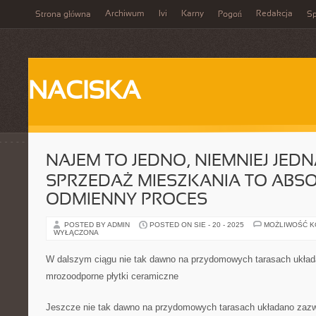
Archiwum
Ivi
Karny
Redakcja
Strona główna
Pogoń
Sp
NACISKA
NAJEM TO JEDNO, NIEMNIEJ JEDN
SPRZEDAŻ MIESZKANIA TO ABSO
ODMIENNY PROCES
POSTED BY ADMIN
POSTED ON SIE - 20 - 2025
MOŻLIWOŚĆ 
WYŁĄCZONA
W dalszym ciągu nie tak dawno na przydomowych tarasach układ
mrozoodporne płytki ceramiczne
Jeszcze nie tak dawno na przydomowych tarasach układano zazw