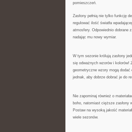
pomieszczeń.
Zasłony pełnią nie ‍tylko funkcję d
regulować ilość światła wpadające
atmosfery. Odpowiednio dobrane z
nadając mu nowy‌ wymiar.
W tym sezonie królują zasłony jed
się‍ odważnych​ wzorów i kolorów!
geometryczne wzory mogą dodać c
jednak, ⁣aby dobrze dobrać je‍ do r
Nie zapominaj również o materiała
boho, natomiast cięższe zasłony 
⁤Postaw na wysoką jakość materiał
wiele​ sezonów.