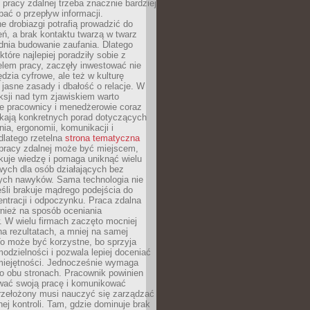
 pracy zdalnej trzeba znacznie bardziej
ać o przepływ informacji.
e drobiazgi potrafią prowadzić do
ń, a brak kontaktu twarzą w twarz
dnia budowanie zaufania. Dlatego
które najlepiej poradziły sobie z
em pracy, zaczęły inwestować nie
ędzia cyfrowe, ale też w kulturę
 jasne zasady i dbałość o relacje. W
eksji nad tym zjawiskiem warto
e pracownicy i menedżerowie coraz
ukają konkretnych porad dotyczących
nia, ergonomii, komunikacji i
dlatego rzetelna
strona tematyczna
pracy zdalnej może być miejscem,
kuje wiedzę i pomaga uniknąć wielu
wych dla osób działających bez
ch nawyków. Sama technologia nie
eśli brakuje mądrego podejścia do
ntracji i odpoczynku. Praca zdalna
nież na sposób oceniania
. W wielu firmach zaczęto mocniej
na rezultatach, a mniej na samej
o może być korzystne, bo sprzyja
odzielności i pozwala lepiej doceniać
miejętności. Jednocześnie wymaga
po obu stronach. Pracownik powinien
wać swoją pracę i komunikować
przełożony musi nauczyć się zarządzać
ej kontroli. Tam, gdzie dominuje brak