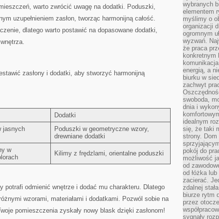
wybranych b
omieszczeń, warto zwrócić uwagę na dodatki. ‌Poduszki,
elementem ry
ym uzupełnieniem⁢ zasłon, tworząc ⁣harmonijną całość.
myślimy o o
organizacji 
czenie, dlatego warto postawić na dopasowane dodatki,
ogromnym uł
wyzwań. Naj
‍wnętrza.
że praca prz
konkretnym b
komunikacja
energią, a n
estawić zasłony i dodatki, ‌aby stworzyć harmonijną
biurku w sie
zachwyt pra
Oszczędność
swoboda, mo
dnia i wyko
komfortowym
Dodatki
idealnym ro
w jasnych
Poduszki w geometryczne wzory,
się, że taki
drewniane dodatki
strony. Dom
sprzyjający
ny w
pokój do pra
Kilimy z frędzlami, orientalne poduszki
lorach
możliwość j
od zawodowe
od łóżka lub
zacierać. J
y potrafi odmienić wnętrze i dodać mu charakteru. Dlatego
zdalnej stał
biurze rytm 
óżnymi wzorami, materiałami i dodatkami. Pozwól sobie⁤ na
przez otocze
współpracow
 Twoje pomieszczenia zyskały nowy blask dzięki zasłonom!
sygnały roz