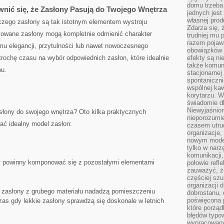
domu trzeba
ić się, ​że Zasłony ​Pasują do⁣ Twojego‌ Wnętrza
jednych jest
własnej prod
aczego zasłony są tak istotnym elementem wystroju
Zdarza się, 
sowane zasłony mogą kompletnie odmienić charakter
trudniej mu
razem pojawi
u elegancji, ⁤przytulności lub nawet nowoczesnego
obowiązków i
rochę czasu ⁣na wybór odpowiednich‍ zasłon,‍ które idealnie
efekty są ni
także komun
mu.
stacjonarnej
spontaniczni
wspólnej kaw
korytarzu. W
świadomie db
Niewyjaśnion
słony do swojego wnętrza? Oto⁣ kilka praktycznych
nieporozumie
ć idealny model zasłon:
czasem utru
organizacje, 
nowym model
tylko w narz
komunikacji,
ny powinny‌ komponować się z pozostałymi elementami
połowie refl
zauważyć, ż
częściej sz
organizacji d
 zasłony z grubego materiału nadadzą pomieszczeniu
dobrostanu, 
poświęcona 
zas gdy lekkie zasłony sprawdzą się doskonale w letnich
które porząd
błędów typo
wypracowany