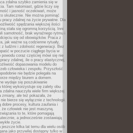
aca zdalna szybko zamienia się w
cia. Tam natomiast, gdzie liczy się
lność i jasność oczekiwań, może
dzo skutecznie. Nie można pominąć
 pracy zdalnej na życie prywatne. Dla
ożliwość spędzania większej ilości
iną stała się ogromną korzyścią. Inni
li samotność, brak wyraźnego rytmu i
dcięciu się od obowiązków. Praca z
a, jak ważne są codzienne rytuały,
t z ludźmi i zdolność regeneracji. Bez
opaść w poczucie ciągłego bycia w
o powodu coraz częściej mówi się nie
pracy zdalnej, ile o pracy elastycznej,
możliwość dopasowania modelu do
rzeb człowieka i zespołu. Przyszłość
podobnie nie będzie polegała na
orze między biurem a domem.
lne wydaje się poszukiwanie
 której wykorzystuje się zalety obu
a zdalna nauczyła wiele firm większej
a zmiany, ale też pokazała, że
nie bierze się wyłącznie z technologii.
 dobre procesy, kultura zaufania i
 że człowiek nie jest maszyną.
związania to te, które pomagają
tecznie, a jednocześnie zostawiają
wykłe życie.
 jeszcze kilka lat temu dla wielu osób
gana jako przywilej dostępny tylko w