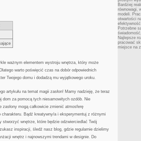
Bardziej rea
równowagi, w
modeli. Prac
otwartości n
efektywność 
Ć
Potrzebne są
świadomość,
Najlepsze ro
pracować sku
sające
miejsce na z
kle ważnym elementem wystroju wnętrza, który może‍
 Dlatego warto ​poświęcić czas na dobór odpowiednich​
akter Twojego domu i dodadzą mu wyjątkowego uroku.
o artykułu na temat magii zasłon! ⁢Mamy nadzieję, że⁤ teraz
wój dom za pomocą tych niesamowitych ozdób. Nie
ne zasłony mogą całkowicie zmienić atmosferę
 charakteru. Bądź kreatywny/a i eksperymentuj z różnymi
by stworzyć wnętrze, które będzie odzwierciedlać Twój
szukasz inspiracji, śledź ⁢nasz blog, gdzie regularnie‍ dzielimy
żacji wnętrz i najnowszymi‍ trendami w designie. Do