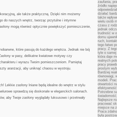
zaufania, pr
źródło napię
odpowiedzia
działać bar
ekoracyjną, ale⁤ także⁢ praktyczną. Dzięki‍ nim możemy
także wpływu
go do naszych wnętrz, tworząc przytulne i intymne
wielu osób m
czasu z rodz
asłony mogą ⁢również optycznie powiększyć pomieszczenie,
jednak odczu
trudność w o
domu ujawnił
ruch, kontak
tego łatwo p
pracy. Z teg
nobarwne, które pasują do każdego wnętrza. Jednak nie bój
tyle o samej 
 Zasłony w pasy, delikatne kwiatowe⁣ motywy czy
która daje 
realnych pot
harakteru i wyrazu Twoim ⁤pomieszczeniom. Pamiętaj
pracy prawdo
eszty aranżacji, aby uniknąć chaosu⁢ w wystroju.
prostym wyb
Bardziej rea
równowagi, w
modeli. Prac
otwartości n
ch! Lekkie zasłony lniane będą idealne do wnętrz w stylu
efektywność 
welurowe sprawdzą się doskonale ⁣w eleganckich salonach.
Potrzebne są
świadomość,
ów, aby ⁢Twoje zasłony wyglądały⁣ luksusowo i przetrwały
Najlepsze ro
pracować sku
miejsce na z
Praca zdalna
była postrze