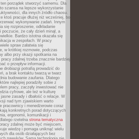
 ten porządek stworzyć samemu. Dla
 to szansa na lepsze wykorzystanie
uktywności, dla innych źródło chaosu.
że ktoś pracuje dłużej niż wcześniej, bo
 przerwać wykonywanie zadań. Innym
a się rozproszenie, odkładanie
 poczucie, że cały dzień minął, a
ewielkie. Bardzo istotna okazała się
ikacja w zespołach. W pracy
 wiele spraw załatwia się
e, w krótkiej rozmowie, podczas
y albo przy okazji spotkania na
 pracy zdalnej trzeba znacznie bardziej
ać o przepływ informacji.
e drobiazgi potrafią prowadzić do
ń, a brak kontaktu twarzą w twarz
dnia budowanie zaufania. Dlatego
które najlepiej poradziły sobie z
em pracy, zaczęły inwestować nie
ędzia cyfrowe, ale też w kulturę
 jasne zasady i dbałość o relacje. W
eksji nad tym zjawiskiem warto
e pracownicy i menedżerowie coraz
ukają konkretnych porad dotyczących
nia, ergonomii, komunikacji i
dlatego rzetelna
strona tematyczna
pracy zdalnej może być miejscem,
kuje wiedzę i pomaga uniknąć wielu
wych dla osób działających bez
ch nawyków. Sama technologia nie