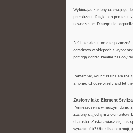
Wybierając zasłony do ⁣swojego do
przestrzeni. Dzięki nim ⁢pomieszcz
nowoczesne. Dlatego nie bagatelizu
Jeśli ‍nie wiesz, od czego zacząć 
doradztwa ‌w sklepach z wyposażeni
pomogą dobrać idealne‌ zasłony d
Remember,⁢ your curtains are the f
a home. Choose wisely and let the
Zasłony jako Element Stylizac
Pomieszczenia w naszym domu są j
⁢Zasłony są jednym z elementów, 
charakter. Zastanawiasz ⁤się, jak
wyrazistość? Oto kilka inspiracji,