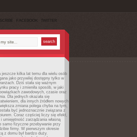
SCRIBE
FACEBOOK
TWITTER
 jeszcze kilka lat temu dla wielu osób
gana jako przywilej dostępny tylko w
ranżach. Dziś stała się ważnym
nku pracy i zmieniła sposób, w jaki
bowiązkach zawodowych, czasie oraz
dnia. Dla jednych okazała się
atwieniem, dla innych źródłem nowych
większa zmiana polega chyba na tym,
estała być jednoznacznie związana z
iurem. Coraz częściej liczy się efekt,
 i umiejętność zarządzania własną
ie samo fizyczne przebywanie przy
dzibie firmy. W pierwszym okresie
cą z domu był bardzo duży.