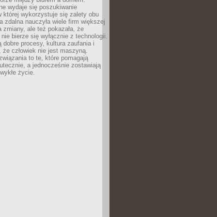
lne wydaje się poszukiwanie
 której wykorzystuje się zalety obu
a zdalna nauczyła wiele firm większej
a zmiany, ale też pokazała, że
nie bierze się wyłącznie z technologii.
 dobre procesy, kultura zaufania i
 że człowiek nie jest maszyną.
związania to te, które pomagają
tecznie, a jednocześnie zostawiają
wykłe życie.