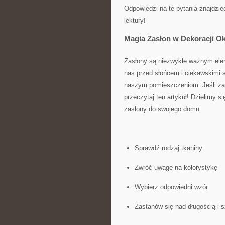
Odpowiedzi na te pytania znajdzie
lektury!
Magia Zasłon w ​Dekoracji Ok
Zasłony są niezwykle ważnym ele
nas przed słońcem i ciekawskimi sp
naszym pomieszczeniom. Jeśli⁢ za
przeczytaj ten artykuł! Dzielimy 
zasłony do swojego domu.
Sprawdź rodzaj tkaniny
Zwróć uwagę na kolorystykę
Wybierz odpowiedni wzór
Zastanów się nad długością i 