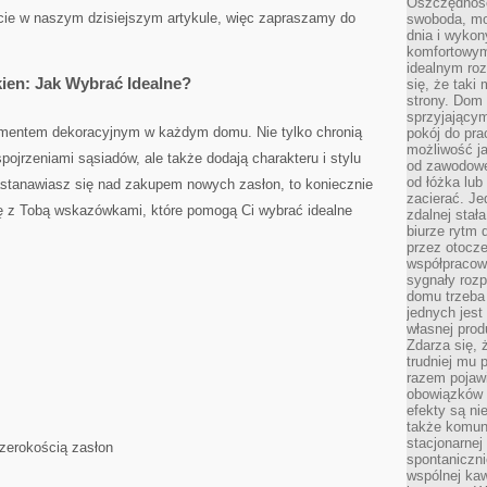
Oszczędność
cie w naszym ⁤dzisiejszym ‌artykule, więc zapraszamy do⁤
swoboda, mo
dnia i wyko
komfortowym
idealnym ro
ien: ​Jak Wybrać Idealne?
się, że taki
strony. Dom
sprzyjający
mentem dekoracyjnym w każdym domu. ⁣Nie tylko chronią
pokój do pra
możliwość j
ojrzeniami sąsiadów, ale także dodają ⁣charakteru i stylu
od zawodowe
od łóżka lub
stanawiasz się nad zakupem ‌nowych zasłon, to koniecznie
zacierać. J
się z Tobą wskazówkami, które pomogą Ci wybrać idealne
zdalnej stał
biurze rytm 
przez otocze
współpracow
sygnały roz
domu trzeba
jednych jest
własnej prod
Zdarza się, 
trudniej mu
razem pojawi
obowiązków i
efekty są ni
także komun
stacjonarnej
szerokością zasłon
spontaniczni
wspólnej kaw