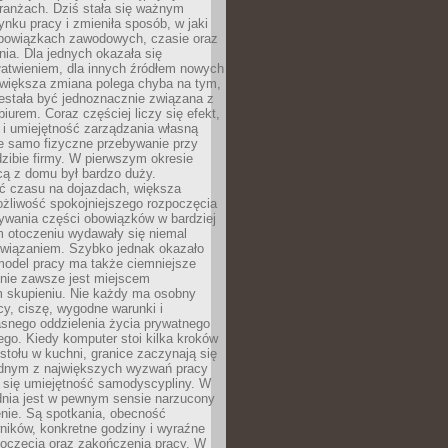
ranżach. Dziś stała się ważnym
nku pracy i zmieniła sposób, w jaki
bowiązkach zawodowych, czasie oraz
dnia. Dla jednych okazała się
atwieniem, dla innych źródłem nowych
większa zmiana polega chyba na tym,
estała być jednoznacznie związana z
iurem. Coraz częściej liczy się efekt,
 i umiejętność zarządzania własną
ie samo fizyczne przebywanie przy
dzibie firmy. W pierwszym okresie
cą z domu był bardzo duży.
 czasu na dojazdach, większa
żliwość spokojniejszego rozpoczęcia
nywania części obowiązków w bardziej
 otoczeniu wydawały się niemal
związaniem. Szybko jednak okazało
 model pracy ma także ciemniejsze
 nie zawsze jest miejscem
m skupieniu. Nie każdy ma osobny
cy, ciszę, wygodne warunki i
asnego oddzielenia życia prywatnego
go. Kiedy komputer stoi kilka kroków
 stołu w kuchni, granice zaczynają się
ednym z największych wyzwań pracy
a się umiejętność samodyscypliny. W
dnia jest w pewnym sensie narzucony
nie. Są spotkania, obecność
ników, konkretne godziny i wyraźne
poczęcia oraz zakończenia pracy. W