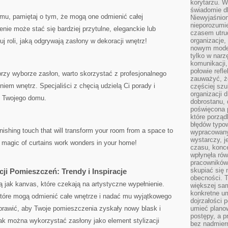
korytarzu. W
świadomie db
mu, pamiętaj ⁢o⁣ tym, że mogą one odmienić całej
Niewyjaśnion
nieporozumie
enie może stać się bardziej przytulne,⁣ eleganckie lub
czasem utru
organizacje, 
j ‌roli, jaką odgrywają zasłony w dekoracji wnętrz!
nowym model
tylko w narz
komunikacji,
połowie refl
przy wyborze zasłon, ⁣warto skorzystać z profesjonalnego
zauważyć, ż
em⁤ wnętrz. Specjaliści z chęcią​ udzielą Ci porady i
częściej sz
organizacji d
o Twojego domu.
dobrostanu, 
poświęcona 
które porząd
błędów typo
inishing touch that will transform your room from a space to
wypracowany
wystarczy, j
 magic of curtains work wonders in your home!
czasu, konce
wpłynęła rów
pracowników
skupiać się 
ji​ Pomieszczeń: Trendy i Inspiracje
obecności. T
ak kanvas, które czekają na artystyczne wypełnienie.
większej sam
konkretne u
które mogą odmienić całe wnętrze⁣ i nadać mu wyjątkowego
dojrzałości 
 sprawić, aby Twoje pomieszczenia zyskały nowy blask i
umieć plano
postępy, a 
 jak można wykorzystać zasłony ​jako element stylizacji
bez nadmiern