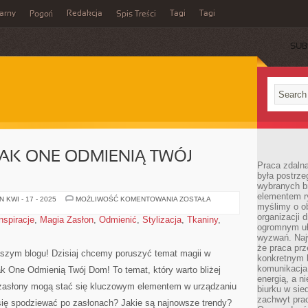
arny
Redakcja
Tagi
Tagi
Pogoń
Spis Treści
SUB
JAK ONE ODMIENIĄ TWÓJ
Praca zdalna
była postrze
wybranych b
elementem ry
MAGIA
 KWI - 17 - 2025
MOŻLIWOŚĆ KOMENTOWANIA
ZOSTAŁA
myślimy o o
ZASŁON:
JAK
organizacji 
inspiracje
,
Magia Zasłon
,
Odmienić
,
Stylizacja
,
Tkaniny
,
ONE
ogromnym uł
ODMIENIĄ
TWÓJ
wyzwań. Naj
DOM!
że praca prz
aszym blogu! Dzisiaj chcemy poruszyć temat⁤ magii w
konkretnym b
komunikacja
Jak One Odmienią Twój Dom! To temat, który warto bliżej
energią, a n
e zasłony mogą stać się kluczowym elementem⁢ w urządzaniu
biurku w sie
zachwyt pra
 ‌spodziewać po zasłonach? Jakie są ⁣najnowsze trendy?