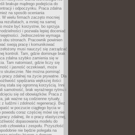
eśli brakuje mądrego podejścia do
ntracji i odpoczynku. Praca zdalna
nież na sposób oceniania
. W wielu firmach zaczęto mocniej
na rezultatach, a mniej na samej
o może być korzystne, bo sprzyja
odzielności i pozwala lepiej doceniać
miejętności. Jednocześnie wymaga
po obu stronach. Pracownik powinien
wać swoją pracę i komunikować
przełożony musi nauczyć się zarządzać
ej kontroli. Tam, gdzie dominuje brak
aca zdalna szybko zamienia się w
cia. Tam natomiast, gdzie liczy się
lność i jasność oczekiwań, może
dzo skutecznie. Nie można pominąć
 pracy zdalnej na życie prywatne. Dla
ożliwość spędzania większej ilości
iną stała się ogromną korzyścią. Inni
li samotność, brak wyraźnego rytmu i
dcięciu się od obowiązków. Praca z
a, jak ważne są codzienne rytuały,
t z ludźmi i zdolność regeneracji. Bez
opaść w poczucie ciągłego bycia w
o powodu coraz częściej mówi się nie
pracy zdalnej, ile o pracy elastycznej,
możliwość dopasowania modelu do
rzeb człowieka i zespołu. Przyszłość
podobnie nie będzie polegała na
orze między biurem a domem.