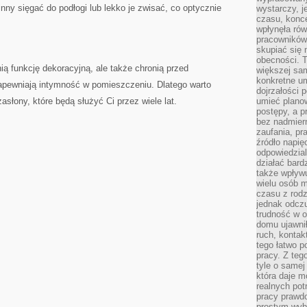
nny​ sięgać do podłogi lub lekko je zwisać, co optycznie
wystarczy, j
czasu, konce
wpłynęła rów
pracowników
skupiać się 
obecności. T
łnią‌ funkcję dekoracyjną, ale także chronią przed
większej sam
konkretne u
apewniają intymność w pomieszczeniu. Dlatego warto
dojrzałości 
słony, które będą⁢ służyć Ci przez wiele lat.
umieć plano
postępy, a 
bez nadmiern
zaufania, pr
źródło napię
odpowiedzia
działać bar
także wpływu
wielu osób m
czasu z rodz
jednak odczu
trudność w o
domu ujawnił
ruch, kontak
tego łatwo p
pracy. Z teg
tyle o samej 
która daje 
realnych pot
pracy prawdo
prostym wyb